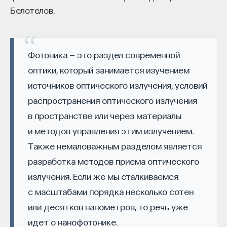
Белотелов.
собственное будущее, почему результаты
образования раскрываются на длинной дистанции,
и что на самом деле должен уметь студент,
выходящий в сложный и быстро меняющийся мир.
Фотоника — это раздел современной
оптики, который занимается изучением
А еще — почему ИИ не стоит просто запрещать,
источников оптического излучения, условий
как использовать его для диалога, и зачем
распространения оптического излучения
университету учить не только знаниям, но и самой
практике мышления и коммуникации.
в пространстве или через материалы
и методов управления этим излучением.
Также немаловажным разделом является
Основатель ПостНауки Ивар Максутов запускает
разработка методов приема оптического
проект Naukka Talents.
излучения. Если же мы сталкиваемся
Это глобальная экосистема для поиска и найма
с масштабами порядка несколько сотен
STEM-специалистов (Science, Technology,
или десятков нанометров, то речь уже
Engineering, Mathematics) в самые амбициозные
Deep-Tech и Biotech проекты по всему миру. Если
идет о нанофотонике.