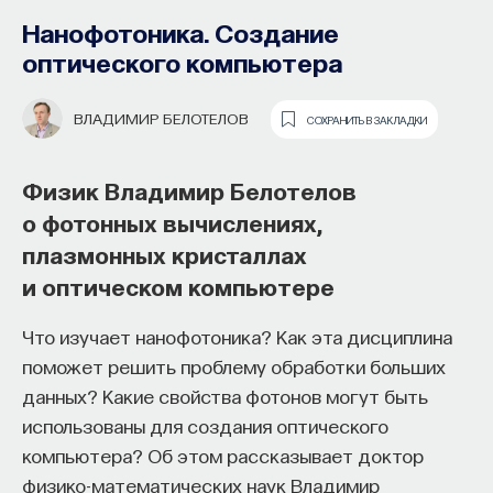
образования и рынок труда —
Нанофотоника. Создание
«Мыслить как учёный» #57
оптического компьютера
ИВАР МАКСУТОВ
СОХРАНИТЬ В ЗАКЛАДКИ
ВЛАДИМИР БЕЛОТЕЛОВ
СОХРАНИТЬ В ЗАКЛАДКИ
Зачем университету длинный
Физик Владимир Белотелов
горизонт планирования и как
о фотонных вычислениях,
ИИ меняет саму организацию
плазмонных кристаллах
мышления и обучения
и оптическом компьютере
В новом эпизоде «Мыслить как ученый»
Ивар
Что изучает нанофотоника? Как эта дисциплина
Максутов
беседует с
Ульяной Раведовской
о том,
поможет решить проблему обработки больших
зачем университет нужен в эпоху ИИ и почему
данных? Какие свойства фотонов могут быть
высшее образование нельзя сводить к быстрой
использованы для создания оптического
подготовке под нужды рынка.
компьютера? Об этом рассказывает доктор
физико-математических наук Владимир
Они обсуждают, как университеты выбирают