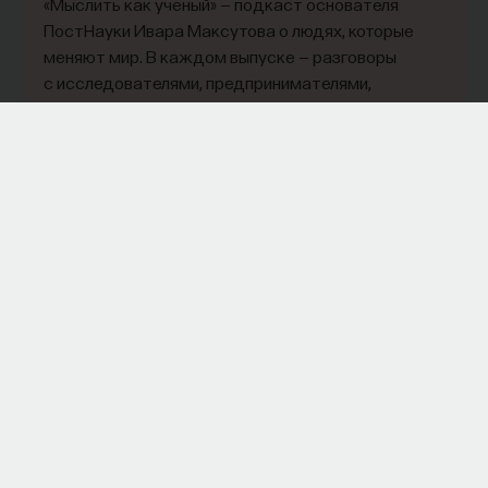
«Мыслить как учёный» — подкаст основателя
ПостНауки Ивара Максутова о людях, которые
меняют мир. В каждом выпуске — разговоры
с исследователями, предпринимателями,
инвесторами и изобретателями. За десятки
эпизодов Ивар обсудил большие языковые
модели вместе с Михаилом Бурцевым, цифровые
данные в фармацевтике с Ириной Ефименко,
агротехнологии с Михаилом Тавером и много
других тем — от коучинга до фармакогенетики.
В будущих выпусках их список будет только
расширяться — слушайте подкаст на
YouTube
,
Яндекс Музыке
,
Apple Podcasts
,
VK
и
Spotify
.
6/30/2026
НАПИСАТЬ НАМ