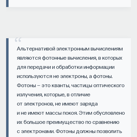
вы занимаетесь биоинформатикой, молекулярной
биологией, ИИ или другими наукоемкими
дисциплинами, проект поможет вам найти место
в командах, меняющих индустрию.
Как стать участником:
Заполнить анкету кандидата
Посмотреть текущие вакансии
Альтернативой электронным вычислениям
являются фотонные вычисления, в которых
Образование работает дольше,
для передачи и обработки информации
чем кажется
используются не электроны, а фотоны.
Фотоны — это кванты, частицы оптического
«Тема кажется простой: мы определяем цели,
излучения, которые, в отличие
движемся к ним — и дальше все должно
от электронов, не имеют заряда
работать. Но в реальности с целеполаганием все
и не имеют массы покоя. Этим обусловлено
намного сложнее. Проблема не только
их большое преимущество по сравнению
во временном разрыве, когда результат должен
с электронами. Фотоны должны позволить
проявиться через несколько лет. Ключевой