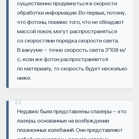
существенно продвинуться в скорости
эффект образования не раскрывается в тот
обработки информации. Во-первых, потому,
момент, когда выпускник выходит на работу, —
тогда все только начинается. Дальше человек
что фотоны, помимо того, что не обладают
адаптируется и еще много лет пользуется тем,
массой покоя, могут распространяться
что получил в университете. Если задуматься, как
со скоростями порядка скорости света.
долго он опирается на свое первое образование,
В вакууме — точно скорость света 3*108 м/
речь идет не о нескольких годах,
с, если же фотон распространяется
а о десятилетиях».
по материалу, то скорость будет несколько
У университета четыре цели
ниже.
«Мы выделили четыре идеологии образования.
Первая — развитие и трансляция
дисциплинарного знания, где в центре находится
Недавно были представлены спазеры — это
само знание, а не человек и не рынок труда.
лазеры, основанные на возбуждении
Вторая — формирование определенного типа
плазмонных колебаний. Они представляют
человека, например человека, способного
собой наночастицы, размер которых