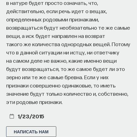
в натуре будет просто означать, что,
Можно освежить воспоминания о новостях
действительно, если речь идет о вещах,
чемпионата мира по футболу в Петербурге, чтобы
определенных родовыми признаками,
узнать, сколько миллиардов можно бездарно
возвращаться будут необязательно те же самые
потратить таким образом. Но деньги будут
вещи, а иск будет направлен на возврат
вкладываться и вкладываться, потому что мы же
такого же количества однородных вещей. Потому
не можем признать себе, что прошлые 30
что в данной ситуации ни истцу, ни ответчику
миллиардов были неудачей. Нам придется
на самом деле не важно, какие именно вещи
достроить его, потому что проще отбиваться
будут возвращаться, то же самое будет ли это
от таких критиков, имея готовый стадион, чем
зерно или те же самые бревна. Если у них
признать себе, что 30 миллиардов были
признаки совершенно одинаковые, то иметь
потрачены зря. Другой пример — аргумент любой
значение будут только количество и, собственно,
милитаристской риторики: мы же не можем
эти родовые признаки.
допустить, чтобы кровь наших мальчиков была
пролита зря, поэтому мы пошлем еще мальчиков
1/23/2015
и прольем еще больше крови, чтобы эта война
точно никогда не закончилась.
НАПИСАТЬ НАМ