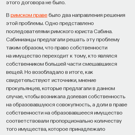
всего предприятия.
этого договора не было.
Избегание сожаления представляет собой
В
римском праве
было два направления решения
любопытную теоретическую проблему.
этой проблемы. Одно представлено
Социологи традиционно считают, что большую
последователями римского юриста Сабина.
часть нашего мышления составляет
Сабинианцы предлагали решать эту проблему
взаимодействие с воображаемыми Другими.
таким образом, что право собственности
Классик социальной психологии Джордж
на имущество переходит к тому, кто являлся
Герберт Мид утверждал, что у нас есть
собственником большей части смешавшихся
интернализованный Другой, состоящий
вещей. Но возобладало в итоге, как
из обобщенных реакций всех значимых для нас
свидетельствуют источники, мнение
в период взросления людей, и что, когда
прокульянцев, которые предлагали в данном
мы обдумываем какую-то проблему,
случае, чтобы возникала долевая собственность
мы обращаемся к нему, представляем себе его
на образовавшуюся совокупность, а доли в праве
реакцию на наши поступки и можем
собственности на образовавшееся имущество
реформулировать свой курс действия. Например,
соответствовали пропорционально количеству
мы читаем в уме Обобщенному Другому, роль
того имущества, которое принадлежало