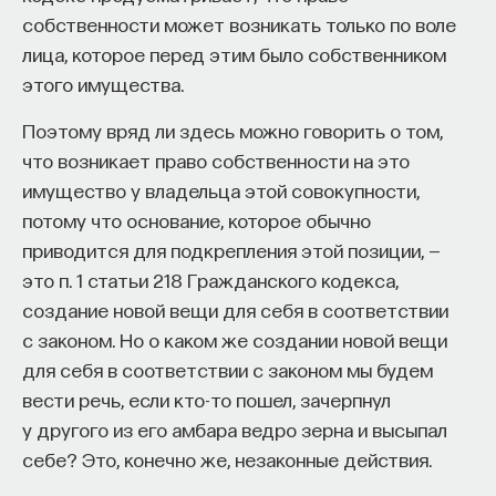
собственности может возникать только по воле
Например, если банкир покупает то же, что и все,
Внеси свой вклад в дело
лица, которое перед этим было собственником
и они вместе прогорают, банкир сожалеет
просвещения!
этого имущества.
меньше, чем если он один инвестирует
в неудачный проект, когда все инвестировали
ПОДДЕРЖАТЬ ПОСТНАУКУ
Поэтому вряд ли здесь можно говорить о том,
в удачный. В первом случае действие не несло
что возникает право собственности на это
отпечатка личности. Также люди боятся
имущество у владельца этой совокупности,
оказаться в ситуации, в которой маленький шаг
потому что основание, которое обычно
повлек за собой значительные последствия. Если
приводится для подкрепления этой позиции, —
мы всю жизнь шли к какой-то катастрофе и все
это п. 1 статьи 218 Гражданского кодекса,
закончилось ужасно, это грустно. Но это
создание новой вещи для себя в соответствии
не вызывает такой досады, какую вызовет
с законом. Но о каком же создании новой вещи
ужасный конец, наступивший вследствие
для себя в соответствии с законом мы будем
маленького нетипичного проявления слабости или
вести речь, если кто-то пошел, зачерпнул
мелкой ошибки с нашей стороны.
у другого из его амбара ведро зерна и высыпал
себе? Это, конечно же, незаконные действия.
Отсюда любимый журналистами зачин истории
о трагическом происшествии: «Каждое утро