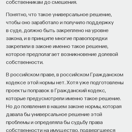
которого мысленно принимаем, сочиненные нами
собственникам до смешения.
стихи, решаем, что рифма никуда не годится,
Понятно, что такое универсальное решение,
и переписываем их. Но в случае с избеганием
чтобы оно заработало и получило поддержку
сожаления мы взаимодействуем не с Другим,
в суде, должно быть закреплено на уровне
а с собственным будущим Я. И наши поступки —
закона, и в принципе многие правопорядки
это реакции на реакцию этого будущего Я,
закрепили в законе именно такое решение,
которого в данный момент не существует
которое предполагает возникновение долевой
и может даже никогда не появиться,
собственности.
но мы предполагаем его существование.
Мы представляем себе, как это наше возможное
В российском праве, в российском Гражданском
будущее будет горько сожалеть, если
кодексе этой нормы нет. Хотя уже подготовлены
мы сделаем это или не сделаем чего-то другого.
проекты поправок в Гражданский кодекс,
которые предусмотрели именно такое решение.
Существует очень мало исследований того,
Но до появления в нашем законе нормы, которая
насколько мы реалистически представляем себе
давала бы универсальное решение этой
это будущее Я. Эксперименты Канемана
проблемы и определяла бы судьбу права
и Тверски показывают, что мы приписываем ему
собственности на имущество, подвергшееся