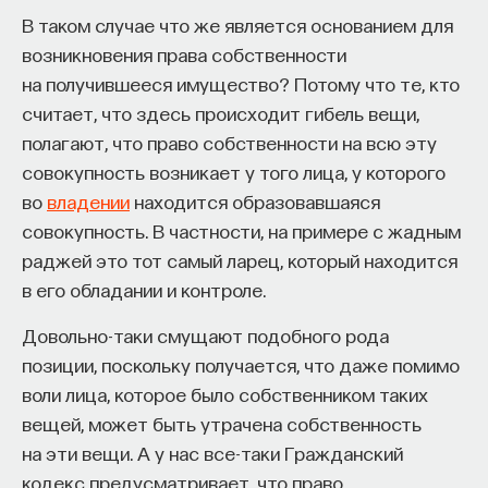
насколько удачен был их выбор.
В таком случае что же является основанием для
возникновения права собственности
Старая теория решений говорила, что индивиды
на получившееся имущество? Потому что те, кто
могут избегать рисков. В действительности они
считает, что здесь происходит гибель вещи,
избегают не рисков, а сожалений. В некоторых
полагают, что право собственности на всю эту
ситуациях это провоцирует как раз выбор
совокупность возникает у того лица, у которого
рискованного варианта, как в случае с лотереей,
во
владении
находится образовавшаяся
которая, с одной стороны, представляет собой
КУРС
Философский поиск: начала
совокупность. В частности, на примере с жадным
неоправданный теорией вероятностью риск,
раджей это тот самый ларец, который находится
но с другой — возможность за небольшие деньги
СОХРАНИТЬ КУРС
в его обладании и контроле.
отвести от себя угрозу очень большого
сожаления.
Довольно-таки смущают подобного рода
позиции, поскольку получается, что даже помимо
Зеленберг и его коллеги выявили несколько
воли лица, которое было собственником таких
ситуаций, которые делают предвкушаемые
вещей, может быть утрачена собственность
сожаления особенно тяжелыми. Людям
на эти вещи. А у нас все-таки Гражданский
свойственно сожалеть о том, что они сделали,
кодекс предусматривает, что право
если в этом был задействован личный выбор.