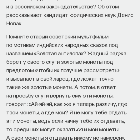
аномалии при принятии решений, обнаруженные
и в российском законодательстве? Об этом
начала»
.
в экспериментах психологов Даниэла Канемана
рассказывает кандидат юридических наук Денис
и Амоса Тверски. Они увидели, что люди скорее
Слушатели курса убедятся в том, что
Новак.
избегают негативных исходов, чем стараются
философский поиск — это не только каскад
приблизить желаемое, хотя нормативная теория
Помните старый советский мультфильм
занимательных головоломок, но и набор
решений утверждает, что им должно быть все
по мотивам индийских народных сказок под
инструментов, жизненно необходимых для
равно. Люди не различают малые и очень малые
названием «Золотая антилопа»? Жадный раджа
современного человека.
вероятности и ведут себя иррационально
берет у своего слуги золотые монеты под
Пройдя этот курс, вы:
разными иными способами.
предлогом «чтобы их получше рассмотреть»
и высыпает в свой ларец, где лежат точно
— Овладеете ключевыми для независимого
Канеман и Тверски представляют эти аномалии
такие же золотые монеты. А потом, в ответ
мышления навыками: научитесь критически
как список эффектов. Большое количество
на просьбу слуги вернуть ему эти монеты,
воспринимать информацию и логично
ученых пытаются свести эти разрозненные
говорит: «Ай-яй-яй, как же я теперь различу, где
и аргументированно доказывать свою точку
эффекты к простой и ясной математической
твои монеты, а где мои? Я не могу тебе отдать
зрения.
модели. По крайней мере три таких модели
эти монеты, ведь если начну тебе их отдавать,
используют идею того, что люди не столько
— Узнаете, как философия отвечает
то среди них могут оказаться и мои монеты.
максимизируют ожидаемую полезность, сколько
на основополагающие вопросы человечества: что
А свои монеты я отдавать никому не намерен».