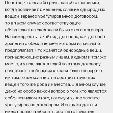
Понятно, что если бы речь шла об отношениях,
профессор Икс выходил из университета в одно
когда возникает смешение, слияние однородных
и то же время. Он был человеком, который жил
вещей, заранее урегулированное договором,
по часам. Но в этот день его задержали
то в таком случае соответствующие
студенты. Он опоздал буквально на 5 минут.
обязательства следовали бы из этого договора.
Но это отставание было смертельно: в минуту,
Например, есть такой вид договора, как договор
когда он проезжал по мосту, мост рухнул. Ах,
хранения с обезличением, который изначально
если бы он поступил так, как поступал всегда!»
предполагает, что хранятся однородные вещи,
Это хороший сюжет. Вариант: «Каждый вечер
принадлежащие разным лицам, в одном и том же
профессор выходил ровно в 9 часов, и в тот вечер
месте, и у поклажедателей по этому договору
под ним провалился мост» не стоит того, чтобы
возникают требования к хранителю о возврате
попасть в газетные заголовки. Он не провоцирует
им такого же количества соответствующих
эмоционального ощущения досады.
вещей того же рода и качества. В данном случае
даже не особо важен вопрос о том, кто является
Зеленберг показывал, как люди умело
собственником этого, потому что все заранее
маневрируют, чтобы избежать узнавания
урегулировано договором. И поклажедатели
последствий своих поступков. В Голландии была
имеют право требовать соответствующее
очень удачная почтовая лотерея, успех которой,