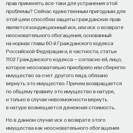
прав применять все-таки для устранения этой
образуется во взаимодействии с вымышленным
проблемы? Сейчас единственным пригодным для
«другим», с которым мы никогда не столкнемся
этой цели способом защиты гражданских прав
в реальности. Но хотелось бы знать гораздо
является кондикционный иск, или иск о возврате
больше.
неосновательного обогащения, основанный
Следующая интересная тема — пересечение
на нормах главы 60-й Гражданского кодекса
между ожидаемыми сожалениями
Российской Федерации и, в частности, статьи
и безвозвратными потерями — понятием,
1102 Гражданского кодекса — согласно ей, лицо,
развиваемым в теории организаций. Пример
которое неосновательно приобрело или сберегло
безвозвратных потерь — организации,
имущество за счет другого лица, обязано
продолжающие инвестировать в проекты,
вернуть это имущество. Причем возвращается
которые перестают выглядеть привлекательными
по общему правилу это имущество в натуре,
для вложения денег. Например, правительство,
и только в случае невозможности вернуть
все так же тратящее деньги, миллион
в натуре возмещается денежная стоимость.
за миллионом, на строительство стадиона,
Но в данном случае иск о возврате этого
который стоит уже гораздо дороже, чем другой
имущества как неосновательного обогащения
стадион, за который взялся бы другой подрядчик.