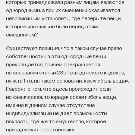
которые принадлежали разным лицам, являются
главным образом нидерландским психологом
однородными, а при их смешении оказывается
Марселем Зеленбергом
, на протяжении
невозможным установить, где теперь те вещи,
десятилетий показывают, что люди во многом
НАД МАТЕРИАЛОМ РАБОТАЛИ
которые изначально были перед этим
руководствуются предполагаемыми
смешением?
сожалениями, а выигрыш является
ПостНаука
второстепенным соображением.
команда ПостНауки
Существует позиция, что в таком случае право
Например, Зеленберг обнаруживает интересный
собственности на эти однородные вещи
факт. Выбирая между двумя коробками, как
прекращается, причем прекращается
НАУКА
в «Поле чудес», индивиды осведомлены о том,
на основании статьи 235 Гражданского кодекса,
237 публикаций
что, если они выберут коробку А, они узнают, что
пункта 1-го, на таком основании, как «гибель вещи».
лежало в коробке Б: в конце программы будут
Говорят о том, что здесь происходит если
НАУКА
ЖУРНАЛ
открыты обе. А если они выберут коробку Б,
не физическая, то юридическая гибель вещи,
то они не узнают, что лежало в коробке А:
именно в данном случае отсутствие
ФИЛОСОФСКИЙ ПОИСК: НАЧАЛА
та останется закрытой. Они уверенно выбирают Б,
индивидуализации не дает возможности
потому что, получив Б, они никогда не узнают, что
показать, где же то имущество, которое
еще они могли бы выиграть, а взяв А, узнали бы,
принадлежит собственнику.