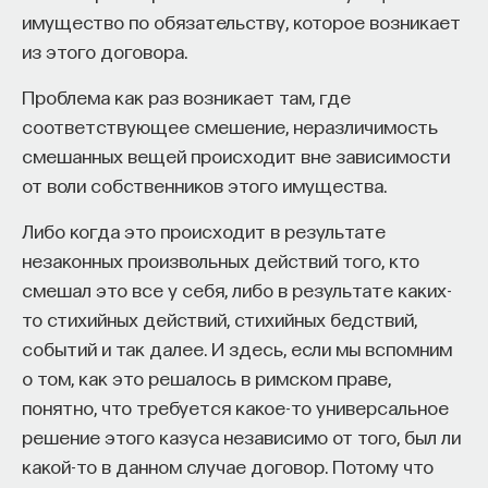
имущество по обязательству, которое возникает
по словам Зеленберга, объяснялся одним
из этого договора.
существенным отличием от большинства
лотерей. В обычной лотерее мы не так боимся
Проблема как раз возникает там, где
не купить выигрышный билет, потому что мы, как
соответствующее смешение, неразличимость
правило, знаем, что не узнаем, были ли билет,
смешанных вещей происходит вне зависимости
который мы могли бы купить, выигрышным. Это
от воли собственников этого имущества.
возможно, но мы этого никогда не узнаем.
В случае с почтовой лотереей люди точно знали,
Либо когда это происходит в результате
что они не выиграли, потому что они участвовали
незаконных произвольных действий того, кто
в лотерее по умолчанию в виде обладателей
смешал это все у себя, либо в результате каких-
почтового кода. Они обречены были узнать, что
то стихийных действий, стихийных бедствий,
их почтовый код выиграл. И если бы они сделали
событий и так далее. И здесь, если мы вспомним
такую малость, как купить билет за один гульден,
о том, как это решалось в римском праве,
тогда, наверное, они сейчас были бы ощутимо
понятно, что требуется какое-то универсальное
богаче. Предвкушение этого сожаления могло
решение этого казуса независимо от того, был ли
сказаться — и, вероятно, сказалось — на успехе
какой-то в данном случае договор. Потому что