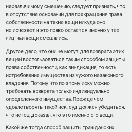
полную нечувствительность к некоторым
неразличимому смешению, следует признать, что
нюансам нашей ситуации. Например, мы думаем,
в отсутствие оснований для прекращения права
что если выбираем между двумя коробками
собственности на такие вещи никуда оно
и выберем неудачно, то будем об этом горько
не исчезает и это право остается именно у тех
сожалеть. В момент выбора мы действуем
лиц, чьи вещи смешались.
абсолютно рационально, потому что коробки
одинаковые. Мы лишь мысленно подкидываем
Другое дело, что они не могут для возврата этих
монетку, зная, что шансы 50 на 50. Но наше
вещей воспользоваться таким способом защиты
будущее Я, подозреваем мы, все равно не будет
права собственности, как виндикация, то есть
удовлетворено. Оно забудет обо всех этих
истребование имущества из чужого незаконного
нюансах, забудет о рациональном выборе,
владения. Потому что по этому иску можно
о монетке, а будет говорить нам: «Ну ты олух!
требовать возврата только индивидуально
Если бы выбрал… Ну что тебе стоило выбрать
определенного имущества. Прежде чем
другую коробку? И вот так всю жизнь». Правда ли
удовлетворять такой иск, суд должен убедиться,
наше Я такое?
Похоже
, что люди на самом деле
что истец доказал, что это именно его вещи.
сожалеют не совсем о том, о чем они собирались
Какой же тогда способ защиты гражданских
сожалеть в прошлом. Наш жизненный курс