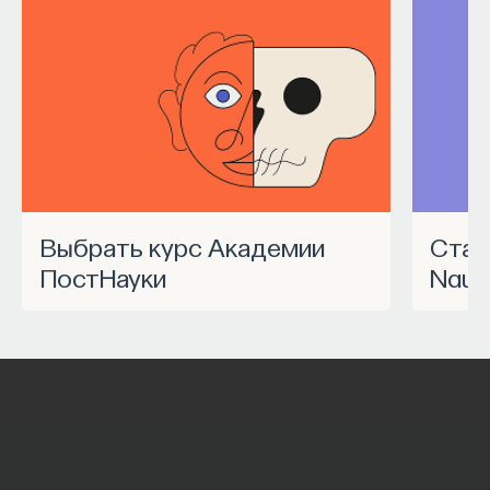
Выбрать курс Академии
Станьте частью программы
ПостНауки
Nauk