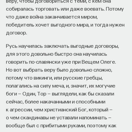
веру, чтобы договориться с теми, с кем она
эффект образования не раскрывается в тот
собиралась торговать или даже воевать. Потому
момент, когда выпускник выходит на работу, —
что даже война заканчивается миром,
тогда все только начинается. Дальше человек
победитель хочет выгодного мира, и тогда нужен
адаптируется и еще много лет пользуется тем,
договор.
что получил в университете. Если задуматься, как
долго он опирается на свое первое образование,
Русь научилась заключать выгодные договоры,
речь идет не о нескольких годах,
для этого довольно быстро она научилась
а о десятилетиях».
говорить по-славянски уже при Вещем Олеге.
Но вот выбрать веру было довольно сложно,
У университета четыре цели
потому что викинги, или русские гребцы,
полагались на силу меча, и, значит, их могучие
«Мы выделили четыре идеологии образования.
боги — Один, Тор — выглядели, как бы сказали
Первая — развитие и трансляция
сейчас, более накачанными и способными
дисциплинарного знания, где в центре находится
к агрессии, чем христианский Бог, который —
само знание, а не человек и не рынок труда.
о чем скандинавы не уставали напоминать —
Вторая — формирование определенного типа
вообще был с прибитыми руками, поэтому как
человека, например человека, способного