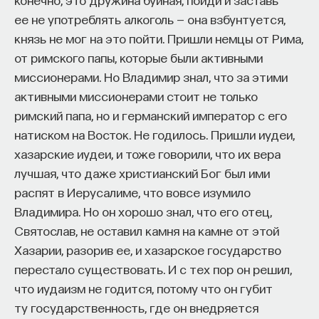
обратился к ИИ, а то, как именно он это делает.
ее не употреблять алкоголь — она взбунтуется,
Если воспринимать ИИ просто как помощника,
князь не мог на это пойти. Пришли немцы от Рима,
ресурс или способ сэкономить усилия, студенты
от римского папы, которые были активными
чаще всего лишь снижают когнитивную
миссионерами. Но Владимир знал, что за этими
нагрузку — а университет вообще не для этого
активными миссионерами стоит не только
создан. Они некритично делегируют агенту
римский папа, но и германский император с его
самые разные задачи и переносят в эту
натиском на Восток. Не годилось. Пришли иудеи,
коммуникацию далеко не лучшие привычки.
хазарские иудеи, и тоже говорили, что их вера
Но если использовать ИИ как сложного
лучшая, что даже христианский Бог был ими
собеседника, который заставляет уточнять
распят в Иерусалиме, что вовсе изумило
основания, спорить и продумывать собственную
Владимира. Но он хорошо знал, что его отец,
позицию, тогда студент действительно
Святослав, не оставил камня на камне от этой
продвигается. Решающее значение имеет
Хазарии, разорив ее, и хазарское государство
не объем общения и не тип задания, а характер
перестало существовать. И с тех пор он решил,
самой коммуникации».
что иудаизм не годится, потому что он губит
ту государственность, где он внедряется