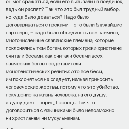
он мог сражаться, если его вызывали на поединок,
к сложному мышлению. Третья — развитие
ведь он распят? Так что это был трудный выбор,
общества, вклад в то, каким оно будет.
но куда было деваться? Надо было
И четвертая — социальная эффективность,
договариваться с греками — это были ближайшие
то есть забота о том, как человек будет работать
партнеры, — надо было объединять все племена,
за пределами университета и насколько
многочисленные славянские племена, которые
эффективным окажется в команде и профессии.
поклонялись тем богам, которых греки-христиане
Университет не всегда может точно
считали бесами, как считали бесами всех
предсказать, какие именно рабочие места ждут
языческих богов представители
выпускника, но сама эта оптика тоже остается
монотеистических религий: это все бесы,
отдельной идеологией. В зависимости от того,
им поклоняться не следует, нельзя приносить
в какой из этих логик работает университет,
человеческие жертвы, потому что это убийство,
у него будут совершенно разные ответы
покушение на жизнь человека, на его душу,
на вопрос о целях образования».
а душу дает Творец, Господь. Так что
договориться с язычниками было невозможно
Университет должен строить
ни христианам, ни мусульманам.
будущее