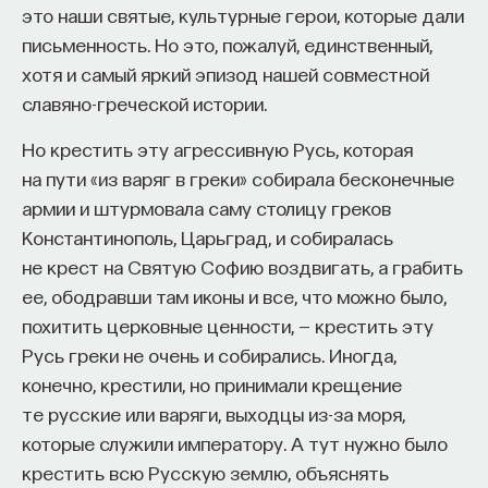
редкая возможность — мыслить на длинной
это наши святые, культурные герои, которые дали
дистанции и реально влиять на будущее: на то,
письменность. Но это, пожалуй, единственный,
как будет мыслить элита, как будет устроена
хотя и самый яркий эпизод нашей совместной
экономика и как в целом будет разворачиваться
славяно-греческой истории.
общество».
Но крестить эту агрессивную Русь, которая
Знание нельзя просто передать
на пути «из варяг в греки» собирала бесконечные
армии и штурмовала саму столицу греков
«Сама проблема гораздо старше, чем может
Константинополь, Царьград, и собиралась
показаться. Если преподаватель выдает задание,
не крест на Святую Софию воздвигать, а грабить
студент перепоручает его нейросети, а потом
ее, ободравши там иконы и все, что можно было,
просто приносит готовый текст, это лишь делает
похитить церковные ценности, — крестить эту
старую проблему совсем уж неустранимой.
Русь греки не очень и собирались. Иногда,
Но и привычная университетская схема, в которой
конечно, крестили, но принимали крещение
преподаватель что-то рассказал, студент что-то
те русские или варяги, выходцы из-за моря,
записал, а затем попытался пересказать это
которые служили императору. А тут нужно было
наизусть, тоже почти не оставляет места для
крестить всю Русскую землю, объяснять