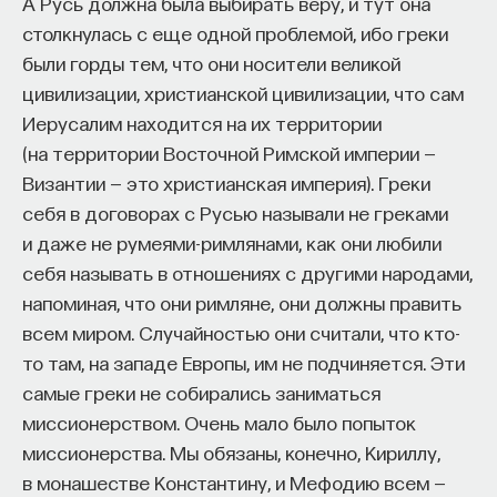
А Русь должна была выбирать веру, и тут она
«Есть представление о том, что университеты
столкнулась с еще одной проблемой, ибо греки
готовят элиту, и отсюда возникает образ сложно
были горды тем, что они носители великой
мыслящего, сложно устроенного человека.
цивилизации, христианской цивилизации, что сам
Но здесь возникает и другой, гораздо более
Иерусалим находится на их территории
трудный вопрос: кто вообще формирует
(на территории Восточной Римской империи —
целеполагание университета и кто задает тот
Византии — это христианская империя). Греки
смысл, на который он работает? Мне кажется,
себя в договорах с Русью называли не греками
университет способен быть субъектом —
и даже не румеями-римлянами, как они любили
не просто выполнять внешний заказ,
себя называть в отношениях с другими народами,
а самостоятельно выбирать, на какое будущее
напоминая, что они римляне, они должны править
он работает. У него должна быть собственная
всем миром. Случайностью они считали, что кто-
позиция: сначала определить, какое будущее
то там, на западе Европы, им не подчиняется. Эти
он хочет создавать, а затем разворачивать это
самые греки не собирались заниматься
в своей деятельности. Когда университет
миссионерством. Очень мало было попыток
работает только под заказ, он занимает совсем
миссионерства. Мы обязаны, конечно, Кириллу,
другую роль. У классического университета есть
в монашестве Константину, и Мефодию всем —