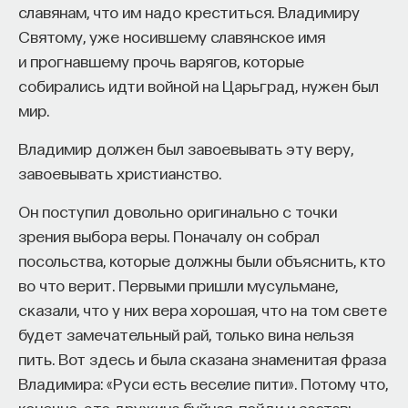
мысли. Знание не передается в готовом виде —
славянам, что им надо креститься. Владимиру
оно формируется. Нам долго казалось, что
Святому, уже носившему славянское имя
преподаватель может просто хорошо и логично
и прогнавшему прочь варягов, которые
изложить материал, а студент — зафиксировать
собирались идти войной на Царьград, нужен был
его и затем воспроизвести. Но самый важный
мир.
момент происходит потом, когда человек
Владимир должен был завоевывать эту веру,
остается один на один с этим материалом
завоевывать христианство.
и пытается что-то с ним сделать. И получается,
что настоящее образование происходит
Он поступил довольно оригинально с точки
не в аудитории, а за ее пределами».
зрения выбора веры. Поначалу он собрал
посольства, которые должны были объяснить, кто
ИИ полезен не как костыль, а как
во что верит. Первыми пришли мусульмане,
сложный собеседник
сказали, что у них вера хорошая, что на том свете
будет замечательный рай, только вина нельзя
«Мы не наказываем студентов за использование
пить. Вот здесь и была сказана знаменитая фраза
ИИ, потому что сам факт его использования еще
Владимира: «Руси есть веселие пити». Потому что,
ничего не объясняет. Важно не то, что студент
конечно, это дружина буйная, пойди и заставь