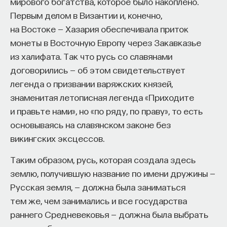
мирового богатства, которое было накоплено.
вы занимаетесь биоинформатикой, молекулярной
Первым делом в Византии и, конечно,
биологией, ИИ или другими наукоемкими
на Востоке — Хазария обеспечивала приток
дисциплинами, проект поможет вам найти место
в командах, меняющих индустрию.
монеты в Восточную Европу через Закавказье
Как стать участником:
из халифата. Так что русь со славянами
Заполнить анкету кандидата
договорились — об этом свидетельствует
Посмотреть текущие вакансии
легенда о призвании варяжских князей,
знаменитая летописная легенда «Приходите
Образование работает дольше,
и правьте нами», но «по ряду, по праву», то есть
основываясь на славянском законе без
чем кажется
викингских эксцессов.
«Тема кажется простой: мы определяем цели,
Таким образом, русь, которая создала здесь
движемся к ним — и дальше все должно
землю, получившую название по имени дружины —
работать. Но в реальности с целеполаганием все
Русская земля, — должна была заниматься
намного сложнее. Проблема не только
тем же, чем занимались и все государства
во временном разрыве, когда результат должен
раннего Средневековья — должна была выбрать
проявиться через несколько лет. Ключевой