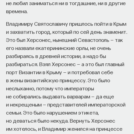
не любил заниматься ни в тогдашние, ни в другие
времена.
НАД МАТЕРИАЛОМ РАБОТАЛИ
Владимиру Святославичу пришлось пойти в Крым
и захватить город, который по сей день знаменит.
Ивар Максутов
Это был Херсонес, нынешний Севастополь — так
издатель, сооснователь Редакционно-
его назвали екатерининские орлы, не очень
издательского дома "ПостНаука", религиовед
разбираясь в древней истории, а надо бы
Ульяна Раведовская
разбираться. Взял Херсонес — а это был главный
порт Византии в Крыму — и потребовал себе
в жены византийскую принцессу. Это было
неслыханно, потому что императоры
Сения Долгачева
не собирались выдавать варварам — да еще
редактор ПостНауки
и некрещеным — представителей императорской
семьи. Это было нарушением этикета,
но деваться было некуда. Вернуть Херсонес
ИСКУССТВЕННЫЙ ИНТЕЛЛЕКТ
им хотелось, и Владимир женился на принцессе
220 публикаций