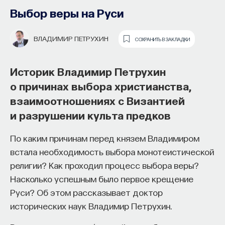
образования и рынок труда —
Выбор веры на Руси
«Мыслить как учёный» #57
ВЛАДИМИР ПЕТРУХИН
СОХРАНИТЬ В ЗАКЛАДКИ
ИВАР МАКСУТОВ
СОХРАНИТЬ В ЗАКЛАДКИ
Историк Владимир Петрухин
Зачем университету длинный
о причинах выбора христианства,
горизонт планирования и как
взаимоотношениях с Византией
ИИ меняет саму организацию
и разрушении культа предков
мышления и обучения
По каким причинам перед князем Владимиром
В новом эпизоде «Мыслить как ученый»
Ивар
встала необходимость выбора монотеистической
Максутов
беседует с
Ульяной Раведовской
о том,
религии? Как проходил процесс выбора веры?
зачем университет нужен в эпоху ИИ и почему
Насколько успешным было первое крещение
высшее образование нельзя сводить к быстрой
Руси? Об этом рассказывает доктор
подготовке под нужды рынка.
исторических наук Владимир Петрухин.
Они обсуждают, как университеты выбирают