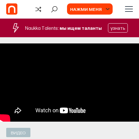
НАЖМИ МЕНЯ
Naukka Talents:
мы ищем таланты
узнать
TV
ВИДЕО
ИИ в университете, цели