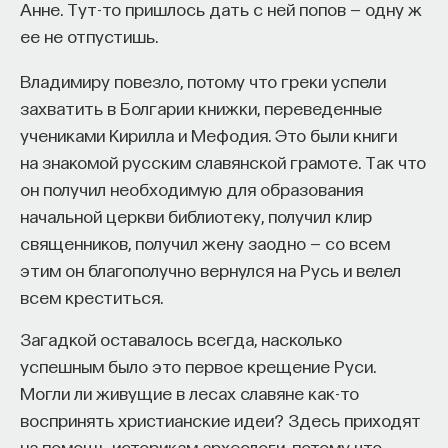
Анне. Тут-то пришлось дать с ней попов — одну ж
ее не отпустишь.
ИСКУССТВЕННЫЙ ИНТЕЛЛЕКТ
УНИВЕРСИТЕТ
Владимиру повезло, потому что греки успели
АКАДЕМИЧЕСКАЯ СРЕДА
ОБУЧЕНИЕ
захватить в Болгарии книжки, переведенные
НЕЙРОСЕТЕВЫЕ АРХИТЕКТУРЫ
учениками Кирилла и Мефодия. Это были книги
на знакомой русским славянской грамоте. Так что
СТРОИТЕЛИ БУДУЩЕГО
он получил необходимую для образования
начальной церкви библиотеку, получил клир
священников, получил жену заодно — со всем
ПАРТНЁР ПРОЕКТА
этим он благополучно вернулся на Русь и велел
всем креститься.
Загадкой оставалось всегда, насколько
успешным было это первое крещение Руси.
Что такое партнёрский материал?
Могли ли живущие в лесах славяне как-то
воспринять христианские идеи? Здесь приходят
на помощь историкам археологи, потому что