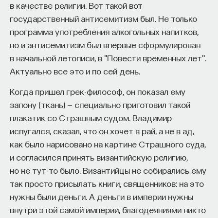
«Мыслить как учёный» — подкаст основателя
в качестве религии. Вот такой вот
ПостНауки Ивара Максутова о людях, которые
государственный антисемитизм был. Не только
меняют мир. В каждом выпуске — разговоры
программа употребления алкогольных напитков,
с исследователями, предпринимателями,
но и антисемитизм был впервые сформулирован
инвесторами и изобретателями. За десятки
в начальной летописи, в "Повести временных лет".
эпизодов Ивар обсудил большие языковые
Актуально все это и по сей день.
модели вместе с Михаилом Бурцевым, цифровые
данные в фармацевтике с Ириной Ефименко,
Когда пришел грек-философ, он показал ему
агротехнологии с Михаилом Тавером и много
запону (ткань) — специально приготовил такой
других тем — от коучинга до фармакогенетики.
плакатик со Страшным судом. Владимир
В будущих выпусках их список будет только
испугался, сказал, что он хочет в рай, а не в ад,
расширяться — слушайте подкаст на
YouTube
,
Яндекс Музыке
,
Apple Podcasts
,
VK
и
Spotify
.
как было нарисовано на картине Страшного суда,
и согласился принять византийскую религию,
но не тут-то было. Византийцы не собирались ему
6/30/2026
так просто присылать книги, священников: на это
нужны были деньги. А деньги в империи нужны
НАПИСАТЬ НАМ
внутри этой самой империи, благодеяниями никто