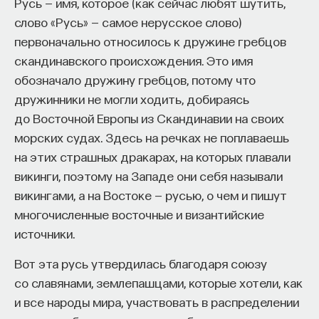
Русь — имя, которое (как сейчас любят шутить,
собственное будущее, почему результаты
слово «Русь» — самое нерусское слово)
образования раскрываются на длинной дистанции,
первоначально относилось к дружине гребцов
и что на самом деле должен уметь студент,
скандинавского происхождения. Это имя
выходящий в сложный и быстро меняющийся мир.
обозначало дружину гребцов, потому что
дружинники не могли ходить, добираясь
А еще — почему ИИ не стоит просто запрещать,
до Восточной Европы из Скандинавии на своих
как использовать его для диалога, и зачем
морских судах. Здесь на речках не поплаваешь
университету учить не только знаниям, но и самой
на этих страшных дракарах, на которых плавали
практике мышления и коммуникации.
викинги, поэтому на Западе они себя называли
викингами, а на Востоке — русью, о чем и пишут
Основатель ПостНауки Ивар Максутов запускает
многочисленные восточные и византийские
проект Naukka Talents.
источники.
Это глобальная экосистема для поиска и найма
Вот эта русь утвердилась благодаря союзу
STEM-специалистов (Science, Technology,
со славянами, землепашцами, которые хотели, как
Engineering, Mathematics) в самые амбициозные
и все народы мира, участвовать в распределении
Deep-Tech и Biotech проекты по всему миру. Если