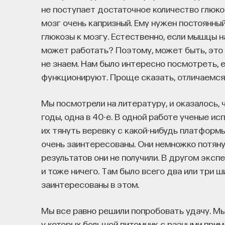
не поступает достаточное количество глюко
мозг очень капризный. Ему нужен постоянный
глюкозы к мозгу. Естественно, если мышцы н
может работать? Поэтому, может быть, это 
не знаем. Нам было интересно посмотреть, е
функционируют. Проще сказать, отличаемся л
Мы посмотрели на литературу, и оказалось, 
годы, одна в 40-е. В одной работе ученые и
их тянуть веревку с какой-нибудь платформы
очень заинтересованы. Они немножко потянул
результатов они не получили. В другом эксп
и тоже ничего. Там было всего два или три ш
заинтересованы в этом.
Мы все равно решили попробовать удачу. Мы
у которых большой питомник с разными прима