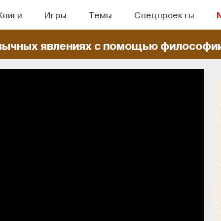
Книги
Игры
Темы
Спецпроекты
вычных явлениях
с помощью философи