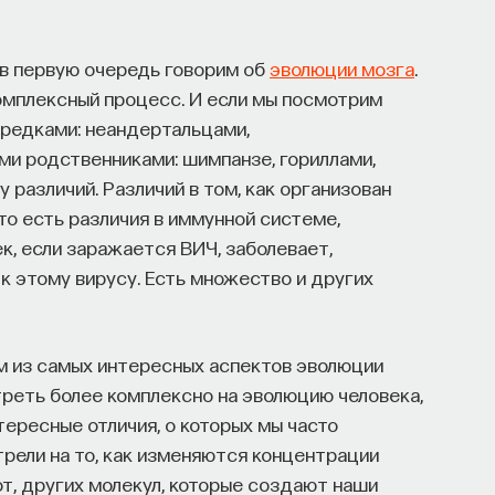
 в первую очередь говорим об
эволюции мозга
.
комплексный процесс. И если мы посмотрим
предками: неандертальцами,
ми родственниками: шимпанзе, гориллами,
 различий. Различий в том, как организован
что есть различия в иммунной системе,
ек, если заражается ВИЧ, заболевает,
к этому вирусу. Есть множество и других
м из самых интересных аспектов эволюции
треть более комплексно на эволюцию человека,
тересные отличия, о которых мы часто
рели на то, как изменяются концентрации
от, других молекул, которые создают наши