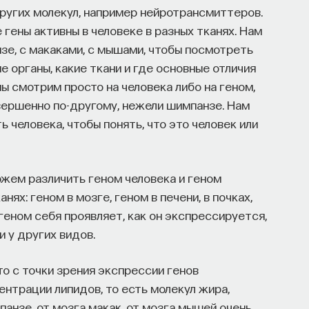
других молекул, например нейротрансмиттеров.
 гены активны в человеке в разных тканях. Нам
зе, с макаками, с мышами, чтобы посмотреть
ие органы, какие ткани и где основные отличия
мы смотрим просто на человека либо на геном,
вершенно по-другому, нежели шимпанзе. Нам
 человека, чтобы понять, что это человек или
можем различить геном человека и геном
нях: геном в мозге, геном в печени, в почках,
геном себя проявляет, как он экспрессируется,
и у других видов.
то с точки зрения экспрессии генов
ентрации липидов, то есть молекул жира,
анзе, от мозга макак, от мозга мышей очень