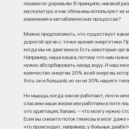
лазаем по деревьям. В принципе, никакой ра
мускулатуру и как обезьяны используют их 
изменения в метаболических процессах?
Можно предположить, что существует какая-
дорогой орган с точки зрения энергетики. П
когда мы не двигаемся. Есть некоторые орга
Например, наша кишка, потому что нам нужно
нужно абсорбировать назад воду. И наш мо
количество энергии. 20% всей энергии, кото
Хоть он и большой, но он не 20% нашего тела
Но мышцы, когда они не работают, почти нич
спасаем наши жизни или работаем в поте лиц
это адаптация, баланс — что мозгу нужно сто
Если вы снизите поток глюкозы в мозг даже н
что происходит, например, у больных диабет