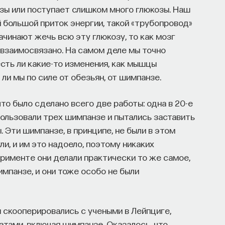
зы или поступает слишком много глюкозы. Наш
 большой приток энергии, такой «трубопровод»
ачинают жечь всю эту глюкозу, то как мозг
взаимосвязано. На самом деле мы точно
сть ли какие-то изменения, как мышцы
и мы по силе от обезьян, от шимпанзе.
что было сделано всего две работы: одна в 20-е
спользовали трех шимпанзе и пытались заставить
. Эти шимпанзе, в принципе, не были в этом
и, и им это надоело, поэтому никаких
ерименте они делали практически то же самое,
импанзе, и они тоже особо не были
 скооперировались с учеными в Лейпциге,
тами, включая шимпанзе. Оказалось, что,