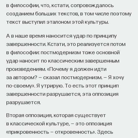
созерцанием, духовным проникновением,
в философии, что, кстати, сопровождалось
погружением в эту среду… Великий французский
созданием больших текстов, в том числе поэтому
художник XVII века Никола Пуссен говорил, что
текст выступил эталоном этой культуры.
есть большая разница между тем, чтобы просто
смотреть, и тем, чтобы смотреть созерцая.
А в наше время наносится удар по принципу
Леонардо требовал особой духовной
завершенности. Кстати, это реализуется потом
сосредоточенности глаза и человека, как бы
в философии: постмодернизм тоже основной
переселяющегося в свой наблюдающий глаз,
удар наносит по классическим завершенным
погружения в эту новую, созданную им среду.
произведениям. «Почему я должен идти
И он сделал первый шаг к тому, чтобы сделать
за автором? — сказал постмодернизм. — Я хочу
это не просто созерцанием, но зрелищем.
по-своему». Я утрирую. То есть этот принцип
завершенности разрушается, эта оппозиция
В опыте создания монументальной композиции
разрушается.
«Битва при Ангиари» (она до нас не дошла —
сохранилась только гравюра с картона, то есть
Вторая оппозиция, которая существует
подготовительного рисунка к этой композиции)
в классической культуре, — это оппозиция
Леонардо изобразил эпизод, называющийся
«прикровенность — откровенность». Здесь