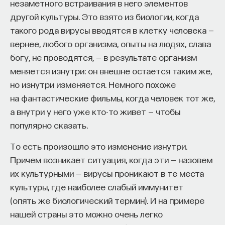
незаметного встраивания в него элементов
в том, чтобы вещь плоскую, невыпуклую сделать
другой культуры. Это взято из биологии, когда
выпуклой». Это была доблесть живописи
такого рода вирусы вводятся в клетку человека —
до Леонардо, поскольку она есть иллюзия
вернее, любого организма, опыты на людях, слава
на плоскости. Леонардо делает эту иллюзию
богу, не проводятся, — в результате организм
с помощью оптики светотеневой. И эта
меняется изнутри: он внешне остается таким же,
оптическая иллюзия связана с тем, что свет
но изнутри изменяется. Немного похоже
и тень становятся не доблестью объема,
на фантастические фильмы, когда человек тот же,
не пластики, а пространства. Это атрибуты
а внутри у него уже кто-то живет — чтобы
окружающей среды.
популярно сказать.
Это мы видим очень хорошо в такой работе
То есть произошло это изменение изнутри.
Леонардо, как «Мадонна в гроте». Интересно
Причем возникает ситуация, когда эти — назовем
отметить, что это апокриф, такого канонического
их культурными — вирусы проникают в те места
сюжета нет. При бегстве в Египет от злодейств
культуры, где наиболее слабый иммунитет
царя Ирода, устроившего вифлеемское избиение
(опять же биологический термин). И на примере
младенцев, по дороге в Египет она отдыхает
нашей страны это можно очень легко
вместе с младенцем. Отдых по пути в Египет —