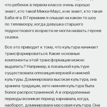
и поддерживающий Христа, находящегося
что ребенок в первом классе очень хорошо
справа, ангел. Центр композиции оставлен
знает, кто такой Микки-Маус, и не знает, кто такая
пустым. И сейчас, поскольку все картины
Баба-яга. В Германии я слышал на каком-то шоу
Леонардо находятся в состоянии такой руины,
по телевизору, когда девушка старшего
он выглядит просто темным пятном, а когда-то
подросткового возраста не могла назвать героев
он был заполнен тончайшими вибрациями света
сказки.
и тени, причем такими утонченными,
динамическими и подвижными, которые были
Все это приводит к тому, что культура начинает
доведены Леонардо до мельчайших квантов.
трансформироваться. Какие основные
компоненты этой трансформации можно
Он вообще считал основой живописи прозрачную
выделить? Например, в локальной культуре
тень, светоносную тень. И это, к сожалению,
существовала оппозиция верхней и нижней
мы уже утратили. Но благодаря этой светоносной
культуры. Доминировала высокая культура, она
тени, этому смягчению контуров и ощущению
хранила традиции, зато нижняя культура была
общей среды в картине рождается новая
более распространенной. А в определенные
живопись, обладающая новой степенью
периоды возникал период карнавала, когда,
цельности — не геометрической, не пластической,
наоборот, доминировала массовая культура. Она