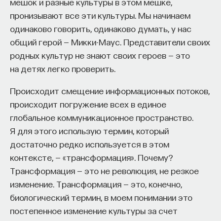
мешок и разные культуры в этом мешке,
в структуру, в архитектурное построение.
пронизывают все эти культуры. Мы начинаем
Дальше это архитектурно организованное
одинаково говорить, одинаково думать, у нас
пространство с улицами города, площадями или
общий герой — Микки-Маус. Представители своих
интерьером заполнялось объемными телами.
родных культур не знают своих героев — это
И очень отчетливо разделялось и это пустое,
на детях легко проверить.
геометрически построенное пространство,
и заполняющие его тела.
Происходит смещение информационных потоков,
происходит погружение всех в единое
Что сделал Леонардо? Он перевел живопись
глобальное коммуникационное пространство.
из структурного состояния в состояние
Я для этого использую термин, который
оптическое. Мы это видим уже по ранней его
достаточно редко используется в этом
работе «Благовещение» 1474 года. Что значит
контексте, — «трансформация». Почему?
оптическое? Главные оптические ценности — это
Трансформация — это не революция, не резкое
свет и тень. Однако свет и тень знали и раньше,
изменение. Трансформация — это, конечно,
но до Леонардо это средство изображения
биологический термин, в моем понимании это
объема. Как писал Альберти, теоретик
постепенное изменение культуры за счет
итальянского искусства, «есть особая доблесть