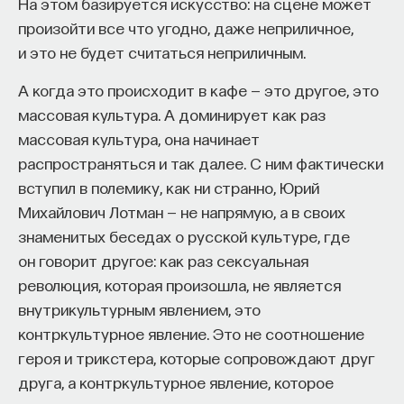
работы. И из-за этого Леонардо получил
На этом базируется искусство: на сцене может
прозвище Кунктатор («медлитель») среди своих
произойти все что угодно, даже неприличное,
современников. И его произведения очень рано
и это не будет считаться неприличным.
начали разрушаться, потому что новая техника
А когда это происходит в кафе — это другое, это
еще не была достаточно технически совершенна.
массовая культура. А доминирует как раз
«Мону Лизу» в значительной степени можно
массовая культура, она начинает
считать погибшей, потому что все прозрачные
распространяться и так далее. С ним фактически
тени Леонардо погибли, они стали тусклыми,
вступил в полемику, как ни странно, Юрий
темными, плоскими. «Тайная вечеря» вообще
Михайлович Лотман — не напрямую, а в своих
почти осыпалась, мы ее знаем после последней
знаменитых беседах о русской культуре, где
реставрации, ее дочистили до пигмента, то есть
он говорит другое: как раз сексуальная
до тех красочных оттенков, которые использовал
революция, которая произошла, не является
Леонардо, но оптика ее почти погибла.
внутрикультурным явлением, это
И конечно, еще при жизни эти поиски Леонардо
контркультурное явление. Это не соотношение
не находили поддержки у современников.
героя и трикстера, которые сопровождают друг
Заказчики сердились на него, что он работает
друга, а контркультурное явление, которое