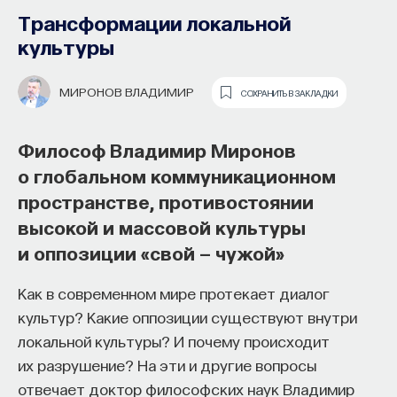
да Винчи
Трансформации локальной
культуры
МАРИНА СВИДЕРСКАЯ
СОХРАНИТЬ В ЗАКЛАДКИ
МИРОНОВ ВЛАДИМИР
СОХРАНИТЬ В ЗАКЛАДКИ
Искусствовед Марина Свидерская
о Высоком Возрождении, композиции
Философ Владимир Миронов
«Битва при Ангиари» и свете и тени
о глобальном коммуникационном
в картинах Леонардо да Винчи
пространстве, противостоянии
высокой и массовой культуры
Леонардо родился в 1452 году, и он значительно
и оппозиции «свой — чужой»
старше всех своих коллег — живописцев,
архитекторов, которые принадлежат к Высокому
Как в современном мире протекает диалог
Возрождению в Италии. Это опережение
культур? Какие оппозиции существуют внутри
сказалось на его судьбе. Он был не понят при
локальной культуры? И почему происходит
жизни, и значение его вклада раскрывается
их разрушение? На эти и другие вопросы
постепенно. Образ Леонардо, живописца, ученого,
отвечает доктор философских наук Владимир