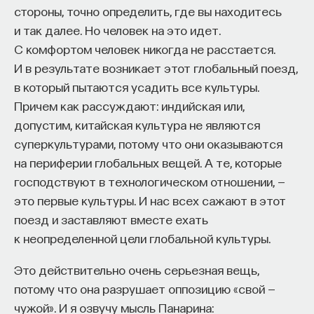
стороны, точно определить, где вы находитесь
КУЛЬТУРА
776 публикаций
и так далее. Но человек на это идет.
С комфортом человек никогда не расстается.
И в результате возникает этот глобальный поезд,
КУЛЬТУРА
ИСКУССТВО
ИСКУССТВОВЕДЕНИЕ
в который пытаются усадить все культуры.
ИСТОРИЯ ИСКУССТВА
ЖИВОПИСЬ
Причем как рассуждают: индийская или,
допустим, китайская культура не являются
ГУМАНИТАРНЫЕ НАУКИ
суперкультурами, потому что они оказываются
на периферии глобальных вещей. А те, которые
господствуют в технологическом отношении, —
это первые культуры. И нас всех сажают в этот
поезд и заставляют вместе ехать
к неопределенной цели глобальной культуры.
Это действительно очень серьезная вещь,
потому что она разрушает оппозицию «свой —
Внеси свой вклад в дело
чужой». И я озвучу мысль Панарина: