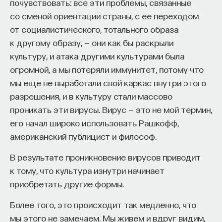
почувствовать: все эти проблемы, связанные
сюжет традиционный. Но апокриф говорит о том,
со сменой ориентации страны, с ее переходом
что якобы во время этого отдыха Святое
от социалистического, тотального образа
семейство встретило семейство Иоанна
к другому образу, — они как бы раскрыли
Крестителя, который в это время тоже был
культуру, и атака другими культурами была
младенцем, — Иоанна Крестителя, того пророка,
огромной, а мы потеряли иммунитет, потому что
который вопиял позже в пустыне, предвещая
мы еще не выработали свой каркас внутри этого
явление Спасителя в мир. И вот произошло чудо:
разрешения, и в культуру стали массово
два святых младенца — маленький Христос
проникать эти вирусы. Вирус — это не мой термин,
и маленький Иоанн Креститель — узнали друг
его начал широко использовать Рашкофф,
друга. И это было чудо, потому что вся их общая
американский публицист и философ.
жизнь и судьба еще далеко предстояла. И этот
момент изображает Леонардо.
В результате проникновение вирусов приводит
к тому, что культура изнутри начинает
Он впервые применяет свою знаменитую
приобретать другие формы.
пирамидальную композицию. Вершина
пирамиды — это голова Богоматери, а основание
Более того, это происходит так медленно, что
пирамиды — это святые младенцы
мы этого не замечаем. Мы живем и вдруг видим,