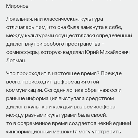
изучающего окружающий мир даже
Миронов.
посредством своих собственных рисунков,
Локальная, или классическая, культура
предстает нам со страниц школьных учебников.
отличалась тем, что она была замкнута в себе,
Однако есть особенность в его искусстве,
между культурами осуществлялся определенный
которая не до конца осознана даже современной
диалог внутри особого пространства —
наукой. Она заключается в том, что Леонардо
семиосферы, которую выделял Юрий Михайлович
начал принципиально новую страницу в истории
Лотман.
живописи и в ее технологии.
Что происходит в настоящее время? Прежде
Это не совсем его заслуга, а заслуга вообще
всего, происходит деформация этой
многих ученых, художников,
коммуникации. Сегодня логика обратная: если
естествоиспытателей. Но Леонардо впервые
раньше информация выступала средством
сумел интерпретировать открытие живописи
диалога культур и каждый раз семиосфера
маслом — до него писали в основном темперой.
между разными культурами была своей,
Он сумел использовать это открытие таким
то в современное время создается некий единый
образом, что создал живопись, ставшую основой,
«информационный мешок» (я могу употребить
базой (как мы можем сказать современным