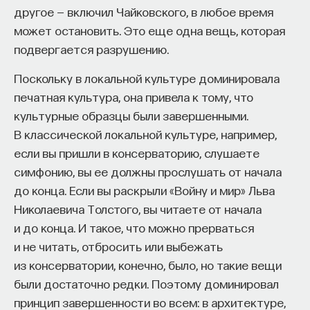
другое — включил Чайковского, в любое время
Когда закончили «Мадонну в скалах» — это чудо
может остановить. Это еще одна вещь, которая
и рождение оптической светотеневой среды, —
подвергается разрушению.
Леонардо сам сделал первый шаг к переходу
от живописи созерцания. Воспринять
Поскольку в локальной культуре доминировала
необыкновенную атмосферу происходящего
печатная культура, она привела к тому, что
чуда, где помещается и импульс, связанный
культурные образцы были завершенными.
с поклонением Иоанна, и ответное благословение
В классической локальной культуре, например,
Спасителя, и нежность Богоматери,
если вы пришли в консерваторию, слушаете
изливающаяся сверху, ее благословляющий
симфонию, вы ее должны прослушать от начала
жест… Это все было тогда передано
до конца. Если вы раскрыли «Войну и мир» Льва
вибрирующей, мерцающей светотеневой средой,
Николаевича Толстого, вы читаете от начала
созданной Леонардо, — средой, которая нам
и до конца. И такое, что можно прерваться
хорошо знакома по кинематографу.
и не читать, отбросить или выбежать
из консерватории, конечно, было, но такие вещи
Дальше от этой среды, требующей особого
были достаточно редки. Поэтому доминировал
рассмотрения, которое мы называем
принцип завершенности во всем: в архитектуре,