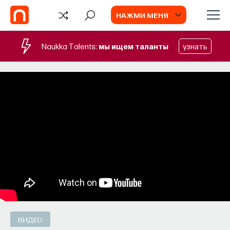
НАЖМИ МЕНЯ
Naukka Talents:
мы ищем таланты
узнать
ВИДЕО
ВИДЕО
Оптика в живописи Леонардо