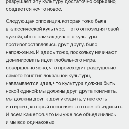
очень медленно. В результате почти все
разрушает эту культуру достаточно серьезно,
картины — и «Мадонну в гроте», и «Мону Лизу» —
создается нечто новое.
он оставил у себя, заказчики их не взяли. Эта
Следующая оппозиция, которая тоже была
ситуация одиночества в своей собственной
в классической культуре, — это оппозиция «свой —
культуре, в своей собственной среде
чужой», ибо в рамках диалога культуры
дополнялась особенностями личной биографии
противопоставлялись друг другу, было
Леонардо, незаконного сына в семье своего отца.
напряжение. И здесь тоже, поскольку начинают
Хотя отец его любил и поддерживал, но все равно
доминировать идеи глобального мира,
это одиночество началось с детства
совершенно ясно, что происходит разрушение
и продолжалось затем и в культуре.
самого понятия локальной культуры,
навязывается идея, что культура должна быть
Он очень сильно обогнал свое время. И это его
некой единой: мы должны друг друга понимать,
провидение не было прочитано современниками
мы должны друг к другу ездить, у нас есть
по-настоящему. Хотя среди ценностей, которые
интернет, который позволяет это все объединить.
признавались за итальянским искусством
И всем кажется, что мы уже все объединились
Высокого Возрождения, обычно перечислялись
и мы все одинаковые.
колорит Тициана, композиция Рафаэля и свет