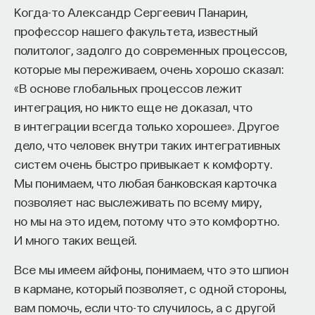
и тень Леонардо да Винчи.
Когда-то Александр Сергеевич Панарин,
профессор нашего факультета, известный
8/28/2017
политолог, задолго до современных процессов,
которые мы переживаем, очень хорошо сказал:
НАПИСАТЬ НАМ
«В основе глобальных процессов лежит
интеграция, но никто еще не доказал, что
в интеграции всегда только хорошее». Другое
дело, что человек внутри таких интегративных
НАД МАТЕРИАЛОМ РАБОТАЛИ
систем очень быстро привыкает к комфорту.
Мы понимаем, что любая банковская карточка
Марина Свидерская
позволяет нас выслеживать по всему миру,
доктор искусствоведения, профессор
кафедры истории и теории мировой культуры
но мы на это идем, потому что это комфортно.
философского факультета МГУ, преподаватель
программы «Прагматика и менеджмент
И много таких вещей.
культуры», заведующий сектором
Классического искусства Запада
Все мы имеем айфоны, понимаем, что это шпион
Государственного института искусствознания,
почетный член Российской академии
в кармане, который позволяет, с одной стороны,
художеств
вам помочь, если что-то случилось, а с другой