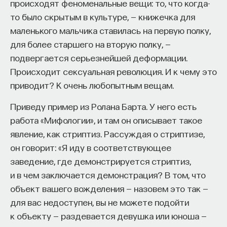
«Борьба за знамя», — действительно
происходят феноменальные вещи: то, что когда-
ожесточенную схватку людей и животных. Там
то было скрытым в культуре, — книжечка для
грызутся лошади, сражаются всадники. И его
маленького мальчика ставилась на первую полку,
задачей в этой фреске было стремление
для более старшего на вторую полку, —
показать пыль, насыщающую воздух, поднятую
подвергается серьезнейшей деформации.
всадниками, и струйки пота, которые текут
Происходит сексуальная революция. И к чему это
по их лицам и оставляют дорожки на запыленных
приводит? К очень любопытным вещам.
лицах. Эти задачи живопись того времени решить
Приведу пример из Ролана Барта. У него есть
не могла. Хотя Леонардо добивается тончайшей,
работа «Мифологии», и там он описывает такое
вибрирующей светотеневой среды только
явление, как стриптиз. Рассуждая о стриптизе,
с применением масла. Эту большую композицию
он говорит: «Я иду в соответствующее
на стене он тоже пытался написать как картину
заведение, где демонстрируется стриптиз,
с применением масла.
и в чем заключается демонстрация? В том, что
Технические сложности такого рода были
объект вашего вожделения — назовем это так —
связаны и с его великим произведением «Тайная
для вас недоступен, вы не можете подойти
вечеря». Он написал «Тайную вечерю» не как
к объекту — раздевается девушка или юноша —