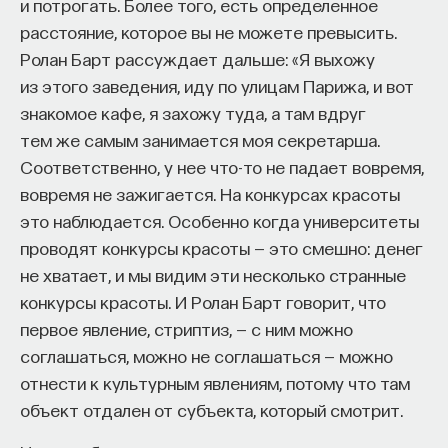
стенную роспись, но как станковую картину
и потрогать. Более того, есть определенное
с помощью масла, поэтому она практически
расстояние, которое вы не можете превысить.
погибла для нас. Но его гениальный посыл
Ролан Барт рассуждает дальше: «Я выхожу
создания произведений искусства на основе
из этого заведения, иду по улицам Парижа, и вот
оптической светотеневой целостности оказался
знакомое кафе, я захожу туда, а там вдруг
открытием на все времена, — во всяком случае,
тем же самым занимается моя секретарша.
на те времена, которые знаем мы вплоть
Соответственно, у нее что-то не падает вовремя,
до сегодняшнего дня.
вовремя не зажигается. На конкурсах красоты
это наблюдается. Особенно когда университеты
Оно не было оценено его современниками,
проводят конкурсы красоты — это смешно: денег
поскольку живопись такого рода, связанная
не хватает, и мы видим эти несколько странные
с очень тонкими отношениями света и тени,
конкурсы красоты. И Ролан Барт говорит, что
с этой прозрачной светоносной тенью, которую
первое явление, стриптиз, — с ним можно
мы можем видеть в картине, что есть у нас
соглашаться, можно не соглашаться — можно
в стране, — это «Мадонна Литта» Леонардо
отнести к культурным явлениям, потому что там
в Государственном Эрмитаже, — такая тонкость
объект отдален от субъекта, который смотрит.
живописи требовала очень долгой и кропотливой