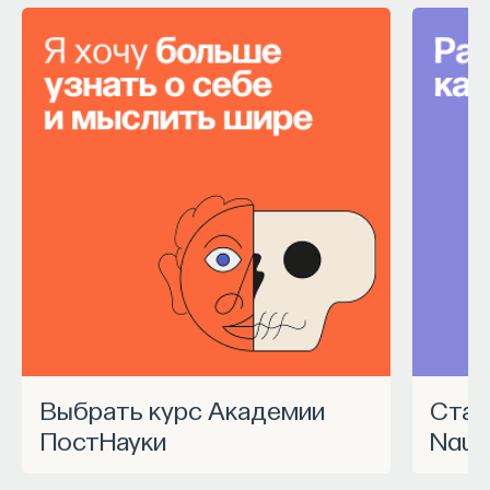
Выбрать курс Академии
Станьте частью программы
ПостНауки
Nauk