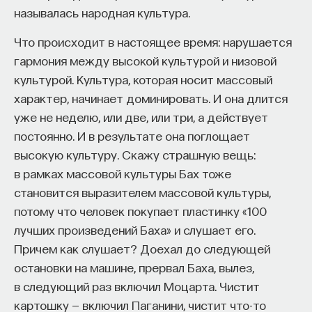
а оптической. Она неразделима, мы ощущаем
называлась народная культура.
ее как живое органическое целое. Из этой
оптической светоносной среды рождается
Что происходит в настоящее время: нарушается
затем театр, сцена которого освещена, а зал
гармония между высокой культурой и низовой
погружен в темноту. Из этого рождается потом
культурой. Культура, которая носит массовый
вся оптика кинематографа, представляющая
характер, начинает доминировать. И она длится
собой синтез созерцания, открытого Леонардо,
уже не неделю, или две, или три, а действует
этого тончайшего погружения в нюансы света
постоянно. И в результате она поглощает
и тени живописи. Кинематограф является
высокую культуру. Скажу страшную вещь:
синтезом созерцания и зрелища, потому что туда
в рамках массовой культуры Бах тоже
приходит движение, энергия движущихся тел.
становится выразителем массовой культуры,
И затем из этой же сердцевины, из этой же
потому что человек покупает пластинку «100
матрицы растет потом вся оптика XX века:
лучших произведений Баха» и слушает его.
и телевидение, и те маленькие наши гаджеты,
Причем как слушает? Доехал до следующей
которые мы носим в кармане, смотрим на этот
остановки на машине, прервал Баха, вылез,
светящийся экран, в котором движутся тела. Это
в следующий раз включил Моцарта. Чистит
изобретение Леонардо.
картошку — включил Паганини, чистит что-то