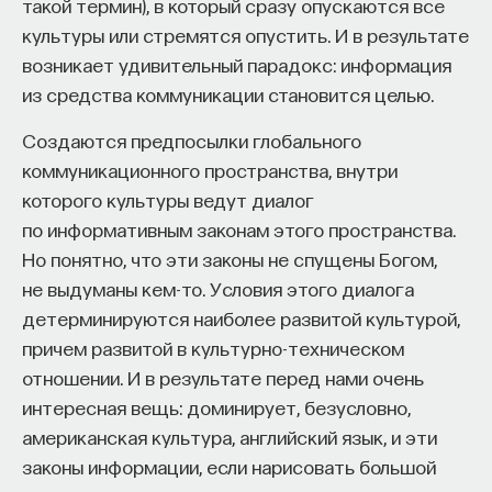
такой термин), в который сразу опускаются все
языком — матрицей) не только живописи,
культуры или стремятся опустить. И в результате
но и современного театра под крышей, в отличие
возникает удивительный парадокс: информация
от театра площадного, раннего, средневекового,
из средства коммуникации становится целью.
а затем кинематографа и даже тех гаджетов,
которые сейчас мы все носим в карманах.
Создаются предпосылки глобального
коммуникационного пространства, внутри
С чем это связано? Дело в том, что живопись
которого культуры ведут диалог
до Леонардо, живопись XV века, Раннего
по информативным законам этого пространства.
Возрождения, — это живопись, которая открыла
Но понятно, что эти законы не спущены Богом,
картину (главный вклад итальянского
не выдуманы кем-то. Условия этого диалога
Возрождения в истории искусств — это создание
детерминируются наиболее развитой культурой,
картины), но картину трехмерную, основу которой
причем развитой в культурно-техническом
составляла перспектива к глубинным
отношении. И в результате перед нами очень
трехмерным пространствам. Природа картины
интересная вещь: доминирует, безусловно,
была структурна. Сначала геометрия, то есть
американская культура, английский язык, и эти
планировка с точкой схода на горизонте, затем
законы информации, если нарисовать большой
превращение геометрической перспективы