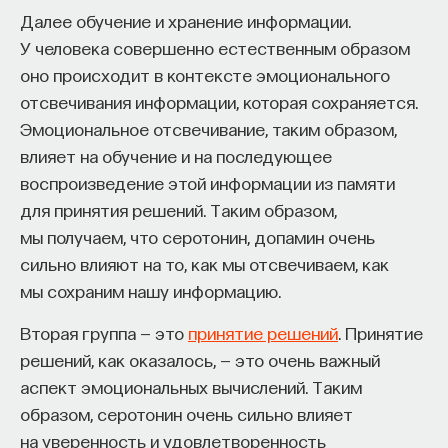
Далее обучение и хранение информации.
У человека совершенно естественным образом
НАД МАТЕРИАЛОМ РАБОТАЛИ
оно происходит в контексте эмоционального
отсвечивания информации, которая сохраняется.
Ивар Максутов
Эмоциональное отсвечивание, таким образом,
издатель, сооснователь Редакционно-
влияет на обучение и на последующее
издательского дома "ПостНаука", религиовед
воспроизведение этой информации из памяти
для принятия решений. Таким образом,
Ульяна Раведовская
мы получаем, что серотонин, допамин очень
сильно влияют на то, как мы отсвечиваем, как
мы сохраним нашу информацию.
Сения Долгачева
Вторая группа — это
принятие решений
. Принятие
редактор ПостНауки
решений, как оказалось, — это очень важный
аспект эмоциональных вычислений. Таким
образом, серотонин очень сильно влияет
ИСКУССТВЕННЫЙ ИНТЕЛЛЕКТ
220 публикаций
на уверенность и удовлетворенность