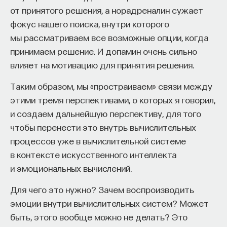
от принятого решения, а норадреналин сужает
фокус нашего поиска, внутри которого
ИСКУССТВЕННЫЙ ИНТЕЛЛЕКТ
УНИВЕРСИТЕТ
мы рассматриваем все возможные опции, когда
АКАДЕМИЧЕСКАЯ СРЕДА
ОБУЧЕНИЕ
принимаем решение. И допамин очень сильно
влияет на мотивацию для принятия решения.
НЕЙРОСЕТЕВЫЕ АРХИТЕКТУРЫ
Таким образом, мы «простраиваем» связи между
СТРОИТЕЛИ БУДУЩЕГО
этими тремя перспективами, о которых я говорил,
и создаем дальнейшую перспективу, для того
чтобы перенести это внутрь вычислительных
ПАРТНЁР ПРОЕКТА
процессов уже в вычислительной системе
в контексте искусственного интеллекта
и эмоциональных вычислений.
Для чего это нужно? Зачем воспроизводить
Что такое партнёрский материал?
эмоции внутри вычислительных систем? Может
быть, этого вообще можно не делать? Это