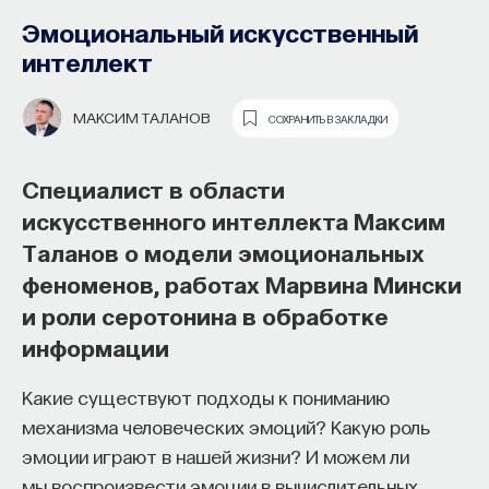
образования и рынок труда —
Эмоциональный искусственный
«Мыслить как учёный» #57
интеллект
ИВАР МАКСУТОВ
СОХРАНИТЬ В ЗАКЛАДКИ
МАКСИМ ТАЛАНОВ
СОХРАНИТЬ В ЗАКЛАДКИ
Зачем университету длинный
Специалист в области
горизонт планирования и как
искусственного интеллекта Максим
ИИ меняет саму организацию
Таланов о модели эмоциональных
мышления и обучения
феноменов, работах Марвина Мински
и роли серотонина в обработке
В новом эпизоде «Мыслить как ученый»
Ивар
информации
Максутов
беседует с
Ульяной Раведовской
о том,
зачем университет нужен в эпоху ИИ и почему
Какие существуют подходы к пониманию
высшее образование нельзя сводить к быстрой
механизма человеческих эмоций? Какую роль
подготовке под нужды рынка.
эмоции играют в нашей жизни? И можем ли
Они обсуждают, как университеты выбирают
мы воспроизвести эмоции в вычислительных