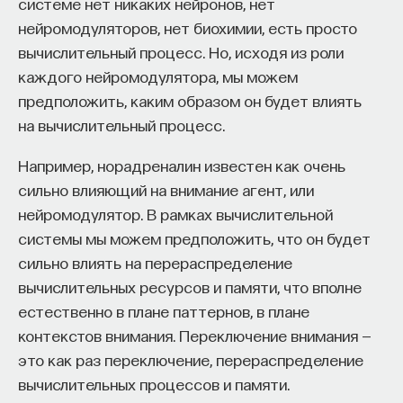
системе нет никаких нейронов, нет
«Мыслить как учёный» — подкаст основателя
ПостНауки Ивара Максутова о людях, которые
нейромодуляторов, нет биохимии, есть просто
меняют мир. В каждом выпуске — разговоры
вычислительный процесс. Но, исходя из роли
с исследователями, предпринимателями,
каждого нейромодулятора, мы можем
инвесторами и изобретателями. За десятки
предположить, каким образом он будет влиять
эпизодов Ивар обсудил большие языковые
на вычислительный процесс.
модели вместе с Михаилом Бурцевым, цифровые
данные в фармацевтике с Ириной Ефименко,
Например, норадреналин известен как очень
агротехнологии с Михаилом Тавером и много
сильно влияющий на внимание агент, или
других тем — от коучинга до фармакогенетики.
нейромодулятор. В рамках вычислительной
В будущих выпусках их список будет только
системы мы можем предположить, что он будет
расширяться — слушайте подкаст на
YouTube
,
сильно влиять на перераспределение
Яндекс Музыке
,
Apple Podcasts
,
VK
и
Spotify
.
вычислительных ресурсов и памяти, что вполне
естественно в плане паттернов, в плане
6/30/2026
контекстов внимания. Переключение внимания —
это как раз переключение, перераспределение
НАПИСАТЬ НАМ
вычислительных процессов и памяти.