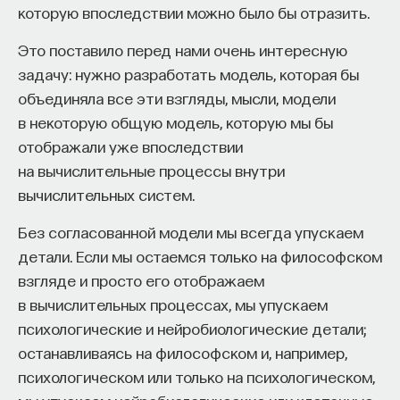
которую впоследствии можно было бы отразить.
«Есть представление о том, что университеты
готовят элиту, и отсюда возникает образ сложно
Это поставило перед нами очень интересную
мыслящего, сложно устроенного человека.
задачу: нужно разработать модель, которая бы
Но здесь возникает и другой, гораздо более
объединяла все эти взгляды, мысли, модели
трудный вопрос: кто вообще формирует
в некоторую общую модель, которую мы бы
целеполагание университета и кто задает тот
отображали уже впоследствии
смысл, на который он работает? Мне кажется,
на вычислительные процессы внутри
университет способен быть субъектом —
вычислительных систем.
не просто выполнять внешний заказ,
Без согласованной модели мы всегда упускаем
а самостоятельно выбирать, на какое будущее
детали. Если мы остаемся только на философском
он работает. У него должна быть собственная
взгляде и просто его отображаем
позиция: сначала определить, какое будущее
в вычислительных процессах, мы упускаем
он хочет создавать, а затем разворачивать это
психологические и нейробиологические детали;
в своей деятельности. Когда университет
останавливаясь на философском и, например,
работает только под заказ, он занимает совсем
психологическом или только на психологическом,
другую роль. У классического университета есть