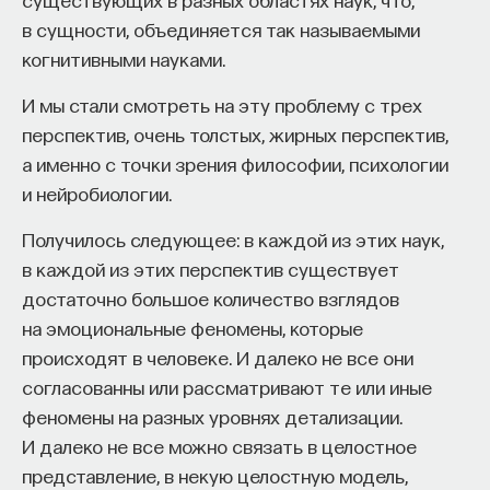
к сложному мышлению. Третья — развитие
в сущности, объединяется так называемыми
общества, вклад в то, каким оно будет.
когнитивными науками.
И четвертая — социальная эффективность,
то есть забота о том, как человек будет работать
И мы стали смотреть на эту проблему с трех
за пределами университета и насколько
перспектив, очень толстых, жирных перспектив,
эффективным окажется в команде и профессии.
а именно с точки зрения философии, психологии
Университет не всегда может точно
и нейробиологии.
предсказать, какие именно рабочие места ждут
Получилось следующее: в каждой из этих наук,
выпускника, но сама эта оптика тоже остается
в каждой из этих перспектив существует
отдельной идеологией. В зависимости от того,
достаточно большое количество взглядов
в какой из этих логик работает университет,
на эмоциональные феномены, которые
у него будут совершенно разные ответы
происходят в человеке. И далеко не все они
на вопрос о целях образования».
согласованны или рассматривают те или иные
феномены на разных уровнях детализации.
Университет должен строить
И далеко не все можно связать в целостное
будущее
представление, в некую целостную модель,