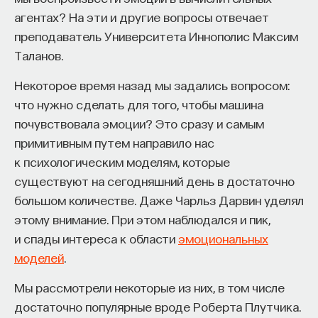
собственное будущее, почему результаты
агентах? На эти и другие вопросы отвечает
образования раскрываются на длинной дистанции,
преподаватель Университета Иннополис Максим
и что на самом деле должен уметь студент,
Таланов.
выходящий в сложный и быстро меняющийся мир.
Некоторое время назад мы задались вопросом:
А еще — почему ИИ не стоит просто запрещать,
что нужно сделать для того, чтобы машина
как использовать его для диалога, и зачем
почувствовала эмоции? Это сразу и самым
университету учить не только знаниям, но и самой
примитивным путем направило нас
практике мышления и коммуникации.
к психологическим моделям, которые
существуют на сегодняшний день в достаточно
большом количестве. Даже Чарльз Дарвин уделял
Основатель ПостНауки Ивар Максутов запускает
этому внимание. При этом наблюдался и пик,
проект Naukka Talents.
и спады интереса к области
эмоциональных
Это глобальная экосистема для поиска и найма
моделей
.
STEM-специалистов (Science, Technology,
Мы рассмотрели некоторые из них, в том числе
Engineering, Mathematics) в самые амбициозные
достаточно популярные вроде Роберта Плутчика.
Deep-Tech и Biotech проекты по всему миру. Если