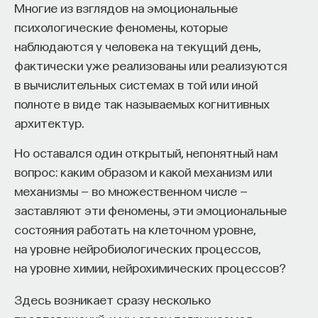
вы занимаетесь биоинформатикой, молекулярной
Многие из взглядов на эмоциональные
биологией, ИИ или другими наукоемкими
психологические феномены, которые
дисциплинами, проект поможет вам найти место
наблюдаются у человека на текущий день,
в командах, меняющих индустрию.
фактически уже реализованы или реализуются
Как стать участником:
в вычислительных системах в той или иной
Заполнить анкету кандидата
полноте в виде так называемых когнитивных
Посмотреть текущие вакансии
архитектур.
Но оставался один открытый, непонятный нам
Образование работает дольше,
вопрос: каким образом и какой механизм или
чем кажется
механизмы — во множественном числе —
заставляют эти феномены, эти эмоциональные
«Тема кажется простой: мы определяем цели,
состояния работать на клеточном уровне,
движемся к ним — и дальше все должно
на уровне нейробиологических процессов,
работать. Но в реальности с целеполаганием все
на уровне химии, нейрохимических процессов?
намного сложнее. Проблема не только
во временном разрыве, когда результат должен
Здесь возникает сразу несколько
проявиться через несколько лет. Ключевой