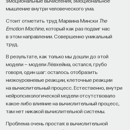
эмоциональные вычисления, эмоциональное
обратился к ИИ, а то, как именно он это делает.
мышление внутри человеческого ума.
Если воспринимать ИИ просто как помощника,
ресурс или способ сэкономить усилия, студенты
Стоит отметить труд Марвина Мински
The
чаще всего лишь снижают когнитивную
Emotion Machine
, который как раз подвиг нас
нагрузку — а университет вообще не для этого
в этом направлении. Совершенно уникальный
создан. Они некритично делегируют агенту
труд.
самые разные задачи и переносят в эту
коммуникацию далеко не лучшие привычки.
В результате, как только мы дошли до этой
Но если использовать ИИ как сложного
модели — модели Лёвхейма, остался, грубо
собеседника, который заставляет уточнять
говоря, один шаг: осталось отобразить
основания, спорить и продумывать собственную
низкоуровневые реакции, клеточные реакции
позицию, тогда студент действительно
на вычислительный процесс. Естественно, внутри
продвигается. Решающее значение имеет
нейропсихологической модели отсутствовало
не объем общения и не тип задания, а характер
какое-либо влияние на вычислительный процесс,
самой коммуникации».
там нет никакой вычислительной системы.
Проблема очень простая: в вычислительной