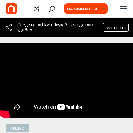
НАЖМИ МЕНЯ
Следите за ПостНаукой там, где вам
смотреть
удобно
TV
ИИ в университете, цели
ВИДЕО