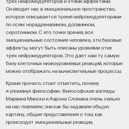
мысли. Знание не передается в готовом виде —
трех нейромодуляторов и этими аффектами.
оно формируется. Нам долго казалось, что
Он вводит нас в эмоциональное пространство,
преподаватель может просто хорошо и логично
которое описывается тремя нейромодуляторами
изложить материал, а студент — зафиксировать
по осям: норадреналином, допамином,
его и затем воспроизвести. Но самый важный
серотонином. С его точки зрения, все
момент происходит потом, когда человек
эмоциональные состояния человека, эти базовые
остается один на один с этим материалом
аффекты, могут быть описаны уровнями этих
и пытается что-то с ним сделать. И получается,
трех нейромодуляторов. Это дает нам ту самую
что настоящее образование происходит
базу клеточных низкоуровневых реакций, которые
не в аудитории, а за ее пределами».
можно отображать на вычислительные процессы.
Кроме прочего, стоит отметить, почему
ИИ полезен не как костыль, а как
я упомянул философию. Философские взгляды
сложный собеседник
Марвина Мински и Аарона Сломана очень сильно
на нас повлияли, они как бы задавали общую
«Мы не наказываем студентов за использование
картину, общие представления о том, как
ИИ, потому что сам факт его использования еще
происходят эмоциональные реакции,
ничего не объясняет. Важно не то, что студент