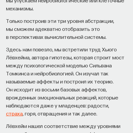
мы упускаем нейробиологические или клеточные
редкая возможность — мыслить на длинной
механизмы.
дистанции и реально влиять на будущее: на то,
как будет мыслить элита, как будет устроена
Только построив эти три уровня абстракции,
экономика и как в целом будет разворачиваться
мы сможем адекватно отобразить это
общество».
в перспективах вычислительной системы.
Знание нельзя просто передать
Здесь нам повезло, мы встретили труд Хьюго
Лёвхейма, автора гипотезы, которая строит мост
«Сама проблема гораздо старше, чем может
между психологической моделью Сильвана
показаться. Если преподаватель выдает задание,
Томкинса и нейробиологией. Он изучал так
студент перепоручает его нейросети, а потом
называемые аффекты и построил их теорию.
просто приносит готовый текст, это лишь делает
Он исходит из восьми базовых аффектов,
старую проблему совсем уж неустранимой.
врожденных эмоциональных реакций, которые
Но и привычная университетская схема, в которой
наблюдаются даже у младенцев: радости,
преподаватель что-то рассказал, студент что-то
страха
, горя, отвращения и так далее.
записал, а затем попытался пересказать это
наизусть, тоже почти не оставляет места для
Лёвхейм нашел соответствие между уровнями