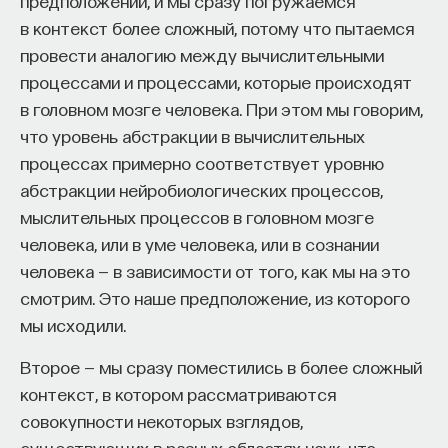
предположений, и мы сразу погружаемся
эффект образования не раскрывается в тот
в контекст более сложный, потому что пытаемся
момент, когда выпускник выходит на работу, —
провести аналогию между вычислительными
тогда все только начинается. Дальше человек
процессами и процессами, которые происходят
адаптируется и еще много лет пользуется тем,
в головном мозге человека. При этом мы говорим,
что получил в университете. Если задуматься, как
что уровень абстракции в вычислительных
долго он опирается на свое первое образование,
процессах примерно соответствует уровню
речь идет не о нескольких годах,
абстракции нейробиологических процессов,
а о десятилетиях».
мыслительных процессов в головном мозге
человека, или в уме человека, или в сознании
У университета четыре цели
человека — в зависимости от того, как мы на это
смотрим. Это наше предположение, из которого
«Мы выделили четыре идеологии образования.
мы исходили.
Первая — развитие и трансляция
дисциплинарного знания, где в центре находится
Второе — мы сразу поместились в более сложный
само знание, а не человек и не рынок труда.
контекст, в котором рассматриваются
Вторая — формирование определенного типа
совокупности некоторых взглядов,
человека, например человека, способного
существующих в разных областях наук, что,