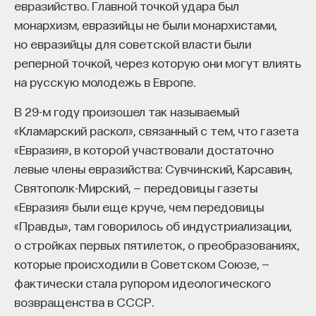
евразийство. Главной точкой удара был
монархизм, евразийцы не были монархистами,
но евразийцы для советской власти были
НАД МАТЕРИАЛОМ РАБОТАЛИ
реперной точкой, через которую они могут влиять
на русскую молодежь в Европе.
Ивар Максутов
издатель, сооснователь Редакционно-
В 29-м году произошел так называемый
издательского дома "ПостНаука", религиовед
«Кламарский раскол», связанный с тем, что газета
«Евразия», в которой участвовали достаточно
Ульяна Раведовская
левые члены евразийства: Сувчинский, Карсавин,
Святополк-Мирский, — передовицы газеты
«Евразия» были еще круче, чем передовицы
Сения Долгачева
«Правды», там говорилось об индустриализации,
редактор ПостНауки
о стройках первых пятилеток, о преобразованиях,
которые происходили в Советском Союзе, —
фактически стала рупором идеологического
ИСКУССТВЕННЫЙ ИНТЕЛЛЕКТ
возвращенства в СССР.
220 публикаций