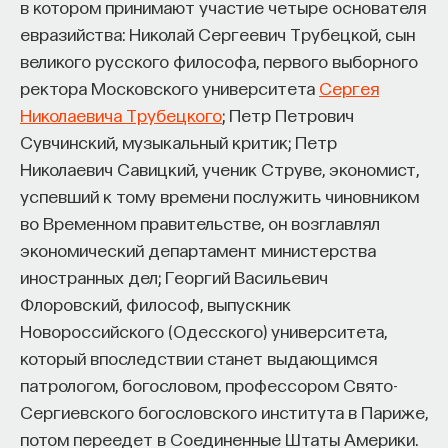
в котором принимают участие четыре основателя
вы занимаетесь биоинформатикой, молекулярной
биологией, ИИ или другими наукоемкими
евразийства: Николай Сергеевич Трубецкой, сын
дисциплинами, проект поможет вам найти место
великого русского философа, первого выборного
в командах, меняющих индустрию.
ректора Московского университета
Сергея
Как стать участником:
Николаевича Трубецкого
; Петр Петрович
Заполнить анкету кандидата
Сувчинский, музыкальный критик; Петр
Посмотреть текущие вакансии
Николаевич Савицкий, ученик Струве, экономист,
успевший к тому времени послужить чиновником
Образование работает дольше,
во Временном правительстве, он возглавлял
чем кажется
экономический департамент министерства
иностранных дел; Георгий Васильевич
«Тема кажется простой: мы определяем цели,
Флоровский, философ, выпускник
движемся к ним — и дальше все должно
Новороссийского (Одесского) университета,
работать. Но в реальности с целеполаганием все
который впоследствии станет выдающимся
намного сложнее. Проблема не только
патрологом, богословом, профессором Свято-
во временном разрыве, когда результат должен
Сергиевского богословского института в Париже,
проявиться через несколько лет. Ключевой
потом переедет в Соединенные Штаты Америки.