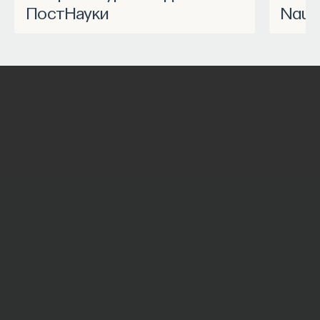
ПостНауки
Nauk