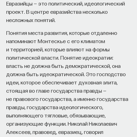
мысли. Знание не передается в готовом виде —
Евразийцы — это политический, идеологический
оно формируется. Нам долго казалось, что
проект. В центре евразийства несколько
преподаватель может просто хорошо и логично
несложных понятий.
изложить материал, а студент — зафиксировать
Понятия места развития, которые отдаленно
его и затем воспроизвести. Но самый важный
напоминают Монтескье с его климатом
момент происходит потом, когда человек
и территорией, которые влияют на формы
остается один на один с этим материалом
политической власти. Понятие идеократии:
и пытается что-то с ним сделать. И получается,
власть не должна быть демократической, она
что настоящее образование происходит
должна быть идеократической. Это господство
не в аудитории, а за ее пределами».
идеи, которое обеспечивает духовная элита,
ИИ полезен не как костыль, а как
стоящая во главе государства правды —
сложный собеседник
не правового государства, а именно государства
правды, государства идеологического,
«Мы не наказываем студентов за использование
выполняющего тягловые, обязывающие,
ИИ, потому что сам факт его использования еще
организующие функции. Николай Николаевич
ничего не объясняет. Важно не то, что студент
Алексеев, правовед, евразиец, говорил