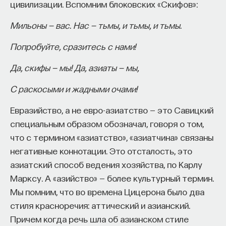
цивилизации. Вспомним блоковских «Скифов»:
к сложному мышлению. Третья — развитие
общества, вклад в то, каким оно будет.
Мильоны — вас. Нас — тьмы, и тьмы, и тьмы.
И четвертая — социальная эффективность,
Попробуйте, сразитесь с нами!
то есть забота о том, как человек будет работать
за пределами университета и насколько
Да, скифы — мы! Да, азиаты — мы,
эффективным окажется в команде и профессии.
С раскосыми и жадными очами!
Университет не всегда может точно
предсказать, какие именно рабочие места ждут
Евразийство, а не евро-азиатство — это Савицкий
выпускника, но сама эта оптика тоже остается
специальным образом обозначал, говоря о том,
отдельной идеологией. В зависимости от того,
что с термином «азиатство», «азиатчина» связаны
в какой из этих логик работает университет,
негативные коннотации. Это отсталость, это
у него будут совершенно разные ответы
азиатский способ ведения хозяйства, по Карлу
на вопрос о целях образования».
Марксу. А «азийство» — более культурный термин.
Мы помним, что во времена Цицерона было два
Университет должен строить
стиля красноречия: аттический и азианский.
будущее
Причем когда речь шла об азианском стиле