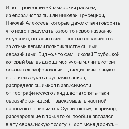
И вот произошел «Кламарский раскол»,
ИСКУССТВЕННЫЙ ИНТЕЛЛЕКТ
УНИВЕРСИТЕТ
из евразийства вышли Николай Трубецкой,
Николай Алексеев, которые даже стали говорить,
АКАДЕМИЧЕСКАЯ СРЕДА
ОБУЧЕНИЕ
что надо придумать какое-то новое название
НЕЙРОСЕТЕВЫЕ АРХИТЕКТУРЫ
их учению, оставив само понятие евразийства
за этими левыми политиканствующими
СТРОИТЕЛИ БУДУЩЕГО
евразийцами. Видно, что сам Николай Трубецкой,
который был выдающимся ученым, лингвистом,
основателем фонологии — дисциплины о звуке
ПАРТНЁР ПРОЕКТА
и о связи звука с группами языков,
распределяющимися в зависимости
от географического ландшафта (опять-таки
евразийская идея), — высказывал в частной
переписке, в письмах к Сувчинскому, например,
Что такое партнёрский материал?
разочарование в том, что он вообще ввязался
в эту евразийскую телегу. «Черт меня дернул, —