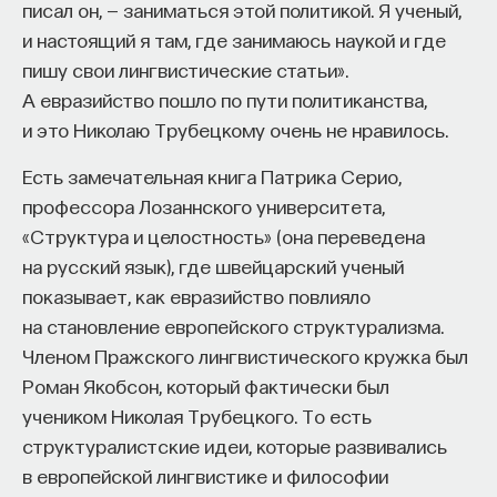
писал он, — заниматься этой политикой. Я ученый,
и настоящий я там, где занимаюсь наукой и где
пишу свои лингвистические статьи».
А евразийство пошло по пути политиканства,
и это Николаю Трубецкому очень не нравилось.
Внеси свой вклад в дело
Есть замечательная книга Патрика Серио,
просвещения!
профессора Лозаннского университета,
«Структура и целостность» (она переведена
ПОДДЕРЖАТЬ ПОСТНАУКУ
на русский язык), где швейцарский ученый
показывает, как евразийство повлияло
на становление европейского структурализма.
Членом Пражского лингвистического кружка был
Роман Якобсон, который фактически был
учеником Николая Трубецкого. То есть
структуралистские идеи, которые развивались
в европейской лингвистике и философии