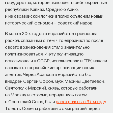
«Мыслить как учёный» — подкаст основателя
государства, которое включает в себя окраинные
ПостНауки Ивара Максутова о людях, которые
республики, Кавказ, Среднюю Азию,
меняют мир. В каждом выпуске — разговоры
и из евразийской логики вполне объясним новый
с исследователями, предпринимателями,
исторический феномен — советский народ.
инвесторами и изобретателями. За десятки
эпизодов Ивар обсудил большие языковые
В конце 20-х годов в евразийстве произошел
модели вместе с Михаилом Бурцевым, цифровые
раскол, связанный с тем, что евразийство после
данные в фармацевтике с Ириной Ефименко,
своего возникновения стало значительно
агротехнологии с Михаилом Тавером и много
политизироваться. И эту политизацию
других тем — от коучинга до фармакогенетики.
использовали в СССР, использовали в ГПУ, начали
В будущих выпусках их список будет только
засылать в евразийские организации своих
расширяться — слушайте подкаст на
YouTube
,
Яндекс Музыке
,
Apple Podcasts
,
VK
и
Spotify
.
агентов. Через Арапова в евразийство был
внедрен Сергей Эфрон, муж Марины Цветаевой,
Святополк-Мирский, князь, которые работали
6/30/2026
на Москву и которые, вернувшись потом
в Советский Союз, были
расстреляны в 37-м году
.
НАПИСАТЬ НАМ
То есть Советы работали с эмиграцией через