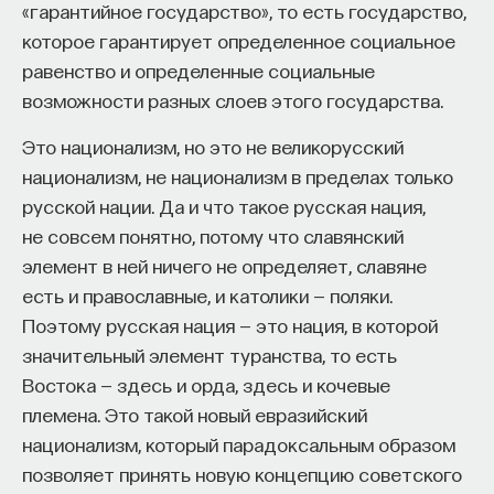
обратился к ИИ, а то, как именно он это делает.
«гарантийное государство», то есть государство,
Если воспринимать ИИ просто как помощника,
которое гарантирует определенное социальное
ресурс или способ сэкономить усилия, студенты
равенство и определенные социальные
чаще всего лишь снижают когнитивную
возможности разных слоев этого государства.
нагрузку — а университет вообще не для этого
Это национализм, но это не великорусский
создан. Они некритично делегируют агенту
национализм, не национализм в пределах только
самые разные задачи и переносят в эту
русской нации. Да и что такое русская нация,
коммуникацию далеко не лучшие привычки.
не совсем понятно, потому что славянский
Но если использовать ИИ как сложного
элемент в ней ничего не определяет, славяне
собеседника, который заставляет уточнять
есть и православные, и католики — поляки.
основания, спорить и продумывать собственную
Поэтому русская нация — это нация, в которой
позицию, тогда студент действительно
значительный элемент туранства, то есть
продвигается. Решающее значение имеет
Востока — здесь и орда, здесь и кочевые
не объем общения и не тип задания, а характер
племена. Это такой новый евразийский
самой коммуникации».
национализм, который парадоксальным образом
позволяет принять новую концепцию советского