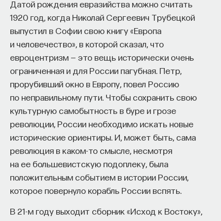
Датой рождения евразийства можно считать
собственное будущее, почему результаты
1920 год, когда Николай Сергеевич Трубецкой
образования раскрываются на длинной дистанции,
выпустил в Софии свою книгу «Европа
и что на самом деле должен уметь студент,
и человечество», в которой сказал, что
выходящий в сложный и быстро меняющийся мир.
евроцентризм — это вещь исторически очень
ограниченная и для России пагубная. Петр,
А еще — почему ИИ не стоит просто запрещать,
прорубивший окно в Европу, повел Россию
как использовать его для диалога, и зачем
по неправильному пути. Чтобы сохранить свою
университету учить не только знаниям, но и самой
культурную самобытность в буре и грозе
практике мышления и коммуникации.
революции, России необходимо искать новые
исторические ориентиры. И, может быть, сама
Основатель ПостНауки Ивар Максутов запускает
революция в каком-то смысле, несмотря
проект Naukka Talents.
на ее большевистскую подоплеку, была
положительным событием в истории России,
Это глобальная экосистема для поиска и найма
STEM-специалистов (Science, Technology,
которое повернуло корабль России вспять.
Engineering, Mathematics) в самые амбициозные
В 21-м году выходит сборник «Исход к Востоку»,
Deep-Tech и Biotech проекты по всему миру. Если