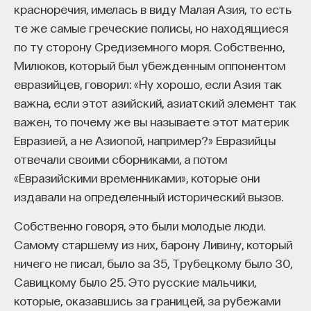
красноречия, имелась в виду Малая Азия, то есть
«Есть представление о том, что университеты
те же самые греческие полисы, но находящиеся
готовят элиту, и отсюда возникает образ сложно
по ту сторону Средиземного моря. Собственно,
мыслящего, сложно устроенного человека.
Милюков, который был убежденным оппонентом
Но здесь возникает и другой, гораздо более
евразийцев, говорил: «Ну хорошо, если Азия так
трудный вопрос: кто вообще формирует
важна, если этот азийский, азиатский элемент так
целеполагание университета и кто задает тот
важен, то почему же вы называете этот материк
смысл, на который он работает? Мне кажется,
Евразией, а не Азиопой, например?» Евразийцы
университет способен быть субъектом —
отвечали своими сборниками, а потом
не просто выполнять внешний заказ,
«Евразийскими временниками», которые они
а самостоятельно выбирать, на какое будущее
издавали на определенный исторический вызов.
он работает. У него должна быть собственная
позиция: сначала определить, какое будущее
Собственно говоря, это были молодые люди.
он хочет создавать, а затем разворачивать это
Самому старшему из них, барону Ливину, который
в своей деятельности. Когда университет
ничего не писал, было за 35, Трубецкому было 30,
работает только под заказ, он занимает совсем
Савицкому было 25. Это русские мальчики,
другую роль. У классического университета есть
которые, оказавшись за границей, за рубежами