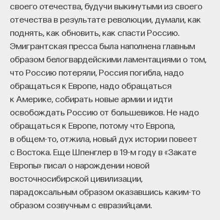
редкая возможность — мыслить на длинной
своего отечества, будучи выкинутыми из своего
дистанции и реально влиять на будущее: на то,
отечества в результате революции, думали, как
как будет мыслить элита, как будет устроена
поднять, как обновить, как спасти Россию.
экономика и как в целом будет разворачиваться
Эмигрантская пресса была наполнена главным
общество».
образом белогвардейскими ламентациями о том,
что Россию потеряли, Россия погибла, надо
Знание нельзя просто передать
обращаться к Европе, надо обращаться
к Америке, собирать новые армии и идти
«Сама проблема гораздо старше, чем может
освобождать Россию от большевиков. Не надо
показаться. Если преподаватель выдает задание,
обращаться к Европе, потому что Европа,
студент перепоручает его нейросети, а потом
в общем-то, отжила, новый дух истории повеет
просто приносит готовый текст, это лишь делает
с Востока. Еще Шпенглер в 19-м году в «Закате
старую проблему совсем уж неустранимой.
Европы» писал о нарождении новой
Но и привычная университетская схема, в которой
восточносибирской цивилизации,
преподаватель что-то рассказал, студент что-то
парадоксальным образом оказавшись каким-то
записал, а затем попытался пересказать это
образом созвучным с евразийцами.
наизусть, тоже почти не оставляет места для