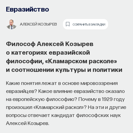
образования и рынок труда —
Евразийство
«Мыслить как учёный» #57
АЛЕКСЕЙ КОЗЫРЕВ
СОХРАНИТЬ В ЗАКЛАДКИ
ИВАР МАКСУТОВ
СОХРАНИТЬ В ЗАКЛАДКИ
Философ Алексей Козырев
Зачем университету длинный
о категориях евразийской
горизонт планирования и как
философии, «Кламарском расколе»
ИИ меняет саму организацию
и соотношении культуры и политики
мышления и обучения
Какие понятия лежат в основе мировоззрения
В новом эпизоде «Мыслить как ученый»
Ивар
евразийцев? Какое влияние евразийство оказало
Максутов
беседует с
Ульяной Раведовской
о том,
на европейскую философию? Почему в 1929 году
зачем университет нужен в эпоху ИИ и почему
произошел «Кламарский раскол»? На эти и другие
высшее образование нельзя сводить к быстрой
вопросы отвечает кандидат философских наук
подготовке под нужды рынка.
Алексей Козырев.
Они обсуждают, как университеты выбирают