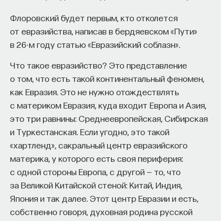
эффект образования не раскрывается в тот
Флоровский будет первым, кто отколется
момент, когда выпускник выходит на работу, —
от евразийства, написав в бердяевском «Пути»
тогда все только начинается. Дальше человек
в 26-м году статью «Евразийский соблазн».
адаптируется и еще много лет пользуется тем,
что получил в университете. Если задуматься, как
Что такое евразийство? Это представление
долго он опирается на свое первое образование,
о том, что есть такой континентальный феномен,
речь идет не о нескольких годах,
как Евразия. Это не нужно отождествлять
а о десятилетиях».
с материком Евразия, куда входит Европа и Азия,
это три равнины: Среднеевропейская, Сибирская
У университета четыре цели
и Туркестанская. Если угодно, это такой
«хартленд», сакральный центр евразийского
«Мы выделили четыре идеологии образования.
материка, у которого есть своя периферия:
Первая — развитие и трансляция
с одной стороны Европа, с другой — то, что
дисциплинарного знания, где в центре находится
за Великой Китайской стеной: Китай, Индия,
само знание, а не человек и не рынок труда.
Япония и так далее. Этот центр Евразии и есть,
Вторая — формирование определенного типа
собственно говоря, духовная родина русской
человека, например человека, способного