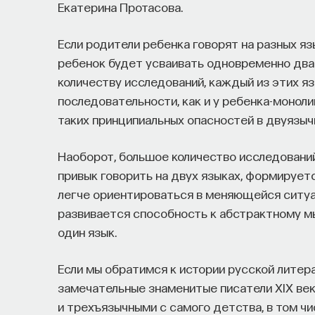
Екатерина Протасова.
о происходящем в мире?
Если родители ребенка говорят на разных яз
Как философия помогает понять мир, в кот
ребенок будет усваивать одновременно два 
представления об окружающей действительн
количеству исследований, каждый из этих яз
и другие вопросы можно найти, записавшис
последовательности, как и у ребенка-монолин
таких принципиальных опасностей в двуязычи
Слушатели курса убедятся в том, что филос
занимательных головоломок, но и набор инс
Наоборот, большое количество исследований 
современного человека.
привык говорить на двух языках, формирует
легче ориентироваться в меняющейся ситуац
Пройдя этот курс, вы:
развивается способность к абстрактному мы
один язык.
— Овладеете ключевыми для независимого м
воспринимать информацию и логично и аргу
Если мы обратимся к истории русской литера
замечательные знаменитые писатели XIX век
— Узнаете, как философия отвечает на осно
и трехъязычными с самого детства, в том чис
пространство и что такое время? Что значи