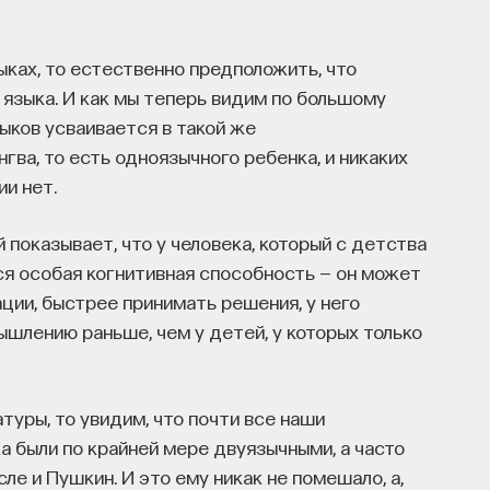
ыках, то естественно предположить, что
ором мы живем, расширять собственные
языка. И как мы теперь видим по большому
ости и познавать самого себя? Ответы на эти
ыков усваивается в такой же
ь
на курс «Философский поиск: начала»
.
гва, то есть одноязычного ребенка, и никаких
и нет.
офский поиск — это не только каскад
трументов, жизненно необходимых для
показывает, что у человека, который с детства
ся особая когнитивная способность — он может
ии, быстрее принимать решения, у него
шлению раньше, чем у детей, у которых только
ышления навыками: научитесь критически
ментированно доказывать свою точку зрения.
туры, то увидим, что почти все наши
а были по крайней мере двуязычными, а часто
вополагающие вопросы человечества: что такое
ле и Пушкин. И это ему никак не помешало, а,
т мыслить и что представляет собой наше