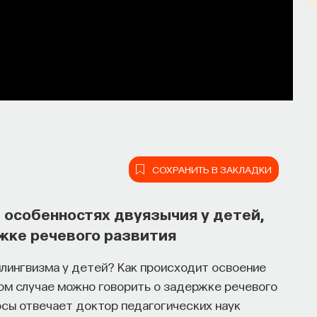
СОХРАНИТЬ В ЗАКЛАДКИ
 особенностях двуязычия у детей,
жке речевого развития
лингвизма у детей? Как происходит освоение
ом случае можно говорить о задержке речевого
росы отвечает доктор педагогических наук
ять собственное мнение