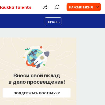
Naukka Talents
НАЖМИ МЕНЯ
начать
Внеси свой вклад
КУРС
в дело просвещения!
Философский поиск:
начала
ПОДДЕРЖАТЬ ПОСТНАУКУ
СОХРАНИТЬ КУРС