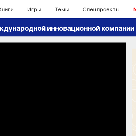
Книги
Игры
Темы
Спецпроекты
ждународной инновационной компании
БЫТИЯ
 поиск: начала
ь собственное мнение о происходящем
мире?
СОХРАНИТЬ В ЗАКЛАДКИ