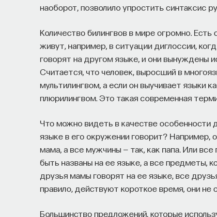
наоборот, позволило упростить синтаксис ру
сознание? Реальна ли реальность и откуда м
свобода?
Количество билингвов в мире огромно. Есть 
живут, например, в ситуации диглоссии, ког
— Переосмыслите границы доверия собстве
говорят на другом языке, и они вынуждены и
Считается, что человек, выросший в многоя
Автор курса:
Диана Гаспарян
— кандидат фил
мультилингвом, а если он выучивает языки к
и культурологии факультета гуманитарных н
плюрилингвом. Это такая современная терми
3/30/2022
Что можно видеть в качестве особенности д
языке в его окружении говорит? Например, о
мама, а все мужчины — так, как папа. Или в
НАД МАТЕРИАЛОМ РАБОТАЛИ
быть названы на ее языке, а все предметы, ко
друзья мамы говорят на ее языке, все друзья
ПостНаука
правило, действуют короткое время, они не
команда ПостНауки
Большинство предложений, которые использ