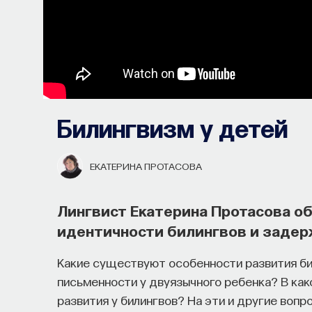
Билингвизм у детей
ЕКАТЕРИНА ПРОТАСОВА
Лингвист Екатерина Протасова об
идентичности билингвов и задер
Какие существуют особенности развития би
письменности у двуязычного ребенка? В как
развития у билингвов? На эти и другие воп
Как философия помогает составл