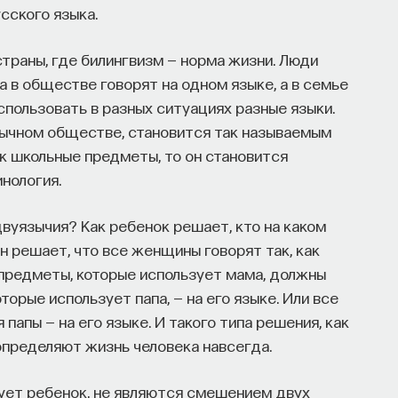
сского языка.
ы знаем то, что знаем? Существует ли в мире
страны, где билингвизм — норма жизни. Люди
да в обществе говорят на одном языке, а в семье
нному знанию.
спользовать в разных ситуациях разные языки.
зычном обществе, становится так называемым
ософских наук, профессор Школы философии
ак школьные предметы, то он становится
аук НИУ ВШЭ.
нология.
НАПИСАТЬ НАМ
вуязычия? Как ребенок решает, кто на каком
н решает, что все женщины говорят так, как
се предметы, которые использует мама, должны
торые использует папа, — на его языке. Или все
 папы — на его языке. И такого типа решения, как
 определяют жизнь человека навсегда.
ует ребенок, не являются смешением двух