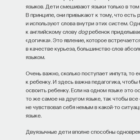
языков. Дети смешивают языки только в том
НАУКА
В принципе, они привыкают к тому, что есть
237 публикаций
и используют слова внутри этих систем. Одн
к английскому слову
dog
ребенок приделывает
НАУКА
ЖУРНАЛ
ФИЛОСОФСКИЙ ПОИСК: 
«догичка». Это явление, которое встречаетс
в качестве курьеза, большинство слов абсол
языком.
Очень важно, сколько поступает инпута, то 
к ребенку. И здесь важна педагогика, чтобы
освоить ребенку. Если на одном языке это о
то же самое на другом языке, так чтобы вс
не чувствовал себя немым в какой-то ситуа
языке.
Двуязычные дети вполне способны одноврем