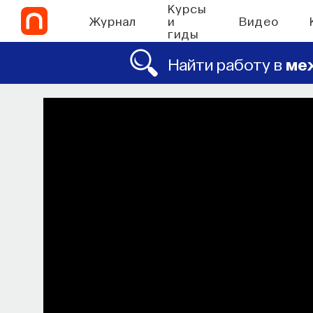
Курсы
Журнал
и
Видео
гиды
Найти работу в
ме
СО
Философский
Как философия помогает составлят
в 
ПОСТНАУКА