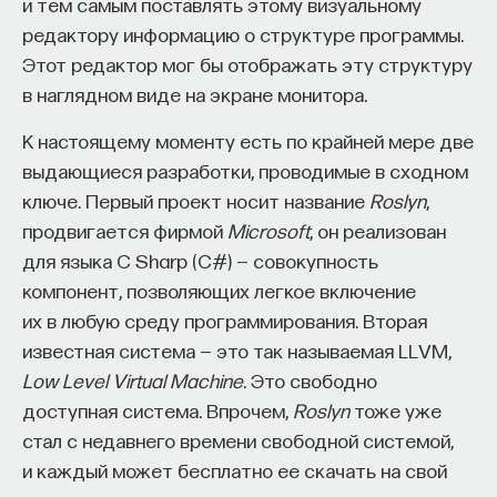
и тем самым поставлять этому визуальному
редактору информацию о структуре программы.
Если нам не очень подходит позиция
Этот редактор мог бы отображать эту структуру
техноцентристов, то можно обратиться к той
в наглядном виде на экране монитора.
логике, которую предлагает другой
исследователь медиа, а именно прекрасный
К настоящему моменту есть по крайней мере две
специалист Генри Дженкинс, который настаивает
выдающиеся разработки, проводимые в сходном
на том, что цифровая грамотность — это
ключе. Первый проект носит название
Roslyn
,
не обязательно и исключительно техническая
продвигается фирмой
Microsoft
, он реализован
подкованность. Он говорит о том, что цифровая
для языка C Sharp (C#) — совокупность
грамотность сочетает в себе, по сути, несколько
компонент, позволяющих легкое включение
типов грамотности. Первый тип — это, конечно же,
их в любую среду программирования. Вторая
то, что называют компьютерной грамотностью.
известная система — это так называемая LLVM,
Вы должны хотя бы на самом банальном уровне
Low Level Virtual Machine
. Это свободно
понимать, что такое компьютер и как
доступная система. Впрочем,
Roslyn
тоже уже
он устроен — условно говоря, как с ним
стал с недавнего времени свободной системой,
взаимодействовать, что такое человеко-
и каждый может бесплатно ее скачать на свой
машинное взаимодействие и так далее. Второе —