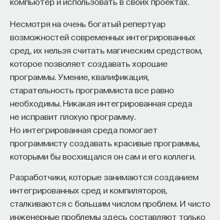
компьютер и использовать в своих проектах.
когда вы должны понимать, как устроена
Несмотря на очень богатый репертуар
информация, и это информационная грамотность.
возможностей современных интегрированных
Вы должны понимать, как она передается, как она
сред, их нельзя считать магическим средством,
транслируется, как ее проверять, как она
которое позволяет создавать хорошие
считывается, где она хранится, и это, конечно же,
программы. Умение, квалификация,
такой допуск в святая святых информационной
старательность программиста все равно
эпохи, в представления о том, как собирается,
необходимы. Никакая интегрированная среда
архивируется и используется информация
не исправит плохую программу.
о каждом пользователе в любой момент времени.
Но интегрированная среда помогает
Еще один элемент этой цифровой грамотности —
программисту создавать красивые программы,
это грамотность, связанная с пониманием, что
которыми бы восхищался он сам и его коллеги.
мы живем в ситуации сетей, в ситуации сетевого
сообщества. И это, с одной стороны, сетевое
Разработчики, которые занимаются созданием
сообщество, которое описывали еще социологи
интегрированных сред и компиляторов,
в доинформационную эпоху, с другой стороны,
сталкиваются с большим числом проблем. И чисто
это сигнал о том, что мы все живем в ситуации
инженерные проблемы здесь составляют только