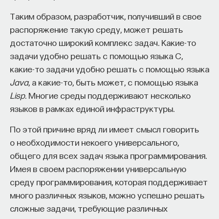
навыками. Первый тип — это
hardware skills
,
Таким образом, разработчик, получивший в свое
то есть навыки, связанные с пользованием
распоряжение такую среду, может решать
железом, как мы взаимодействуем
достаточно широкий комплекс задач. Какие-то
с компьютерами или, если совсем расширить это
задачи удобно решать с помощью языка C,
понятие, с любыми устройствами, с любыми
какие-то задачи удобно решать с помощью языка
девайсами, которые позволяют нам выходить
Java
, а какие-то, быть может, с помощью языка
в Сеть или создавать какие-нибудь цифровые
Lisp
. Многие среды поддерживают несколько
артефакты. Второе — это
software skills
— навыки
языков в рамках единой инфраструктуры.
взаимодействия уже не с самим железом,
а именно с программным обеспечением, которое
По этой причине вряд ли имеет смысл говорить
как раз и открывает возможности для работы
о необходимости некоего универсального,
с контентом. И тут надо осознавать, что
общего для всех задач языка программирования.
существует целое направление
Software Studies
,
Имея в своем распоряжении универсальную
развитием которого занимается в том числе Лев
среду программирования, которая поддерживает
Манович. Это люди, специально
много различных языков, можно успешно решать
разрабатывающие технологии понимания софта
сложные задачи, требующие различных
как того пространства сценариев, которое