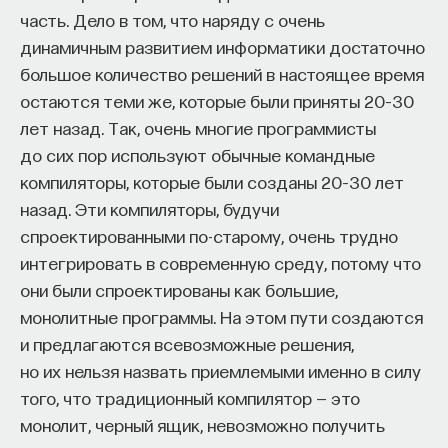
информационных сетей, в ситуации постоянного
часть. Дело в том, что наряду с очень
взаимодействия интеракций. Это нужно
динамичным развитием информатики достаточно
учитывать. Здесь таким большим подспорьем
большое количество решений в настоящее время
могут служить труды Яна ван Дейка, Барри
остаются теми же, которые были приняты 20–30
Веллмена или Мануэля Кастельса, которые с 1990-
лет назад. Так, очень многие программисты
х годов и по настоящий момент описывают
до сих пор используют обычные командные
специфику цифрового, именно сетевого
компиляторы, которые были созданы 20–30 лет
общества.
назад. Эти компиляторы, будучи
спроектированными по-старому, очень трудно
Наконец, четвертый тип грамотности, который
интегрировать в современную среду, потому что
тоже укладывается в понятие «цифровая
они были спроектированы как большие,
грамотность», — это грамотность, связанная
монолитные программы. На этом пути создаются
с нашей работой в социальных медиа. И тут
и предлагаются всевозможные решения,
Дженкинс настаивает на том, что мы довольно
но их нельзя назвать приемлемыми именно в силу
часто воспринимаем социальные медиа как
того, что традиционный компилятор — это
инструмент развлечения, как такую
монолит, черный ящик, невозможно получить
рекреационную зону. Но на самом деле,