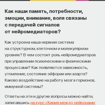
относится к медиа более или менее
оптимистично, а это вполне практически
Как наши память, потребности,
сложившаяся область с практическими
эмоции, внимание, воля связаны
результатами исследований, которая предлагает
с передачей сигналов
любым заинтересованным лицам инструкции
от нейромедиаторов?
по тому, как стать грамотным с цифровой точки
зрения. Например, есть такой прекрасный
Как устроена наша нервная система
исследователь, как Даг Белшоу, который
на структурном, клеточном и молекулярном
настаивает на том, что можно выделить восемь
уровнях? В чем состоит роль нейромедиаторов
ключевых принципов цифровой грамотности,
при управлении психическими и физическими
и он их довольно четко прописывает в своих
процессами? Как появляются зависимость,
исследованиях. Иными словами, тот, кто захочет
утомление, состояние эйфории или азарта?
стать грамотным с цифровой точки зрения,
Каково воздействие на работу мозга гормонов,
всегда найдет не только теоретические
иммунной системы?
размышления, которые склонят его в ту или иную
Ответы на эти и другие вопросы можно найти,
сторону, но и практические рекомендации,
записавшись
на курс «Химия между нейронами:
которые позволят ему приблизиться к идеалу