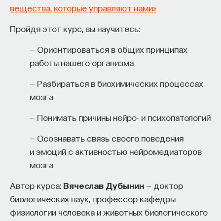
вещества, которые управляют нами»
этого гражданина цифрового сообщества.
Пройдя этот курс, вы научитесь:
1/9/2017
— Ориентироваться в общих принципах
НАПИСАТЬ НАМ
работы нашего организма
— Разбираться в биохимических процессах
мозга
НАД МАТЕРИАЛОМ РАБОТАЛИ
— Понимать причины нейро- и психопатологий
Оксана Мороз
— Осознавать связь своего поведения
кандидат культурологии, доцент департамента
и эмоций с активностью нейромедиаторов
медиа Высшей школы экономики
мозга
Автор курса:
Вячеслав Дубынин
— доктор
КУЛЬТУРА
биологических наук, профессор кафедры
776 публикаций
физиологии человека и животных биологического