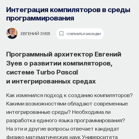
Интеграция компиляторов в среды
ОКСАНА МОРОЗ
СОХРАНИТЬ В ЗАКЛАДКИ
программирования
Культуролог Оксана Мороз о понятии
ЕВГЕНИЙ ЗУЕВ
СОХРАНИТЬ В ЗАКЛАДКИ
медиа, исследованиях цифровой
среды и типах информационной
Программный архитектор Евгений
и цифровой грамотности
Зуев о развитии компиляторов,
системе Turbo Pascal
Прежде чем начинать разговор о понятии
и интегрированных средах
«цифровая грамотность», то есть
Digital Literacy
,
наверное, необходимо вспомнить о более
Как изменился подход к созданию компиляторов?
знакомом понятии
Media Literacy
Какими возможностями обладают современные
(медиаграмотность). Это понятие вошло в оборот
интегрированные среды? Необходима ли
довольно давно, в 1930–1940-е годы. Его
разработка единого языка программирования?
обсуждали и журналисты, и медиаисследователи,
На эти и другие вопросы отвечает кандидат
и медиаменеджеры, и оно было связано
физико-математических наук Университета