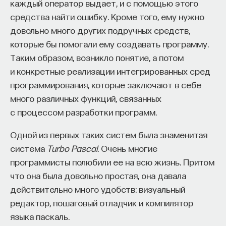
каждый оператор выдает, и с помощью этого
массового человека формируется исходя из тех
средства найти ошибку. Кроме того, ему нужно
форматов, которые он употребляет.
довольно много других подручных средств,
которые бы помогали ему создавать программу.
Поскольку большие классические гуманитарные
Таким образом, возникло понятие, а потом
науки довольно редко обращают внимание на то,
и конкретные реализации интегрированных сред
из чего состоит массовая культура, эти
программирования, которые заключают в себе
специалисты по культурным исследованиям
много различных функций, связанных
предложили посмотреть на это внимательнее как
с процессом разработки программ.
раз для того, чтобы понять, что такое
ответственное потребление и какие типы или
Одной из первых таких систем была знаменитая
форматы информации присваиваются людьми
система
Turbo Pascal
. Очень многие
для того, чтобы они оформили свое
программисты полюбили ее на всю жизнь. Притом
представление об окружающем мире, горизонт
что она была довольно простая, она давала
этих представлений и так далее. Мы сейчас
действительно много удобств: визуальный
должны осознавать, что с 1960–1970-х годов
редактор, пошаговый отладчик и компилятор
прошло довольно много времени, понятие
языка паскаль.
«медиа», по сути, уже распалось, и мы сейчас