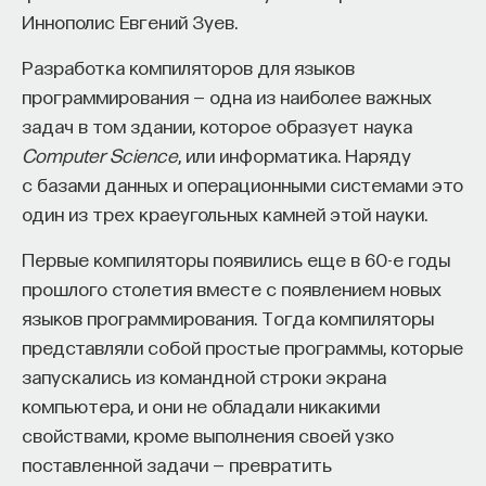
с пониманием того, что медиа может стать
Иннополис Евгений Зуев.
пространством пропаганды, пространством
Разработка компиляторов для языков
манипулятивных практик. И массовому человеку,
программирования — одна из наиболее важных
который в тот момент уже существовал,
задач в том здании, которое образует наука
разумеется, необходимо каким-то образом
Computer Science
транслировать представления о тех навыках
, или информатика. Наряду
с базами данных и операционными системами это
и умениях, которыми он должен обладать, чтобы
один из трех краеугольных камней этой науки.
с этой информацией каким-то образом
качественно коммуницировать, чтобы его
Первые компиляторы появились еще в 60-е годы
условно медиапотребление было действительно
прошлого столетия вместе с появлением новых
качественным, ответственным, что очень важно.
языков программирования. Тогда компиляторы
представляли собой простые программы, которые
На данный момент направление
запускались из командной строки экрана
медиаграмотности развивается довольно давно
компьютера, и они не обладали никакими
и сейчас в формате медиаобразования уже
свойствами, кроме выполнения своей узко
вошло в учебные планы и программы дисциплин
поставленной задачи — превратить
разного рода учебных заведений и программ