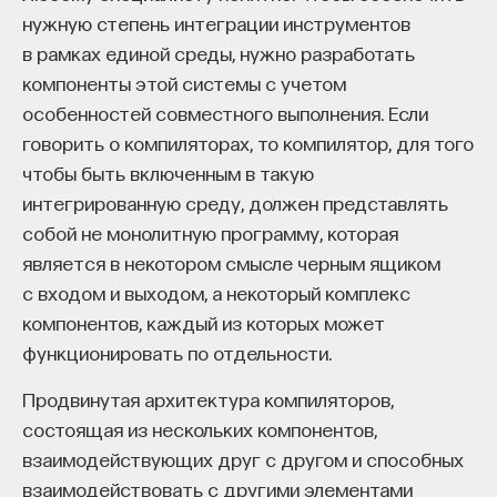
или вообще разбираться в этой проблематике.
нужную степень интеграции инструментов
Однако очевидно, что мы живем в ситуации,
в рамках единой среды, нужно разработать
когда цифры действительно обнимают нас всех,
компоненты этой системы с учетом
когда цифровая среда становится средой
особенностей совместного выполнения. Если
существования очень многих или по крайней
говорить о компиляторах, то компилятор, для того
мере таким пространством, где решаются очень
чтобы быть включенным в такую
многие вопросы — как жизненно важные,
интегрированную среду, должен представлять
повседневные, так и профессиональные. Поэтому
собой не монолитную программу, которая
мы вынуждены сказать, что сам этот феномен,
является в некотором смысле черным ящиком
обсуждавшийся довольно давно, а именно
с входом и выходом, а некоторый комплекс
цифровое неравенство, то есть неравенство
компонентов, каждый из которых может
в доступе к технологиям, не очень работает.
функционировать по отдельности.
С точки зрения статистики сейчас примерно 80%
населения Земли подключены к сетям, к онлайн-
Продвинутая архитектура компиляторов,
режимам существования, и это означает, что
состоящая из нескольких компонентов,
хотим мы того или нет, но с Мановичем
взаимодействующих друг с другом и способных
приходится согласиться: цифра действительно
взаимодействовать с другими элементами