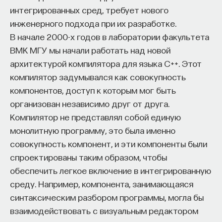
везде, с ней надо учиться работать. И это нам
интегрированных сред, требует нового
такой маячок, что нужно разбираться с цифровой
инженерного подхода при их разработке.
грамотностью как с некоторым приглашением
В начале 2000-х годов в лаборатории факультета
к нарушению представления о том, что такое
ВМК МГУ мы начали работать над новой
пользование вообще, и к наращиванию качества
архитектурой компилятора для языка C++. Этот
собственного взаимодействия с цифрой. Потому
компилятор задумывался как совокупность
что мы уже давно не просто пользователи,
компонентов, доступ к которым мог быть
а производители: мы постоянно пишем в блоги,
организован независимо друг от друга.
транслируя свою авторскую позицию вовне,
Компилятор не представлял собой единую
мы постоянно постим картиночки, показывая, как
монолитную программу, это была именно
мы видим мир своими глазами, существует
совокупность компонент, и эти компоненты были
конструктор сайтов, который позволяет
спроектированы таким образом, чтобы
практически каждому специалисту создать для
обеспечить легкое включение в интегрированную
самого себя рабочее пространство. И это все
среду. Например, компонента, занимающаяся
фактически доказывает: да, мы живем в цифре,
синтаксическим разбором программы, могла бы
работаем с цифрой, нам нужно понимать, что это
взаимодействовать с визуальным редактором
такое.