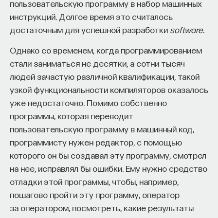
пользовательскую программу в набор машинных
подготовки. При этом надо сказать, что это
инструкций. Долгое время это считалось
понятие развивалось не только с точки зрения
достаточным для успешной разработки
педагогических практик, но и с точки зрения
software
.
исследовательских. В 1960-е годы в Британии
Однако со временем, когда программированием
возник Бирмингемский центр культурных (или, как
стали заниматься не десятки, а сотни тысяч
по-русски еще иногда называют, культуральных)
людей зачастую различной квалификации, такой
исследований. В 1960-х годах его руководителем
узкой функциональности компиляторов оказалось
стал известный интеллектуал Стюарт Холл,
уже недостаточно. Помимо собственно
и их логика с массовой культурой несколько
программы, которая переводит
отличалась от того, что предлагали до этого
пользовательскую программу в машинный код,
медиаисследователи или журналисты. Они
программисту нужен редактор, с помощью
говорили о том, что массовый человек постоянно
которого он бы создавал эту программу, смотрел
находится в окружении каких-то
на нее, исправлял бы ошибки. Ему нужно средство
информационных поводов или форматов,
отладки этой программы, чтобы, например,
в которые упакована информация. Это книги,
пошагово пройти эту программу, оператор
фильмы, комиксы, мультфильмы — все что угодно.
за оператором, посмотреть, какие результаты
И, собственно, габитус, идентичность этого