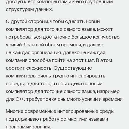
доступ к его компонентам и к его внутренним
поскольку мы там все связаны довольно
структурам данных.
небольшим количеством интеракций —
Facebook
в свое время посчитал, что в среднем
С другой стороны, чтобы сделать новый
пользователь с любым другим средним
компилятор для того же самого языка, может
пользователем связан примерно тремя лайками,
потребоваться достаточно большое количество
тремя кликами, — это означает, что мы можем
усилий, большой объем времени, и далеко
настраивать любые профессиональные
не каждая организация, далеко не каждая
коммуникации, решать любые проблемы,
компания способна пойти на этот шаг. В этом
находить любого человека посредством именно
состоит сложность. Существующие
социальных медиа. И в значительной степени это
компиляторы очень трудно интегрировать
становится пространством для связи любого
в среды, а для того, чтобы сделать новый
человека с любым другим. И этим тоже надо
компилятор для того же самого языка, например
уметь пользоваться.
для C++, требуется очень много усилий и времени.
Если суммировать позицию Дженкинса,
Многие современные интегрированные среды
то получается, что цифровой и грамотный
поддерживают работу со многими языками
человек должен обладать тремя типами
программирования.