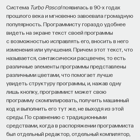
не можем сказать, что существуем в мире,
Система
Turbo Pascal
появилась в 90-х годах
в котором транслируются разные медиаформаты
прошлого века и мгновенно завоевала громадную
и существуют разные каналы передачи
популярность. Программисту гораздо удобнее
информации. С точки зрения известного
видеть на экране текст своей программы
теоретика, исследователя цифровой культуры
с возможностью исправлять его, вносить в него
и в прошлом в какой-то степени исследователя
изменения или улучшения. Причем этот текст, что
медиакультуры Льва Мановича, мы вообще
называется, синтаксически расцвечен, то есть
существуем в мире, где для медиа места
различные элементы программы представлены
не осталось. Мы существуем в мире, где
различными цветами, что помогает лучше
существует разного рода цифровой контент, где
увидеть структуру программы, и, нажав одну
есть разного рода данные, где по-прежнему
лишь кнопку, программист может свою
сохраняются какие-то знакомые форматы, где
программу скомпилировать, получить машинный
существует программное обеспечение или то,
код и выполнить его тут же, не выходя из этой
что он любит называть софтом, и этот софт
среды. По сравнению с традиционными
создает некоторые сценарии моделирования,
средствами, когда в распоряжении программиста
проектирования, редактирования, расшаривания
был отдельный редактор, отдельный компилятор,