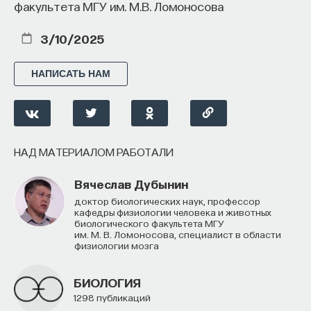
факультета МГУ им. М.В. Ломоносова
КУЛЬТУРА
ИНТЕРНЕТ
МАССОВАЯ КУЛЬТУРА
3/10/2025
КУЛЬТУРОЛОГИЯ
МЕДИА
МЕДИАИССЛЕДОВАНИЯ
ЦИФРА
НАПИСАТЬ НАМ
ЯЗЫК ПРОГРАММИРОВАНИЯ
АРХИТЕКТУРА ПРОГРАММНОГО ОБЕСПЕЧЕНИЯ
НАД МАТЕРИАЛОМ РАБОТАЛИ
ГУМАНИТАРНЫЕ НАУКИ
Вячеслав Дубынин
доктор биологических наук, профессор
кафедры физиологии человека и животных
биологического факультета МГУ
им. М. В. Ломоносова, специалист в области
физиологии мозга
БИОЛОГИЯ
1298 публикаций