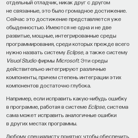
медиа. Но за всем этим стоит не что иное, как
отдельный отладчик, никак друг с другом
цифровой код. И именно понимание того, что
не связанные, это было громадное достижение.
за каждой репрезентацией, которую мы видим,
Сейчас это достижение представляется уже
за каждой медийной презентацией стоит
обыденностью. Имеются не одна и не две
цифровой код, с точки зрения Мановича, является
развитые, мощные, интегрированные среды
некоторым признаком цифровой грамотности
программирования, среди которых прежде всего
человека. И тут нужно учитывать, что все-таки
нужно назвать систему
Eclipse
, а также систему
Манович — это такой техноцентрист,
Visual Studio
фирмы
Microsoft
. Эти среды
и он считает, что каждый современный человек,
действительно интегрируют различные
который хочет не выживать, а жить, в цифровой
компоненты, причем степень интеграции этих
среде должен обладать минимальными навыками
компонентов достаточно глубока.
программирования или по крайней мере
Например, если исправить какую-нибудь ошибку
считывания кода.
в программе, работая в системе
Eclipse
, система
Мы с вами прекрасно понимаем, что далеко
сама может исправить аналогичные ошибки
не каждый человек в своей повседневной жизни
в других местах программы.
сталкивается с необходимостью что-то кодить
Любому специалисту понятно: чтобы обеспечить