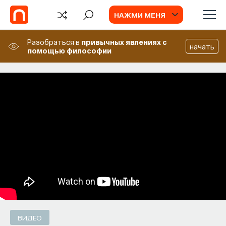
НАЖМИ МЕНЯ
Разобраться в
привычных явлениях
с
начать
помощью философии
ВИДЕО
Нормы цифровой грамотности
ВИДЕО