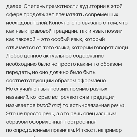
далее. Степень грамотности аудитории в этой
проекта имеют STEM-образование, при этом
32%
сфере продолжает впечатлять современных
заинтересованы в работе в инновационных
исследователей. Конечно, это связано с тем, что
компаниях, но не знают, с чего начать.
как язык правовой традиции, так и язык поэзии
Специалисты сталкиваются с тремя ключевыми
как таковой — это особый язык, который
барьерами:
отличается от того языка, которым говорят люди.
Недостаток информации о глобальных
Любое ценное актуальное содержание
индустриях и карьерных возможностях
необходимо было не просто каким-то образом
мешает поиску подходящих ваканси; ​
передать, но оно должно было быть
соответствующим образом оформлено.
Непрозрачные механизмы в инновационных
Не случайно язык поэзии, помимо разных
компаниях усложняют процесс
названий, которые встречаются в традиции,
трудоустройства​;
называется
bundit mal
, то есть «связанная речь».
Стереотипы не позволяют эффективно
Это не просто речь, а это речь специальным
конкурировать на международном рынке​.
образом оформленная, построенная
Что такое Naukka Talents
по определенным правилам. И текст, например