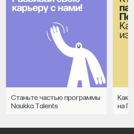
Станьте частью программы
Как запустить спецпроект
Naukka Talents
на П