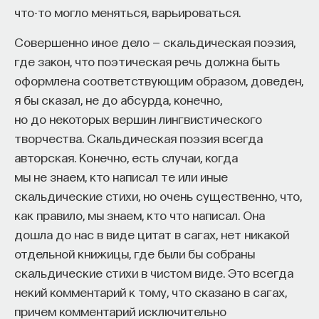
что-то могло меняться, варьироваться.
Совершенно иное дело — скальдическая поэзия,
где закон, что поэтическая речь должна быть
ПАРТНЁР ПРОЕКТА
оформлена соответствующим образом, доведен,
я бы сказал, не до абсурда, конечно,
но до некоторых вершин лингвистического
творчества. Скальдическая поэзия всегда
Что такое партнёрский материал?
авторская. Конечно, есть случаи, когда
мы не знаем, кто написал те или иные
скальдические стихи, но очень существенно, что,
как правило, мы знаем, кто что написал. Она
дошла до нас в виде цитат в сагах, нет никакой
отдельной книжицы, где были бы собраны
скальдические стихи в чистом виде. Это всегда
некий комментарий к тому, что сказано в сагах,
Внеси свой вклад в дело
причем комментарий исключительно
просвещения!