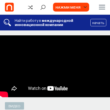
НАЖМИ МЕНЯ
Найти работу в
международной
начать
инновационной компании
БЛОГ
Запуск рекрутингового сервиса
Naukka Talents
Основатель ПостНауки Ивар Максутов
запускает сервис, который поможет найти
свою нишу в глобальных deep tech и биотех
компаниях
ПОСТНАУКА
СОХРАНИТЬ В ЗАКЛАДКИ
ВИДЕО