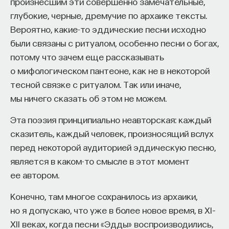
произнесшим эти совершенно замечательные,
глубокие, черные, дремучие по архаике тексты.
ПостНаука
Вероятно, какие-то эддические песни исходно
команда ПостНауки
были связаны с ритуалом, особенно песни о богах,
потому что зачем еще рассказывать
Сения Долгачева
о мифологическом пантеоне, как не в некоторой
редактор ПостНауки
тесной связке с ритуалом. Так или иначе,
мы ничего сказать об этом не можем.
Эта поэзия принципиально неавторская: каждый
ТЕХНОЛОГИИ
сказитель, каждый человек, произносящий вслух
644 публикации
перед некоторой аудиторией эддическую песню,
является в каком-то смысле в этот момент
ТЕХНОЛОГИИ
МАТЕМАТИКА
ОБРАЗОВАНИЕ
ее автором.
НАУКА
БИОТЕХНОЛОГИИ
Конечно, там многое сохранилось из архаики,
ПРОГРАММНАЯ ИНЖЕНЕРИЯ
ТОЧНЫЕ НАУКИ
но я допускаю, что уже в более новое время, в XI–
XII веках, когда песни «Эдды» воспроизводились,
СТРОИТЕЛИ БУДУЩЕГО