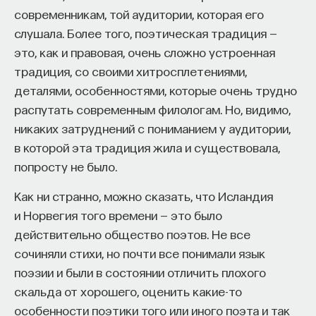
современникам, той аудитории, которая его
изменил медийное пространство на русском
слушала. Более того, поэтическая традиция —
языке. В 2021 году в Лондоне он основал компанию
это, как и правовая, очень сложно устроенная
Naukka
, помогающую учёным
традиция, со своими хитросплетениями,
и предпринимателям превращать их идеи
деталями, особенностями, которые очень трудно
в технологии и успешные стартапы. Теперь
распутать современным филологам. Но, видимо,
команда ПостНауки запускает новый сервис —
никаких затруднений с пониманием у аудитории,
Naukka Talents
, рекрутинговое агентство,
в которой эта традиция жила и существовала,
созданное для поддержки специалистов,
попросту не было.
желающих работать в глобальных инновационных
индустриях.
Как ни странно, можно сказать, что Исландия
и Норвегия того времени — это было
В ходе работы с научным сообществом Ивар
действительно общество поэтов. Не все
и его команда обнаружили, что инновационные
сочиняли стихи, но почти все понимали язык
индустрии испытывают кадровый голод,
поэзии и были в состоянии отличить плохого
особенно молодые deep tech и биотех компании.
скальда от хорошего, оценить какие-то
Исследование аудитории ПостНауки
особенности поэтики того или иного поэта и так
подтвердило масштаб: более
60%
слушателей