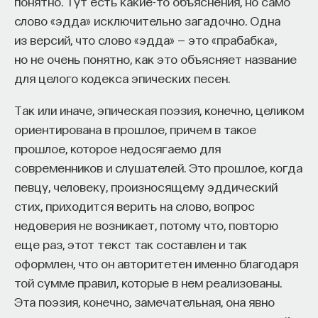
понятно. Тут есть какие-то объяснения, но само
работы в индустрии, но стремится развивать
слово «эдда» исключительно загадочно. Одна
необходимые навыки.
из версий, что слово «эдда» — это «прабабка»,
но не очень понятно, как это объясняет название
Для уже готовых специалистов достаточно
для целого кодекса эпических песен.
оставить информацию о себе: образование, опыт
работы, навыки, интересы и владение
Так или иначе, эпическая поэзия, конечно, целиком
иностранными языками. Команда
Naukka Talents
ориентирована в прошлое, причем в такое
будет искать, где эти навыки могут быть
прошлое, которое недосягаемо для
применены, и поможет найти международную
современников и слушателей. Это прошлое, когда
deep tech
или биотех компанию, где человек
певцу, человеку, произносящему эддический
сможет раскрыть свои таланты.​ Для тех, кто ещё
стих, приходится верить на слово, вопрос
набирается опыта, сервис предлагает вебинары
недоверия не возникает, потому что, повторю
и индивидуальные консультации, чтобы понять,
еще раз, этот текст так составлен и так
как развить необходимые навыки. Позднее будет
оформлен, что он авторитетен именно благодаря
запущена серия спецпроектов, рассказывающих
той сумме правил, которые в нем реализованы.
о разных индустриях и их устройстве.​
Эта поэзия, конечно, замечательная, она явно