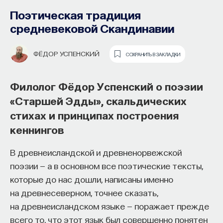
Поэтическая традиция
средневековой Скандинавии
ФЁДОР УСПЕНСКИЙ
СОХРАНИТЬ В ЗАКЛАДКИ
Филолог Фёдор Успенский о поэзии
«Старшей Эдды», скальдических
стихах и принципах построения
Основатель ПостНауки Ивар
кеннингов
Максутов запускает сервис, который
В древнеисландской и древненорвежской
поможет найти свою нишу
поэзии — а в основном все поэтические тексты,
в глобальных deep tech и биотех
которые до нас дошли, написаны именно
компаниях
на древнесеверном, точнее сказать,
на древнеисландском языке — поражает прежде
В 2012 году
Ивар Максутов
создал проект
всего то, что этот язык был совершенно понятен
ПостНаука, который дал голос учёным и навсегда