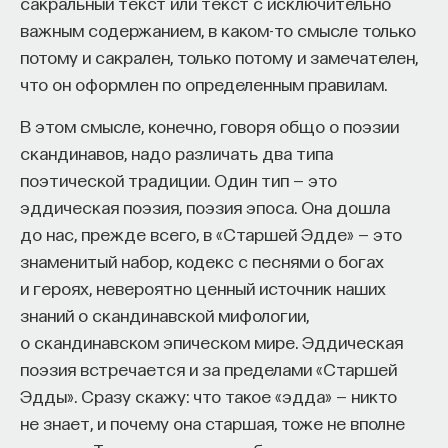
сакральный текст или текст с исключительно
Naukka Talents
— это не просто рекрутинговый
важным содержанием, в каком-то смысле только
сервис, а комплексная платформа поддержки
потому и сакрален, только потому и замечателен,
специалистов на пути к карьере в глобальных
что он оформлен по определенным правилам.
инновационных индустриях. Сервис помогает
В этом смысле, конечно, говоря общо о поэзии
преодолеть существующие барьеры через
скандинавов, надо различать два типа
обучение, карьерное сопровождение и прямые
поэтической традиции. Один тип — это
связи с компаниями, заинтересованными
эддическая поэзия, поэзия эпоса. Она дошла
в
кадрах.​
высококвалифицированных
до нас, прежде всего, в «Старшей Эдде» — это
Сервис создан для всех, кто хочет найти свой
знаменитый набор, кодекс с песнями о богах
путь в инновационных индустриях:
и героях, невероятно ценный источник наших
знаний о скандинавской мифологии,
Учёных, инженеров и исследователей
о скандинавском эпическом мире. Эддическая
с опытом работы в научной сфере;
поэзия встречается и за пределами «Старшей
Специалистов с STEM-образованием,
Эдды». Сразу скажу: что такое «эдда» — никто
желающих сменить сферу деятельности;
не знает, и почему она старшая, тоже не вполне
Тех, кто пока не имеет достаточного опыта