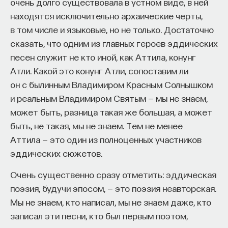
Если у вас есть STEM-образование или опыт
очень долго существовала в устном виде, в ней
в исследовательской сфере — это ваш шанс
находятся исключительно архаические черты,
выйти на глобальный уровень. Помогите вместе
в том числе и языковые, но не только. Достаточно
приблизить Четвёртую индустриальную
сказать, что одним из главных героев эддических
революцию и найти своё место в инновационном
песен служит не кто иной, как Аттила, конунг
будущем! ​
Атли. Какой это конунг Атли, сопоставим ли
он с былинным Владимиром Красным Солнышком
Заполните анкету и загрузите своё резюме,
и реальным Владимиром Святым — мы не знаем,
чтобы стать участником программы
:
может быть, разница такая же большая, а может
https://postnauka.org/link/tal1125_blog1
быть, не такая, мы не знаем. Тем не менее
Аттила — это один из полноценных участников
11/24/2025
эддических сюжетов.
НАПИСАТЬ НАМ
Очень существенно сразу отметить: эддическая
поэзия, будучи эпосом, — это поэзия неавторская.
Мы не знаем, кто написал, мы не знаем даже, кто
записал эти песни, кто был первым поэтом,
НАД МАТЕРИАЛОМ РАБОТАЛИ