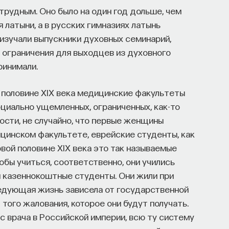
рудным. Оно было на один год дольше, чем
 латыни, а в русских гимназиях латынь
е изучали выпускники духовных семинарий,
 ограничения для выходцев из духовного
ринимали.
й половине XIX века медицинские факультеты
циально ущемленных, ограниченных, как-то
ости, не случайно, что первые женщины
цинском факультете, еврейские студенты, как
рвой половине XIX века это так называемые
тобы учиться, соответственно, они учились
ся казеннокоштные студенты. Они жили при
ледующая жизнь зависела от государственной
 того жалования, которое они будут получать.
с врача в Российской империи, всю ту систему