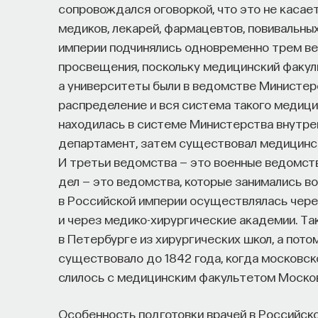
сопровождался оговоркой, что это не касает
медиков, лекарей, фармацевтов, повивальных
империи подчинялись одновременно трем в
просвещения, поскольку медицинский факуль
а университеты были в ведомстве Министе
распределение и вся система такого медиц
находилась в системе Министерства внутре
департамент, затем существовал медицинск
И третьи ведомства — это военные ведомств
дел — это ведомства, которые занимались в
в Российской империи осуществлялась чер
и через медико-хирургические академии. Так
в Петербурге из хирургических школ, а пото
существовало до 1842 года, когда московс
слилось с медицинским факультетом Москов
Особенность подготовки врачей в Российской