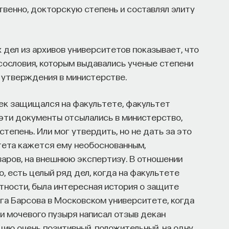
твенно, докторскую степень и составлял элиту
дел из архивов университетов показывает, что
сословия, которым выдавались ученые степени
х утверждения в министерстве.
век защищался на факультете, факультет
 эти документы отсылались в министерство,
 степень. Или мог утвердить, но не дать за это
льтета кажется ему необоснованным,
варов, на внешнюю экспертизу. В отношении
о, есть целый ряд дел, когда на факультете
тности, была интересная история о защите
рга Барсова в Московском университете, когда
и мочевого пузыря написал отзыв декан
ию очень позитивный, положительный, на одну