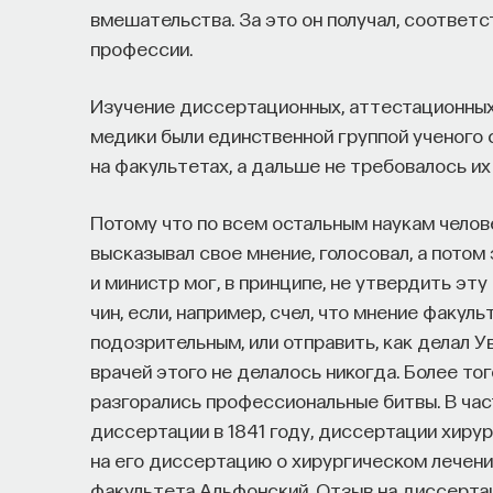
вмешательства. За это он получал, соответс
профессии.
Изучение диссертационных, аттестационных 
медики были единственной группой ученого 
на факультетах, а дальше не требовалось и
Потому что по всем остальным наукам чело
высказывал свое мнение, голосовал, а потом
и министр мог, в принципе, не утвердить эту
чин, если, например, счел, что мнение факу
подозрительным, или отправить, как делал У
врачей этого не делалось никогда. Более тог
разгорались профессиональные битвы. В час
диссертации в 1841 году, диссертации хиру
на его диссертацию о хирургическом лечени
факультета Альфонский. Отзыв на диссертац