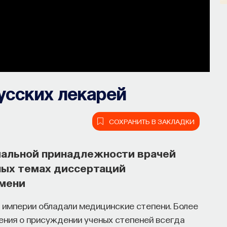
усских лекарей
СОХРАНИТЬ В ЗАКЛАДКИ
иальной принадлежности врачей
рных темах диссертаций
емени
империи обладали медицинские степени. Более
жения о присуждении ученых степеней всегда