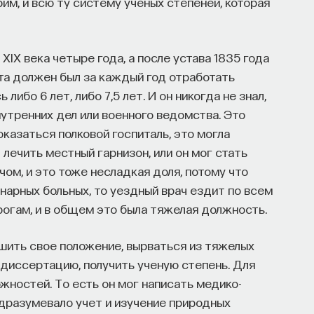
рим, и всю ту систему ученых степеней, которая
 XIX века четыре года, а после устава 1835 года
та должен был за каждый год отработать
либо 6 лет, либо 7,5 лет. И он никогда не знал,
утренних дел или военного ведомства. Это
оказаться полковой госпиталь, это могла
 лечить местный гарнизон, или он мог стать
ом, и это тоже несладкая доля, потому что
онарных больных, то уездный врач ездит по всем
огам, и в общем это была тяжелая должность.
чшить свое положение, вырваться из тяжелых
 диссертацию, получить ученую степень. Для
жностей. То есть он мог написать медико-
дразумевало учет и изучение природных