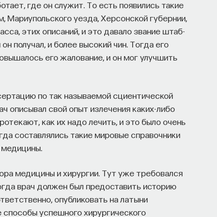
отает, где он служит. То есть появились такие
, Мариупольского уезда, Херсонской губернии,
асса, этих описаний, и это давало звание штаб-
он получал, и более высокий чин. Тогда его
вышалось его жалование, и он мог улучшить
сертацию по так называемой сциентической
рач описывал свой опыт излечения каких-либо
протекают, как их надо лечить, и это было очень
гда составлялись такие мировые справочники
 медицины.
ора медицины и хирургии. Тут уже требовался
огда врач должен был предоставить историю
тветственно, опубликовать на латыни
е способы успешного хирургического