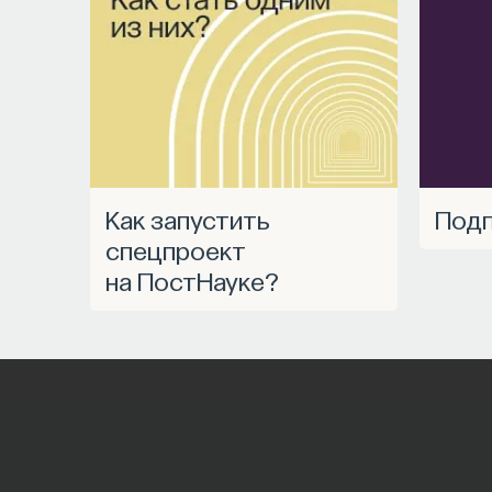
Как запустить
Под
спецпроект
на ПостНауке?