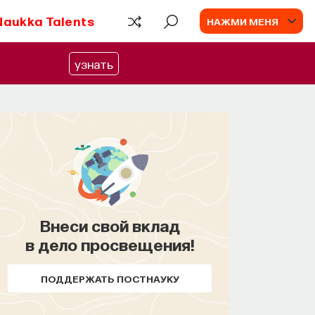
Naukka Talents
НАЖМИ МЕНЯ
узнать
Внеси свой вклад
КУРС
в дело просвещения!
Наука сна: как управлять
своим сном
ПОДДЕРЖАТЬ ПОСТНАУКУ
СОХРАНИТЬ КУРС