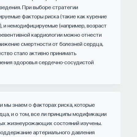
ведения. При выборе стратегии
кую терапию и другие подходы при нарушениях
руемые факторы риска (такие как курение
), и немодифицируемые (например, возраст
превентивной кардиологии можно отнести
нолог, доцент кафедры нервных
снижение смертности от болезней сердца,
 И. М. Сеченова, заведующий отделением
ство стало активно принимать
больницы № 3.
нения здоровья сердечно-сосудистой
НАПИСАТЬ НАМ
и мы знаем о факторах риска, которые
дца, и о том, все ли принципы модификации
рвого МГМУ им. И. М. Сеченова
рых жизнеурожающих состояний изучены.
 поддержание артериального давления