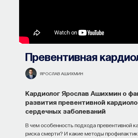
Превентивная кардио
ЯРОСЛАВ АШИХМИН
Кардиолог Ярослав Ашихмин о фак
развития превентивной кардиоло
сердечных заболеваний
В чем особенность подхода превентивной к
риска смерти? И какие методы профилактик
Почти треть жизни мы тратим на с