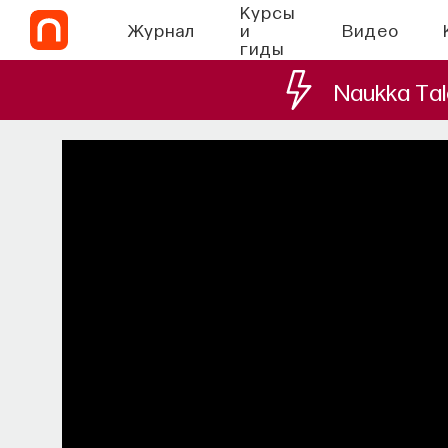
Курсы
Журнал
и
Видео
гиды
Naukka Tal
СО
Наука сна: как у
Почти треть жизни мы тратим на со
при
МИХАИЛ ПОЛУЭКТОВ