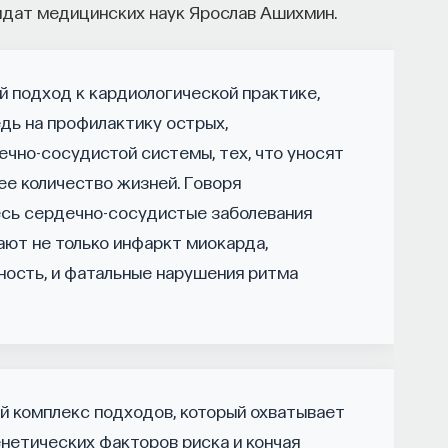
дат медицинских наук Ярослав Ашихмин.
роцесс в организме? Какую роль играет
й подход к кардиологической практике,
сходит с нами, пока мы спим: какие циклы
дь на профилактику острых,
ы? Что нужно сделать, чтобы за ночь наши
дохнувшими.
но-сосудистой системы, тех, что уносят
ее количество жизней. Говоря
ти, записавшись
на курс «Наука сна: как
есь сердечно-сосудистые заболевания
ают не только инфаркт миокарда,
чность, и фатальные нарушения ритма
ми во сне
й комплекс подходов, который охватывает
 улучшить свой сон
енетических факторов риска и кончая