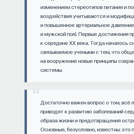
изменением стереотипов питания и по
— Использовать когнитивно-поведенчес
воздействия учитываются и модифици
сна
и повышенное артериальное давление
и мужской пол). Первые достижения 
Автор курса:
Михаил Полуэктов
— врач-сом
к середине XX века. Тогда началось 
болезней и нейрохирургии Первого МГМУ им.
связываемое учеными с тем, что обще
медицины сна университетской клинической 
на вооружение новые принципы сохра
системы.
3/10/2025
НАД МАТЕРИАЛОМ РАБОТАЛИ
Достаточно важен вопрос о том, всё л
Михаил Полуэктов
приводят к развитию заболеваний сер
кандидат медицинских наук, доцент Пе
образа жизни и предотвращения ост
Основные, безусловно, известны: это