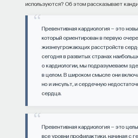
используются? Об этом рассказывает канди
его приручить?
Как устроен самый важный и таинственный п
Превентивная кардиология — это новы
состояние сна для жизни человека? Что прои
который ориентирован в первую очере
мы проходим, какие механизмы задействован
ресурсы восполнялись и мы просыпались от
жизнеугрожающих расстройств сердеч
сегодня в развитых странах наибольш
Ответы на эти и другие вопросы можно най
о кардиологии, мы подразумеваем зд
управлять своим сном»
.
в целом. В широком смысле они включ
но и инсульт, и сердечную недостато
Пройдя этот курс, вы научитесь:
сердца.
— Лучше понимать, что происходит с на
— Заботиться о качестве своего сна
Превентивная кардиология — это целы
— Определять, какими способами можно
все уровни профилактики, начиная с г