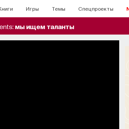
Книги
Игры
Темы
Спецпроекты
ents:
мы ищем таланты
БЫТИЯ
правлять своим сном
н, но как он работает и можно ли его
ручить?
СОХРАНИТЬ В ЗАКЛАДКИ