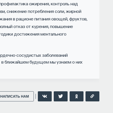
, профилактика ожирения, контроль над
ви, снижение потребления соли, жирной
жания в рационе питания овощей, фруктов,
полный отказ от курения, повышение
ССОННИЦА
ЕСТЕСТВЕННЫЕ НАУКИ
ЖУРНАЛ
етодики достижения ментального
ердечно-сосудистых заболеваний
И в ближайшем будущем мы узнаем о них
НАПИСАТЬ НАМ