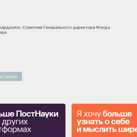
ера
Е НАУКИ