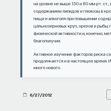
на уровне не выше 130 и 80 мм рт. ст.
МЕДИЦИНА
содержанием липидов и глюкозы в кро
651 публикация
пищи и алкоголя при повышении содер
МЕДИЦИНА
цельнозерновых круп, орехов и рыбы; 
СОН
СОМНОЛОГИЯ
БЕ
физической активности и, конечно, м
НАУКА СНА
благополучия.
Активное изучение факторов риска с
продолжается и в настоящее время. 
много нового.
6/27/2012