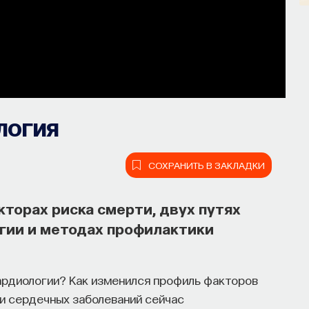
логия
СОХРАНИТЬ В ЗАКЛАДКИ
торах риска смерти, двух путях
гии и методах профилактики
ардиологии? Как изменился профиль факторов
и сердечных заболеваний сейчас
он, но как он работает и можно ли