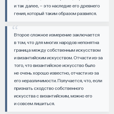
такое пространство и что такое время? Что
и так далее, — это наследие его древнего
значит мыслить и что представляет собой наше
гения, который таким образом развился.
сознание? Реальна ли реальность и откуда
мы знаем то, что знаем? Существует ли в мире
свобода?
Второе сложное измерение заключается
— Переосмыслите границы доверия
в том, что для многих народов непонятна
собственному знанию.
граница между собственным искусством
и византийским искусством. Отчасти из-за
Автор курса:
Диана Гаспарян
— кандидат
того, что византийское искусство было
философских наук, профессор Школы философии
не очень хорошо известно, отчасти из-за
и культурологии факультета гуманитарных наук
НИУ ВШЭ.
его неразличимости. Получается, что, если
признать сходство собственного
3/30/2022
искусства с византийским, можно его
и совсем лишиться.
НАПИСАТЬ НАМ