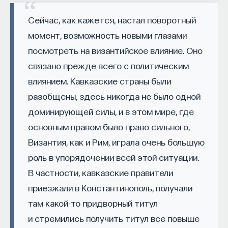
Сейчас, как кажется, настал поворотный
момент, возможность новыми глазами
НАД МАТЕРИАЛОМ РАБОТАЛИ
посмотреть на византийское влияние. Оно
ПостНаука
связано прежде всего с политическим
команда ПостНауки
влиянием. Кавказские страны были
разобщены, здесь никогда не было одной
доминирующей силы, и в этом мире, где
НАУКА
основным правом было право сильного,
237 публикаций
Византия, как и Рим, играла очень большую
роль в упорядочении всей этой ситуации.
НАУКА
ЖУРНАЛ
В частности, кавказские правители
ФИЛОСОФСКИЙ ПОИСК: НАЧАЛА
приезжали в Константинополь, получали
там какой-то придворный титул
и стремились получить титул все повыше