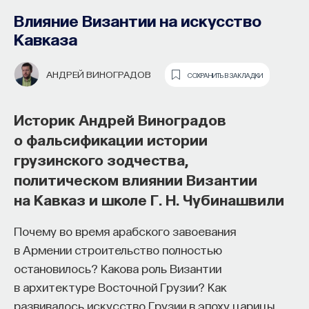
Влияние Византии на искусство
Кавказа
АНДРЕЙ ВИНОГРАДОВ
СОХРАНИТЬ В ЗАКЛАДКИ
Историк Андрей Виноградов
о фальсификации истории
Как философия помогает составлять
грузинского зодчества,
собственное мнение
политическом влиянии Византии
о происходящем в мире?
на Кавказ и школе Г. Н. Чубинашвили
Как философия помогает понять мир, в котором
Почему во время арабского завоевания
мы живем, расширять собственные
в Армении строительство полностью
представления об окружающей
остановилось? Какова роль Византии
действительности и познавать самого себя?
в архитектуре Восточной Грузии? Как
Ответы на эти и другие вопросы можно найти,
развивалось искусство Грузии в эпоху царицы
записавшись
на курс «Философский поиск: