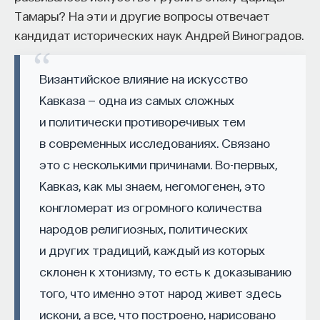
Тамары? На эти и другие вопросы отвечает
начала»
.
кандидат исторических наук Андрей Виноградов.
Слушатели курса убедятся в том, что
философский поиск — это не только каскад
Византийское влияние на искусство
занимательных головоломок, но и набор
Кавказа — одна из самых сложных
инструментов, жизненно необходимых для
и политически противоречивых тем
современного человека.
в современных исследованиях. Связано
Пройдя этот курс, вы:
это с несколькими причинами. Во-первых,
— Овладеете ключевыми для независимого
Кавказ, как мы знаем, негомогенен, это
мышления навыками: научитесь критически
конгломерат из огромного количества
воспринимать информацию и логично
народов религиозных, политических
и аргументированно доказывать свою точку
и других традиций, каждый из которых
зрения.
склонен к хтонизму, то есть к доказыванию
— Узнаете, как философия отвечает
того, что именно этот народ живет здесь
на основополагающие вопросы человечества: что
искони, а все, что построено, нарисовано