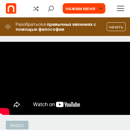
НАЖМИ МЕНЯ
Разобраться в
привычных явлениях
с
начать
помощью философии
СОБЫТИЯ
Философский поиск: начала
Как философия помогает составлять
собственное мнение о происходящем
в мире?
ПОСТНАУКА
СОХРАНИТЬ В ЗАКЛАДКИ
ВИДЕО