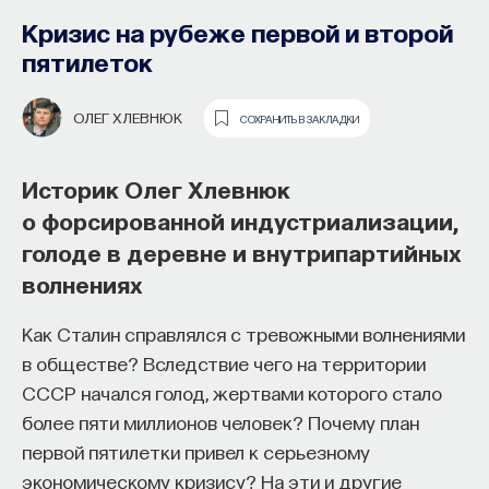
Кризис на рубеже первой и второй
пятилеток
ОЛЕГ ХЛЕВНЮК
СОХРАНИТЬ В ЗАКЛАДКИ
Историк Олег Хлевнюк
о форсированной индустриализации,
Как философия помогает составлять
голоде в деревне и внутрипартийных
собственное мнение
волнениях
о происходящем в мире?
Как Сталин справлялся с тревожными волнениями
Как философия помогает понять мир, в котором
в обществе? Вследствие чего на территории
мы живем, расширять собственные
СССР начался голод, жертвами которого стало
представления об окружающей
более пяти миллионов человек? Почему план
действительности и познавать самого себя?
первой пятилетки привел к серьезному
Ответы на эти и другие вопросы можно найти,
экономическому кризису? На эти и другие
записавшись
на курс «Философский поиск: