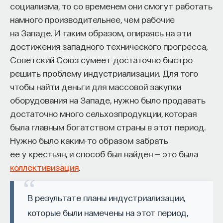
социализма, то со временем они смогут работать
намного производительнее, чем рабочие
на Западе. И таким образом, опираясь на эти
НАД МАТЕРИАЛОМ РАБОТАЛИ
достижения западного технического прогресса,
Советский Союз сумеет достаточно быстро
ПостНаука
решить проблему индустриализации. Для того
команда ПостНауки
чтобы найти деньги для массовой закупки
оборудования на Западе, нужно было продавать
достаточно много сельхозпродукции, которая
НАУКА
237 публикаций
была главным богатством страны в этот период.
Нужно было каким-то образом забрать
ее у крестьян, и способ был найден — это была
НАУКА
ЖУРНАЛ
коллективизация
.
ФИЛОСОФСКИЙ ПОИСК: НАЧАЛА
В результате планы индустриализации,
которые были намечены на этот период,