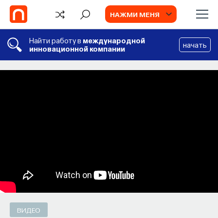
НАЖМИ МЕНЯ
Найти работу в
международной
начать
инновационной компании
СОБЫТИЯ
Философский поиск: начала
Как философия помогает составлять
собственное мнение о происходящем
в мире?
ПОСТНАУКА
СОХРАНИТЬ В ЗАКЛАДКИ
ВИДЕО