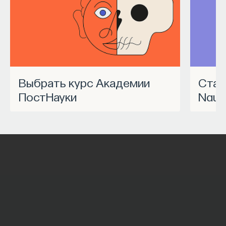
Выбрать курс Академии
Станьте частью программы
ПостНауки
Nauk