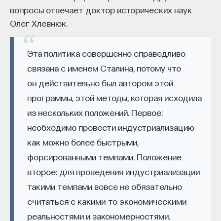
вопросы отвечает доктор исторических наук
начала»
.
Олег Хлевнюк.
Слушатели курса убедятся в том, что
философский поиск — это не только каскад
Эта политика совершенно справедливо
занимательных головоломок, но и набор
связана с именем Сталина, потому что
инструментов, жизненно необходимых для
он действительно был автором этой
современного человека.
программы, этой методы, которая исходила
Пройдя этот курс, вы:
из нескольких положений. Первое:
— Овладеете ключевыми для независимого
необходимо провести индустриализацию
мышления навыками: научитесь критически
как можно более быстрыми,
воспринимать информацию и логично
форсированными темпами. Положение
и аргументированно доказывать свою точку
второе: для проведения индустриализации
зрения.
такими темпами вовсе не обязательно
— Узнаете, как философия отвечает
считаться с какими-то экономическими
на основополагающие вопросы человечества: что
реальностями и закономерностями.