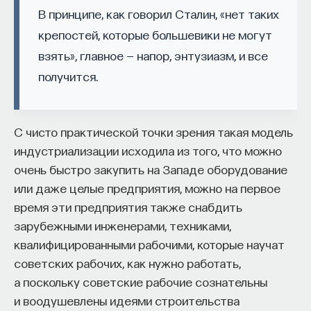
такое пространство и что такое время? Что
В принципе, как говорил Сталин, «нет таких
значит мыслить и что представляет собой наше
крепостей, которые большевики не могут
сознание? Реальна ли реальность и откуда
взять», главное — напор, энтузиазм, и все
мы знаем то, что знаем? Существует ли в мире
получится.
свобода?
— Переосмыслите границы доверия
С чисто практической точки зрения такая модель
собственному знанию.
индустриализации исходила из того, что можно
Автор курса:
Диана Гаспарян
— кандидат
очень быстро закупить на Западе оборудование
философских наук, профессор Школы философии
или даже целые предприятия, можно на первое
и культурологии факультета гуманитарных наук
время эти предприятия также снабдить
НИУ ВШЭ.
зарубежными инженерами, техниками,
квалифицированными рабочими, которые научат
3/30/2022
советских рабочих, как нужно работать,
а поскольку советские рабочие сознательны
НАПИСАТЬ НАМ
и воодушевлены идеями строительства