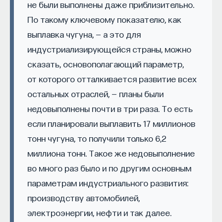
не были выполнены даже приблизительно.
По такому ключевому показателю, как
выплавка чугуна, — а это для
индустриализирующейся страны, можно
сказать, основополагающий параметр,
от которого отталкивается развитие всех
КУРС
остальных отраслей, — планы были
Философский поиск: начала
недовыполнены почти в три раза. То есть
если планировали выплавить 17 миллионов
СОХРАНИТЬ КУРС
тонн чугуна, то получили только 6,2
миллиона тонн. Такое же недовыполнение
во много раз было и по другим основным
параметрам индустриального развития:
производству автомобилей,
электроэнергии, нефти и так далее.