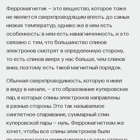
Ферромагнетик — это вещество, которое тоже
ИСКУССТВЕННЫЙ ИНТЕЛЛЕКТ
УНИВЕРСИТЕТ
не является сверхпроводящим вплоть до самых
низких температур, однако же в нем есть
АКАДЕМИЧЕСКАЯ СРЕДА
ОБУЧЕНИЕ
особенность: в нем есть намагниченность, и это
НЕЙРОСЕТЕВЫЕ АРХИТЕКТУРЫ
связано с тем, что большинство спинов
электронов смотрят в определенную сторону,
СТРОИТЕЛИ БУДУЩЕГО
то есть спинов вверх у нас больше, чем спинов
вниз, поэтому есть такой магнитный порядок.
Обычная сверхпроводимость, которую я имел
ПАРТНЁР ПРОЕКТА
в виду в начале, — это образование куперовских
пар, в которых спины электронов направлены
в разные стороны. Это так называемое
синглетное спаривание, суммарный спин
Что такое партнёрский материал?
куперовской пары — нуль. Ферромагнетизм же
хочет, чтобы все спины электронов были
по возможности ориентированы в одну сторону,