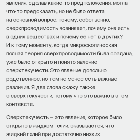
явления, сделав какие-то предположения, могла
вы занимаетесь биоинформатикой, молекулярной
биологией, ИИ или другими наукоемкими
что-то предсказать, но не было ответа
дисциплинами, проект поможет вам найти место
на основной вопрос: почему, собственно,
в командах, меняющих индустрию.
сверхпроводимость возникает, почему она есть
Как стать участником:
в одних веществах и почему ее нет в других?
Заполнить анкету кандидата
И к тому моменту, когда микроскопическая
Посмотреть текущие вакансии
полная теория сверхпроводимости была создана,
уже было открыто и понято явление
Образование работает дольше,
сверхтекучести. Это явление довольно
чем кажется
родственное, но тем не менее есть важные
различия. Я два слова скажу также
«Тема кажется простой: мы определяем цели,
о сверхтекучести, потому что это важно в этом
движемся к ним — и дальше все должно
контексте.
работать. Но в реальности с целеполаганием все
Сверхтекучесть — это явление, которое было
намного сложнее. Проблема не только
открыто в жидком гелии: оказывается, что
во временном разрыве, когда результат должен
жидкий гелий при достаточно низких
проявиться через несколько лет. Ключевой