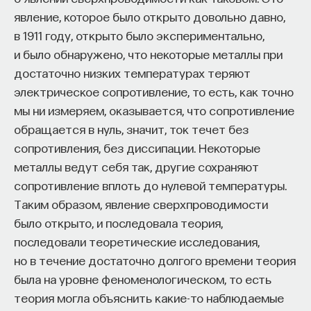
собственное будущее, почему результаты
явление, которое было открыто довольно давно,
образования раскрываются на длинной дистанции,
в 1911 году, открыто было экспериментально,
и что на самом деле должен уметь студент,
и было обнаружено, что некоторые металлы при
выходящий в сложный и быстро меняющийся мир.
достаточно низких температурах теряют
электрическое сопротивление, то есть, как точно
А еще — почему ИИ не стоит просто запрещать,
мы ни измеряем, оказывается, что сопротивление
как использовать его для диалога, и зачем
обращается в нуль, значит, ток течет без
университету учить не только знаниям, но и самой
сопротивления, без диссипации. Некоторые
практике мышления и коммуникации.
металлы ведут себя так, другие сохраняют
сопротивление вплоть до нулевой температуры.
Таким образом, явление сверхпроводимости
Основатель ПостНауки Ивар Максутов запускает
было открыто, и последовала теория,
проект Naukka Talents.
последовали теоретические исследования,
Это глобальная экосистема для поиска и найма
но в течение достаточно долгого времени теория
STEM-специалистов (Science, Technology,
была на уровне феноменологическом, то есть
Engineering, Mathematics) в самые амбициозные
теория могла объяснить какие-то наблюдаемые
Deep-Tech и Biotech проекты по всему миру. Если