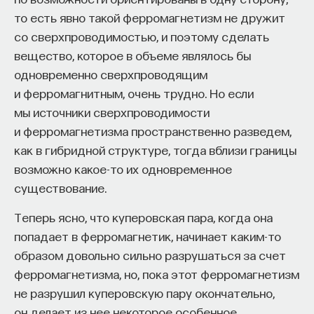
то есть явно такой ферромагнетизм не дружит
со сверхпроводимостью, и поэтому сделать
вещество, которое в объеме являлось бы
одновременно сверхпроводящим
и ферромагнитным, очень трудно. Но если
Внеси свой вклад в дело
мы источники сверхпроводимости
просвещения!
и ферромагнетизма пространственно разведем,
как в гибридной структуре, тогда вблизи границы
ПОДДЕРЖАТЬ ПОСТНАУКУ
возможно какое-то их одновременное
существование.
Теперь ясно, что куперовская пара, когда она
попадает в ферромагнетик, начинает каким-то
образом довольно сильно разрушаться за счет
ферромагнетизма, но, пока этот ферромагнетизм
не разрушил куперовскую пару окончательно,
он делает из нее некоторое особенное