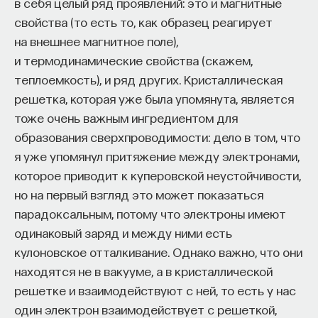
редкая возможность — мыслить на длинной
в себя целый ряд проявлений: это и магнитные
дистанции и реально влиять на будущее: на то,
свойства (то есть то, как образец реагирует
как будет мыслить элита, как будет устроена
на внешнее магнитное поле),
экономика и как в целом будет разворачиваться
и термодинамические свойства (скажем,
общество».
теплоемкость), и ряд других. Кристаллическая
решетка, которая уже была упомянута, является
Знание нельзя просто передать
тоже очень важным ингредиентом для
образования сверхпроводимости: дело в том, что
«Сама проблема гораздо старше, чем может
я уже упомянул притяжение между электронами,
показаться. Если преподаватель выдает задание,
которое приводит к куперовской неустойчивости,
студент перепоручает его нейросети, а потом
но на первый взгляд это может показаться
просто приносит готовый текст, это лишь делает
парадоксальным, потому что электроны имеют
старую проблему совсем уж неустранимой.
одинаковый заряд и между ними есть
Но и привычная университетская схема, в которой
кулоновское отталкивание. Однако важно, что они
преподаватель что-то рассказал, студент что-то
находятся не в вакууме, а в кристаллической
записал, а затем попытался пересказать это
решетке и взаимодействуют с ней, то есть у нас
наизусть, тоже почти не оставляет места для
один электрон взаимодействует с решеткой,