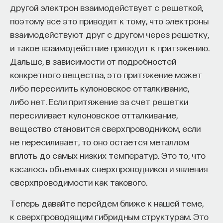
мысли. Знание не передается в готовом виде —
другой электрон взаимодействует с решеткой,
оно формируется. Нам долго казалось, что
поэтому все это приводит к тому, что электроны
преподаватель может просто хорошо и логично
взаимодействуют друг с другом через решетку,
изложить материал, а студент — зафиксировать
и такое взаимодействие приводит к притяжению.
его и затем воспроизвести. Но самый важный
Дальше, в зависимости от подробностей
момент происходит потом, когда человек
конкретного вещества, это притяжение может
остается один на один с этим материалом
либо пересилить кулоновское отталкивание,
и пытается что-то с ним сделать. И получается,
либо нет. Если притяжение за счет решетки
что настоящее образование происходит
пересиливает кулоновское отталкивание,
не в аудитории, а за ее пределами».
вещество становится сверхпроводником, если
не пересиливает, то оно остается металлом
ИИ полезен не как костыль, а как
вплоть до самых низких температур. Это то, что
сложный собеседник
касалось объемных сверхпроводников и явления
сверхпроводимости как такового.
«Мы не наказываем студентов за использование
ИИ, потому что сам факт его использования еще
Теперь давайте перейдем ближе к нашей теме,
ничего не объясняет. Важно не то, что студент
к сверхпроводящим гибридным структурам. Это