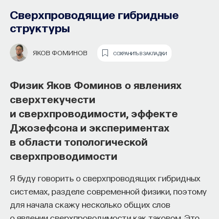
образования и рынок труда —
Сверхпроводящие гибридные
«Мыслить как учёный» #57
структуры
ИВАР МАКСУТОВ
СОХРАНИТЬ В ЗАКЛАДКИ
ЯКОВ ФОМИНОВ
СОХРАНИТЬ В ЗАКЛАДКИ
Зачем университету длинный
Физик Яков Фоминов о явлениях
горизонт планирования и как
сверхтекучести
ИИ меняет саму организацию
и сверхпроводимости, эффекте
мышления и обучения
Джозефсона и экспериментах
в области топологической
В новом эпизоде «Мыслить как ученый»
Ивар
сверхпроводимости
Максутов
беседует с
Ульяной Раведовской
о том,
зачем университет нужен в эпоху ИИ и почему
Я буду говорить о сверхпроводящих гибридных
высшее образование нельзя сводить к быстрой
системах, разделе современной физики, поэтому
подготовке под нужды рынка.
для начала скажу несколько общих слов
Они обсуждают, как университеты выбирают
о явлении сверхпроводимости как таковом. Это