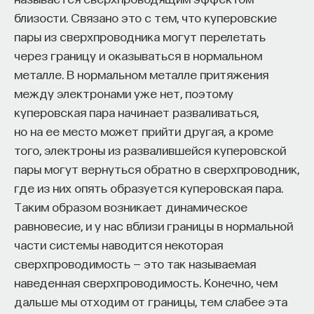
«Мыслить как учёный» — подкаст основателя
близости. Связано это с тем, что куперовские
ПостНауки Ивара Максутова о людях, которые
пары из сверхпроводника могут перелетать
меняют мир. В каждом выпуске — разговоры
с исследователями, предпринимателями,
через границу и оказываться в нормальном
инвесторами и изобретателями. За десятки
металле. В нормальном металле притяжения
эпизодов Ивар обсудил большие языковые
между электронами уже нет, поэтому
модели вместе с Михаилом Бурцевым, цифровые
куперовская пара начинает разваливаться,
данные в фармацевтике с Ириной Ефименко,
но на ее место может прийти другая, а кроме
агротехнологии с Михаилом Тавером и много
того, электроны из развалившейся куперовской
других тем — от коучинга до фармакогенетики.
пары могут вернуться обратно в сверхпроводник,
В будущих выпусках их список будет только
где из них опять образуется куперовская пара.
расширяться — слушайте подкаст на
YouTube
,
Яндекс Музыке
,
Apple Podcasts
,
VK
и
Spotify
.
Таким образом возникает динамическое
равновесие, и у нас вблизи границы в нормальной
части системы наводится некоторая
6/30/2026
сверхпроводимость — это так называемая
наведенная сверхпроводимость. Конечно, чем
НАПИСАТЬ НАМ
дальше мы отходим от границы, тем слабее эта