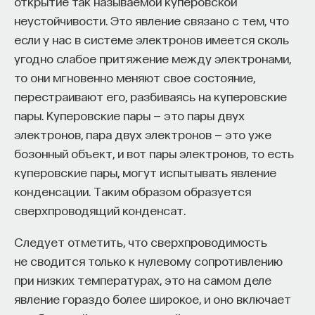
открытие так называемой куперовской
«Есть представление о том, что университеты
неустойчивости. Это явление связано с тем, что
готовят элиту, и отсюда возникает образ сложно
если у нас в системе электронов имеется сколь
мыслящего, сложно устроенного человека.
угодно слабое притяжение между электронами,
Но здесь возникает и другой, гораздо более
то они мгновенно меняют свое состояние,
трудный вопрос: кто вообще формирует
перестраивают его, разбиваясь на куперовские
целеполагание университета и кто задает тот
пары. Куперовские пары — это пары двух
смысл, на который он работает? Мне кажется,
электронов, пара двух электронов — это уже
университет способен быть субъектом —
бозонный объект, и вот пары электронов, то есть
не просто выполнять внешний заказ,
куперовские пары, могут испытывать явление
а самостоятельно выбирать, на какое будущее
конденсации. Таким образом образуется
он работает. У него должна быть собственная
сверхпроводящий конденсат.
позиция: сначала определить, какое будущее
он хочет создавать, а затем разворачивать это
Следует отметить, что сверхпроводимость
в своей деятельности. Когда университет
не сводится только к нулевому сопротивлению
работает только под заказ, он занимает совсем
при низких температурах, это на самом деле
другую роль. У классического университета есть
явление гораздо более широкое, и оно включает