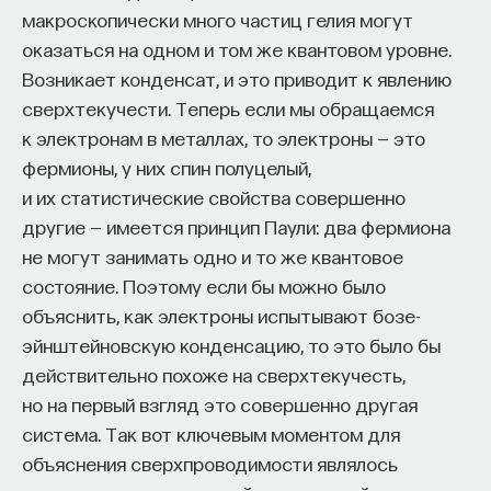
к сложному мышлению. Третья — развитие
макроскопически много частиц гелия могут
общества, вклад в то, каким оно будет.
оказаться на одном и том же квантовом уровне.
И четвертая — социальная эффективность,
Возникает конденсат, и это приводит к явлению
то есть забота о том, как человек будет работать
сверхтекучести. Теперь если мы обращаемся
за пределами университета и насколько
к электронам в металлах, то электроны — это
эффективным окажется в команде и профессии.
фермионы, у них спин полуцелый,
Университет не всегда может точно
и их статистические свойства совершенно
предсказать, какие именно рабочие места ждут
другие — имеется принцип Паули: два фермиона
выпускника, но сама эта оптика тоже остается
не могут занимать одно и то же квантовое
отдельной идеологией. В зависимости от того,
состояние. Поэтому если бы можно было
в какой из этих логик работает университет,
объяснить, как электроны испытывают бозе-
у него будут совершенно разные ответы
эйнштейновскую конденсацию, то это было бы
на вопрос о целях образования».
действительно похоже на сверхтекучесть,
но на первый взгляд это совершенно другая
Университет должен строить
система. Так вот ключевым моментом для
будущее
объяснения сверхпроводимости являлось