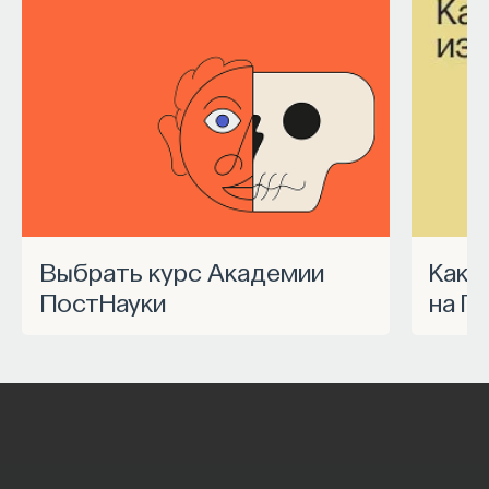
Выбрать курс Академии
Как запустить спецпроект
ПостНауки
на П