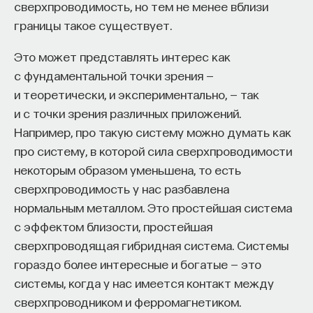
сверхпроводимость, но тем не менее вблизи
границы такое существует.
НАД МАТЕРИАЛОМ РАБОТАЛИ
Это может представлять интерес как
с фундаментальной точки зрения —
Ивар Максутов
и теоретически, и экспериментально, — так
издатель, сооснователь Редакционно-
и с точки зрения различных приложений.
издательского дома "ПостНаука", религиовед
Например, про такую систему можно думать как
Ульяна Раведовская
про систему, в которой сила сверхпроводимости
некоторым образом уменьшена, то есть
сверхпроводимость у нас разбавлена
нормальным металлом. Это простейшая система
Сения Долгачева
с эффектом близости, простейшая
редактор ПостНауки
сверхпроводящая гибридная система. Системы
гораздо более интересные и богатые — это
системы, когда у нас имеется контакт между
ИСКУССТВЕННЫЙ ИНТЕЛЛЕКТ
сверхпроводником и ферромагнетиком.
220 публикаций