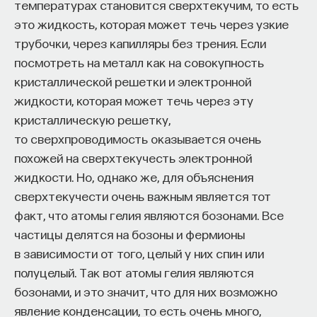
температурах становится сверхтекучим, то есть
эффект образования не раскрывается в тот
это жидкость, которая может течь через узкие
момент, когда выпускник выходит на работу, —
трубочки, через капилляры без трения. Если
тогда все только начинается. Дальше человек
посмотреть на металл как на совокупность
адаптируется и еще много лет пользуется тем,
кристаллической решетки и электронной
что получил в университете. Если задуматься, как
жидкости, которая может течь через эту
долго он опирается на свое первое образование,
кристаллическую решетку,
речь идет не о нескольких годах,
то сверхпроводимость оказывается очень
а о десятилетиях».
похожей на сверхтекучесть электронной
У университета четыре цели
жидкости. Но, однако же, для объяснения
сверхтекучести очень важным является тот
«Мы выделили четыре идеологии образования.
факт, что атомы гелия являются бозонами. Все
Первая — развитие и трансляция
частицы делятся на бозоны и фермионы
дисциплинарного знания, где в центре находится
в зависимости от того, целый у них спин или
само знание, а не человек и не рынок труда.
полуцелый. Так вот атомы гелия являются
Вторая — формирование определенного типа
бозонами, и это значит, что для них возможно
человека, например человека, способного
явление конденсации, то есть очень много,