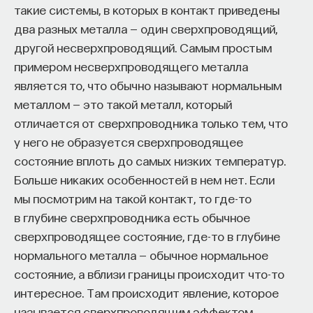
обратился к ИИ, а то, как именно он это делает.
такие системы, в которых в контакт приведены
Если воспринимать ИИ просто как помощника,
два разных металла — один сверхпроводящий,
ресурс или способ сэкономить усилия, студенты
другой несверхпроводящий. Самым простым
чаще всего лишь снижают когнитивную
примером несверхпроводящего металла
нагрузку — а университет вообще не для этого
является то, что обычно называют нормальным
создан. Они некритично делегируют агенту
металлом — это такой металл, который
самые разные задачи и переносят в эту
отличается от сверхпроводника только тем, что
коммуникацию далеко не лучшие привычки.
у него не образуется сверхпроводящее
Но если использовать ИИ как сложного
состояние вплоть до самых низких температур.
собеседника, который заставляет уточнять
Больше никаких особенностей в нем нет. Если
основания, спорить и продумывать собственную
мы посмотрим на такой контакт, то где-то
позицию, тогда студент действительно
в глубине сверхпроводника есть обычное
продвигается. Решающее значение имеет
сверхпроводящее состояние, где-то в глубине
не объем общения и не тип задания, а характер
нормального металла — обычное нормальное
самой коммуникации».
состояние, а вблизи границы происходит что-то
интересное. Там происходит явление, которое
называется сверхпроводящим эффектом