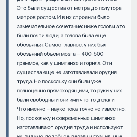
кандидат медицинских наук, доцент Первого
МГМУ им. И. М. Сеченова
Это были существа от метра до полутора
метров ростом. И в их строении было
замечательное сочетание: ниже головы это
МЕДИЦИНА
651 публикация
были почти люди, а голова была еще
обезьянья. Самое главное, у них был
МЕДИЦИНА
СОН
СОМНОЛОГИЯ
обезьяний объем мозга — 400–500
граммов, как у шимпанзе и горилл. Эти
БЕССОННИЦА
ЕСТЕСТВЕННЫЕ НАУКИ
существа еще не изготавливали орудия
ЖУРНАЛ
НАУКА СНА
труда. Но поскольку они были уже
полноценно прямоходящими, то руки у них
были свободны и они ими что-то делали.
Что именно — науке пока точно не известно.
Но, поскольку и современные шимпанзе
изготавливают орудия труда и используют
их, видимо, подобное делали и грацильные