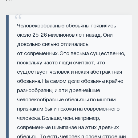
восполнялись и мы просыпались отдохнувшими.
Ответы на эти и другие вопросы можно найти,
Человекообразные обезьяны появились
записавшись
на курс «Наука сна: как управлять
около 25–26 миллионов лет назад. Они
своим сном»
.
довольно сильно отличались
Пройдя этот курс, вы научитесь:
от современных. Это весьма существенно,
поскольку часто люди считают, что
— Лучше понимать, что происходит с нами
существует человек и некая абстрактная
во сне
обезьяна. На самом деле обезьяны крайне
— Заботиться о качестве своего сна
разнообразны, и эти древнейшие
— Определять, какими способами можно
человекообразные обезьяны по многим
улучшить свой сон
признакам были похожи на современного
человека. Больше, чем, например,
— Использовать когнитивно-поведенческую
современные шимпанзе на этих древних
терапию и другие подходы при нарушениях
сна
обезьян. То есть человек в своем строении