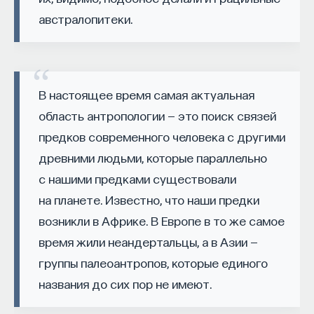
австралопитеки.
КУРС
Наука сна: как управлять
своим сном
В настоящее время самая актуальная
область антропологии — это поиск связей
СОХРАНИТЬ КУРС
предков современного человека с другими
древними людьми, которые параллельно
с нашими предками существовали
на планете. Известно, что наши предки
возникли в Африке. В Европе в то же самое
время жили неандертальцы, а в Азии —
группы палеоантропов, которые единого
названия до сих пор не имеют.
Внеси свой вклад в дело
просвещения!