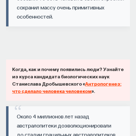
сохранил массу очень примитивных
Автор курса:
Михаил Полуэктов
— врач-
особенностей.
сомнолог, доцент кафедры нервных
болезней и нейрохирургии Первого МГМУ
им. И. М. Сеченова, заведующий отделением
медицины сна университетской клинической
больницы № 3.
3/10/2025
Когда, как и почему появились люди? Узнайте
из курса кандидата биологических наук
НАПИСАТЬ НАМ
Станислава Дробышевского «
Антропогенез:
что сделало человека человеком
».
НАД МАТЕРИАЛОМ РАБОТАЛИ
Около 4 миллионов лет назад
австралопитеки доэволюционировали
Михаил Полуэктов
до стадии грацильных австралопитеков.