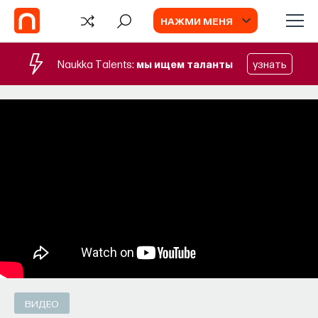
НАЖМИ МЕНЯ
Naukka Talents:
мы ищем таланты
узнать
СОБЫТИЯ
Наука сна: как управлять своим
сном
Почти треть жизни мы тратим на сон, но как
он работает и можно ли его приручить?
МИХАИЛ ПОЛУЭКТОВ
СОХРАНИТЬ В ЗАКЛАДКИ
ВИДЕО