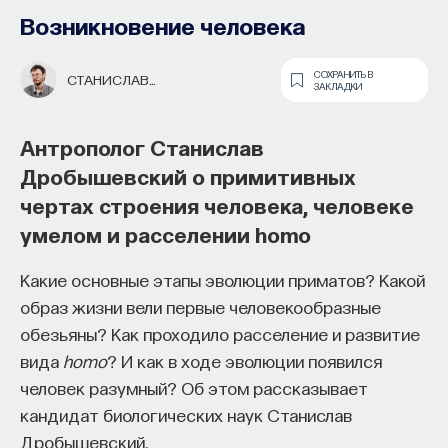
Возникновение человека
СОХРАНИТЬ В
СТАНИСЛАВ
ЗАКЛАДКИ
ДРОБЫШЕВСКИЙ
Антрополог Станислав
Дробышевский о примитивных
чертах строения человека, человеке
Почти треть жизни мы тратим на сон,
умелом и расселении homo
но как он работает и можно ли его
приручить?
Какие основные этапы эволюции приматов? Какой
образ жизни вели первые человекообразные
Как устроен самый важный и таинственный
обезьяны? Как проходило расселение и развитие
процесс в организме? Какую роль играет
вида
homo
? И как в ходе эволюции появился
состояние сна для жизни человека? Что
человек разумный? Об этом рассказывает
происходит с нами, пока мы спим: какие циклы
кандидат биологических наук Станислав
мы проходим, какие механизмы задействованы?
Дробышевский.
Что нужно сделать, чтобы за ночь наши ресурсы