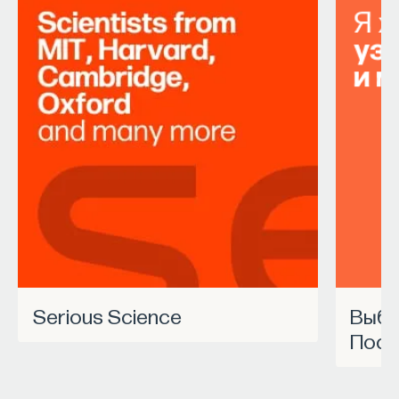
Serious Science
Выбрать курс Академии
Пост