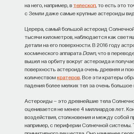
на него, например, в
телескоп
, то есть это 
с Земли даже самые крупные астероиды вид
Церера, самый большой астероид Солнечной
тысячи километров, наблюдается как светящ
детали на его поверхности. В 2016 году ас
космического аппарата
Dawn
, что в перево
вышел на орбиту вокруг астероида и получа
поверхность астероида очень древняя и пох
количеством
кратеров
. Все эти кратеры об
падения более мелких тел за очень большое 
Астероиды — это древнейшие тела Солнечно
оценивается не менее 4 миллиардов лет. Ко
воздействия, столкновения и между собой п
например, с периферии Солнечной системы. 
примитивного вещества. Оно наименее геоло