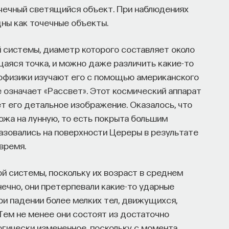
точечный светящийся объект. При наблюдениях
ны как точечные объекты.
 системы, диаметр которого составляет около
аяся точка, и можно даже различить какие-то
трофизики изучают его с помощью американского
де означает «Рассвет». Этот космический аппарат
ет его детальное изображение. Оказалось, что
ожа на лунную, то есть покрыта большим
разовались на поверхности Цереры в результате
время.
й системы, поскольку их возраст в среднем
нечно, они претерпевали какие-то ударные
ри падении более мелких тел, движущихся,
Тем не менее они состоят из достаточно
гически измененное, поскольку с момента