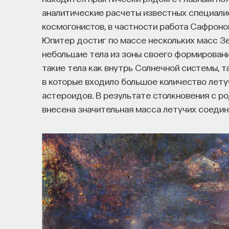
аналитические расчеты известных специали
космогонистов, в частности работа Сафронова
Юпитер достиг по массе нескольких масс З
небольшие тела из зоны своего формировани
такие тела как внутрь Солнечной системы, та
в которые входило большое количество летуч
астероидов. В результате столкновения с р
внесена значительная масса летучих соедине