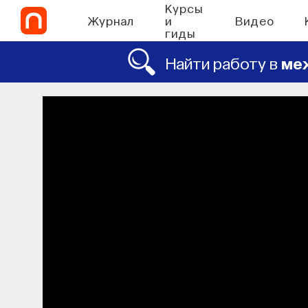
Курсы
Журнал
и
Видео
гиды
Найти работу в
ме