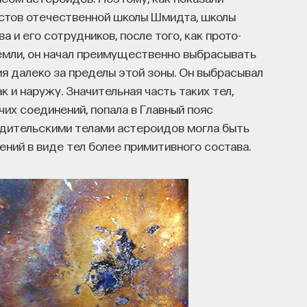
стов отечественной школы Шмидта, школы
 и его сотрудников, после того, как прото-
емли, он начал преимущественно выбрасывать
я далеко за пределы этой зоны. Он выбрасывал
к и наружу. Значительная часть таких тел,
их соединений, попала в Главный пояс
одительскими телами астероидов могла быть
ний в виде тел более примитивного состава.