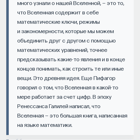
кандидат медицинских наук, доцент Первого
много узнали о нашей Вселенной, — это то,
МГМУ им. И. М. Сеченова
что Вселенная содержит в себе
математические ключи, режимы
МЕДИЦИНА
и закономерности, которые мы можем
650 публикаций
объединить друг с другом с помощью
математических уравнений, точнее
МЕДИЦИНА
СОН
СОМНОЛОГИЯ
предсказывать какие-то явления и в конце
БЕССОННИЦА
ЕСТЕСТВЕННЫЕ НАУКИ
концов понимать, как строить те или иные
ЖУРНАЛ
НАУКА СНА
вещи. Это древняя идея. Еще Пифагор
говорил о том, что Вселенная в какой-то
мере работает за счет цифр. В эпоху
Ренессанса Галилей написал, что
Вселенная — это большая книга, написанная
на языке математики.