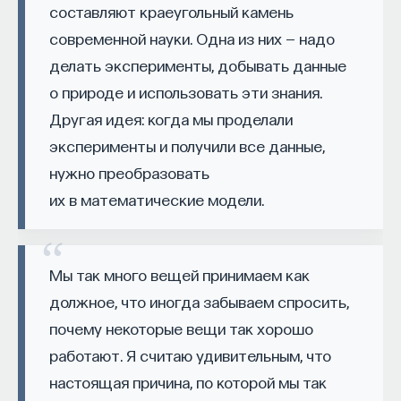
составляют краеугольный камень
Автор курса:
Михаил Полуэктов
— врач-
современной науки. Одна из них — надо
сомнолог, доцент кафедры нервных
делать эксперименты, добывать данные
болезней и нейрохирургии Первого МГМУ
о природе и использовать эти знания.
им. И. М. Сеченова, заведующий отделением
Другая идея: когда мы проделали
медицины сна университетской клинической
эксперименты и получили все данные,
больницы № 3.
нужно преобразовать
3/10/2025
их в математические модели.
НАПИСАТЬ НАМ
Мы так много вещей принимаем как
должное, что иногда забываем спросить,
почему некоторые вещи так хорошо
НАД МАТЕРИАЛОМ РАБОТАЛИ
работают. Я считаю удивительным, что
Михаил Полуэктов
настоящая причина, по которой мы так