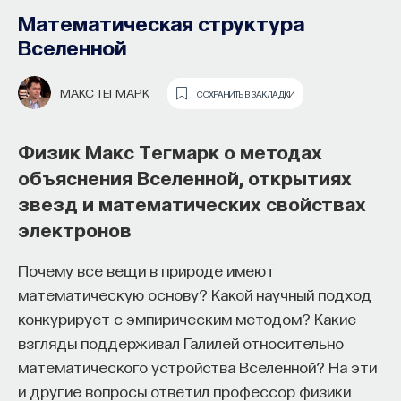
Математическая структура
Вселенной
МАКС ТЕГМАРК
СОХРАНИТЬ В ЗАКЛАДКИ
Физик Макс Тегмарк о методах
объяснения Вселенной, открытиях
Почти треть жизни мы тратим на сон,
звезд и математических свойствах
но как он работает и можно ли его
электронов
приручить?
Почему все вещи в природе имеют
Как устроен самый важный и таинственный
математическую основу? Какой научный подход
процесс в организме? Какую роль играет
конкурирует с эмпирическим методом? Какие
состояние сна для жизни человека? Что
взгляды поддерживал Галилей относительно
происходит с нами, пока мы спим: какие циклы
математического устройства Вселенной? На эти
мы проходим, какие механизмы задействованы?
и другие вопросы ответил профессор физики
Что нужно сделать, чтобы за ночь наши ресурсы