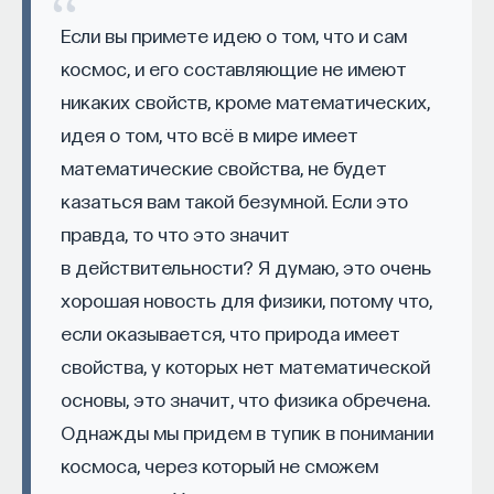
Если вы примете идею о том, что и сам
космос, и его составляющие не имеют
никаких свойств, кроме математических,
КУРС
Наука сна: как управлять
идея о том, что всё в мире имеет
своим сном
математические свойства, не будет
казаться вам такой безумной. Если это
СОХРАНИТЬ КУРС
правда, то что это значит
в действительности? Я думаю, это очень
хорошая новость для физики, потому что,
если оказывается, что природа имеет
свойства, у которых нет математической
основы, это значит, что физика обречена.
Однажды мы придем в тупик в понимании
Внеси свой вклад в дело
космоса, через который не сможем
просвещения!