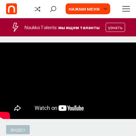
НАЖМИ МЕНЯ
Naukka Talents:
мы ищем таланты
узнать
СОБЫТИЯ
Наука сна: как управлять своим
сном
Почти треть жизни мы тратим на сон, но как
он работает и можно ли его приручить?
МИХАИЛ ПОЛУЭКТОВ
СОХРАНИТЬ В ЗАКЛАДКИ
ВИДЕО