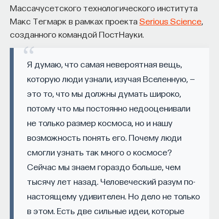
Массачусетского технологического института
восполнялись и мы просыпались отдохнувшими.
Макс Тегмарк в рамках проекта
Serious Science
,
Ответы на эти и другие вопросы можно найти,
созданного командой ПостНауки.
записавшись
на курс «Наука сна: как управлять
своим сном»
.
Я думаю, что самая невероятная вещь,
которую люди узнали, изучая Вселенную, —
Пройдя этот курс, вы научитесь:
это то, что мы должны думать широко,
— Лучше понимать, что происходит с нами
потому что мы постоянно недооценивали
во сне
не только размер космоса, но и нашу
— Заботиться о качестве своего сна
возможность понять его. Почему люди
смогли узнать так много о космосе?
— Определять, какими способами можно
Сейчас мы знаем гораздо больше, чем
улучшить свой сон
тысячу лет назад. Человеческий разум по-
— Использовать когнитивно-поведенческую
настоящему удивителен. Но дело не только
терапию и другие подходы при нарушениях
в этом. Есть две сильные идеи, которые
сна