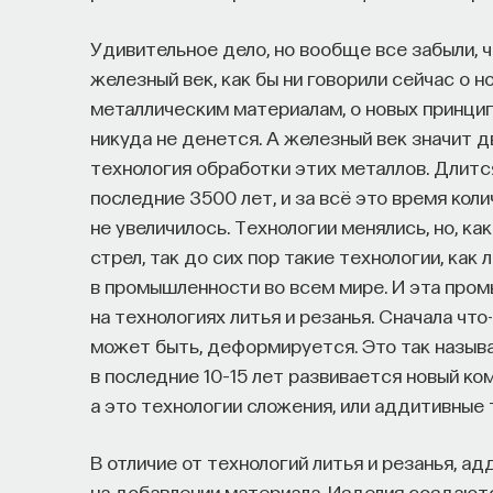
Удивительное дело, но вообще все забыли, ч
железный век, как бы ни говорили сейчас о 
металлическим материалам, о новых принци
никуда не денется. А железный век значит д
технология обработки этих металлов. Длитс
последние 3500 лет, и за всё это время кол
не увеличилось. Технологии менялись, но, ка
стрел, так до сих пор такие технологии, как
в промышленности во всем мире. И эта про
на технологиях литья и резанья. Сначала что
может быть, деформируется. Это так называ
в последние 10–15 лет развивается новый ко
а это технологии сложения, или аддитивные 
В отличие от технологий литья и резанья, 
на добавлении материала. Изделия создают