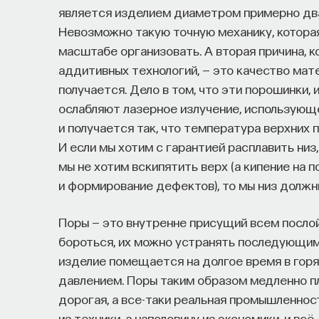
является изделием диаметром примерно два 
Невозможно такую точную механику, которая
масштабе организовать. А вторая причина, 
аддитивных технологий, — это качество мат
получается. Дело в том, что эти порошинки,
ослабляют лазерное излучение, использующе
и получается так, что температура верхних
И если мы хотим с гарантией расплавить низ
мы не хотим вскипятить верх (а кипение на 
и формирование дефектов), то мы низ должны
Поры — это внутренне присущий всем посло
бороться, их можно устранять последующим
изделие помещается на долгое время в гор
давлением. Поры таким образом медленно п
дорогая, а все-таки реальная промышленност
из техники, а наполовину из экономики, и в