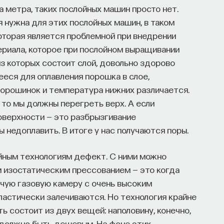
метра, таких послойных машин просто нет.
 нужна для этих послойных машин, в таком
которая является проблемной при внедрении
ериала, которое при послойном выращивании
 из которых состоит слой, довольно здорово
еся для оплавления порошка в слое,
 порошинок и температура нижних различается.
, то мы должны перегреть верх. А если
поверхности — это разбрызгивание
 недоплавить. В итоге у нас получаются поры.
йным технологиям дефект. С ними можно
 изостатическим прессованием — это когда
ячую газовую камеру с очень высоким
ластически залечиваются. Но технология крайне
ь состоит из двух вещей: наполовину, конечно,
сё должно быть дешевым. На фоне этих