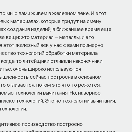
то мы с вами живем в железном веке. И этот
новых материалах, которые придут на смену
пах создания изделий, в ближайшее время еще
ве вещи: это материал — металлы, и это
я этот железный век у нас с вами примерно
ичество технологий обработки материала
к когда-то литейщики отливали наконечники
 литье, очень широко используются
мышленность сейчас построена в основном
-то отливается, потом это что-то режется,
емые технологии вычитания. Но, наверное,
мплекс технологий. Это не технологии вычитания,
технологии.
аддитивное производство построено
ся за счет добавления металлического порошка,