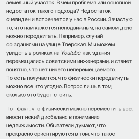
земельный участок. В чем проблема или основной
вы занимаетесь биоинформатикой, молекулярной
биологией, ИИ или другими наукоемкими
недостаток такого подхода? Недостаток
дисциплинами, проект поможет вам найти место
очевиден и встречается у нас в России. Зачастую
в командах, меняющих индустрию.
то, что нам кажется неподвижным, на самом деле
Как стать участником:
можно передвигать. Например, случай
Заполнить анкету кандидата
со зданиями на улице Тверская. Мы можем
Посмотреть текущие вакансии
увидеть в роликах на
Youtube
, как здания
перемещались советскими инженерами, и станет
Образование работает дольше,
понятно, что нет ничего неперемещаемого.
чем кажется
То есть получается, что физически передвинуть
можно все что угодно. Вопрос лишь в том,
«Тема кажется простой: мы определяем цели,
сколько это будет стоить.
движемся к ним — и дальше все должно
Тот факт, что физически можно переместить все,
работать. Но в реальности с целеполаганием все
вносит некий дисбаланс в понимание
намного сложнее. Проблема не только
недвижимости. Обыватели думают, что
во временном разрыве, когда результат должен
прекрасно ориентируются в том, что такое
проявиться через несколько лет. Ключевой