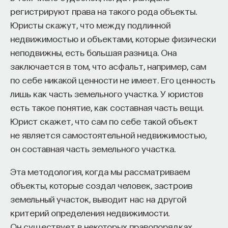
«Есть представление о том, что университеты
регистрируют права на такого рода объекты.
готовят элиту, и отсюда возникает образ сложно
Юристы скажут, что между подлинной
мыслящего, сложно устроенного человека.
недвижимостью и объектами, которые физически
Но здесь возникает и другой, гораздо более
неподвижны, есть большая разница. Она
трудный вопрос: кто вообще формирует
заключается в том, что асфальт, например, сам
целеполагание университета и кто задает тот
по себе никакой ценности не имеет. Его ценность
смысл, на который он работает? Мне кажется,
лишь как часть земельного участка. У юристов
университет способен быть субъектом —
есть такое понятие, как составная часть вещи.
не просто выполнять внешний заказ,
Юрист скажет, что сам по себе такой объект
а самостоятельно выбирать, на какое будущее
не является самостоятельной недвижимостью,
он работает. У него должна быть собственная
он составная часть земельного участка.
позиция: сначала определить, какое будущее
Эта методология, когда мы рассматриваем
он хочет создавать, а затем разворачивать это
объекты, которые создал человек, застроив
в своей деятельности. Когда университет
земельный участок, выводит нас на другой
работает только под заказ, он занимает совсем
критерий определения недвижимости.
другую роль. У классического университета есть
Он существует в некоторых правопорядках,