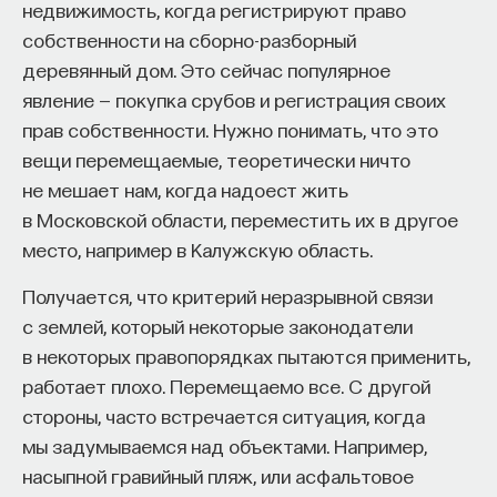
недвижимость, когда регистрируют право
эффект образования не раскрывается в тот
собственности на сборно-разборный
момент, когда выпускник выходит на работу, —
деревянный дом. Это сейчас популярное
тогда все только начинается. Дальше человек
явление — покупка срубов и регистрация своих
адаптируется и еще много лет пользуется тем,
прав собственности. Нужно понимать, что это
что получил в университете. Если задуматься, как
вещи перемещаемые, теоретически ничто
долго он опирается на свое первое образование,
не мешает нам, когда надоест жить
речь идет не о нескольких годах,
в Московской области, переместить их в другое
а о десятилетиях».
место, например в Калужскую область.
У университета четыре цели
Получается, что критерий неразрывной связи
с землей, который некоторые законодатели
«Мы выделили четыре идеологии образования.
в некоторых правопорядках пытаются применить,
Первая — развитие и трансляция
работает плохо. Перемещаемо все. С другой
дисциплинарного знания, где в центре находится
стороны, часто встречается ситуация, когда
само знание, а не человек и не рынок труда.
мы задумываемся над объектами. Например,
Вторая — формирование определенного типа
насыпной гравийный пляж, или асфальтовое
человека, например человека, способного