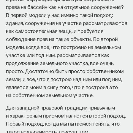
мысли. Знание не передается в готовом виде —
права на бассейн как на отдельное сооружение?
оно формируется. Нам долго казалось, что
В первой модели у нас именно такой подход:
преподаватель может просто хорошо и логично
здания, сооружения на участке рассматриваются
изложить материал, а студент — зафиксировать
как самостоятельная вещь, и требуется
его и затем воспроизвести. Но самый важный
соблюдение прав на такие объекты. Во второй
момент происходит потом, когда человек
модели, когда все, что построено на земельном
остается один на один с этим материалом
участке или под ним, рассматривается как
и пытается что-то с ним сделать. И получается,
продолжение земельного участка, все очень
что настоящее образование происходит
просто. Достаточно быть просто собственником
не в аудитории, а за ее пределами».
земли, и все, что я построю над ним или под ним,
ИИ полезен не как костыль, а как
является моим в силу того, что я построил это
сложный собеседник
на собственном земельном участке.
Для западной правовой традиции привычным
«Мы не наказываем студентов за использование
и характерным приемом является второй подход.
ИИ, потому что сам факт его использования еще
Первый подход, когда мы пытаемся понять, что
ничего не объясняет. Важно не то, что студент
такое недвижимость, присущ тем