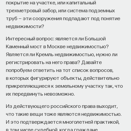
покрытие на участке, или капитальный
к сложному мышлению. Третья — развитие
трехметровый забор, или система подземных
общества, вклад в то, каким оно будет.
труб — эти сооружения подпадают под понятие
И четвертая — социальная эффективность,
недвижимости?
то есть забота о том, как человек будет работать
за пределами университета и насколько
Интересный вопрос: является ли Большой
эффективным окажется в команде и профессии.
Каменный мост в Москве недвижимостью?
Университет не всегда может точно
Является ли Кремль недвижимостью, нужно ли
предсказать, какие именно рабочие места ждут
регистрировать на него права? Давайте
выпускника, но сама эта оптика тоже остается
попробуем ответить на тот список вопросов,
отдельной идеологией. В зависимости от того,
в которых фигурируют объекты, действительно
в какой из этих логик работает университет,
прикрепляющиеся к земельному участку так, что
у него будут совершенно разные ответы
их передвинуть невозможно.
на вопрос о целях образования».
Из действующего российского права выходит,
Университет должен строить
что такие вещи тоже являются недвижимостью.
будущее
И это подтверждается многолетней практикой,
в том числе судебной, когда граждане