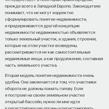
редкая возможность — мыслить на длинной
прежде всего в Западной Европе. Законодатели
дистанции и реально влиять на будущее: на то,
понимают, что не могут корректно
как будет мыслить элита, как будет устроена
сформулировать понятие недвижимости,
экономика и как в целом будет разворачиваться
и придерживаются другой концепции
общество».
недвижимости: недвижимостью объявляется
Знание нельзя просто передать
только земельный участок, а здания, строения,
которые на этом участке возведены,
«Сама проблема гораздо старше, чем может
рассматриваются не как самостоятельные
показаться. Если преподаватель выдает задание,
недвижимые вещи, а как продолжение, составная
студент перепоручает его нейросети, а потом
часть земельного участка.
просто приносит готовый текст, это лишь делает
Вторая модель понятия недвижимости очень
старую проблему совсем уж неустранимой.
удобна. Она заключается в том, что участники
Но и привычная университетская схема, в которой
оборота не должны ломать голову. Если
преподаватель что-то рассказал, студент что-то
я построил на своем земельном участке
записал, а затем попытался пересказать это
открытый бассейн, нужно ли мне идти
наизусть, тоже почти не оставляет места для
в регистрирующие органы и регистрировать