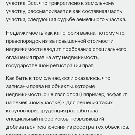
участка. Все, что прикреплено к земельному
участку, рассматривается как составная часть
участка, следующая судьбе земельного участка.
Недвижимость как категория важна, потому что
правопорядок из-за повышенной стоимости
Внеси свой вклад в дело
недвижимости вводит требование специального
просвещения!
оглашения прав на эту недвижимость,
государственной регистрации прав.
ПОДДЕРЖАТЬ ПОСТНАУКУ
Как быть в том случае, если оказалось, что
записаны права на объекты, которые
недвижимостью не являются (например, асфальт
на земельном участке)? Для решения таких
казусов юриспруденция разработала
специальный набор исков, позволяющий
добиваться исключения из реестра тех объектов,
которые попали туда зря и не являются