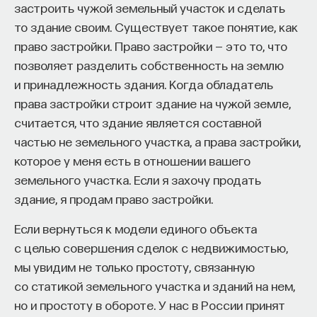
застроить чужой земельный участок и сделать
то здание своим. Существует такое понятие, как
право застройки. Право застройки — это то, что
НАД МАТЕРИАЛОМ РАБОТАЛИ
позволяет разделить собственность на землю
и принадлежность здания. Когда обладатель
Ивар Максутов
права застройки строит здание на чужой земле,
издатель, сооснователь Редакционно-
издательского дома "ПостНаука", религиовед
считается, что здание является составной
частью не земельного участка, а права застройки,
Ульяна Раведовская
которое у меня есть в отношении вашего
земельного участка. Если я захочу продать
здание, я продам право застройки.
Сения Долгачева
Если вернуться к модели единого объекта
редактор ПостНауки
с целью совершения сделок с недвижимостью,
мы увидим не только простоту, связанную
со статикой земельного участка и зданий на нем,
ИСКУССТВЕННЫЙ ИНТЕЛЛЕКТ
но и простоту в обороте. У нас в России принят
220 публикаций