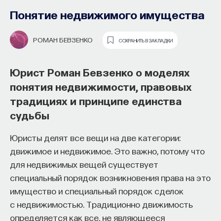
образования и рынок труда —
Понятие недвижимого имущества
«Мыслить как учёный» #57
РОМАН БЕВЗЕНКО
СОХРАНИТЬ В ЗАКЛАДКИ
ИВАР МАКСУТОВ
СОХРАНИТЬ В ЗАКЛАДКИ
Юрист Роман Бевзенко о моделях
Зачем университету длинный
понятия недвижимости, правовых
горизонт планирования и как
традициях и принципе единства
ИИ меняет саму организацию
судьбы
мышления и обучения
Юристы делят все вещи на две категории:
В новом эпизоде «Мыслить как ученый»
Ивар
движимое и недвижимое. Это важно, потому что
Максутов
беседует с
Ульяной Раведовской
о том,
для недвижимых вещей существует
зачем университет нужен в эпоху ИИ и почему
специальный порядок возникновения права на это
высшее образование нельзя сводить к быстрой
имущество и специальный порядок сделок
подготовке под нужды рынка.
с недвижимостью. Традиционно движимость
определяется как все, не являющееся
Они обсуждают, как университеты выбирают