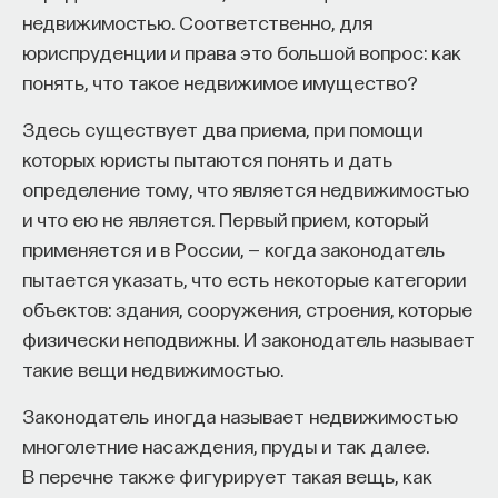
недвижимостью. Соответственно, для
собственное будущее, почему результаты
юриспруденции и права это большой вопрос: как
образования раскрываются на длинной дистанции,
понять, что такое недвижимое имущество?
и что на самом деле должен уметь студент,
выходящий в сложный и быстро меняющийся мир.
Здесь существует два приема, при помощи
которых юристы пытаются понять и дать
А еще — почему ИИ не стоит просто запрещать,
определение тому, что является недвижимостью
как использовать его для диалога, и зачем
и что ею не является. Первый прием, который
университету учить не только знаниям, но и самой
применяется и в России, — когда законодатель
практике мышления и коммуникации.
пытается указать, что есть некоторые категории
объектов: здания, сооружения, строения, которые
Основатель ПостНауки Ивар Максутов запускает
физически неподвижны. И законодатель называет
проект Naukka Talents.
такие вещи недвижимостью.
Это глобальная экосистема для поиска и найма
Законодатель иногда называет недвижимостью
STEM-специалистов (Science, Technology,
многолетние насаждения, пруды и так далее.
Engineering, Mathematics) в самые амбициозные
В перечне также фигурирует такая вещь, как
Deep-Tech и Biotech проекты по всему миру. Если