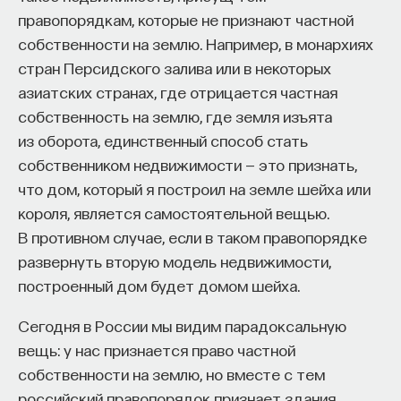
обратился к ИИ, а то, как именно он это делает.
правопорядкам, которые не признают частной
Если воспринимать ИИ просто как помощника,
собственности на землю. Например, в монархиях
ресурс или способ сэкономить усилия, студенты
стран Персидского залива или в некоторых
чаще всего лишь снижают когнитивную
азиатских странах, где отрицается частная
нагрузку — а университет вообще не для этого
собственность на землю, где земля изъята
создан. Они некритично делегируют агенту
из оборота, единственный способ стать
самые разные задачи и переносят в эту
собственником недвижимости — это признать,
коммуникацию далеко не лучшие привычки.
что дом, который я построил на земле шейха или
Но если использовать ИИ как сложного
короля, является самостоятельной вещью.
собеседника, который заставляет уточнять
В противном случае, если в таком правопорядке
основания, спорить и продумывать собственную
развернуть вторую модель недвижимости,
позицию, тогда студент действительно
построенный дом будет домом шейха.
продвигается. Решающее значение имеет
не объем общения и не тип задания, а характер
Сегодня в России мы видим парадоксальную
самой коммуникации».
вещь: у нас признается право частной
собственности на землю, но вместе с тем
российский правопорядок признает здания,