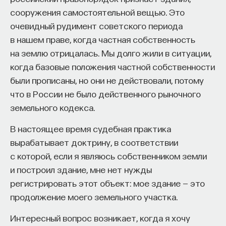
«Мыслить как учёный» — подкаст основателя
сооружения самостоятельной вещью. Это
ПостНауки Ивара Максутова о людях, которые
очевидный рудимент советского периода
меняют мир. В каждом выпуске — разговоры
с исследователями, предпринимателями,
в нашем праве, когда частная собственность
инвесторами и изобретателями. За десятки
на землю отрицалась. Мы долго жили в ситуации,
эпизодов Ивар обсудил большие языковые
когда базовые положения частной собственности
модели вместе с Михаилом Бурцевым, цифровые
были прописаны, но они не действовали, потому
данные в фармацевтике с Ириной Ефименко,
что в России не было действенного рыночного
агротехнологии с Михаилом Тавером и много
земельного кодекса.
других тем — от коучинга до фармакогенетики.
В будущих выпусках их список будет только
В настоящее время судебная практика
расширяться — слушайте подкаст на
YouTube
,
вырабатывает доктрину, в соответствии
Яндекс Музыке
,
Apple Podcasts
,
VK
и
Spotify
.
с которой, если я являюсь собственником земли
и построил здание, мне нет нужды
6/30/2026
регистрировать этот объект: мое здание — это
продолжение моего земельного участка.
НАПИСАТЬ НАМ
Интересный вопрос возникает, когда я хочу