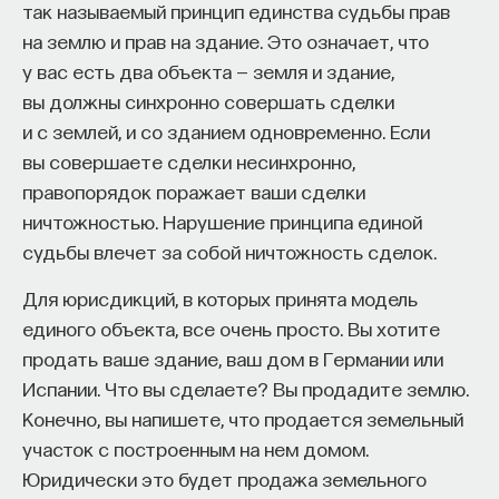
так называемый принцип единства судьбы прав
на землю и прав на здание. Это означает, что
ИСКУССТВЕННЫЙ ИНТЕЛЛЕКТ
УНИВЕРСИТЕТ
у вас есть два объекта — земля и здание,
АКАДЕМИЧЕСКАЯ СРЕДА
ОБУЧЕНИЕ
вы должны синхронно совершать сделки
и с землей, и со зданием одновременно. Если
НЕЙРОСЕТЕВЫЕ АРХИТЕКТУРЫ
вы совершаете сделки несинхронно,
СТРОИТЕЛИ БУДУЩЕГО
правопорядок поражает ваши сделки
ничтожностью. Нарушение принципа единой
судьбы влечет за собой ничтожность сделок.
ПАРТНЁР ПРОЕКТА
Для юрисдикций, в которых принята модель
единого объекта, все очень просто. Вы хотите
продать ваше здание, ваш дом в Германии или
Испании. Что вы сделаете? Вы продадите землю.
Конечно, вы напишете, что продается земельный
Что такое партнёрский материал?
участок с построенным на нем домом.
Юридически это будет продажа земельного