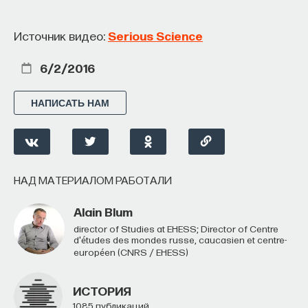
Источник видео:
Serious Science
ПАРТНЁР ПРОЕКТА
6/2/2016
НАПИСАТЬ НАМ
Что такое партнёрский материал?
НАД МАТЕРИАЛОМ РАБОТАЛИ
Alain Blum
Director of Studies at EHESS; Director of Centre
d'études des mondes russe, caucasien et centre-
européen (CNRS / EHESS)
Внеси свой вклад в дело
ИСТОРИЯ
просвещения!
1085 публикаций