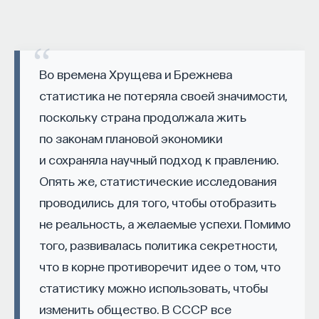
работы в индустрии, но стремится развивать
необходимые навыки.
Для уже готовых специалистов достаточно
Во времена Хрущева и Брежнева
оставить информацию о себе: образование, опыт
статистика не потеряла своей значимости,
работы, навыки, интересы и владение
поскольку страна продолжала жить
иностранными языками. Команда
Naukka Talents
будет искать, где эти навыки могут быть
по законам плановой экономики
применены, и поможет найти международную
и сохраняла научный подход к правлению.
deep tech
или биотех компанию, где человек
Опять же, статистические исследования
сможет раскрыть свои таланты.​ Для тех, кто ещё
проводились для того, чтобы отобразить
набирается опыта, сервис предлагает вебинары
не реальность, а желаемые успехи. Помимо
и индивидуальные консультации, чтобы понять,
того, развивалась политика секретности,
как развить необходимые навыки. Позднее будет
что в корне противоречит идее о том, что
запущена серия спецпроектов, рассказывающих
статистику можно использовать, чтобы
о разных индустриях и их устройстве.​
изменить общество. В СССР все