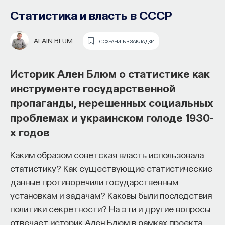
Статистика и власть в СССР
ALAIN BLUM
СОХРАНИТЬ В ЗАКЛАДКИ
Историк Ален Блюм о статистике как
инструменте государственной
пропаганды, нерешенных социальных
проблемах и украинском голоде 1930-
Основатель ПостНауки Ивар
х годов
Максутов запускает сервис, который
Каким образом советская власть использовала
поможет найти свою нишу
статистику? Как существующие статистические
в глобальных deep tech и биотех
данные противоречили государственным
компаниях
установкам и задачам? Каковы были последствия
В 2012 году
Ивар Максутов
создал проект
политики секретности? На эти и другие вопросы
ПостНаука, который дал голос учёным и навсегда
отвечает историк Ален Блюм в рамках проекта