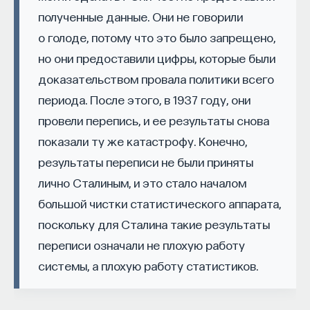
полученные данные. Они не говорили
Naukka Talents
— это не просто рекрутинговый
сервис, а комплексная платформа поддержки
о голоде, потому что это было запрещено,
специалистов на пути к карьере в глобальных
но они предоставили цифры, которые были
инновационных индустриях. Сервис помогает
доказательством провала политики всего
преодолеть существующие барьеры через
периода. После этого, в 1937 году, они
обучение, карьерное сопровождение и прямые
провели перепись, и ее результаты снова
связи с компаниями, заинтересованными
показали ту же катастрофу. Конечно,
в
кадрах.​
высококвалифицированных
результаты переписи не были приняты
Сервис создан для всех, кто хочет найти свой
лично Сталиным, и это стало началом
путь в инновационных индустриях:
большой чистки статистического аппарата,
Учёных, инженеров и исследователей
поскольку для Сталина такие результаты
с опытом работы в научной сфере;
переписи означали не плохую работу
Специалистов с STEM-образованием,
системы, а плохую работу статистиков.
желающих сменить сферу деятельности;
Тех, кто пока не имеет достаточного опыта