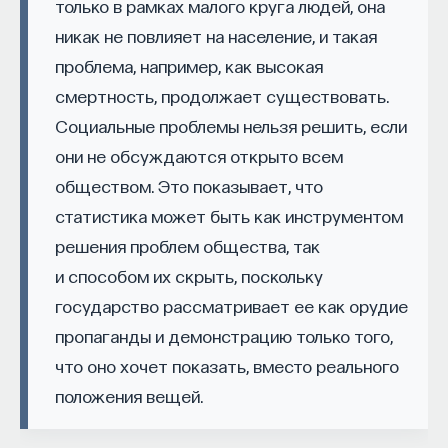
только в рамках малого круга людей, она
никак не повлияет на население, и такая
ПостНаука
проблема, например, как высокая
команда ПостНауки
смертность, продолжает существовать.
Социальные проблемы нельзя решить, если
Сения Долгачева
они не обсуждаются открыто всем
редактор ПостНауки
обществом. Это показывает, что
статистика может быть как инструментом
ТЕХНОЛОГИИ
решения проблем общества, так
644 публикации
и способом их скрыть, поскольку
государство рассматривает ее как орудие
ТЕХНОЛОГИИ
МАТЕМАТИКА
ОБРАЗОВАНИЕ
пропаганды и демонстрацию только того,
что оно хочет показать, вместо реального
НАУКА
БИОТЕХНОЛОГИИ
положения вещей.
ПРОГРАММНАЯ ИНЖЕНЕРИЯ
ТОЧНЫЕ НАУКИ
СТРОИТЕЛИ БУДУЩЕГО