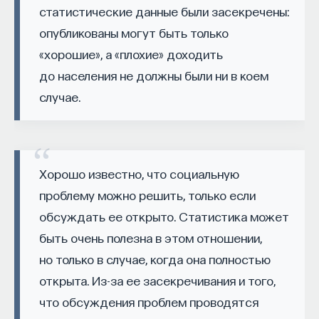
Если у вас есть STEM-образование или опыт
статистические данные были засекречены:
в исследовательской сфере — это ваш шанс
опубликованы могут быть только
выйти на глобальный уровень. Помогите вместе
«хорошие», а «плохие» доходить
приблизить Четвёртую индустриальную
до населения не должны были ни в коем
революцию и найти своё место в инновационном
случае.
будущем! ​
Заполните анкету и загрузите своё резюме,
чтобы стать участником программы
:
https://postnauka.org/link/tal1125_blog1
Хорошо известно, что социальную
проблему можно решить, только если
11/24/2025
обсуждать ее открыто. Статистика может
быть очень полезна в этом отношении,
НАПИСАТЬ НАМ
но только в случае, когда она полностью
открыта. Из-за ее засекречивания и того,
что обсуждения проблем проводятся
НАД МАТЕРИАЛОМ РАБОТАЛИ