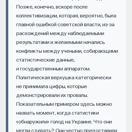
проекта имеют STEM-образование, при этом
32%
Позже, конечно, вскоре после
заинтересованы в работе в инновационных
коллективизации, которая, вероятно, была
компаниях, но не знают, с чего начать.
главной ошибкой советской власти, из-за
расхождений между наблюдаемыми
Специалисты сталкиваются с тремя ключевыми
результатами и желаемыми начались
барьерами:
конфликты между учеными, собирающими
Недостаток информации о глобальных
статистические данные,
индустриях и карьерных возможностях
мешает поиску подходящих ваканси; ​
и государственным аппаратом.
Политическая верхушка категорически
Непрозрачные механизмы в инновационных
компаниях усложняют процесс
не принимала цифры, которые
трудоустройства​;
демонстрировали их провалы.
Стереотипы не позволяют эффективно
Показательным примером здесь можно
конкурировать на международном рынке​.
назвать момент, когда статистики
«обнаружили» голод на Украине. Что они
Что такое Naukka Talents
могли сделать? Они честно предоставили