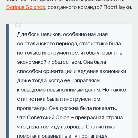
изменил медийное пространство на русском
Serious Science
, созданного командой ПостНауки.
языке. В 2021 году в Лондоне он основал компанию
Naukka
, помогающую учёным
и предпринимателям превращать их идеи
Для большевиков, особенно начиная
в технологии и успешные стартапы. Теперь
со сталинского периода, статистика была
команда ПостНауки запускает новый сервис —
не только инструментом, чтобы управлять
Naukka Talents
, рекрутинговое агентство,
экономикой и обществом. Она была
созданное для поддержки специалистов,
способом ориентации и ведения экономики
желающих работать в глобальных инновационных
даже тогда, когда ее направляли
индустриях.
к заведомо невыполнимым целям. Но также
В ходе работы с научным сообществом Ивар
статистика была и инструментом
и его команда обнаружили, что инновационные
пропаганды. Она должна была показать,
индустрии испытывают кадровый голод,
что Советский Союз — прекрасная страна,
особенно молодые deep tech и биотех компании.
что дела там идут хорошо. Статистика
Исследование аудитории ПостНауки
помогала развивать эту пропаганду.
подтвердило масштаб: более
60%
слушателей