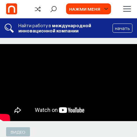
НАЖМИ МЕНЯ
Найти работу в
международной
начать
инновационной компании
БЛОГ
Запуск рекрутингового сервиса
Naukka Talents
Основатель ПостНауки Ивар Максутов
запускает сервис, который поможет найти
свою нишу в глобальных deep tech и биотех
компаниях
ПОСТНАУКА
СОХРАНИТЬ В ЗАКЛАДКИ
ВИДЕО