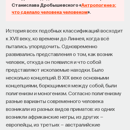
Станислава Дробышевского «
Антропогенез:
проекта имеют STEM-образование, при этом
32%
что сделало человека человеком
».
заинтересованы в работе в инновационных
компаниях, но не знают, с чего начать.
История всех подобных классификаций восходит
Специалисты сталкиваются с тремя ключевыми
к XVII веку, ко времени до Линнея, когда всё
барьерами:
пытались упорядочить. Одновременно
Недостаток информации о глобальных
развивались представления о том, как возник
индустриях и карьерных возможностях
человек, откуда он появился и что собой
мешает поиску подходящих ваканси; ​
представляют ископаемые находки. Было
Непрозрачные механизмы в инновационных
несколько концепций. В XIX веке основными
компаниях усложняют процесс
концепциями, борющимися между собой, были
трудоустройства​;
полигенизм и моногенизм. Согласно полигенизму
разные варианты современного человека
Стереотипы не позволяют эффективно
возникали из разных видов приматов: из одних
конкурировать на международном рынке​.
возникли африканские негры, из других —
Что такое Naukka Talents
европейцы, из третьих — австралийские