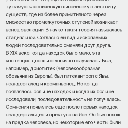
работы в индустрии, но стремится развивать
ту самую классическую линнеевскую лестницу
необходимые навыки.
существ, где из более примитивного через
множество промежуточных ступеней возникает
Для уже готовых специалистов достаточно
венец эволюции. В науке такая теория называлась
оставить информацию о себе: образование, опыт
стадиальной. Согласно ей виды ископаемых
работы, навыки, интересы и владение
людей последовательно сменяли друг друга.
иностранными языками. Команда
Naukka Talents
В XIX веке, когда находок было мало, эта
будет искать, где эти навыки могут быть
концепция довольно логично получалась. Был,
применены, и поможет найти международную
например, дриопитек (человекообразная
deep tech
или биотех компанию, где человек
обезьяна из Европы), был питекантроп с Явы,
сможет раскрыть свои таланты.​ Для тех, кто ещё
неандерталец и кроманьонец. Но когда
набирается опыта, сервис предлагает вебинары
появлялось больше находок и когда их больше
и индивидуальные консультации, чтобы понять,
исследовали, последовательность не получалась.
как развить необходимые навыки. Позднее будет
Сомнения появились еще после первых находок
запущена серия спецпроектов, рассказывающих
неандертальцев и эректуса на Яве. Он был похож
о разных индустриях и их устройстве.​
на предка человека, но некоторые его черты были