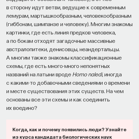
изменил медийное пространство на русском
в сторону идут ветви, ведущие к современным
языке. В 2021 году в Лондоне он основал компанию
лемурам, мартышкообразным, человекообразным
Naukka
, помогающую учёным
(гиббонам, шимпанзе и человеку). Многим знакомы
и предпринимателям превращать их идеи
картинки, где есть линия предков человека,
в технологии и успешные стартапы. Теперь
а по бокам отходят загадочные массивные
команда ПостНауки запускает новый сервис —
австралопитеки, денисовцы, неандертальцы.
Naukka Talents
, рекрутинговое агентство,
А многим также знакомы классификационные
созданное для поддержки специалистов,
схемы, где есть много-много непонятных
желающих работать в глобальных инновационных
названий на латыни вроде
Homo naledi
, иногда
индустриях.
с какими-то добавочными сведениями о времени
и месте существования этих существ. На чем
В ходе работы с научным сообществом Ивар
основаны все эти схемы и как соединить
и его команда обнаружили, что инновационные
их воедино?
индустрии испытывают кадровый голод,
особенно молодые deep tech и биотех компании.
Исследование аудитории ПостНауки
Когда, как и почему появились люди? Узнайте
подтвердило масштаб: более
60%
слушателей
из курса кандидата биологических наук