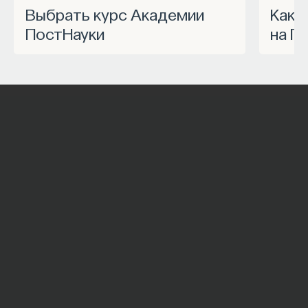
Выбрать курс Академии
Как запустить спецпроект
ПостНауки
на П