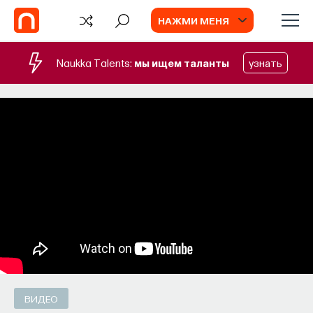
НАЖМИ МЕНЯ
Naukka Talents:
мы ищем таланты
узнать
БЛОГ
Запуск рекрутингового сервиса
Naukka Talents
Основатель ПостНауки Ивар Максутов
запускает сервис, который поможет найти
свою нишу в глобальных deep tech и биотех
компаниях
ПОСТНАУКА
СОХРАНИТЬ В ЗАКЛАДКИ
ВИДЕО