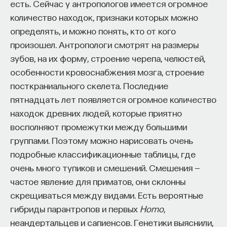
есть. Сейчас у антропологов имеется огромное
количество находок, признаки которых можно
определять, и можно понять, кто от кого
произошел. Антропологи смотрят на размеры
ПАРТНЁР ПРОЕКТА
зубов, на их форму, строение черепа, челюстей,
особенности кровоснабжения мозга, строение
посткраниального скелета. Последние
пятнадцать лет появляется огромное количество
Что такое партнёрский материал?
находок древних людей, которые приятно
восполняют промежутки между большими
группами. Поэтому можно нарисовать очень
подробные классификационные таблицы, где
очень много тупиков и смешений. Смешения —
частое явление для приматов, они склонны
скрещиваться между видами. Есть вероятные
гибриды парантропов и первых
Homo
,
Внеси свой вклад в дело
неандертальцев и сапиенсов. Генетики выяснили,
просвещения!