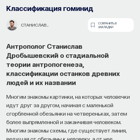
Классификация гоминид
СОХРАНИТЬ В
СТАНИСЛАВ
ЗАКЛАДКИ
ДРОБЫШЕВСКИЙ
Антрополог Станислав
Дробышевский о стадиальной
теории антропогенеза,
классификации останков древних
Основатель ПостНауки Ивар
людей и их названии
Максутов запускает сервис, который
поможет найти свою нишу
Многим знакомы картинки, на которых человечки
идут друг за другом, начиная с маленькой
в глобальных deep tech и биотех
сгорбленной обезьянки на четвереньках, затем
компаниях
более выпрямленной и заканчивая человеком.
В 2012 году
Ивар Максутов
создал проект
Многим знакомы схемы, где существует линия,
ПостНаука, который дал голос учёным и навсегда
ведущая от обезьяны к человеку, а от нее