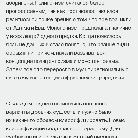
аборигены. Полигенизм считался более
Naukka Talents
— это не просто рекрутинговый
прогрессивным, так как противопоставлялся
сервис, а комплексная платформа поддержки
религиозной точке зрения о том, что все возникли
специалистов на пути к карьере в глобальных
от Адама и Евы. Моногенизм предполагал наличие
инновационных индустриях. Сервис помогает
у всех людей одного предка. Когда появилось
преодолеть существующие барьеры через
больше данных и стало понятно, что разные виды
обучение, карьерное сопровождение и прямые
обезьян ни при чем, начали развиваться
связи с компаниями, заинтересованными
концепции полицентризма и моноцентризма.
в
кадрах.​
высококвалифицированных
Затем все это переросло в мультирегиональную
гипотезу и концепцию африканской прародины.
Сервис создан для всех, кто хочет найти свой
путь в инновационных индустриях:
Учёных, инженеров и исследователей
С каждым годом открывались все новые
с опытом работы в научной сфере;
варианты древних существ, и нужно было
Специалистов с STEM-образованием,
их каким-то образом классифицировать. Новые
желающих сменить сферу деятельности;
классификации создавались по-разному. Для
Тех, кто пока не имеет достаточного опыта
учебников или популярных изданий рисовали