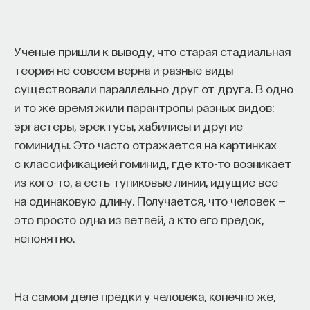
ПостНаука
команда ПостНауки
Ученые пришли к выводу, что старая стадиальная
теория не совсем верна и разные виды
существовали параллельно друг от друга. В одно
Сения Долгачева
и то же время жили парантропы разных видов:
редактор ПостНауки
эргастеры, эректусы, хабилисы и другие
гоминиды. Это часто отражается на картинках
с классификацией гоминид, где кто-то возникает
ТЕХНОЛОГИИ
из кого-то, а есть тупиковые линии, идущие все
644 публикации
на одинаковую длину. Получается, что человек —
это просто одна из ветвей, а кто его предок,
ТЕХНОЛОГИИ
МАТЕМАТИКА
ОБРАЗОВАНИЕ
непонятно.
НАУКА
БИОТЕХНОЛОГИИ
ПРОГРАММНАЯ ИНЖЕНЕРИЯ
ТОЧНЫЕ НАУКИ
На самом деле предки у человека, конечно же,
СТРОИТЕЛИ БУДУЩЕГО