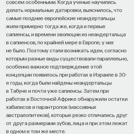
Если у вас есть STEM-образование или опыт
совсем особенными. Когда ученые научились
в исследовательской сфере — это ваш шанс
делать нормальные датировки, выяснилось, что
выйти на глобальный уровень. Помогите вместе
самые поздние европейские неандертальцы
приблизить Четвёртую индустриальную
жили примерно тогда же, когда и первые
революцию и найти своё место в инновационном
сапиенсы, и времени эволюции из неандертальца
будущем! ​
в сапиенсов, по крайней мере в Европе, у них
не было. Поэтому стали возникать идеи, согласно
Заполните анкету и загрузите своё резюме,
которым разные виды существовали параллельно,
чтобы стать участником программы
:
особенно важное подтверждение этой
https://postnauka.org/link/tal1125_blog1
концепции появилось при работах в Израиле в 30-
е годы, когда были найдены неандертальцы
11/24/2025
в Табуне и почти уже сапиенсы. Затем при
работах в Восточной Африке обнаружили остатки
НАПИСАТЬ НАМ
хабилисов и парантропов (массивных
австралопитеков), которые резко отличались друг
от друга размерами зубов, лица и при этом лежат
в одном и том же месте.
НАД МАТЕРИАЛОМ РАБОТАЛИ