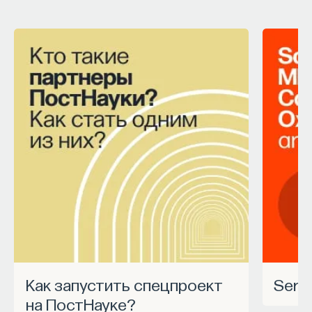
Как запустить спецпроект
Ser
на ПостНауке?