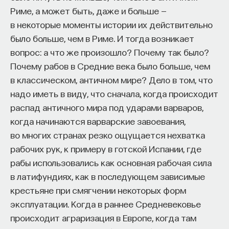
— Осознавать связь своего поведения
Риме, а может быть, даже и больше —
и эмоций с активностью нейромедиаторов
в некоторые моменты истории их действительно
мозга
было больше, чем в Риме. И тогда возникает
вопрос: а что же произошло? Почему так было?
Автор курса:
Вячеслав Дубынин
— доктор
Почему рабов в Средние века было больше, чем
биологических наук, профессор кафедры
в классическом, античном мире? Дело в том, что
физиологии человека и животных биологического
надо иметь в виду, что сначала, когда происходит
факультета МГУ им. М.В. Ломоносова
распад античного мира под ударами варваров,
когда начинаются варварские завоевания,
3/10/2025
во многих странах резко ощущается нехватка
рабочих рук, к примеру в готской Испании, где
НАПИСАТЬ НАМ
рабы использовались как основная рабочая сила
в латифундиях, как в последующем зависимые
крестьяне при смягчении некоторых форм
эксплуатации. Когда в раннее Средневековье
НАД МАТЕРИАЛОМ РАБОТАЛИ
происходит аграризация в Европе, когда там