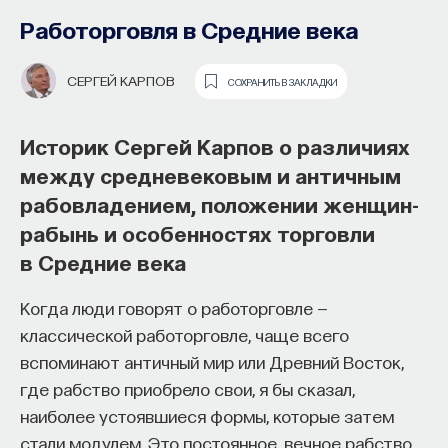
Работорговля в Средние века
СЕРГЕЙ КАРПОВ
СОХРАНИТЬ В ЗАКЛАДКИ
Историк Сергей Карпов о различиях
между средневековым и античным
рабовладением, положении женщин-
Как наши память, потребности,
рабынь и особенностях торговли
эмоции, внимание, воля связаны
в Средние века
с передачей сигналов
Когда люди говорят о работорговле —
от нейромедиаторов?
классической работорговле, чаще всего
вспоминают античный мир или Древний Восток,
Как устроена наша нервная система
где рабство приобрело свои, я бы сказал,
на структурном, клеточном и молекулярном
наиболее устоявшиеся формы, которые затем
уровнях? В чем состоит роль нейромедиаторов
стали модулем. Это постоянное, вечное рабство,
при управлении психическими и физическими