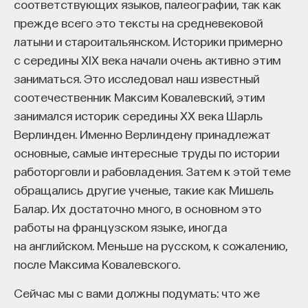
соответствующих языков, палеографии, так как
прежде всего это тексты на средневековой
Внеси свой вклад в дело
латыни и староитальянском. Историки примерно
просвещения!
с середины XIX века начали очень активно этим
заниматься. Это исследовал наш известный
ПОДДЕРЖАТЬ ПОСТНАУКУ
соотечественник Максим Ковалевский, этим
занимался историк середины XX века Шарль
Верлинден. Именно Верлиндену принадлежат
основные, самые интересные труды по истории
работорговли и рабовладения. Затем к этой теме
обращались другие ученые, такие как Мишель
Балар. Их достаточно много, в основном это
работы на французском языке, иногда
на английском. Меньше на русском, к сожалению,
после Максима Ковалевского.
Сейчас мы с вами должны подумать: что же