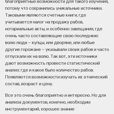
благоприятные возможности для такого изучения,
потому что сохранились уникальные источники.
Таковыми являются счетные книги, где
учитывается налог на продажу рабов,
нотариальные акты, и особенно завещания, где
очень часто составляющие свою последнюю
КУРС
Химия между нейронами:
волю люди — купцы, или дворяне, или любые
вещества, которые управляют
другие горожане — указывали своих рабов и часто
нами
отпускали их на волю. Так вот, эти источники
дают возможность провести статистический
СОХРАНИТЬ КУРС
анализ: где и какое было количество рабов.
Появляются возможности изучать их этнический
состав, возраст и цену.
Все это очень благоприятно и интересно. Но для
анализа документов, конечно, необходим
инструментарий, хорошее знание