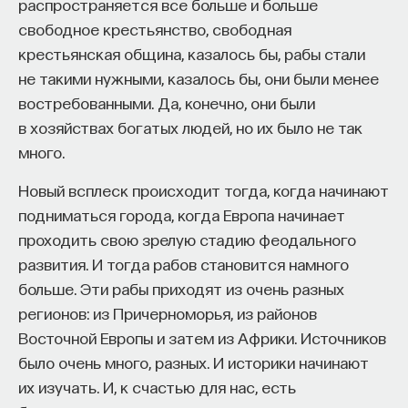
Вячеслав Дубынин
распространяется все больше и больше
доктор биологических наук, профессор
свободное крестьянство, свободная
кафедры физиологии человека и животных
крестьянская община, казалось бы, рабы стали
биологического факультета МГУ
им. М. В. Ломоносова, специалист в области
не такими нужными, казалось бы, они были менее
физиологии мозга
востребованными. Да, конечно, они были
в хозяйствах богатых людей, но их было не так
БИОЛОГИЯ
много.
1297 публикаций
Новый всплеск происходит тогда, когда начинают
БИОЛОГИЯ
МОЗГ
НЕЙРОФИЗИОЛОГИЯ
подниматься города, когда Европа начинает
проходить свою зрелую стадию феодального
ЕСТЕСТВЕННЫЕ НАУКИ
ЖУРНАЛ
развития. И тогда рабов становится намного
ХИМИЯ МЕЖДУ НЕЙРОНАМИ
больше. Эти рабы приходят из очень разных
регионов: из Причерноморья, из районов
Восточной Европы и затем из Африки. Источников
было очень много, разных. И историки начинают
их изучать. И, к счастью для нас, есть