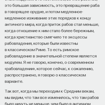
это большая зависимость, это превращение раба
процессами? Как появляются зависимость,
в говорящее орудие, и потом медленное-
утомление, состояние эйфории или азарта?
медленное изживание этих порядков к концу
Каково воздействие на работу мозга гормонов,
античного мира, когда приток рабов стал меньше,
иммунной системы?
когда отношение к ним стало более бережным,
Ответы на эти и другие вопросы можно найти,
когда христианство смягчило те эксцессы
записавшись
на курс «Химия между нейронами:
рабовладения, которые были известны
вещества, которые управляют нами»
в классическом Риме. То есть римское
рабовладение в значительной степени является
Пройдя этот курс, вы научитесь:
модулем. Я не говорю, конечно, о современном
— Ориентироваться в общих принципах
«рабовладении», которое сейчас, к сожалению,
работы нашего организма
распространено, я говорю о классическом
варианте.
— Разбираться в биохимических процессах
мозга
Так вот, когда мы переходим к Средним векам,
мы видим, что там все изменилось, что там рабов
— Понимать причины нейро- и психопатологий
было ничуть не меньше, чем было в античном