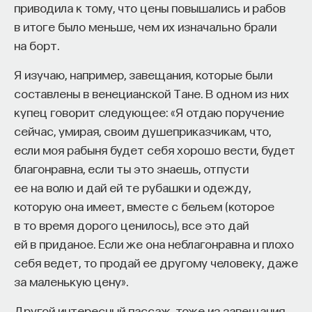
приводила к тому, что цены повышались и рабов
в итоге было меньше, чем их изначально брали
на борт.
Я изучаю, например, завещания, которые были
составлены в венецианской Тане. В одном из них
купец говорит следующее: «Я отдаю поручение
сейчас, умирая, своим душеприказчикам, что,
если моя рабыня будет себя хорошо вести, будет
благонравна, если ты это знаешь, отпусти
ее на волю и дай ей те рубашки и одежду,
которую она имеет, вместе с бельем (которое
в то время дорого ценилось), все это дай
ей в приданое. Если же она неблагонравна и плохо
себя ведет, то продай ее другому человеку, даже
за маленькую цену».
Другой интересный пассаж, тоже из завещания,