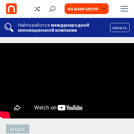
НАЖМИ МЕНЯ
Найти работу в
международной
начать
инновационной компании
СОБЫТИЯ
Химия между нейронами:
вещества, которые управляют нами
Как наши память, потребности, эмоции,
внимание, воля связаны с передачей
сигналов от нейромедиаторов?
ВЯЧЕСЛАВ ДУБЫНИН
СОХРАНИТЬ В ЗАКЛАДКИ
ВИДЕО