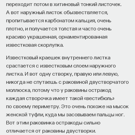
переходит потом в хитиновый тонкий листочек.
проекта имеют STEM-образование, при этом
32%
расщепление крахмала и белков в сусле.
А вот наружный листок обызвествляется,
заинтересованы в работе в инновационных
Образуется смесь сахаров и пептидов.
пропитывается карбонатом кальция, очень
компаниях, но не знают, с чего начать.
После этого сусло фильтруют, а затем кипятят
плотно, и получается толстая и часто очень
Специалисты сталкиваются с тремя ключевыми
и добавляют хмель. На литр пива нужно всего
красиво украшенная, орнаментированная
барьерами:
несколько граммов хмеля, но это очень важный
известковая скорлупка.
ингредиент в процессе приготовления пива.
Недостаток информации о глобальных
Известковый краешек внутреннего листка
Хмель взаимодействует с компонентами сусла
индустриях и карьерных возможностях
срастается с известковым слоем наружного
и образует с ними нерастворимые комплексы, что
мешает поиску подходящих ваканси; ​
листка. И вот одну створку, правую или левую,
важно для стабилизации пивной пены. Кроме того,
Непрозрачные механизмы в инновационных
никогда не спутаешь с раковиной двустворчатого
альфа- и бета-кислоты, содержащиеся в хмеле,
компаниях усложняют процесс
моллюска, потому что у раковины остракод
придают пиву характерную горечь, а различные
трудоустройства​;
каждая створочка имеет такой «вестибюль»
эфирные масла обеспечивают вкусовое
Стереотипы не позволяют эффективно
по своему периметру. Это очень похоже на мысок
многообразие.
конкурировать на международном рынке​.
женской туфли, куда мы засовываем пальцы ног.
Затем этот раствор охлаждают и перемещают
Вот этим раковинка остракоды сильно
Что такое Naukka Talents
в ферментационный сосуд с дрожжами.
отличается от раковины двустворки.