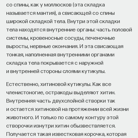
ингредиента: вода, хмель, дрожжи и ячменный
со спины, как у моллюсков (эта складка
изменил медийное пространство на русском
солод. Кроме этого туда добавляют множество
называется мантия), а свисающей со спины
языке. В 2021 году в Лондоне он основал компанию
вкусоактивных соединений, состав которых
широкой складкой тела. Внутри этой складки
Naukka
, помогающую учёным
может сильно варьироваться в зависимости
тела находятся внутренние органы: часть половой
и предпринимателям превращать их идеи
от сорта.
системы, кровеносные сосуды, печеночные
в технологии и успешные стартапы. Теперь
выросты, нервные окончания. И эта свисающая
команда ПостНауки запускает новый сервис —
Пивоварение — многоступенчатый процесс.
тонкая, наполненная внутренними органами
Naukka Talents
, рекрутинговое агентство,
Он начинается со смешивания пророщенного
складка тела покрывается с наружной
созданное для поддержки специалистов,
и молотого ячменного солода и воды — для
и внутренней стороны слоями кутикулы.
желающих работать в глобальных инновационных
образования начального сусла. На литр пива
индустриях.
требуется 200 грамм солода. Его количество
Естественно, хитиновой кутикулы. Как все
определяет крепость полученного пива, а тип
членистоногие, остракоды выделяют хитин.
В ходе работы с научным сообществом Ивар
(рис, кукуруза, пшеница) — цвет конечного
Внутренняя часть двухслойной створки так
и его команда обнаружили, что инновационные
продукта.
и остается хитиновой на протяжении всей жизни
индустрии испытывают кадровый голод,
животного. И только по самому контуру этой
особенно молодые deep tech и биотех компании.
Затем сусло нагревают примерно до 60 °C. При
створочки изнутри хитин обызвествляется.
Исследование аудитории ПостНауки
этой температуре ферменты в солоде —
Получается такая известковая корочка, которая
подтвердило масштаб: более
60%
слушателей
амилаза и протеаза — способны катализировать