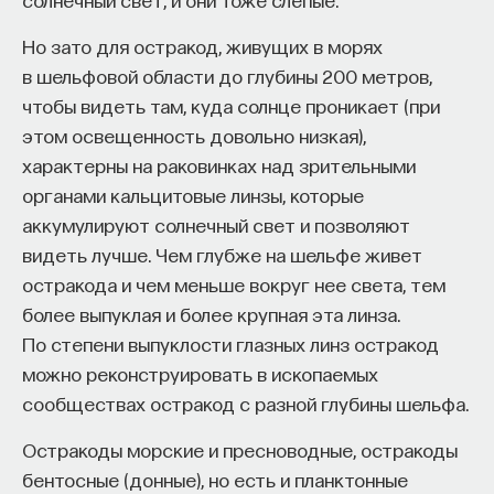
ЕСТЕСТВЕННЫЕ НАУКИ
ЖУРНАЛ
Но зато для остракод, живущих в морях
ПостНаука
в шельфовой области до глубины 200 метров,
команда ПостНауки
чтобы видеть там, куда солнце проникает (при
этом освещенность довольно низкая),
Сения Долгачева
характерны на раковинках над зрительными
редактор ПостНауки
органами кальцитовые линзы, которые
аккумулируют солнечный свет и позволяют
видеть лучше. Чем глубже на шельфе живет
ТЕХНОЛОГИИ
остракода и чем меньше вокруг нее света, тем
644 публикации
более выпуклая и более крупная эта линза.
Внеси свой вклад в дело
По степени выпуклости глазных линз остракод
просвещения!
ТЕХНОЛОГИИ
МАТЕМАТИКА
ОБРАЗОВАНИЕ
можно реконструировать в ископаемых
сообществах остракод с разной глубины шельфа.
НАУКА
БИОТЕХНОЛОГИИ
ПОДДЕРЖАТЬ ПОСТНАУКУ
ПРОГРАММНАЯ ИНЖЕНЕРИЯ
ТОЧНЫЕ НАУКИ
Остракоды морские и пресноводные, остракоды
бентосные (донные), но есть и планктонные
СТРОИТЕЛИ БУДУЩЕГО