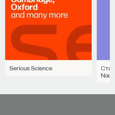
Serious Science
Станьте частью программы
Nauk