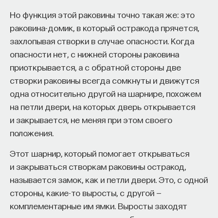
Дрожжевые клетки в охмеленном сусле
Naukka Talents
— это не просто рекрутинговый
Но функция этой раковины точно такая же: это
превращают сахара в этанол и углекислый газ —
сервис, а комплексная платформа поддержки
раковина-домик, в который остракода прячется,
этот процесс называется анаэробным
специалистов на пути к карьере в глобальных
захлопывая створки в случае опасности. Когда
(бескислородным) брожением. Ферментация
инновационных индустриях. Сервис помогает
опасности нет, с нижней стороны раковина
завершается в течение одной недели.
преодолеть существующие барьеры через
приоткрывается, а с обратной стороны две
Полученную смесь называют «зеленым» пивом.
обучение, карьерное сопровождение и прямые
створки раковины всегда сомкнуты и движутся
Это молодое пиво пока нельзя пить, так как оно
связи с компаниями, заинтересованными
одна относительно другой на шарнире, похожем
содержит неприятные на вкус соединения,
в
кадрах.​
высококвалифицированных
на петли двери, на которых дверь открывается
появившиеся в процессе брожения.
и закрывается, не меняя при этом своего
Сервис создан для всех, кто хочет найти свой
Чтобы их убрать, пиво должно пройти еще одну
положения.
путь в инновационных индустриях:
стадию приготовления — кондиционирование
Этот шарнир, который помогает открываться
Учёных, инженеров и исследователей
(созревание). Этот период может занимать
и закрываться створкам раковины остракод,
с опытом работы в научной сфере;
от нескольких дней (для эля) до нескольких
называется замок, как и петли двери. Это, с одной
недель (для светлого пива). Во время
Специалистов с STEM-образованием,
стороны, какие-то выросты, с другой —
кондиционирования молодое пиво остается
желающих сменить сферу деятельности;
комплементарные им ямки. Выросты заходят
в контакте с дрожжами, а ферменты внутри
Тех, кто пока не имеет достаточного опыта