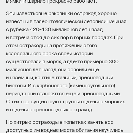
в ямки, и шарнир прекрасно работает.
дрожжей уменьшают концентрации лишних
работы в индустрии, но стремится развивать
соединений.
необходимые навыки.
Эти известковые раковинки остракод хорошо
известны в палеонтологической летописи начиная
После этого дрожжи удаляют путем фильтрации
Для уже готовых специалистов достаточно
с рубежа 420–430 миллионов лет назад
через пористую породу. Затем пиво
оставить информацию о себе: образование, опыт
и встречаются до сих пор в горных породах. При
упаковывается и продается. Уже на этапе
работы, навыки, интересы и владение
этом остракоды на протяжении этого
упаковки добавляют CO
под давлением — для
2
иностранными языками. Команда
Naukka Talents
колоссального срока своей истории
образования пивной пены.
будет искать, где эти навыки могут быть
существовали в морях, а где-то примерно 300
применены, и поможет найти международную
миллионов лет назад они освоили еще
Литература
deep tech
или биотех компанию, где человек
и наземный, континентальный, пресноводный
сможет раскрыть свои таланты.​ Для тех, кто ещё
D.E. Briggs, J.S. Hough, R. Stevens and T.W. Young,
биотопы. И с карбонового (каменноугольного)
набирается опыта, сервис предлагает вебинары
Malting and Brewing Science, 2nd
периода они становятся еще и пресноводными.
и индивидуальные консультации, чтобы понять,
С тех пор существуют группы отдельно морских
Edn, Vols 1 & 2, 1982
как развить необходимые навыки. Позднее будет
и отдельно пресноводных остракод.
запущена серия спецпроектов, рассказывающих
5/24/2021
о разных индустриях и их устройстве.​
Но хитрые остракоды в попытках занять все
доступные им водные места обитания научились