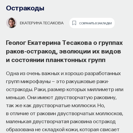
Остракоды
ЕКАТЕРИНА ТЕСАКОВА
СОХРАНИТЬ В ЗАКЛАДКИ
Геолог Екатерина Тесакова о группах
раков-остракод, эволюции их видов
и состоянии планктонных групп
Одна из очень важных и хорошо разработанных
Основатель ПостНауки Ивар
групп микрофауны — это ракушковые раки-
Максутов запускает сервис, который
остракоды. Раки, размер которых миллиметр или
поможет найти свою нишу
меньше. Они имеют двустворчатую раковину,
в глобальных deep tech и биотех
так же как двустворчатые моллюски. Но,
компаниях
в отличие от раковин двустворчатых моллюсков,
маленькая двустворчатая раковина остракод
В 2012 году
Ивар Максутов
создал проект
Для производства пива нужны четыре основных
образована не складкой кожи, которая свисает
ПостНаука, который дал голос учёным и навсегда