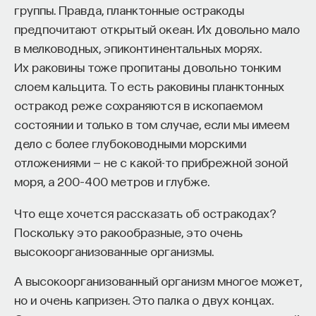
группы. Правда, планктонные остракоды
предпочитают открытый океан. Их довольно мало
в мелководных, эпиконтинентальных морях.
Их раковины тоже пропитаны довольно тонким
ПАРТНЁР ПРОЕКТА
слоем кальцита. То есть раковины планктонных
остракод реже сохраняются в ископаемом
состоянии и только в том случае, если мы имеем
дело с более глубоководными морскими
Что такое партнёрский материал?
отложениями — не с какой-то прибрежной зоной
моря, а 200–400 метров и глубже.
Что еще хочется рассказать об остракодах?
Поскольку это ракообразные, это очень
высокоорганизованные организмы.
А высокоорганизованный организм многое может,
Внеси свой вклад в дело
но и очень капризен. Это палка о двух концах.
просвещения!