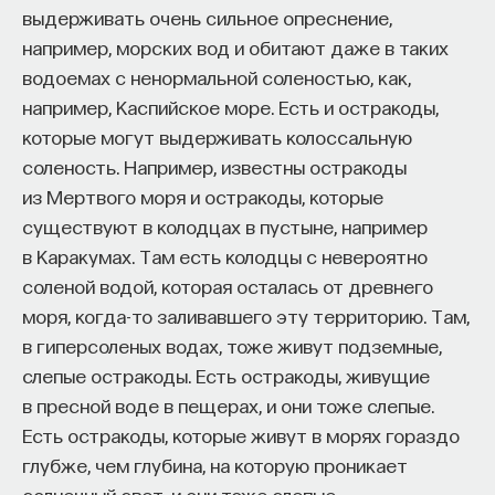
Если у вас есть STEM-образование или опыт
НАПИСАТЬ НАМ
выдерживать очень сильное опреснение,
в исследовательской сфере — это ваш шанс
например, морских вод и обитают даже в таких
выйти на глобальный уровень. Помогите вместе
водоемах с ненормальной соленостью, как,
приблизить Четвёртую индустриальную
например, Каспийское море. Есть и остракоды,
революцию и найти своё место в инновационном
НАД МАТЕРИАЛОМ РАБОТАЛИ
которые могут выдерживать колоссальную
будущем! ​
соленость. Например, известны остракоды
ПостНаука
из Мертвого моря и остракоды, которые
Заполните анкету и загрузите своё резюме,
команда ПостНауки
существуют в колодцах в пустыне, например
чтобы стать участником программы
:
в Каракумах. Там есть колодцы с невероятно
https://postnauka.org/link/tal1125_blog1
Илья Гриднев
соленой водой, которая осталась от древнего
11/24/2025
Научный редактор
моря, когда-то заливавшего эту территорию. Там,
в гиперсоленых водах, тоже живут подземные,
НАПИСАТЬ НАМ
слепые остракоды. Есть остракоды, живущие
ХИМИЯ
в пресной воде в пещерах, и они тоже слепые.
260 публикаций
Есть остракоды, которые живут в морях гораздо
глубже, чем глубина, на которую проникает
НАД МАТЕРИАЛОМ РАБОТАЛИ
солнечный свет, и они тоже слепые.
ХИМИЯ
БИОХИМИЯ
АЛКОГОЛЬ