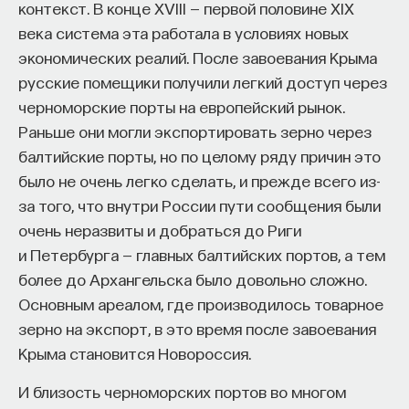
актуальным, потому что Средневековье
контекст. В конце XVIII — первой половине XIX
продолжало искать гармонию не только
века система эта работала в условиях новых
в обществе, но и в мире.
экономических реалий. После завоевания Крыма
русские помещики получили легкий доступ через
Хорошая погода не случайно на старославянском
черноморские порты на европейский рынок.
языке называется так странно —
Раньше они могли экспортировать зерно через
«благорастворение воздухов». Этот термин
балтийские порты, но по целому ряду причин это
возник задолго до христианства. Мир находится
было не очень легко сделать, и прежде всего из-
в равновесии, когда все четыре стихии в нем
за того, что внутри России пути сообщения были
пребывают в гармонии: земля, вода, огонь
очень неразвиты и добраться до Риги
и воздух.
и Петербурга — главных балтийских портов, а тем
более до Архангельска было довольно сложно.
Так и человек пребывает в гармонии, равновесии,
Основным ареалом, где производилось товарное
когда все четыре сока внутри его тела
зерно на экспорт, в это время после завоевания
сбалансированы. Темпераменты, которые
Крыма становится Новороссия.
мы часто используем: сангвиники, холерики
и другие — с XI века стали очень популярными
И близость черноморских портов во многом
на Западе, их вспомнили в контексте