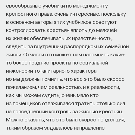
своеобразные учебники по менеджменту
НАПИСАТЬ НАМ
крепостного права, очень интересные, поскольку
в основном авторы этих учебников советуют
контролировать крестьян вплоть до мелочей
их жизни: обеспечивать их нравственность,
НАД МАТЕРИАЛОМ РАБОТАЛИ
следить за внутренним распорядком их семейной
жизни. Отчасти это может нам напомнить какие-
Олег Воскобойников
то более поздние проекты по социальной
PhD, доктор исторических наук, ординарный
инженерии тоталитарного характера,
профессор Высшей школы экономики,
профессор Школы исторических наук НИУ ВШЭ,
но мы должны помнить, что все это было скорее
старший научный сотрудник Лаборатории
медиевистических исследований НИУ ВШЭ
пожеланием, чем реальностью, и в реальности,
как мы можем судить, очень мало кто
ИСТОРИЯ
из помещиков отваживался тратить столько сил
1085 публикаций
на повседневный контроль за жизнью крестьян.
Можно сказать, что это была скорее тенденция,
ИСТОРИЯ
ФИЛОСОФИЯ
СРЕДНЕВЕКОВЬЕ
таким образом задавалось направление