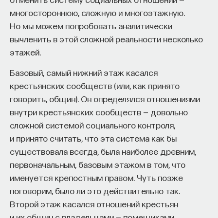
Вячеслав Дубынин
«Согласие» по-латыни будет
consensu
. Все общие
многостороннюю, сложную и многоэтажную.
доктор биологических наук, профессор
кафедры физиологии человека и животных
процессы, в том числе совместное пение или
Но мы можем попробовать аналитически
биологического факультета МГУ
приход к согласию на суде, возможны, когда люди
им. М. В. Ломоносова, специалист в области
вычленить в этой сложной реальности несколько
физиологии мозга
нашли единую гармонию.
этажей.
Важно понимать, что Средневековье мыслит
БИОЛОГИЯ
Базовый, самый нижний этаж касался
1298 публикаций
трансцендентными категориями. У нас все иначе:
крестьянских сообществ (или, как принято
хотя многие верят в загробную жизнь,
говорить, общин). Он определялся отношениями
мы понимаем, что наши земные дела мы должны
БИОЛОГИЯ
МОЗГ
НЕЙРОФИЗИОЛОГИЯ
внутри крестьянских сообществ — довольно
решать, исходя из наших земных законов, правил,
сложной системой социального контроля,
ЕСТЕСТВЕННЫЕ НАУКИ
ЖУРНАЛ
запретов и разрешений. Когда я говорю, что
и принято считать, что эта система как бы
Средневековье мыслит трансцендентно, я имею
ХИМИЯ МЕЖДУ НЕЙРОНАМИ
существовала всегда, была наиболее древним,
в виду, что мыслящие средневековые люди все
первоначальным, базовым этажом в том, что
серьезные вопросы соотносят с миром
именуется крепостным правом. Чуть позже
небесным, потому что земной мир не вечен,
поговорим, было ли это действительно так.
а основы бытия нужно искать где-то в космосе.
Второй этаж касался отношений крестьян
и их общин с владельцами — помещиками