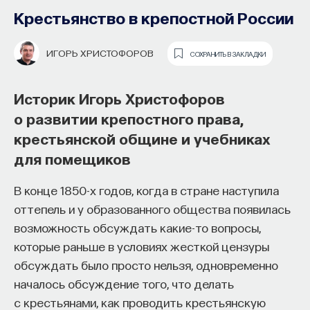
и обществе средневековой Европы
Крестьянство в крепостной России
ОЛЕГ ВОСКОБОЙНИКОВ
СОХРАНИТЬ В ЗАКЛАДКИ
ИГОРЬ ХРИСТОФОРОВ
СОХРАНИТЬ В ЗАКЛАДКИ
Историк Олег Воскобойников
Историк Игорь Христофоров
о средневековом космосе и праве,
о развитии крепостного права,
человеческих темпераментах
крестьянской общине и учебниках
и «благорастворении воздухов»
для помещиков
Как наши память, потребности,
эмоции, внимание, воля связаны
Идея гармонии — кочевая, свойственная всем
В конце 1850-х годов, когда в стране наступила
с передачей сигналов
человеческим культурам и цивилизациям. Это
оттепель и у образованного общества появилась
от нейромедиаторов?
слово греческого происхождения, оно связано
возможность обсуждать какие-то вопросы,
с музыкой, но понимают его широко. В этой
которые раньше в условиях жесткой цензуры
Как устроена наша нервная система
лекции я попробую выяснить, что это понятие
обсуждать было просто нельзя, одновременно
на структурном, клеточном и молекулярном
значит для средневековой цивилизации.
началось обсуждение того, что делать
уровнях? В чем состоит роль нейромедиаторов
с крестьянами, как проводить крестьянскую
Несколько лет назад специально ради этой цели
при управлении психическими и физическими