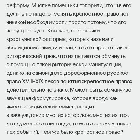
реформу. Многие помещики говорили, что ничего
я собрал в Москве пару десятков друзей
процессами? Как появляются зависимость,
делать не надо: отменять крепостное право нет
из разных стран, чтобы провести масштабную
утомление, состояние эйфории или азарта?
никакой необходимости просто потому, что его
конференцию. Нельзя сказать, что она помогла
Каково воздействие на работу мозга гормонов,
не существует. Конечно, сторонники
найти все ответы, но нам удалось собрать
иммунной системы?
крестьянской реформы, которых называли
историков разных сфер, литературоведов,
Ответы на эти и другие вопросы можно найти,
аболиционистами, считали, что это просто такой
искусствоведов, чтобы понять, насколько это
записавшись
на курс «Химия между нейронами:
риторический трюк, что их пытаются обмануть
формообразующее понятие.
вещества, которые управляют нами»
с помощью такой риторической манипуляции,
Поиски гармонии
однако на самом деле дореформенное русское
Пройдя этот курс, вы научитесь:
право XVIII–XIX веков понятия «крепостное право»
Христианское Средневековье действительно
действительно не знало. Может быть, обманчиво
— Ориентироваться в общих принципах
было цивилизацией, которая ищет гармонию
звучащая формулировка, которая вроде как
работы нашего организма
и равновесие между постоянно
имеет юридический смысл, вводит
— Разбираться в биохимических процессах
противоборствующими силами. Это состояние
в заблуждение многих историков, многих из тех,
мозга
поиска отразилось в теоретической мысли,
кто думал об этом тогда, то есть современников
философской спекуляции, богословствовании,
тех событий. Чем же было крепостное право?
— Понимать причины нейро- и психопатологий
поэзии и реальной жизни.