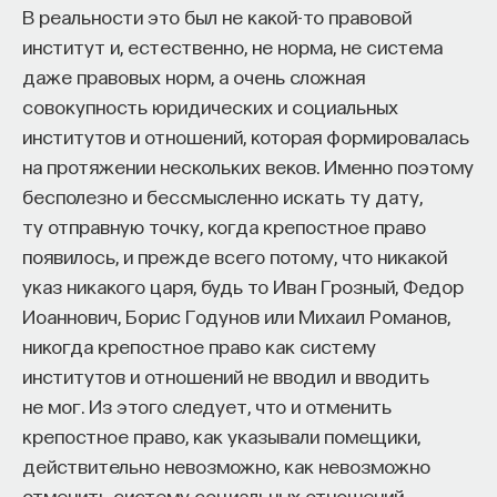
В реальности это был не какой-то правовой
— Осознавать связь своего поведения
Например, средневековое правосудие очень
институт и, естественно, не норма, не система
и эмоций с активностью нейромедиаторов
сильно отличается от нашего — с его инквизицией,
даже правовых норм, а очень сложная
мозга
Божьими судами, неписаным правом, основанным
совокупность юридических и социальных
Автор курса:
Вячеслав Дубынин
— доктор
на памяти законоговорителей. На первый взгляд
институтов и отношений, которая формировалась
биологических наук, профессор кафедры
кажется, что это никак не относится к слову
на протяжении нескольких веков. Именно поэтому
физиологии человека и животных биологического
«гармония», но на самом деле средневековый суд
бесполезно и бессмысленно искать ту дату,
факультета МГУ им. М.В. Ломоносова
своей основной задачей видел умиротворение
ту отправную точку, когда крепостное право
противоборствующих сторон любыми
появилось, и прежде всего потому, что никакой
3/10/2025
способами. Люди Средневековья считали, что
указ никакого царя, будь то Иван Грозный, Федор
на земле правит относительная правда,
Иоаннович, Борис Годунов или Михаил Романов,
НАПИСАТЬ НАМ
а истина известна только Богу, — но приблизиться
никогда крепостное право как систему
к этой гармонии, важно договориться.
институтов и отношений не вводил и вводить
«Согласие» — слово, которое для нас никак
не мог. Из этого следует, что и отменить
не связано с гармонией, а для латинского
крепостное право, как указывали помещики,
НАД МАТЕРИАЛОМ РАБОТАЛИ
сознания Средневековья очень близко
действительно невозможно, как невозможно
к звучащему на латыни слову
harmonia
.
отменить систему социальных отношений —