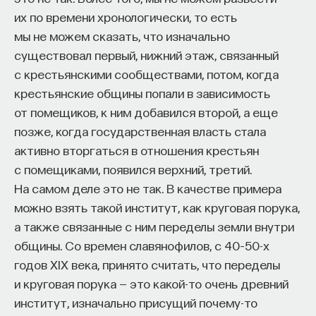
и иерархиях. Начиная с V века христианские
их по времени хронологически, то есть
Внеси свой вклад в дело
мыслители вырабатывают строгую иерархию
мы не можем сказать, что изначально
просвещения!
небесных сил, которые обитают вокруг трона
существовал первый, нижний этаж, связанный
Всевышнего. Эти ангелы стройно и гармонично
с крестьянскими сообществами, потом, когда
поют, и это гармоничное пение очень важно для
ПОДДЕРЖАТЬ ПОСТНАУКУ
крестьянские общины попали в зависимость
средневековой музыкальной теории
от помещиков, к ним добавился второй, а еще
и представлений о гармонии.
позже, когда государственная власть стала
активно вторгаться в отношения крестьян
Теория гармонии
с помещиками, появился верхний, третий.
На самом деле это не так. В качестве примера
Идея гармонии закладывается уже в самом
можно взять такой институт, как круговая порука,
начале Средневековья — например, в творчестве
а также связанные с ним переделы земли внутри
Псевдо-Дионисия Ареопагита, чьи трактаты
общины. Со времен славянофилов, с 40–50-х
о мистическом богословии переводились
годов XIX века, принято считать, что переделы
на Западе несколько раз и имели большое
и круговая порука — это какой-то очень древний
влияние. Схоластика как род мышления — это
институт, изначально присущий почему-то
тоже попытка гармонизации самых разных