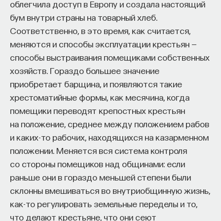
облегчила доступ в Европу и создала настоящий
гиппократовско-галеновской теории о соках.
бум внутри страны на товарный хлеб.
Человек обретает свой темперамент и характер
Соответственно, в это время, как считается,
в зависимости от того, какой из соков в нем
меняются и способы эксплуатации крестьян —
преобладает. Когда один из них преобладает,
способы выстраивания помещиками собственных
появляется определенный характер, но тело все
хозяйств. Гораздо большее значение
равно работает как гармоничная машина
приобретает барщина, и появляются такие
и зависит только от сбоев, которые происходят,
хрестоматийные формы, как месячина, когда
когда душа очень сильно склоняется в сторону
помещики переводят крепостных крестьян
одного темперамента.
на положение, среднее между положением рабов
и каких-то рабочих, находящихся на казарменном
Существует одна интересная поэма
положении. Меняется вся система контроля
о взаимодействии тела и души. Она возникла
со стороны помещиков над общинами: если
около 1200 года и называется «Чрево». Это
раньше они в гораздо меньшей степени были
сатирическая поэма, где по сюжету язык поднял
склонны вмешиваться во внутриобщинную жизнь,
бунт, обратился ко всем членам тела: «Что это
как-то регулировать земельные переделы и то,
такое, почему нами всеми правит чрево,
что делают крестьяне, что они сеют
а не разум? Пора нам покончить с этой тиранией».