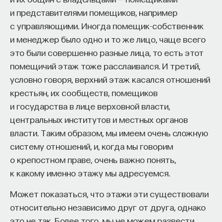
Средневековый космос
и представителями помещиков, например
с управляющими. Иногда помещик-собственник
Слово «космос» они не всегда понимали как
и менеджер было одно и то же лицо, чаще всего
бесконечное пространство. Мир — это такой же
это были совершенно разные лица, то есть этот
локус, такое же место, как твоя родная деревня
помещичий этаж тоже расслаивался. И третий,
КУРС
или город. Средневековье мыслит местами,
Химия между нейронами:
условно говоря, верхний этаж касался отношений
поэтому твой локус должен быть удобным
вещества, которые управляют
крестьян, их сообществ, помещиков
и гармоничным. В этом месте должна быть
нами
и государства в лице верховной власти,
хорошая погода, и люди в нем должны жить
центральных институтов и местных органов
мирно. На самом деле реальность бывала разной,
власти. Таким образом, мы имеем очень сложную
СОХРАНИТЬ КУРС
и Средневековье — это цивилизация катаклизмов,
систему отношений, и, когда мы говорим
но мечта о хорошей погоде не оставляла его.
о крепостном праве, очень важно понять,
к какому именно этажу мы адресуемся.
С этой мечтой связана одна особенность
средневековой космологии, которая всегда
Может показаться, что этажи эти существовали
начинается с истории о сотворении Богом неба
относительно независимо друг от друга, однако
и земли, а дальше рассказывает о небесах
это не так. Более того, мы не можем развести