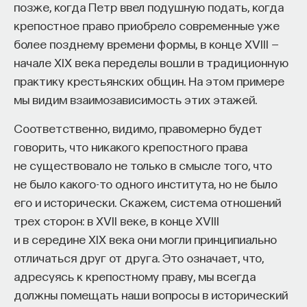
в картине еще не делает ее некрасивой и Бог
позже, когда Петр ввел подушную подать, когда
разрешает присутствовать злу в этом мире,
крепостное право приобрело современные уже
чтобы святые и проповедники смогли найти свое
более позднему времени формы, в конце XVIII —
место в мироздании. Без испытаний
начале XIX века переделы вошли в традиционную
не существовало бы и совершенства. Такая
практику крестьянских общин. На этом примере
парадоксальная логика находила большой отклик
мы видим взаимозависимость этих этажей.
в умах людей позднего Средневековья.
Соответственно, видимо, правомерно будет
говорить, что никакого крепостного права
Душа и тело
не существовало не только в смысле того, что
Полностью повторяла эти мысли о равновесии
не было какого-то одного института, но не было
новая наука о мире и человеке — естествознание
его и исторически. Скажем, система отношений
(лат.
scientia naturalis
). Его правильно считать
трех сторон: в XVII веке, в конце XVIII
предком нашей современной физики с одной
и в середине XIX века они могли принципиально
стороны и медицины с другой стороны: это наука
отличаться друг от друга. Это означает, что,
о мире и человеке. Благодаря ей образ
адресуясь к крепостному праву, мы всегда
макрокосмоса и микрокосмоса оказался
должны помещать наши вопросы в исторический