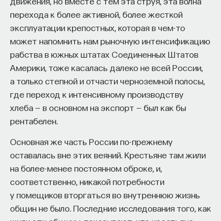
движения, но вместе с тем эта струя, эта волна
ХРИСТИАНСТВО
СХОЛАСТИКА
перехода к более активной, более жесткой
ГУМАНИТАРНЫЕ НАУКИ
эксплуатации крепостных, которая в чем-то
может напомнить нам рыночную интенсификацию
рабства в южных штатах Соединенных Штатов
Америки, тоже касалась далеко не всей России,
а только степной и отчасти черноземной полосы,
где переход к интенсивному производству
хлеба — в основном на экспорт — был как бы
рентабелен.
Основная же часть России по-прежнему
Внеси свой вклад в дело
оставалась вне этих веяний. Крестьяне там жили
просвещения!
на более-менее постоянном оброке, и,
соответственно, никакой потребности
ПОДДЕРЖАТЬ ПОСТНАУКУ
у помещиков вторгаться во внутреннюю жизнь
общин не было. Последние исследования того, как