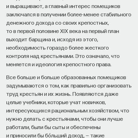
и выращивают, а главный интерес помещиков
Начинается битва. Целый день руки, ноги и голова
заключался в получении более-менее стабильного
воюют с ненавистным желудком. Но в конце все
денежного дохода со своих крепостных,
проголодались и пошли на мировую. Язык тут же
то в первой половине XIX века на первый план
прикусил сам себя и стал просить прощения:
выходит барщина и, исходя из этого,
«Дорогое чрево, извини, мы совсем не это имели
необходимость гораздо более жесткого
в виду». Гармония восстанавливается. Тело
контроля над крестьянами. Это означало, что
продолжает работать, как ему и положено.
меняется и идеология крепостного права.
Подводя итог, важно отметить, что как в больших,
Все больше и больше образованных помещиков
так и в малых текстах — в церковном пении,
задумываются о том, как правильно организовать
поэзии, «Божественной комедии» —
труд крестьян и их жизнь. Появляются даже
Средневековье оставило нам урок о том, что
целые учебники, которые учат новичков,
согласие, мир, гармония, терпимость
интересующихся рациональным хозяйством, что
по отношению друг к другу — это большая
нужно делать с крестьянами, чтобы они лучше
ценность.
работали, были бы сыты и обеспечены
6/6/2020
и приносили бы бо́льший доход, — такие