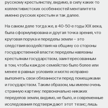
русскому крестьянству, видимо, в силу каких-то
и противоречивых доктрин, течений, стилей
коллективистских особенностей менталитета
мышления, чтобы мыслящие христиане обладали
именно русских крестьян и так далее.
стройной системой мироздания, в котором
строго указано место человека.
На самом деле тогда же, в 40–50-е годы XIX века,
С той же целью пишутся многочисленные своды
была сформулирована и другая точка зрения, что
знаний, в которых все строго раскладывается
круговая порука и переделы земли — это
по полочкам, примерно как распределяли
следствия воздействия на общину со стороны
по ячейкам силы земные и небесные. Девяти
государственной власти: переделы навязаны
ангельским чинам противостоят девять
крестьянам государством, заинтересованным
античинов демонов. Сначала трудно наблюдать
в том, чтобы каждое семейство было более или
в этом противопоставлении гармонию, потому что
менее в равных условиях и могло исправно
негативные явления, на первый взгляд, ломают
выполнять свои обязанности перед помещиками
гармонию. Но средневековые мыслители
и государством. Таким образом, мы имеем очень
не боятся присутствия зла в мире, даже если
странную картину: первоначально никаких
считают его отсутствием добра. Они не боятся
переделов земли, видимо, не было, и современные
зла, потому что присутствие черного цвета
исследования подтверждают этот тезис; лишь