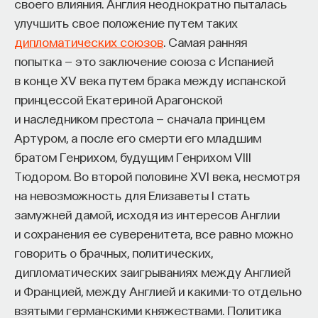
Вячеслав Дубынин
своего влияния. Англия неоднократно пыталась
доктор биологических наук, профессор
улучшить свое положение путем таких
кафедры физиологии человека и животных
дипломатических союзов
. Самая ранняя
биологического факультета МГУ
им. М. В. Ломоносова, специалист в области
попытка — это заключение союза с Испанией
физиологии мозга
в конце XV века путем брака между испанской
принцессой Екатериной Арагонской
БИОЛОГИЯ
и наследником престола — сначала принцем
1297 публикаций
Артуром, а после его смерти его младшим
братом Генрихом, будущим Генрихом VIII
БИОЛОГИЯ
МОЗГ
НЕЙРОФИЗИОЛОГИЯ
Тюдором. Во второй половине XVI века, несмотря
ЕСТЕСТВЕННЫЕ НАУКИ
ЖУРНАЛ
на невозможность для Елизаветы I стать
замужней дамой, исходя из интересов Англии
ХИМИЯ МЕЖДУ НЕЙРОНАМИ
и сохранения ее суверенитета, все равно можно
говорить о брачных, политических,
дипломатических заигрываниях между Англией
и Францией, между Англией и какими-то отдельно
взятыми германскими княжествами. Политика