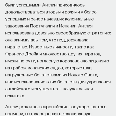
были успешными. Англии приходилось
Внеси свой вклад в дело
довольствоваться вторыми ролями у более
просвещения!
успешных и ранее начавших колониальные
завоевания Португалии и Испании. Англия
ПОДДЕРЖАТЬ ПОСТНАУКУ
использовала довольно своеобразную стратегию:
она занималась тем, что поддерживала
пиратство. Известные личности, такие как
Фрэнсис Дрейк и множество других пиратов,
имели, по сути, негласную королевскую лицензию
на грабеж испанских судов, которые шли,
нагруженные богатствами из Нового Света,
и на использование этих богатств для укрепления
английского могущества — полулегальная
политика.
Англия, как и все европейские государства того
времени, пыталась решить колониальную