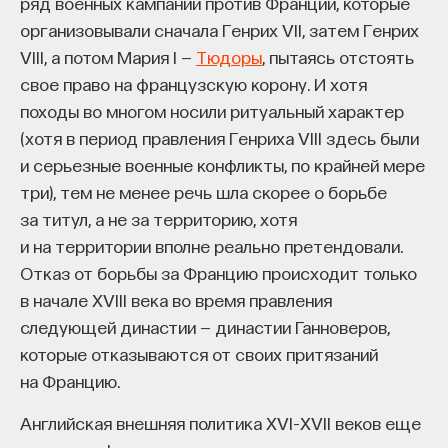
ряд военных кампаний против Франции, которые
организовывали сначала Генрих VII, затем Генрих
VIII, а потом Мария I —
Тюдоры
, пытаясь отстоять
свое право на французскую корону. И хотя
походы во многом носили ритуальный характер
(хотя в период правления Генриха VIII здесь были
и серьезные военные конфликты, по крайней мере
три), тем не менее речь шла скорее о борьбе
за титул, а не за территорию, хотя
и на территории вполне реально претендовали.
Отказ от борьбы за Францию происходит только
в начале XVIII века во время правления
следующей династии — династии Ганноверов,
которые отказываются от своих притязаний
на Францию.
Английская внешняя политика XVI–XVII веков еще