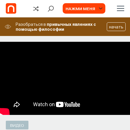
НАЖМИ МЕНЯ
Разобраться в
привычных явлениях
с
начать
помощью философии
СОБЫТИЯ
Химия между нейронами:
вещества, которые управляют нами
Как наши память, потребности, эмоции,
внимание, воля связаны с передачей
сигналов от нейромедиаторов?
ВЯЧЕСЛАВ ДУБЫНИН
СОХРАНИТЬ В ЗАКЛАДКИ
ВИДЕО