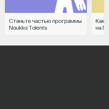
Станьте частью программы
Как запустить спецпроект
Naukka Talents
на П