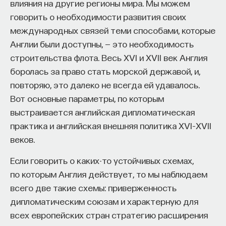
влияния на другие регионы мира. Мы можем
— Осознавать связь своего поведения
говорить о необходимости развития своих
и эмоций с активностью нейромедиаторов
международных связей теми способами, которые
мозга
Англии были доступны, — это необходимость
строительства флота. Весь XVI и XVII век Англия
Автор курса:
Вячеслав Дубынин
— доктор
боролась за право стать морской державой, и,
биологических наук, профессор кафедры
повторяю, это далеко не всегда ей удавалось.
физиологии человека и животных биологического
Вот основные параметры, по которым
факультета МГУ им. М.В. Ломоносова
выстраивается английская дипломатическая
3/10/2025
практика и английская внешняя политика XVI–XVII
веков.
НАПИСАТЬ НАМ
Если говорить о каких-то устойчивых схемах,
по которым Англия действует, то мы наблюдаем
всего две такие схемы: приверженность
дипломатическим союзам и характерную для
НАД МАТЕРИАЛОМ РАБОТАЛИ
всех европейских стран стратегию расширения