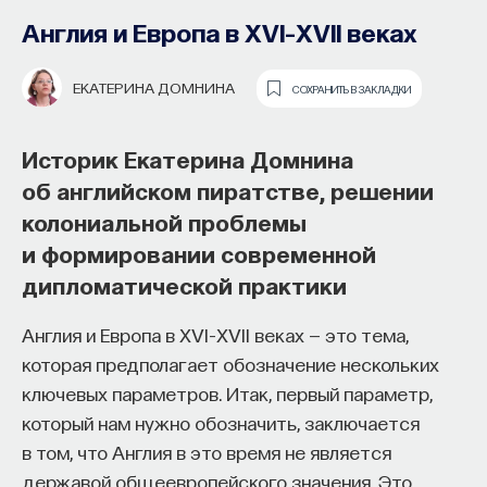
Англия и Европа в XVI–XVII веках
ЕКАТЕРИНА ДОМНИНА
СОХРАНИТЬ В ЗАКЛАДКИ
Историк Екатерина Домнина
об английском пиратстве, решении
колониальной проблемы
Как наши память, потребности,
и формировании современной
эмоции, внимание, воля связаны
дипломатической практики
с передачей сигналов
Англия и Европа в XVI–XVII веках — это тема,
от нейромедиаторов?
которая предполагает обозначение нескольких
ключевых параметров. Итак, первый параметр,
Как устроена наша нервная система
который нам нужно обозначить, заключается
на структурном, клеточном и молекулярном
в том, что Англия в это время не является
уровнях? В чем состоит роль нейромедиаторов
державой общеевропейского значения. Это
при управлении психическими и физическими