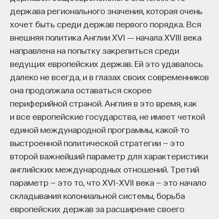
держава регионального значения, которая очень
процессами? Как появляются зависимость,
хочет быть среди держав первого порядка. Вся
утомление, состояние эйфории или азарта?
внешняя политика Англии XVI ― начала XVIII века
Каково воздействие на работу мозга гормонов,
направлена на попытку закрепиться среди
иммунной системы?
ведущих европейских держав. Ей это удавалось
Ответы на эти и другие вопросы можно найти,
далеко не всегда, и в глазах своих современников
записавшись
на курс «Химия между нейронами:
она продолжала оставаться скорее
вещества, которые управляют нами»
периферийной страной. Англия в это время, как
и все европейские государства, не имеет четкой
Пройдя этот курс, вы научитесь:
единой международной программы, какой-то
— Ориентироваться в общих принципах
выстроенной политической стратегии — это
работы нашего организма
второй важнейший параметр для характеристики
английских международных отношений. Третий
— Разбираться в биохимических процессах
параметр — это то, что XVI–XVII века — это начало
мозга
складывания колониальной системы, борьба
— Понимать причины нейро- и психопатологий
европейских держав за расширение своего