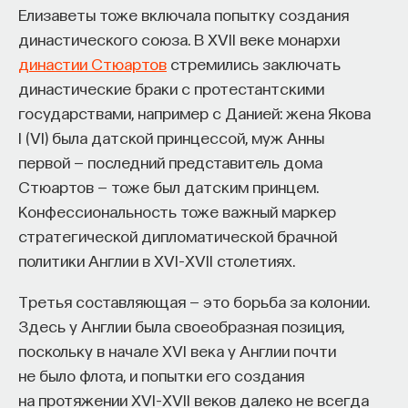
Елизаветы тоже включала попытку создания
династического союза. В XVII веке монархи
династии Стюартов
стремились заключать
династические браки с протестантскими
государствами, например с Данией: жена Якова
КУРС
I (VI) была датской принцессой, муж Анны
Химия между нейронами:
первой — последний представитель дома
вещества, которые управляют
Стюартов — тоже был датским принцем.
нами
Конфессиональность тоже важный маркер
стратегической дипломатической брачной
СОХРАНИТЬ КУРС
политики Англии в XVI–XVII столетиях.
Третья составляющая — это борьба за колонии.
Здесь у Англии была своеобразная позиция,
поскольку в начале XVI века у Англии почти
не было флота, и попытки его создания
на протяжении XVI–XVII веков далеко не всегда