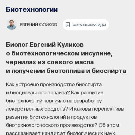
Биотехнологии
ЕВГЕНИЙ КУЛИКОВ
СОХРАНИТЬ В ЗАКЛАДКИ
Биолог Евгений Куликов
о биотехнологическом инсулине,
чернилах из соевого масла
Как наши память, потребности,
и получении биотоплива и биоспирта
эмоции, внимание, воля связаны
Как устроено производство биоспирта
с передачей сигналов
и биодизельного топлива? Как развитие
от нейромедиаторов?
биотехнологий повлияло на разработку
лекарственных средств? И каковы перспективы
Как устроена наша нервная система
развития биотехнологий и продуктов
на структурном, клеточном и молекулярном
биотехнологоческого производства? Об этом
уровнях? В чем состоит роль нейромедиаторов
рассказывает кандидат биологических наук
при управлении психическими и физическими