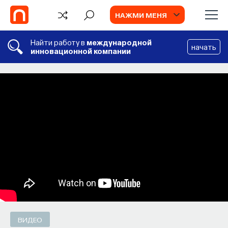
НАЖМИ МЕНЯ
Найти работу в
международной
начать
инновационной компании
СОБЫТИЯ
Химия между нейронами:
вещества, которые управляют нами
Как наши память, потребности, эмоции,
внимание, воля связаны с передачей
сигналов от нейромедиаторов?
ВЯЧЕСЛАВ ДУБЫНИН
СОХРАНИТЬ В ЗАКЛАДКИ
ВИДЕО