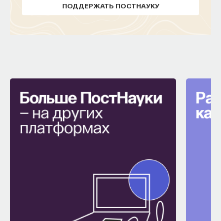
Вячеслав Дубынин
ПОДДЕРЖАТЬ ПОСТНАУКУ
доктор биологических наук, профессор
кафедры физиологии человека и животных
биологического факультета МГУ
им. М. В. Ломоносова, специалист в области
физиологии мозга
БИОЛОГИЯ
1298 публикаций
БИОЛОГИЯ
МОЗГ
НЕЙРОФИЗИОЛОГИЯ
ЕСТЕСТВЕННЫЕ НАУКИ
ЖУРНАЛ
ХИМИЯ МЕЖДУ НЕЙРОНАМИ