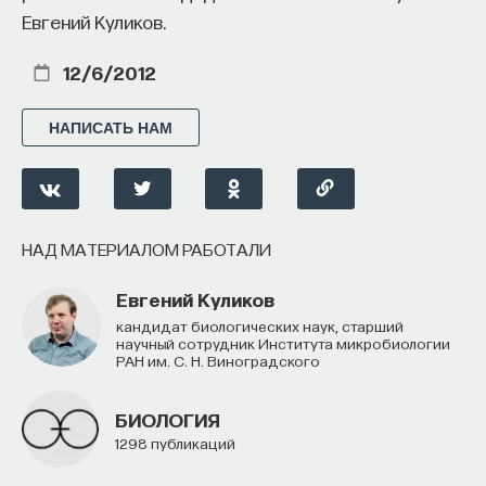
Евгений Куликов.
процессами? Как появляются зависимость,
утомление, состояние эйфории или азарта?
12/6/2012
Каково воздействие на работу мозга гормонов,
иммунной системы?
НАПИСАТЬ НАМ
Ответы на эти и другие вопросы можно найти,
записавшись
на курс «Химия между нейронами:
вещества, которые управляют нами»
НАД МАТЕРИАЛОМ РАБОТАЛИ
Пройдя этот курс, вы научитесь:
Евгений Куликов
— Ориентироваться в общих принципах
кандидат биологических наук, старший
работы нашего организма
научный сотрудник Института микробиологии
РАН им. С. Н. Виноградского
— Разбираться в биохимических процессах
мозга
БИОЛОГИЯ
1298 публикаций
— Понимать причины нейро- и психопатологий