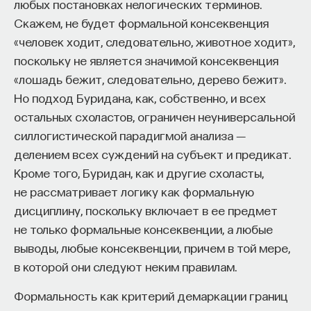
любых постановках нелогических терминов.
успешно развиваться в ФРГ. «Благосостояние для
Скажем, не будет формальной консеквенция
всех» — таков был лозунг правительства
«человек ходит, следовательно, животное ходит»,
Аденауэра. Одним из его идейных вдохновителей
поскольку не является значимой консеквенция
и реализаторов был Людвиг Эрхард, министр
«лошадь бежит, следовательно, дерево бежит».
экономики правительства Аденауэра. И мы видим,
Но подход Буридана, как, собственно, и всех
что уже в середине 50-х годов Германия вышла
остальных схоластов, ограничен неуниверсальной
из тяжелейшего экономического кризиса
силлогистической парадигмой анализа ―
и начала лидировать по росту ВВП среди других
делением всех суждений на субъект и предикат.
европейских стран.
Кроме того, Буридан, как и другие схоласты,
Другой проблемой, с которой столкнулся
не рассматривает логику как формальную
Аденауэр, была проблема обретения большей
дисциплину, поскольку включает в ее предмет
независимости ФРГ. Для этого он поддерживал
не только формальные консеквенции, а любые
инициативы, связанные с идеей евроинтеграции.
выводы, любые консеквенции, причем в той мере,
Идея, предложенная Шарлем де Голлем, была
в которой они следуют неким правилам.
поддержана Аденауэром. В 1952 году создается
Формальность как критерий демаркации границ
Европейское объединение угля и стали, и это