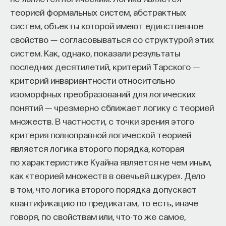
КУРС
теорией формальных систем, абстрактных
История Германии XX века
систем, объекты которой имеют единственное
свойство ― согласовываться со структурой этих
СОХРАНИТЬ КУРС
систем. Как, однако, показали результаты
последних десятилетий, критерий Тарского ―
критерий инвариантности относительно
изоморфных преобразований для логических
понятий ― чрезмерно сближает логику с теорией
множеств. В частности, с точки зрения этого
критерия полноправной логической теорией
является логика второго порядка, которая
Внеси свой вклад в дело
по характеристике Куайна является не чем иным,
просвещения!
как «теорией множеств в овечьей шкуре». Дело
в том, что логика второго порядка допускает
ПОДДЕРЖАТЬ ПОСТНАУКУ
квантификацию по предикатам, то есть, иначе
говоря, по свойствам или, что-то же самое,