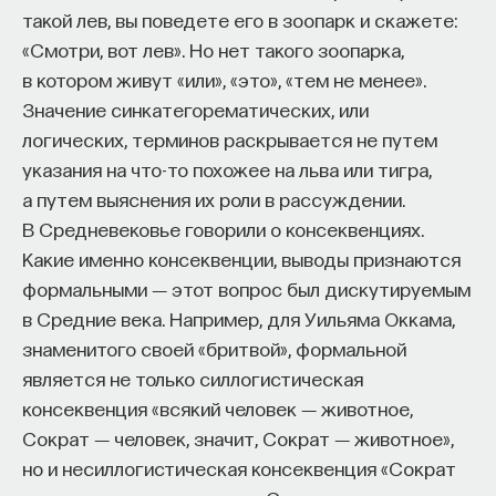
демократической Германии, но с элементами,
такой лев, вы поведете его в зоопарк и скажете:
пришедшими из прошлого столетия. Еще раз
«Смотри, вот лев». Но нет такого зоопарка,
повторю, что политик был старой генерации.
в котором живут «или», «это», «тем не менее».
Он родился спустя 5 лет после объединения
Значение синкатегорематических, или
Германии, еще в XIX веке, а стал канцлером, когда
логических, терминов раскрывается не путем
КУРС
ему было 74 года. И методы его управления,
указания на что-то похожее на льва или тигра,
Химия между нейронами:
методы его политической работы были, конечно,
а путем выяснения их роли в рассуждении.
вещества, которые управляют
не всегда адекватны времени.
В Средневековье говорили о консеквенциях.
нами
Какие именно консеквенции, выводы признаются
На первом этапе, примерно до конца 50-х годов,
формальными ― этот вопрос был дискутируемым
это было очень эффективно, но уже в 60-е годы
СОХРАНИТЬ КУРС
в Средние века. Например, для Уильяма Оккама,
становится очевидным, что методы правления
знаменитого своей «бритвой», формальной
Аденауэра не отвечают развитию как Германии,
является не только силлогистическая
так и стран Европы. При этом необходимо
консеквенция «всякий человек ― животное,
сказать, что для Аденауэра было важным
Сократ ― человек, значит, Сократ ― животное»,
вывести Германию из той катастрофы, в которой
но и несиллогистическая консеквенция «Сократ
она оказалась в
период национал-социализма