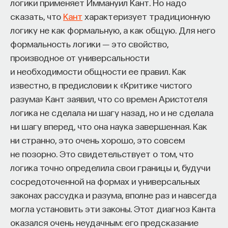
логики применяет Иммануил Кант. Но надо
задаст фундамент для дальнейшего развития
сказать, что
Кант
характеризует традиционную
европейской интеграции. Уже в 1957 году
логику не как формальную, а как общую. Для него
подписывается так называемый Римский договор
формальность логики ― это свойство,
о создании единого экономического
производное от универсальности
пространства Европы, что заложит основание для
и необходимости общности ее правил. Как
современной Европы, Европы XXI века — без
известно, в предисловии к «Критике чистого
границ, без таможенных преград, — Европы,
разума» Кант заявил, что со времен Аристотеля
построенной на единых европейских ценностях.
логика не сделала ни шагу назад, но и не сделала
Помимо этого, внешнеполитическая
ни шагу вперед, что она наука завершенная. Как
деятельность Аденауэра была связана
ни странно, это очень хорошо, это совсем
с нормализацией отношений с государством
не позорно. Это свидетельствует о том, что
Израиль. Именно при Аденауэре в 1952 году
логика точно определила свои границы и, будучи
подписывается соглашение с государством
сосредоточенной на формах и универсальных
Израиль о возмещении материальных убытков,
законах рассудка и разума, вполне раз и навсегда
выплачивается репарация в размере трех
могла установить эти законы. Этот диагноз Канта
миллиардов немецких марок. Окончательно
оказался очень неудачным: его предсказание