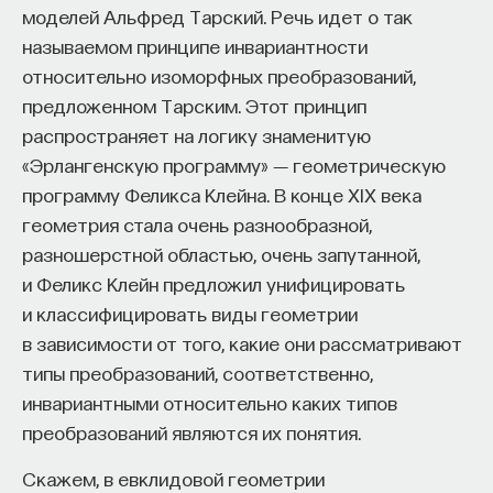
моделей Альфред Тарский. Речь идет о так
будущего существования. Развитие до середины
называемом принципе инвариантности
60-х годов ФРГ можно обозначить как
относительно изоморфных преобразований,
стремление вперед. О прошлом в основном
предложенном Тарским. Этот принцип
старались не вспоминать, прошлое было
распространяет на логику знаменитую
табуировано, это казалось чем-то мрачным,
«Эрлангенскую программу» ― геометрическую
темным, что пока слишком рано трогать.
программу Феликса Клейна. В конце XIX века
Мы видим, что вопросы национал-социализма
геометрия стала очень разнообразной,
почти не рассматриваются, а если
разношерстной областью, очень запутанной,
рассматриваются, то очень осторожно
и Феликс Клейн предложил унифицировать
и аккуратно, без обвинений живущих еще
и классифицировать виды геометрии
политических деятелей, которые участвовали
в зависимости от того, какие они рассматривают
в становлении национал-социализма. Аденауэр
типы преобразований, соответственно,
сумел сформировать у немецкого народа
инвариантными относительно каких типов
благостное ощущение движения вперед.
преобразований являются их понятия.
Но незаживающая рана, которая была нанесена
Германии в период национал-социализма, даст
Скажем, в евклидовой геометрии