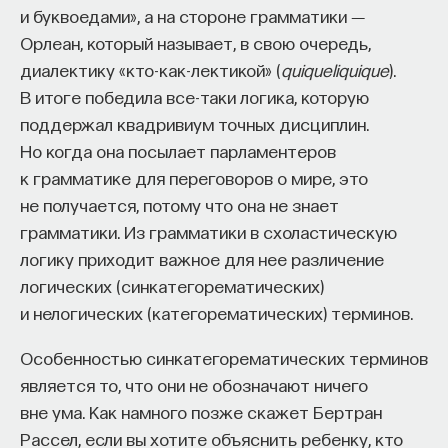
Вячеслав Дубынин
Христианско-демократический союз. В основе
и буквоедами», а на стороне грамматики ―
доктор биологических наук, профессор
этой партии лежали программные утверждения
Орлеан, который называет, в свою очередь,
кафедры физиологии человека и животных
биологического факультета МГУ
партии Центра за тем исключением, что теперь
диалектику «кто-как-лектикой» (
quiqueliquique
).
им. М. В. Ломоносова, специалист в области
это были не только католические идеи,
физиологии мозга
В итоге победила все-таки логика, которую
но и протестантские. Тем самым они объединили
поддержал квадривиум точных дисциплин.
всех христиан Германии. Эта партия была
БИОЛОГИЯ
Но когда она посылает парламентеров
1298 публикаций
основана Конрадом Аденауэром, и от нее он стал
к грамматике для переговоров о мире, это
первым канцлером ФРГ в результате выборов
не получается, потому что она не знает
в новый парламент, бундестаг Федеративной
БИОЛОГИЯ
МОЗГ
НЕЙРОФИЗИОЛОГИЯ
грамматики. Из грамматики в схоластическую
Республики Германия.
логику приходит важное для нее различение
ЕСТЕСТВЕННЫЕ НАУКИ
ЖУРНАЛ
логических (синкатегорематических)
В историографии Германии период канцлерства
ХИМИЯ МЕЖДУ НЕЙРОНАМИ
и нелогических (категорематических) терминов.
Конрада Аденауэра, который был достаточно
продолжительным — с 1949 по 1963 год, — вошел
Особенностью синкатегорематических терминов
в историю как канцлерская демократия.
является то, что они не обозначают ничего
Действительно, политика Конрада Аденауэра
вне ума. Как намного позже скажет Бертран
была направлена на создание новой
Рассел, если вы хотите объяснить ребенку, кто