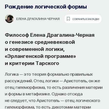
Рождение логической формы
ИЛЬЯ ЖЕНИН
СОХРАНИТЬ В ЗАКЛАДКИ
ЕЛЕНА ДРАГАЛИНА-ЧЕРНАЯ
СОХРАНИТЬ В ЗАКЛАДКИ
Историк Илья Женин о политике
Конрада Аденауэра, образовании
Философ Елена Драгалина-Черная
ФРГ и процессе евроинтеграции
о генезисе средневековой
и современной логики,
Каких политических взглядов придерживался
«Эрлангенской программе»
Как наши память, потребности,
Конрад Аденауэр? В чем проявлялся
и критерии Тарского
эмоции, внимание, воля связаны
двойственный характер его решений? Какие
с передачей сигналов
действия были предприняты Аденауэром для
Логика ― это теория формально правильных
от нейромедиаторов?
вывода ФРГ из послевоенного кризиса? Об этом
рассуждений. Отец логики ― Аристотель, он же
рассказывает кандидат исторических наук Илья
отец гилеморфизма, то есть различения материи
Как устроена наша нервная система
Женин.
и формы в метафизике. Однако отсюда
на структурном, клеточном и молекулярном
не следует, что Аристотель ― отец логического
После Второй мировой войны возник так
уровнях? В чем состоит роль нейромедиаторов
гилеморфизма, то есть дихотомии материи
называемый немецкий вопрос. Страны
при управлении психическими и физическими