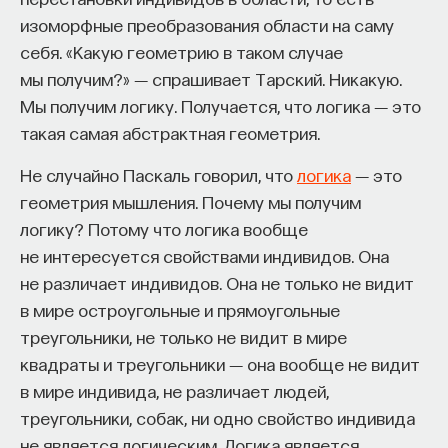
ИСТОРИЯ
ЕВРОПА
ГЕРМАНИЯ
изоморфные преобразования области на саму
НАЦИОНАЛ-СОЦИАЛИЗМ
ФРГ
себя. «Какую геометрию в таком случае
мы получим?» ― спрашивает Тарский. Никакую.
АДЕНАУЭР КОНРАД
Мы получим логику. Получается, что логика ― это
ХРИСТИАНСКО-ДЕМОКРАТИЧЕСКИЙ СОЮЗ ГЕРМАНИИ
такая самая абстрактная геометрия.
ИЗРАИЛЬ
ГУМАНИТАРНЫЕ НАУКИ
Не случайно Паскаль говорил, что
логика
― это
геометрия мышления. Почему мы получим
логику? Потому что логика вообще
не интересуется свойствами индивидов. Она
не различает индивидов. Она не только не видит
в мире остроугольные и прямоугольные
треугольники, не только не видит в мире
квадраты и треугольники ― она вообще не видит
в мире индивида, не различает людей,
треугольники, собак, ни одно свойство индивида
не является логическим. Логика является