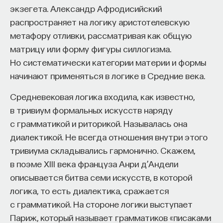
экзегета. Александр Афродисийский
— Осознавать связь своего поведения
Америки), которые впоследствии объединятся
распространяет на логику аристотелевскую
и эмоций с активностью нейромедиаторов
в ФРГ. В 1949 году как раз возникнет
метафору отливки, рассматривая как общую
мозга
Федеративная Республика Германия.
матрицу или форму фигуры силлогизма.
Автор курса:
Вячеслав Дубынин
— доктор
Первым канцлером нового немецкого
Но систематически категории материи и формы
биологических наук, профессор кафедры
государства ФРГ станет Конрад Аденауэр.
начинают применяться в логике в Средние века.
физиологии человека и животных биологического
Конрад Аденауэр представлял собой политика
Средневековая логика входила, как известно,
факультета МГУ им. М.В. Ломоносова
старой генерации, он был 1876 года рождения
в тривиум формальных искусств наряду
и свое политическое имя сделал еще во времена
3/10/2025
с грамматикой и риторикой. Называлась она
Веймарской республики, он был правящим
диалектикой. Не всегда отношения внутри этого
бургомистром Кёльна и состоял в партии
НАПИСАТЬ НАМ
тривиума складывались гармонично. Скажем,
Центра — католической партии, ориентированной
в поэме XIII века француза Анри д’Андели
на католиков и на католические земли Германии.
описывается битва семи искусств, в которой
В 1946 году возникает новая партия на основе
логика, то есть диалектика, сражается
некогда запрещенной национал-социалистами
НАД МАТЕРИАЛОМ РАБОТАЛИ
с грамматикой. На стороне логики выступает
партии Центра, которая получит название
Париж, который называет грамматиков «писаками