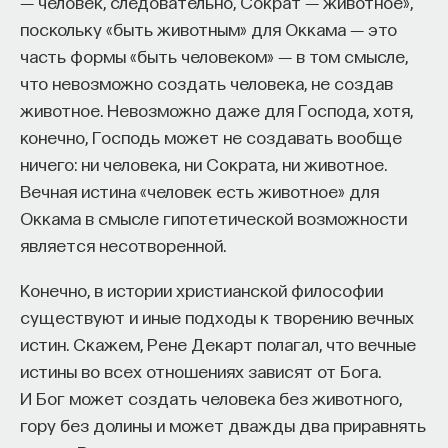
― человек, следовательно, Сократ ― животное»,
и Второй мировой войны, и на это было потрачено
поскольку «быть животным» для Оккама ― это
огромное усилие политической воли Аденауэра.
Внеси свой вклад в дело
часть формы «быть человеком» ― в том смысле,
просвещения!
В то же время многие решения Аденауэра носили
что невозможно создать человека, не создав
двойственный характер. Обычно приводят факт,
животное. Невозможно даже для Господа, хотя,
ПОДДЕРЖАТЬ ПОСТНАУКУ
связанный с амнистией бывших национал-
конечно, Господь может не создавать вообще
социалистов, членов партии. Было две амнистии:
ничего: ни человека, ни Сократа, ни животное.
в 1949 году в честь возникновения нового
Вечная истина «человек есть животное» для
государства, когда были выпущены многие
Оккама в смысле гипотетической возможности
бывшие национал-социалисты, отбывавшие срок
является несотворенной.
заключения, и амнистия в 1954 году, посвященная
Конечно, в истории христианской философии
пятилетию создания нового государства.
существуют и иные подходы к творению вечных
Кроме того, в аппарате канцлера —
истин. Скажем, Рене Декарт полагал, что вечные
в министерствах и ведомствах Федеративной
истины во всех отношениях зависят от Бога.
Республики Германия — стали активно работать
И Бог может создать человека без животного,
бывшие члены партии.
гору без долины и может дважды два приравнять