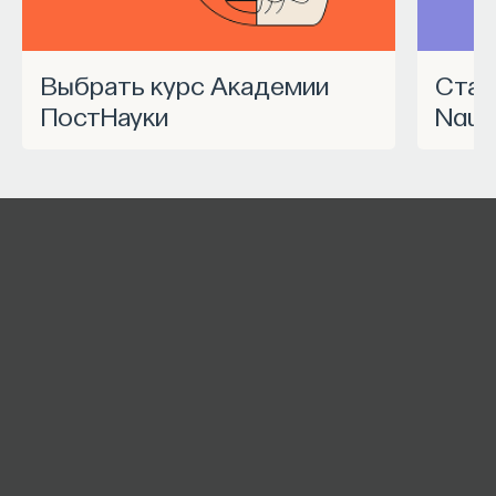
Выбрать курс Академии
Станьте частью программы
ПостНауки
Nauk