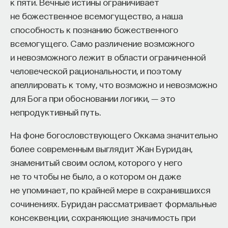
к пяти. Вечные истины ограничивает
Это впоследствии приведет к все большим
не божественное всемогущество, а наша
и большим вопросам со стороны уже нового
способность к познанию божественного
поколения, более молодого: как же так? Где же
всемогущего. Само различение возможного
та самая денацификация, о которой шла речь?
и невозможного лежит в области ограниченной
Почему новое государство создается руками
человеческой рациональности, и поэтому
бывших палачей и бывших приспешников
апеллировать к тому, что возможно и невозможно
национал-социализма? На все эти вопросы
для Бога при обосновании логики, ― это
Конрад Аденауэр предпочитал не отвечать
непродуктивный путь.
и говорил о профессионализме своих
сотрудников. Можно согласиться с этой точкой
На фоне богословствующего Оккама значительно
зрения, но, еще раз повторю, она очень
более современным выглядит Жан Буридан,
амбивалентная.
знаменитый своим ослом, которого у него
не то чтобы не было, а о котором он даже
Помимо этого, в период канцлерства Аденауэра
не упоминает, по крайней мере в сохранившихся
происходит создание социально
сочинениях. Буридан рассматривает формальные
ориентированной рыночной экономики и той
консеквенции, сохраняющие значимость при
модели социальных отношений, которая стала