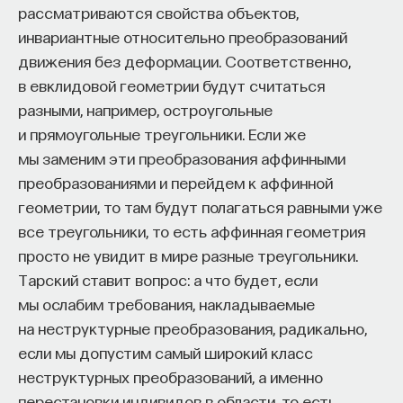
о себе знать уже в 60-е годы.
рассматриваются свойства объектов,
инвариантные относительно преобразований
3/4/2015
движения без деформации. Соответственно,
в евклидовой геометрии будут считаться
НАПИСАТЬ НАМ
разными, например, остроугольные
и прямоугольные треугольники. Если же
мы заменим эти преобразования аффинными
преобразованиями и перейдем к аффинной
НАД МАТЕРИАЛОМ РАБОТАЛИ
геометрии, то там будут полагаться равными уже
все треугольники, то есть аффинная геометрия
Илья Женин
просто не увидит в мире разные треугольники.
кандидат исторических наук, доцент кафедры
всеобщей истории ШАГИ ИОН РАНХиГС
Тарский ставит вопрос: а что будет, если
мы ослабим требования, накладываемые
на неструктурные преобразования, радикально,
ИСТОРИЯ
если мы допустим самый широкий класс
1085 публикаций
неструктурных преобразований, а именно
перестановки индивидов в области, то есть