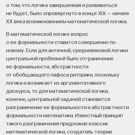
отношения будут урегулированы уже в 1965 году,
о том, что логика завершенная и развиваться
когда будут подписаны дипломатические
не будет, было опровергнуто в конце XIX ― начале
документы, ситуация будет окончательно
XX века возникновением математической логики.
нормализована.
В математической логике вопрос
Другим важным моментом деятельности
о ее формальности ставится совершенно по-
Аденауэра будет создание в Федеративной
новому. Если для античной, средневековой логики
Республике Германия вооруженных сил. До 1955
центральной проблемой было отграничение
года в ФРГ не существовало вооруженных сил.
ее формальности, абстрактности
Бундесвер был организован в 1955 году, и это шаг
от обобщающего пафоса риторики, поскольку
на пути к достижению все большей
логика и возникает из аргументативного
независимости ФРГ.
дискурса, то для математической логики,
конечно, центральной задачей становится
Суммарно можно говорить о том, что Аденауэр
разграничение ее формальности и абстрактности
сумел вывести Германию из того тяжелейшего
формальности математики. Известный принцип
кризиса, в котором она оказалась в период
такого разграничения предложил классик
национал-социализма. Более того, Аденауэр
математической логики, создатель теории
сумел придать немцам ощущение дальнейшего