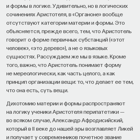
и формы в логике. Удивительно, но в логических
антигитлеровской коалиции так
процессами? Как появляются зависимость,
сочинениях Аристотеля, в «Органоне» вообще
и не договорились о том, что будет с Германией:
утомление, состояние эйфории или азарта?
отсутствуют категории материи и формы. Это
будет ли она оставаться единым государством,
Каково воздействие на работу мозга гормонов,
объясняется, прежде всего, тем, что Аристотель
каким она являлась после 1871 года, либо
иммунной системы?
говорит о форме первичных субстанций («этот
Германия превратится в разрозненные
Ответы на эти и другие вопросы можно найти,
человек», «это дерево»), а не о языковых
государственные объединения, которые
записавшись
на курс «Химия между нейронами:
сущностях. Рассуждаем же мы в языке. Кроме
существовали до 1871 года, либо же будет
вещества, которые управляют нами»
того, важно, что Аристотель понимает форму
продолжаться деление Германии
не мереологически, как часть целого, а как
на оккупационные зоны.
Пройдя этот курс, вы научитесь:
принцип организации вещи: то, что делает ее тем,
В итоге победит последний вариант, и уже с 1948
— Ориентироваться в общих принципах
что она есть, суть вещи.
года мы окончательно можем говорить о том, что
работы нашего организма
Дихотомию материи и формы распространяют
возникают две Германии в соответствии
— Разбираться в биохимических процессах
на логику ученики Аристотеля перипатетики ―
с оккупационными зонами: одна зона советской
мозга
во всяком случае, Александр Афродисийский,
оккупации, которая впоследствии станет ГДР,
который в II веке до нашей эры возглавляет Ликей
и три зоны западных стран (Британская зона,
— Понимать причины нейро- и психопатологий
и получает у современников почетное звание
Французская зона и зона Соединенных Штатов