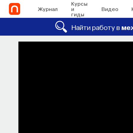
Курсы
Журнал
и
Видео
гиды
Найти работу в
ме