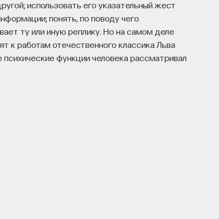
другой; использовать его указательный жест
информации; понять, по поводу чего
ает ту или иную реплику. Но на самом деле
ят к работам отечественного классика Льва
е психические функции человека рассматривал
 — между ребенком и взрослым.
му вниманию, способность смотреть туда, куда
зрослых людей. Например, она стоит
внимания, общее направление взгляда экономит
развернутые комментарии по поводу того, что
ской операции или починки автомобиля.
гляда другого человека. Совершенно
 кто-то смотрит. Этим активно пользуются
казывает свои трюки, он своим направлением
ример, от собственных рук, в то время как что-
даря направлению взгляда заставляет нас