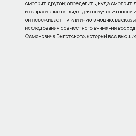
смотрит другой; определить, куда смотрит 
и направление взгляда для получения новой 
он переживает ту или иную эмоцию, высказыв
исследования совместного внимания восход
Семеновича Выготского, который все высши
как разделенные между людьми, изначально
Но на самом деле способность к совместно
смотрит другой, очень важна и просто для в
за совместной работой, когда общий фокус 
кучу времени, которое потребовалось бы на 
нужно делать, например, во время хирургиче
И мы очень чувствительны к направлению вз
непроизвольно переводим взгляд туда, куда
фокусники и карманники. Когда фокусник по
взгляда уводит наше внимание в сторону, нап
то такое проделывает. Или, наоборот, благо