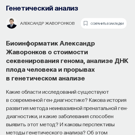
человека
Генетический анализ
ФИЛИПП ХАЙТОВИЧ
СОХРАНИТЬ В ЗАКЛАДКИ
АЛЕКСАНДР ЖАВОРОНКОВ
СОХРАНИТЬ В ЗАКЛАДКИ
Молекулярный биолог Филипп
Биоинформатик Александр
Хайтович о формировании мозга,
Жаворонков о стоимости
образовании синаптических
секвенирования генома, анализе ДНК
Как философия помогает составлять
контактов и мозге шимпанзе
плода человека и прорывах
собственное мнение
в генетическом анализе
о происходящем в мире?
Каковы этапы развития мозга человека? Как
формируются контакты между нейронами? В чем
Какие области исследований существуют
Как философия помогает понять мир, в котором
отличия в развитии мозга у шимпанзе и человека?
в современной ген-диагностике? Какова история
мы живем, расширять собственные
Об этом рассказывает руководитель группы
развития метода неинвазивной пренатальной ген-
представления об окружающей
сравнительной биологии в Институте
диагностики, и какие заболевания способен
действительности и познавать самого себя?
вычислительной биологии в Шанхае Филипп
выявить этот метод? И каковы перспективы
Ответы на эти и другие вопросы можно найти,
Хайтович.
методы генетического анализа? Об этом
записавшись
на курс «Философский поиск: