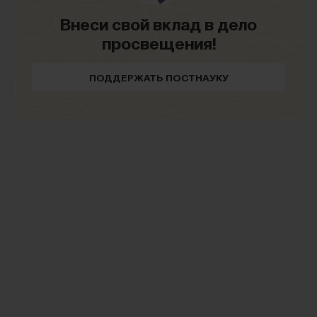
Внеси свой вклад в дело
просвещения!
НАД МАТЕРИАЛОМ РАБОТАЛИ
ПОДДЕРЖАТЬ ПОСТНАУКУ
Филипп Хайтович
PhD in Biology, профессор Сколтеха
БИОЛОГИЯ
1298 публикаций
БИОЛОГИЯ
МОЗГ
НЕЙРОН
СИНАПС
ЕСТЕСТВЕННЫЕ НАУКИ