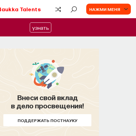
Naukka Talents
НАЖМИ МЕНЯ
узнать
Внеси свой вклад
КУРС
в дело просвещения!
Химия между
нейронами: вещества,
ПОДДЕРЖАТЬ ПОСТНАУКУ
которые управляют нами