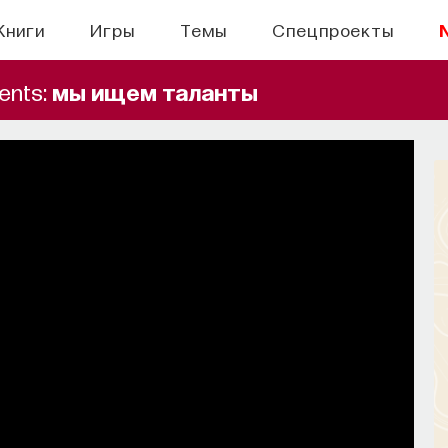
Книги
Игры
Темы
Спецпроекты
ents:
мы ищем таланты
БЫТИЯ
ронами: вещества,
равляют нами
ии, внимание, воля связаны с передачей
нейромедиаторов?
СОХРАНИТЬ В ЗАКЛАДКИ