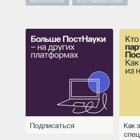
МЕТЕОРОЛОГИЯ
ЕСТЕСТВЕННЫЕ НАУКИ
— Понимать причины нейро- и психопато
— Осознавать связь своего поведения 
Автор курса:
Вячеслав Дубынин
— доктор б
физиологии человека и животных биологичес
3/10/2025
НАД МАТЕРИАЛОМ РАБОТАЛИ
Вячеслав Дубынин
доктор биологических наук, профессор кафедры физиологии человека и животных
биологического факультета МГУ им. М. 
Подписаться
Как запустить
спец