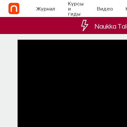
Курсы
Журнал
и
Видео
гиды
Naukka Tal
СО
Химия между ней
которые уп
Как наши память, потребности, эмоц
сигналов от 
ВЯЧЕСЛАВ ДУБЫНИН