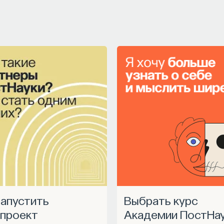
логий
и эмоций с активностью нейромедиаторов мозга
иологических наук, профессор кафедры
кого факультета МГУ им. М.В. Ломоносова
НАПИСАТЬ НАМ
В. Ломоносова, специалист в области физиологии мозга
Выбрать курс
проект
Академии ПостНа