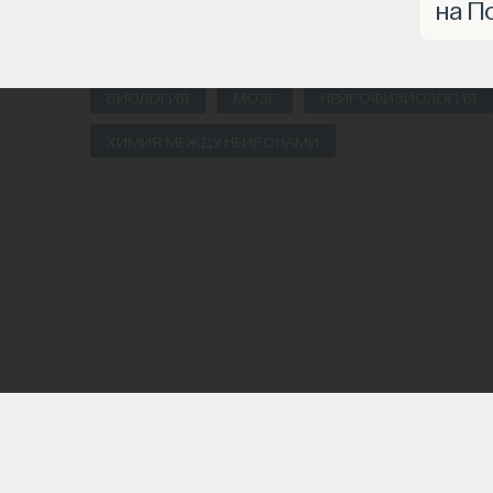
на П
БИОЛОГИЯ
1298 публикаций
БИОЛОГИЯ
МОЗГ
НЕЙРОФИЗИОЛОГИЯ
ХИМИЯ МЕЖДУ НЕЙРОНАМИ