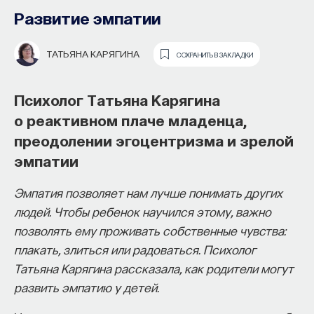
Развитие эмпатии
ТАТЬЯНА КАРЯГИНА
СОХРАНИТЬ В ЗАКЛАДКИ
Психолог Татьяна Карягина
о реактивном плаче младенца,
преодолении эгоцентризма и зрелой
эмпатии
Основатель ПостНауки Ивар
Эмпатия позволяет нам лучше понимать других
Максутов запускает сервис, который
людей. Чтобы ребенок научился этому, важно
поможет найти свою нишу
позволять ему проживать собственные чувства:
в глобальных deep tech и биотех
плакать, злиться или радоваться. Психолог
компаниях
Татьяна Карягина рассказала, как родители могут
развить эмпатию у детей.
В 2012 году
Ивар Максутов
создал проект
ПостНаука, который дал голос учёным и навсегда