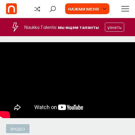
НАЖМИ МЕНЯ
Naukka Talents:
мы ищем таланты
узнать
БЛОГ
Запуск рекрутингового сервиса
Naukka Talents
Основатель ПостНауки Ивар Максутов
запускает сервис, который поможет найти
свою нишу в глобальных deep tech и биотех
компаниях
ПОСТНАУКА
СОХРАНИТЬ В ЗАКЛАДКИ
ВИДЕО