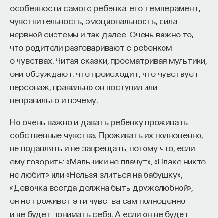
особенности самого ребенка: его темперамент,
чувствительность, эмоциональность, сила
нервной системы и так далее. Очень важно то,
ПАРТНЁР ПРОЕКТА
что родители разговаривают с ребенком
о чувствах. Читая сказки, просматривая мультики,
они обсуждают, что происходит, что чувствует
персонаж, правильно он поступил или
неправильно и почему.
Что такое партнёрский материал?
Но очень важно и давать ребенку проживать
собственные чувства. Проживать их полноценно,
не подавлять и не запрещать, потому что, если
ему говорить: «Мальчики не плачут», «Плакс никто
не любит» или «Нельзя злиться на бабушку»,
«Девочка всегда должна быть дружелюбной»,
он не проживет эти чувства сам полноценно
Внеси свой вклад в дело
и не будет понимать себя. А если он не будет
просвещения!