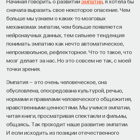
Начиная говорить о развитии
эмпатии
, я хотела бы
изменил медийное пространство на русском
сначала выразить свое некоторое опасение. Чем
языке. В 2021 году в Лондоне он основал компанию
больше мы узнаем о каких-то мозговых
Naukka
, помогающую учёным
механизмах эмпатии, чем больше появляется
и предпринимателям превращать их идеи
нейронаучных данных, тем сильнее тенденция
в технологии и успешные стартапы. Теперь
понимать эмпатию как нечто автоматическое,
команда ПостНауки запускает новый сервис —
непроизвольное, рефлекторное. Что-то такое, что
Naukka Talents
, рекрутинговое агентство,
мозг делает за нас. Но это совсем не так, с моей
созданное для поддержки специалистов,
точки зрения.
желающих работать в глобальных инновационных
Эмпатия — это очень человеческое, она
индустриях.
обусловлена, опосредована культурой, речью,
В ходе работы с научным сообществом Ивар
нормами и правилами человеческого общежития,
и его команда обнаружили, что инновационные
нравственными ценностями. Мы учимся эмпатии,
индустрии испытывают кадровый голод,
читая книги, просматривая спектакли и фильмы,
особенно молодые deep tech и биотех компании.
общаясь. Так проходит наше развитие эмпатии.
Исследование аудитории ПостНауки
И если исходить из позиции отечественного
подтвердило масштаб: более
60%
слушателей