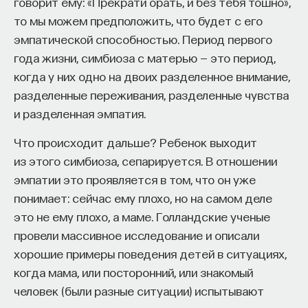
говорит ему: «Прекрати орать, и без тебя тошно»,
Если у вас есть STEM-образование или опыт
то мы можем предположить, что будет с его
в исследовательской сфере — это ваш шанс
эмпатической способностью. Период первого
выйти на глобальный уровень. Помогите вместе
года жизни, симбиоза с матерью — это период,
приблизить Четвёртую индустриальную
когда у них одно на двоих разделенное внимание,
революцию и найти своё место в инновационном
разделенные переживания, разделенные чувства
будущем! ​
и разделенная эмпатия.
Заполните анкету и загрузите своё резюме,
Что происходит дальше? Ребенок выходит
чтобы стать участником программы
:
из этого симбиоза, сепарируется. В отношении
https://postnauka.org/link/tal1125_blog1
эмпатии это проявляется в том, что он уже
11/24/2025
понимает: сейчас ему плохо, но на самом деле
это не ему плохо, а маме. Голландские ученые
НАПИСАТЬ НАМ
провели массивное исследование и описали
хорошие примеры поведения детей в ситуациях,
когда мама, или посторонний, или знакомый
человек (были разные ситуации) испытывают
НАД МАТЕРИАЛОМ РАБОТАЛИ