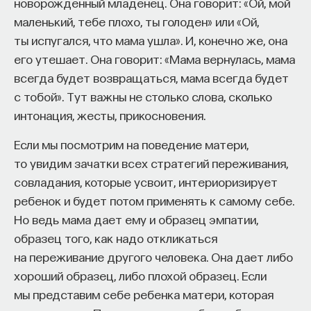
новорожденный младенец. Она говорит: «Ой, мой
работы в индустрии, но стремится развивать
маленький, тебе плохо, ты голоден» или «Ой,
необходимые навыки.
ты испугался, что мама ушла». И, конечно же, она
его утешает. Она говорит: «Мама вернулась, мама
Для уже готовых специалистов достаточно
всегда будет возвращаться, мама всегда будет
оставить информацию о себе: образование, опыт
с тобой». Тут важны не столько слова, сколько
работы, навыки, интересы и владение
интонация, жесты, прикосновения.
иностранными языками. Команда
Naukka Talents
будет искать, где эти навыки могут быть
Если мы посмотрим на поведение матери,
применены, и поможет найти международную
то увидим зачатки всех стратегий переживания,
deep tech
или биотех компанию, где человек
совладания, которые усвоит, интериоризирует
сможет раскрыть свои таланты.​ Для тех, кто ещё
ребенок и будет потом применять к самому себе.
набирается опыта, сервис предлагает вебинары
Но ведь мама дает ему и образец эмпатии,
и индивидуальные консультации, чтобы понять,
образец того, как надо откликаться
как развить необходимые навыки. Позднее будет
на переживание другого человека. Она дает либо
запущена серия спецпроектов, рассказывающих
хороший образец, либо плохой образец. Если
о разных индустриях и их устройстве.​
мы представим себе ребенка матери, которая