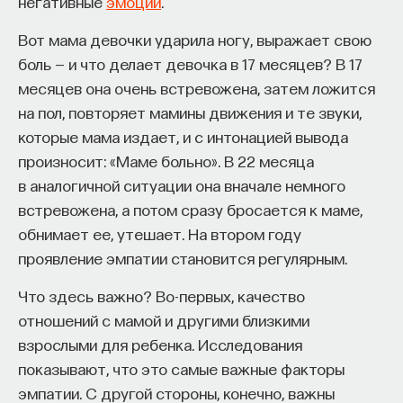
негативные
эмоции
.
ПостНаука
Вот мама девочки ударила ногу, выражает свою
команда ПостНауки
боль — и что делает девочка в 17 месяцев? В 17
месяцев она очень встревожена, затем ложится
на пол, повторяет мамины движения и те звуки,
Сения Долгачева
которые мама издает, и с интонацией вывода
редактор ПостНауки
произносит: «Маме больно». В 22 месяца
в аналогичной ситуации она вначале немного
встревожена, а потом сразу бросается к маме,
ТЕХНОЛОГИИ
обнимает ее, утешает. На втором году
644 публикации
проявление эмпатии становится регулярным.
ТЕХНОЛОГИИ
МАТЕМАТИКА
ОБРАЗОВАНИЕ
Что здесь важно? Во-первых, качество
отношений с мамой и другими близкими
НАУКА
БИОТЕХНОЛОГИИ
взрослыми для ребенка. Исследования
ПРОГРАММНАЯ ИНЖЕНЕРИЯ
ТОЧНЫЕ НАУКИ
показывают, что это самые важные факторы
эмпатии. С другой стороны, конечно, важны
СТРОИТЕЛИ БУДУЩЕГО