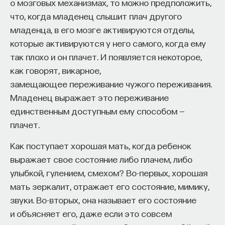
о мозговых механизмах, то можно предположить,
Naukka Talents
— это не просто рекрутинговый
что, когда младенец слышит плач другого
сервис, а комплексная платформа поддержки
младенца, в его мозге активируются отделы,
специалистов на пути к карьере в глобальных
которые активируются у него самого, когда ему
инновационных индустриях. Сервис помогает
так плохо и он плачет. И появляется некоторое,
преодолеть существующие барьеры через
как говорят, викарное,
обучение, карьерное сопровождение и прямые
замещающее переживание чужого переживания.
связи с компаниями, заинтересованными
Младенец выражает это переживание
в
кадрах.​
высококвалифицированных
единственным доступным ему способом —
плачет.
Сервис создан для всех, кто хочет найти свой
путь в инновационных индустриях:
Как поступает хорошая мать, когда ребенок
выражает свое состояние либо плачем, либо
Учёных, инженеров и исследователей
улыбкой, гулением, смехом? Во-первых, хорошая
с опытом работы в научной сфере;
мать зеркалит, отражает его состояние, мимику,
Специалистов с STEM-образованием,
звуки. Во-вторых, она называет его состояние
желающих сменить сферу деятельности;
и объясняет его, даже если это совсем
Тех, кто пока не имеет достаточного опыта