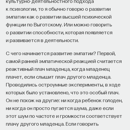
культурно-деятельностного подхода
проекта имеют STEM-образование, при этом
32%
к психологии, то я обычно говорю о развитии
заинтересованы в работе в инновационных
эмпатии как о развитии высшей психической
компаниях, но не знают, с чего начать.
функции по Выготскому. Или можно говорить
о развитии способности, которая появляется
Специалисты сталкиваются с тремя ключевыми
и развивается в деятельности.
барьерами:
Недостаток информации о глобальных
С чего начинается развитие эмпатии? Первой,
индустриях и карьерных возможностях
самой ранней эмпатической реакцией считается
мешает поиску подходящих ваканси; ​
реактивный плач младенца, когда младенец
Непрозрачные механизмы в инновационных
плачет, если слышит плач другого младенца.
компаниях усложняют процесс
Проводились остроумные эксперименты, в ходе
трудоустройства​;
которых было установлено, что это особый плач.
Он не похож на другие: ни когда ребенок голоден,
Стереотипы не позволяют эффективно
ни когда он просто пугается шума, даже если
конкурировать на международном рынке​.
этот шум по частоте и громкости соответствует
Что такое Naukka Talents
плачу другого младенца. Если говорить