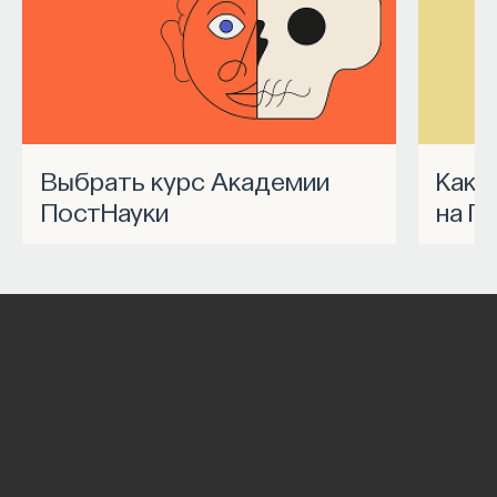
Выбрать курс Академии
Как запустить спецпроект
ПостНауки
на П