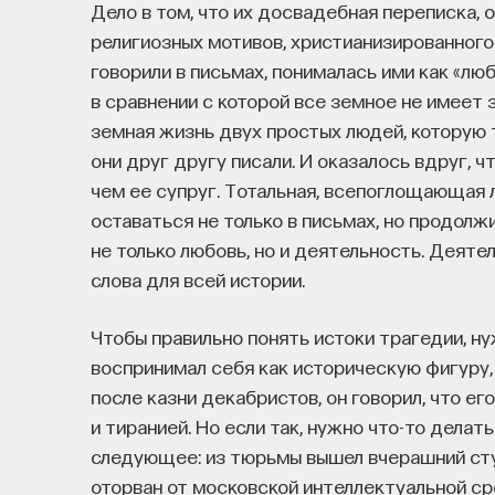
Дело в том, что их досвадебная переписка, 
религиозных мотивов, христианизированного
говорили в письмах, понималась ими как «лю
в сравнении с которой все земное не имеет з
земная жизнь двух простых людей, которую 
они друг другу писали. И оказалось вдруг, ч
чем ее супруг. Тотальная, всепоглощающая л
оставаться не только в письмах, но продолж
не только любовь, но и деятельность. Деяте
слова для всей истории.
Чтобы правильно понять истоки трагедии, ну
воспринимал себя как историческую фигуру,
после казни декабристов, он говорил, что е
и тиранией. Но если так, нужно что-то делат
следующее: из тюрьмы вышел вчерашний студ
оторван от московской интеллектуальной ср