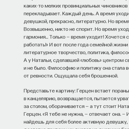
каких-то мелких провинциальных чиновников 
перекладывает. Каждый день. А время уход
девушкой, прекрасно, литературно. Но время
Возвышенно, никто не спорит. Но время уход
гармония… Только — время уходит! Хочется 
работать!» И вот после года семейной жизн
литературное творчество, политика, филосо
А у Натальи, сделавшей «любовь» центром с
и не было. Философию и политику она стала 
от ревности. Ощущала себя брошенной.
Представьте картину: Герцен встает порань
в канцелярию, возвращается, пытается урва
за столом, оборачивается — а тут стоит Ната
Герцен. «Я тебе не нужна, — отвечает она. —
найдешь для себя более активную девушку, 