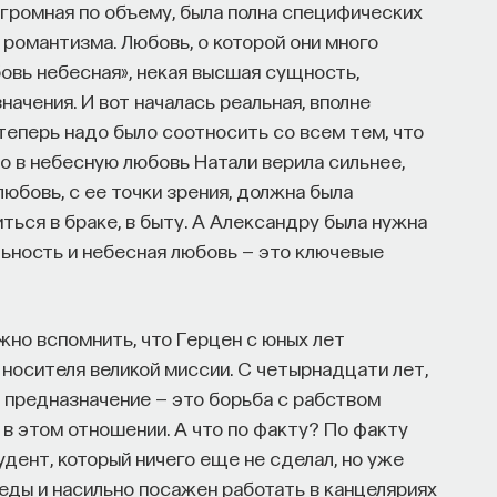
огромная по объему, была полна специфических
 романтизма. Любовь, о которой они много
бовь небесная», некая высшая сущность,
начения. И вот началась реальная, вполне
теперь надо было соотносить со всем тем, что
то в небесную любовь Натали верила сильнее,
юбовь, с ее точки зрения, должна была
иться в браке, в быту. А Александру была нужна
льность и небесная любовь — это ключевые
жно вспомнить, что Герцен с юных лет
 носителя великой миссии. С четырнадцати лет,
го предназначение — это борьба с рабством
ь в этом отношении. А что по факту? По факту
ент, который ничего еще не сделал, но уже
еды и насильно посажен работать в канцеляриях