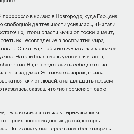
цена.)
переросло в кризис в Новгороде, куда Герцена
по свободной деятельности усилилась, и Натали
остаточно, чтобы спасти мужа от тоски, значит,
долеть их несовпадение в восприятии мира,
ость. Он хотел, чтобы его жена стала хозяйкой
жка». Натали была очень умна и начитанна,
ь общества. Надо представить себе детство
была эта задумка. Эта незаконнорожденная
овека прятали от людей, а на двадцать первом
тказалась, сказав, что «не променяет свою
й, нельзя свести только к переживаниям
ерть троих новорожденных детей, которая
нь. Потихоньку она переставала боготворить