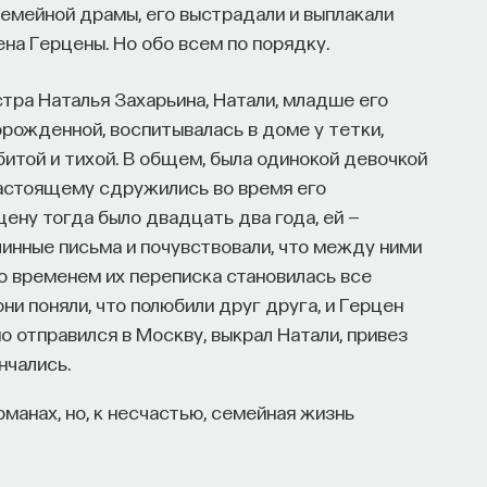
семейной драмы, его выстрадали и выплакали
ена Герцены. Но обо всем по порядку.
ра Наталья Захарьина, Натали, младше его
норожденной, воспитывалась в доме у тетки,
абитой и тихой. В общем, была одинокой девочкой
настоящему сдружились во время его
ену тогда было двадцать два года, ей —
линные письма и почувствовали, что между ними
Со временем их переписка становилась все
ни поняли, что полюбили друг друга, и Герцен
о отправился в Москву, выкрал Натали, привез
нчались.
оманах, но, к несчастью, семейная жизнь