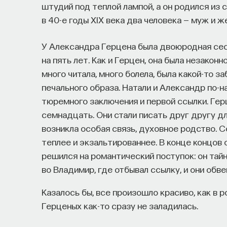
штудий под теплой лампой, а он родился из 
в 40-е годы XIX века два человека — муж и ж
У Александра Герцена была двоюродная сест
на пять лет. Как и Герцен, она была незакон
много читала, много болела, была какой-то з
печального образа. Натали и Александр по-
тюремного заключения и первой ссылки. Герц
семнадцать. Они стали писать друг другу д
возникла особая связь, духовное родство. 
теплее и экзальтированнее. В конце концов о
решился на романтический поступок: он тайн
во Владимир, где отбывал ссылку, и они обве
Казалось бы, все произошло красиво, как в р
Герценых как-то сразу не заладилась.