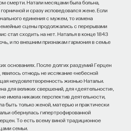
ом смерти. Натали месяцами была больна,
 горничной и сразу исповедовался жене. Если
ачального единения с мужем, то измена
 Семейные сцены продолжались с перерывами
ис стал сходить на нет. Наталья в конце 1843
дочь, и по внешним признакам гармония в семье
их основаниях. После долгих раздумий Герцен
ц явилось отнюдь не иссякание «небесной
бщая неудовлетворенность жизнью Натальи.
на для великих свершений, для «деятельности»,
не имела никаких перспектив деятельности,
ла быть только женой, матерью и практически
тальи обернулась гипертрофированной
Герцен. То есть всему виной традиционное
цами семьи.