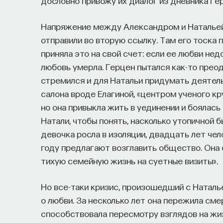
дословно привожу их диалог из дневника Гер
Напряжение между Александром и Натальей 
отправили во вторую ссылку. Там его тоска 
приняла это на свой счет: если ее любви нед
любовь умерла. Герцен пытался как-то прео
стремился и для Натальи придумать деятельн
салона вроде Елагиной, «центром ученого кру
но она привыкла жить в уединении и боялас
Натали, чтобы понять, насколько утопичной 
девочка росла в изоляции, двадцать лет чел
году предлагают возглавить общество. Она о
тихую семейную жизнь на суетные визиты».
Но все-таки кризис, произошедший с Наталье
о любви. За несколько лет она пережила см
способствовала пересмотру взглядов на жиз