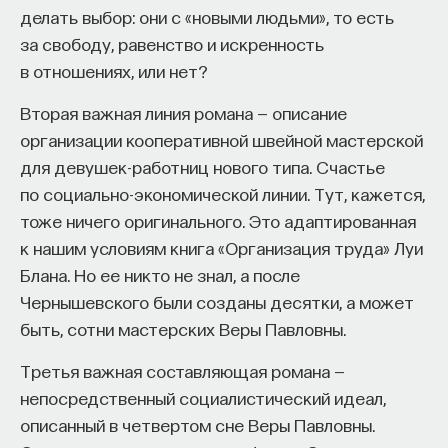
делать выбор: они с «новыми людьми», то есть
«Есть представление о том, что университеты
за свободу, равенство и искренность
готовят элиту, и отсюда возникает образ сложно
в отношениях, или нет?
мыслящего, сложно устроенного человека.
Но здесь возникает и другой, гораздо более
Вторая важная линия романа — описание
трудный вопрос: кто вообще формирует
организации кооперативной швейной мастерской
целеполагание университета и кто задает тот
для девушек-работниц нового типа. Счастье
смысл, на который он работает? Мне кажется,
по социально-экономической линии. Тут, кажется,
университет способен быть субъектом —
тоже ничего оригинального. Это адаптированная
не просто выполнять внешний заказ,
к нашим условиям книга «Организация труда» Луи
а самостоятельно выбирать, на какое будущее
Блана. Но ее никто не знал, а после
он работает. У него должна быть собственная
Чернышевского были созданы десятки, а может
позиция: сначала определить, какое будущее
быть, сотни мастерских Веры Павловны.
он хочет создавать, а затем разворачивать это
в своей деятельности. Когда университет
Третья важная составляющая романа —
работает только под заказ, он занимает совсем
непосредственный социалистический идеал,
другую роль. У классического университета есть
описанный в четвертом сне Веры Павловны.