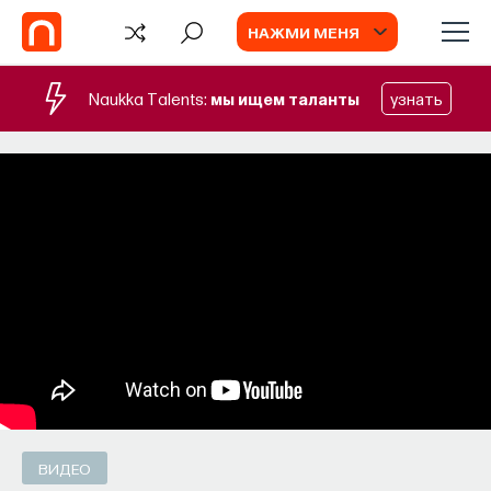
НАЖМИ МЕНЯ
Naukka Talents:
мы ищем таланты
узнать
TV
ВИДЕО
ИИ в университете, цели