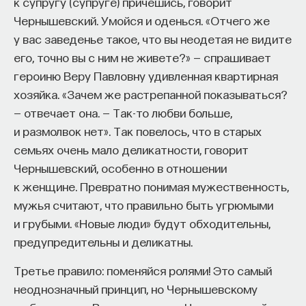
к супругу (супруге) причешись, говорит
Чернышевский. Умойся и оденься. «Отчего же
у вас заведенье такое, что вы неодетая не видите
НАД МАТЕРИАЛОМ РАБОТАЛИ
его, точно вы с ним не живете?» — спрашивает
героиню Веру Павловну удивленная квартирная
Ивар Максутов
хозяйка. «Зачем же растрепанной показываться?
издатель, сооснователь Редакционно-
издательского дома "ПостНаука", религиовед
— отвечает она. — Так-то любви больше,
и размолвок нет». Так повелось, что в старых
Ульяна Раведовская
семьях очень мало деликатности, говорит
Чернышевский, особенно в отношении
к женщине. Превратно понимая мужественность,
мужья считают, что правильно быть угрюмыми
Сения Долгачева
и грубыми. «Новые люди» будут обходительны,
редактор ПостНауки
предупредительны и деликатны.
Третье правило: поменяйся ролями! Это самый
ИСКУССТВЕННЫЙ ИНТЕЛЛЕКТ
неоднозначный принцип, но Чернышевскому
220 публикаций