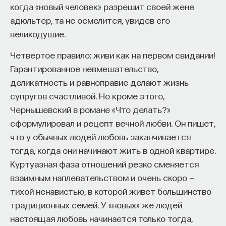
когда «новый человек» разрешит своей жене
адюльтер, та не осмелится, увидев его
великодушие.
Четвертое правило: живи как на первом свидании!
Гарантированное невмешательство,
Внеси свой вклад в дело
деликатность и равноправие делают жизнь
просвещения!
супругов счастливой. Но кроме этого,
Чернышевский в романе «Что делать?»
ПОДДЕРЖАТЬ ПОСТНАУКУ
сформулировал и рецепт вечной любви. Он пишет,
что у обычных людей любовь заканчивается
тогда, когда они начинают жить в одной квартире.
Куртуазная фаза отношений резко сменяется
взаимным наплевательством и очень скоро —
тихой ненавистью, в которой живет большинство
традиционных семей. У «новых» же людей
настоящая любовь начинается только тогда,