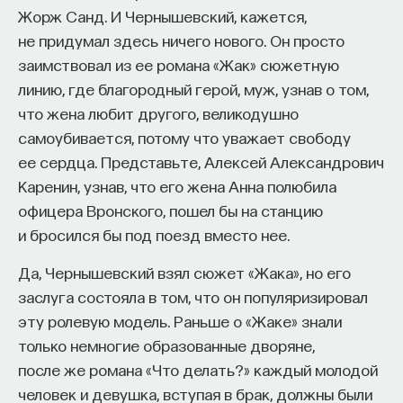
к сложному мышлению. Третья — развитие
Жорж Санд. И Чернышевский, кажется,
общества, вклад в то, каким оно будет.
не придумал здесь ничего нового. Он просто
И четвертая — социальная эффективность,
заимствовал из ее романа «Жак» сюжетную
то есть забота о том, как человек будет работать
линию, где благородный герой, муж, узнав о том,
за пределами университета и насколько
что жена любит другого, великодушно
эффективным окажется в команде и профессии.
самоубивается, потому что уважает свободу
Университет не всегда может точно
ее сердца. Представьте, Алексей Александрович
предсказать, какие именно рабочие места ждут
Каренин, узнав, что его жена Анна полюбила
выпускника, но сама эта оптика тоже остается
офицера Вронского, пошел бы на станцию
отдельной идеологией. В зависимости от того,
и бросился бы под поезд вместо нее.
в какой из этих логик работает университет,
Да, Чернышевский взял сюжет «Жака», но его
у него будут совершенно разные ответы
заслуга состояла в том, что он популяризировал
на вопрос о целях образования».
эту ролевую модель. Раньше о «Жаке» знали
Университет должен строить
только немногие образованные дворяне,
после же романа «Что делать?» каждый молодой
будущее
человек и девушка, вступая в брак, должны были