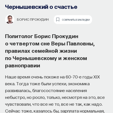
образования и рынок труда —
Чернышевский о счастье
«Мыслить как учёный» #57
БОРИС ПРОКУДИН
СОХРАНИТЬ В ЗАКЛАДКИ
ИВАР МАКСУТОВ
СОХРАНИТЬ В ЗАКЛАДКИ
Политолог Борис Прокудин
Зачем университету длинный
о четвертом сне Веры Павловны,
горизонт планирования и как
правилах семейной жизни
ИИ меняет саму организацию
по Чернышевскому и женском
мышления и обучения
равноправии
В новом эпизоде «Мыслить как ученый»
Ивар
Наше время очень похоже на 60–70-е годы XIX
Максутов
беседует с
Ульяной Раведовской
о том,
века. Тогда тоже были успехи, экономика
зачем университет нужен в эпоху ИИ и почему
развивалась, благосостояние населения
высшее образование нельзя сводить к быстрой
небыстро, но росло, только, несмотря на это, все
подготовке под нужды рынка.
чувствовали, что все не то, все не так, как надо.
Сейчас тоже, казалось бы, зарплата нормальная,
Они обсуждают, как университеты выбирают