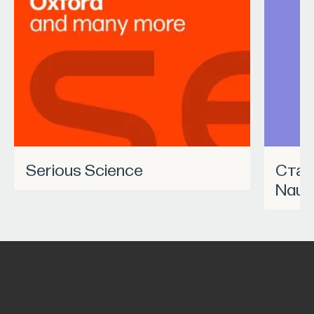
Serious Science
Станьте частью программы
Nauk