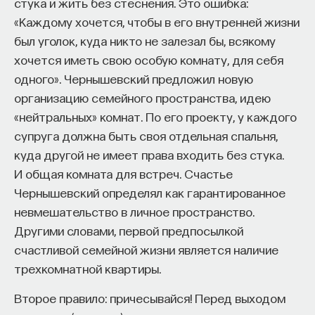
стука и жить без стеснения. Это ошибка:
«Мыслить как учёный» — подкаст основателя
ПостНауки Ивара Максутова о людях, которые
«Каждому хочется, чтобы в его внутренней жизни
меняют мир. В каждом выпуске — разговоры
был уголок, куда никто не залезал бы, всякому
с исследователями, предпринимателями,
хочется иметь свою особую комнату, для себя
инвесторами и изобретателями. За десятки
одного». Чернышевский предложил новую
эпизодов Ивар обсудил большие языковые
организацию семейного пространства, идею
модели вместе с Михаилом Бурцевым, цифровые
«нейтральных» комнат. По его проекту, у каждого
данные в фармацевтике с Ириной Ефименко,
супруга должна быть своя отдельная спальня,
агротехнологии с Михаилом Тавером и много
куда другой не имеет права входить без стука.
других тем — от коучинга до фармакогенетики.
В будущих выпусках их список будет только
И общая комната для встреч. Счастье
расширяться — слушайте подкаст на
YouTube
,
Чернышевский определял как гарантированное
Яндекс Музыке
,
Apple Podcasts
,
VK
и
Spotify
.
невмешательство в личное пространство.
Другими словами, первой предпосылкой
счастливой семейной жизни является наличие
6/30/2026
трехкомнатной квартиры.
НАПИСАТЬ НАМ
Второе правило: причесывайся! Перед выходом