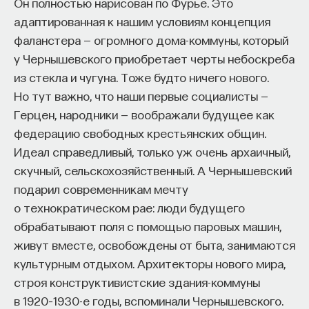
редкая возможность — мыслить на длинной
Он полностью нарисован по Фурье. Это
дистанции и реально влиять на будущее: на то,
адаптированная к нашим условиям концепция
как будет мыслить элита, как будет устроена
фаланстера — огромного дома-коммуны, который
экономика и как в целом будет разворачиваться
у Чернышевского приобретает черты небоскреба
общество».
из стекла и чугуна. Тоже будто ничего нового.
Но тут важно, что наши первые социалисты —
Знание нельзя просто передать
Герцен, народники — воображали будущее как
федерацию свободных крестьянских общин.
«Сама проблема гораздо старше, чем может
Идеал справедливый, только уж очень архаичный,
показаться. Если преподаватель выдает задание,
скучный, сельскохозяйственный. А Чернышевский
студент перепоручает его нейросети, а потом
подарил современникам мечту
просто приносит готовый текст, это лишь делает
о технократическом рае: люди будущего
старую проблему совсем уж неустранимой.
обрабатывают поля с помощью паровых машин,
Но и привычная университетская схема, в которой
живут вместе, освобождены от быта, занимаются
преподаватель что-то рассказал, студент что-то
культурным отдыхом. Архитекторы нового мира,
записал, а затем попытался пересказать это
строя конструктивистские здания-коммуны
наизусть, тоже почти не оставляет места для
в 1920–1930-е годы, вспоминали Чернышевского.