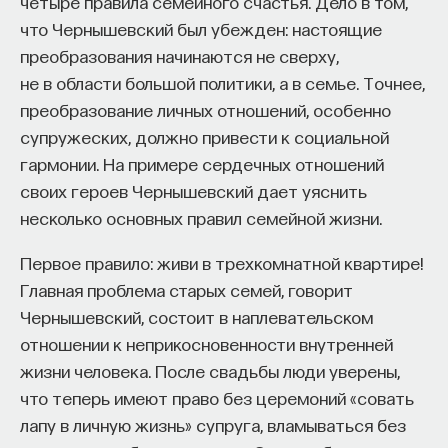
четыре правила семейного счастья. Дело в том,
обратился к ИИ, а то, как именно он это делает.
что Чернышевский был убежден: настоящие
Если воспринимать ИИ просто как помощника,
преобразования начинаются не сверху,
ресурс или способ сэкономить усилия, студенты
не в области большой политики, а в семье. Точнее,
чаще всего лишь снижают когнитивную
преобразование личных отношений, особенно
нагрузку — а университет вообще не для этого
супружеских, должно привести к социальной
создан. Они некритично делегируют агенту
гармонии. На примере сердечных отношений
самые разные задачи и переносят в эту
своих героев Чернышевский дает уяснить
коммуникацию далеко не лучшие привычки.
несколько основных правил семейной жизни.
Но если использовать ИИ как сложного
собеседника, который заставляет уточнять
Первое правило: живи в трехкомнатной квартире!
основания, спорить и продумывать собственную
Главная проблема старых семей, говорит
позицию, тогда студент действительно
Чернышевский, состоит в наплевательском
продвигается. Решающее значение имеет
отношении к неприкосновенности внутренней
не объем общения и не тип задания, а характер
жизни человека. После свадьбы люди уверены,
самой коммуникации».
что теперь имеют право без церемоний «совать
лапу в личную жизнь» супруга, вламываться без