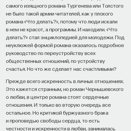
эффект образования не раскрывается в тот
самого изящного романа Тургенева или Толстого
момент, когда выпускник выходит на работу, —
не было такой армии читателей, как у плохого
тогда все только начинается. Дальше человек
романа «Что делать?», потому что люди искали
адаптируется и еще много лет пользуется тем,
в нем не красот, а программы. И находили. «Что
что получил в университете. Если задуматься, как
делать?» стал энциклопедией для молодежи. Под
долго он опирается на свое первое образование,
неуклюжей формой романа оказалось подробное
речь идет не о нескольких годах,
руководство по переустройству всех
а о десятилетиях».
общественных отношений, по устройству
счастья. Но что же сделает нас счастливыми?
У университета четыре цели
Прежде всего искренность в личных отношениях.
«Мы выделили четыре идеологии образования.
Это кажется странным, но роман Чернышевского
Первая — развитие и трансляция
о любви, в центре романа стоят сердечные
дисциплинарного знания, где в центре находится
отношения. И только во вторую очередь все
само знание, а не человек и не рынок труда.
остальное. Но критикой буржуазного брака
Вторая — формирование определенного типа
и проповедью свободы сердца, то есть
человека, например человека, способного
честности и искренности в любви, занималась