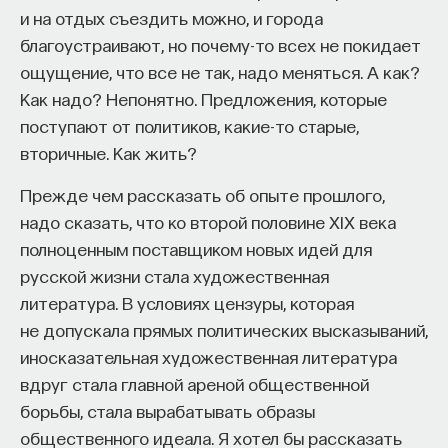
и на отдых съездить можно, и города
собственное будущее, почему результаты
благоустраивают, но почему-то всех не покидает
образования раскрываются на длинной дистанции,
ощущение, что все не так, надо меняться. А как?
и что на самом деле должен уметь студент,
Как надо? Непонятно. Предложения, которые
выходящий в сложный и быстро меняющийся мир.
поступают от политиков, какие-то старые,
А еще — почему ИИ не стоит просто запрещать,
вторичные. Как жить?
как использовать его для диалога, и зачем
Прежде чем рассказать об опыте прошлого,
университету учить не только знаниям, но и самой
надо сказать, что ко второй половине XIX века
практике мышления и коммуникации.
полноценным поставщиком новых идей для
русской жизни стала художественная
Основатель ПостНауки Ивар Максутов запускает
литература. В условиях цензуры, которая
проект Naukka Talents.
не допускала прямых политических высказываний,
иносказательная художественная литература
Это глобальная экосистема для поиска и найма
вдруг стала главной ареной общественной
STEM-специалистов (Science, Technology,
Engineering, Mathematics) в самые амбициозные
борьбы, стала вырабатывать образы
Deep-Tech и Biotech проекты по всему миру. Если
общественного идеала. Я хотел бы рассказать