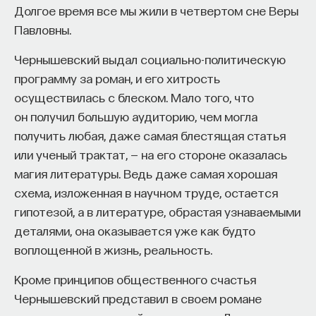
мысли. Знание не передается в готовом виде —
Долгое время все мы жили в четвертом сне Веры
оно формируется. Нам долго казалось, что
Павловны.
преподаватель может просто хорошо и логично
изложить материал, а студент — зафиксировать
Чернышевский выдал социально-политическую
его и затем воспроизвести. Но самый важный
программу за роман, и его хитрость
момент происходит потом, когда человек
осуществилась с блеском. Мало того, что
остается один на один с этим материалом
он получил большую аудиторию, чем могла
и пытается что-то с ним сделать. И получается,
получить любая, даже самая блестящая статья
что настоящее образование происходит
или ученый трактат, — на его стороне оказалась
не в аудитории, а за ее пределами».
магия литературы. Ведь даже самая хорошая
схема, изложенная в научном труде, остается
ИИ полезен не как костыль, а как
гипотезой, а в литературе, обрастая узнаваемыми
сложный собеседник
деталями, она оказывается уже как будто
воплощенной в жизнь, реальность.
«Мы не наказываем студентов за использование
Кроме принципов общественного счастья
ИИ, потому что сам факт его использования еще
Чернышевский представил в своем романе
ничего не объясняет. Важно не то, что студент