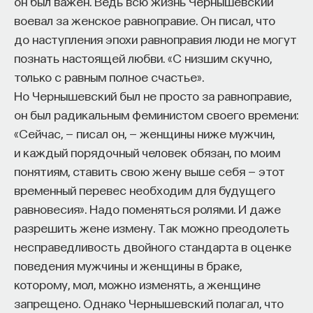
он был важен. Ведь всю жизнь Чернышевский
воевал за женское равноправие. Он писал, что
ИСКУССТВЕННЫЙ ИНТЕЛЛЕКТ
УНИВЕРСИТЕТ
до наступления эпохи равноправия люди не могут
познать настоящей любви. «С низшим скучно,
АКАДЕМИЧЕСКАЯ СРЕДА
ОБУЧЕНИЕ
только с равным полное счастье».
НЕЙРОСЕТЕВЫЕ АРХИТЕКТУРЫ
Но Чернышевский был не просто за равноправие,
он был радикальным феминистом своего времени:
СТРОИТЕЛИ БУДУЩЕГО
«Сейчас, — писал он, — женщины ниже мужчин,
и каждый порядочный человек обязан, по моим
понятиям, ставить свою жену выше себя — этот
ПАРТНЁР ПРОЕКТА
временный перевес необходим для будущего
равновесия». Надо поменяться ролями. И даже
разрешить жене измену. Так можно преодолеть
несправедливость двойного стандарта в оценке
поведения мужчины и женщины в браке,
Что такое партнёрский материал?
которому, мол, можно изменять, а женщине
запрещено. Однако Чернышевский полагал, что