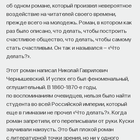
вы занимаетесь биоинформатикой, молекулярной
об одном романе, который произвел невероятное
биологией, ИИ или другими наукоемкими
воздействие на читателей своего времени,
дисциплинами, проект поможет вам найти место
прежде всего на молодежь. Роман, в котором как
в командах, меняющих индустрию.
раз было описано, что делать, чтобы построить
Как стать участником:
счастливое общество, что делать, чтобы самому
Заполнить анкету кандидата
стать счастливым. Он так и назывался — «Что
Посмотреть текущие вакансии
делать?».
Образование работает дольше,
Этот роман написал Николай Гаврилович
чем кажется
Чернышевский. И успех его был феноменальный,
оглушительный. В 1860–1870-е годы,
«Тема кажется простой: мы определяем цели,
по воспоминаниям очевидцев, нельзя было найти
движемся к ним — и дальше все должно
студента во всей Российской империи, который
работать. Но в реальности с целеполаганием все
еще в гимназии не прочел «Что делать?». Когда
намного сложнее. Проблема не только
роман запретили, его переписывали от руки. Куски
во временном разрыве, когда результат должен
заучивали наизусть. Это был плохой роман
проявиться через несколько лет. Ключевой
с литературной точки зрения, но ни у одного