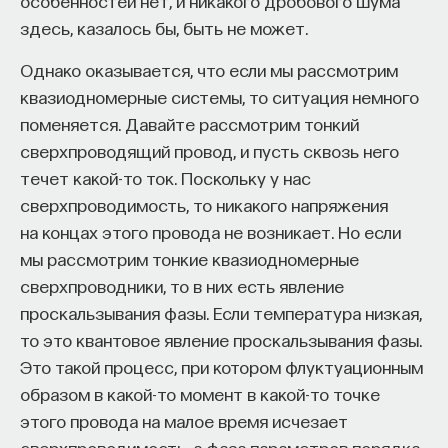
особенностей нет, и никакого дробового шума
здесь, казалось бы, быть не может.
Однако оказывается, что если мы рассмотрим
КУРС
квазиодномерные системы, то ситуация немного
Наука сна: как управлять
поменяется. Давайте рассмотрим тонкий
своим сном
сверхпроводящий провод, и пусть сквозь него
течет какой-то ток. Поскольку у нас
СОХРАНИТЬ КУРС
сверхпроводимость, то никакого напряжения
на концах этого провода не возникает. Но если
мы рассмотрим тонкие квазиодномерные
сверхпроводники, то в них есть явление
проскальзывания фазы. Если температура низкая,
то это квантовое явление проскальзывания фазы.
Это такой процесс, при котором флуктуационным
образом в какой-то момент в какой-то точке
Внеси свой вклад в дело
этого провода на малое время исчезает
просвещения!
сверхпроводимость, а фаза параметров порядка,