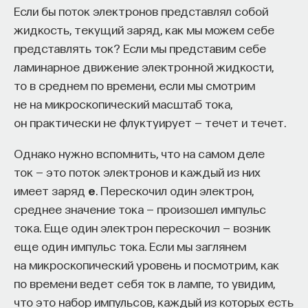
Если бы поток электронов представлял собой
восполнялись и мы просыпались отдохнувшими.
жидкость, текущий заряд, как мы можем себе
Ответы на эти и другие вопросы можно найти,
представлять ток? Если мы представим себе
записавшись
на курс «Наука сна: как управлять
ламинарное движение электронной жидкости,
своим сном»
.
то в среднем по времени, если мы смотрим
не на микроскопический масштаб тока,
Пройдя этот курс, вы научитесь:
он практически не флуктуирует — течет и течет.
— Лучше понимать, что происходит с нами
Однако нужно вспомнить, что на самом деле
во сне
ток — это поток электронов и каждый из них
— Заботиться о качестве своего сна
имеет заряд
e
. Перескочил один электрон,
среднее значение тока — произошел импульс
— Определять, какими способами можно
тока. Еще один электрон перескочил — возник
улучшить свой сон
еще один импульс тока. Если мы заглянем
на микроскопический уровень и посмотрим, как
— Использовать когнитивно-поведенческую
по времени ведет себя ток в лампе, то увидим,
терапию и другие подходы при нарушениях
что это набор импульсов, каждый из которых есть
сна