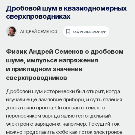
Дробовой шум в квазиодномерных
сверхпроводниках
АНДРЕЙ СЕМЕНОВ
СОХРАНИТЬ В ЗАКЛАДКИ
Физик Андрей Семенов о дробовом
шуме, импульсе напряжения
Почти треть жизни мы тратим на сон,
и прикладном значении
но как он работает и можно ли его
сверхпроводников
приручить?
Дробовой шум исторически был открыт, когда
Как устроен самый важный и таинственный
изучали еще ламповые приборы, и суть явления
процесс в организме? Какую роль играет
достаточно проста. Он связан с тем, что
состояние сна для жизни человека? Что
переносчиком заряда является отдельный
происходит с нами, пока мы спим: какие циклы
электрон с зарядом
e
, например. Текущий ток
мы проходим, какие механизмы задействованы?
можно представить себе как поток электронов.
Что нужно сделать, чтобы за ночь наши ресурсы