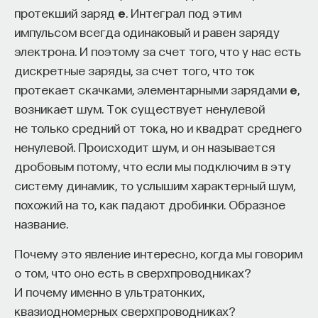
протекший заряд
e
. Интеграл под этим
Автор курса:
Михаил Полуэктов
— врач-
импульсом всегда одинаковый и равен заряду
сомнолог, доцент кафедры нервных
электрона. И поэтому за счет того, что у нас есть
болезней и нейрохирургии Первого МГМУ
дискретные заряды, за счет того, что ток
им. И. М. Сеченова, заведующий отделением
протекает скачками, элементарными зарядами
e
,
медицины сна университетской клинической
возникает шум. Ток существует ненулевой
больницы № 3.
не только средний от тока, но и квадрат среднего
ненулевой. Происходит шум, и он называется
3/10/2025
дробовым потому, что если мы подключим в эту
систему динамик, то услышим характерный шум,
НАПИСАТЬ НАМ
похожий на то, как падают дробинки. Образное
название.
Почему это явление интересно, когда мы говорим
НАД МАТЕРИАЛОМ РАБОТАЛИ
о том, что оно есть в сверхпроводниках?
И почему именно в ультратонких,
Михаил Полуэктов
квазиодномерных сверхпроводниках?