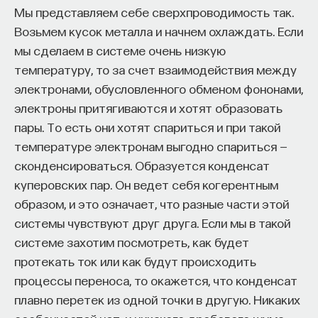
кандидат медицинских наук, доцент Первого
Мы представляем себе сверхпроводимость так.
МГМУ им. И. М. Сеченова
Возьмем кусок металла и начнем охлаждать. Если
мы сделаем в системе очень низкую
МЕДИЦИНА
температуру, то за счет взаимодействия между
650 публикаций
электронами, обусловленного обменом фононами,
электроны притягиваются и хотят образовать
МЕДИЦИНА
СОН
СОМНОЛОГИЯ
пары. То есть они хотят спариться и при такой
температуре электронам выгодно спариться —
БЕССОННИЦА
ЕСТЕСТВЕННЫЕ НАУКИ
сконденсироваться. Образуется конденсат
ЖУРНАЛ
НАУКА СНА
куперовских пар. Он ведет себя когерентным
образом, и это означает, что разные части этой
системы чувствуют друг друга. Если мы в такой
системе захотим посмотреть, как будет
протекать ток или как будут происходить
процессы переноса, то окажется, что конденсат
плавно перетек из одной точки в другую. Никаких