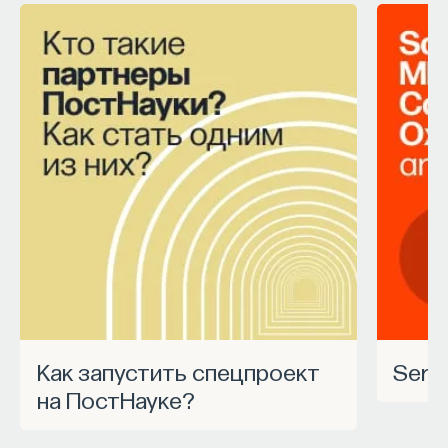
Как запустить спецпроект
Ser
на ПостНауке?