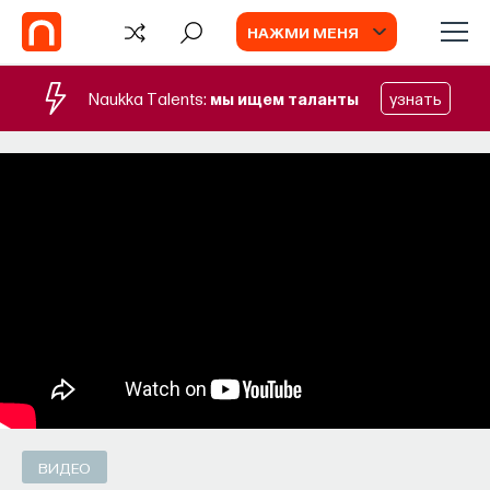
НАЖМИ МЕНЯ
Naukka Talents:
мы ищем таланты
узнать
СОБЫТИЯ
Наука сна: как управлять своим
сном
Почти треть жизни мы тратим на сон, но как
он работает и можно ли его приручить?
МИХАИЛ ПОЛУЭКТОВ
СОХРАНИТЬ В ЗАКЛАДКИ
ВИДЕО