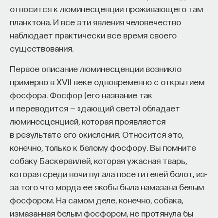
относится к люминесценции проживающего там
планктона. И все эти явления человечество
наблюдает практически все время своего
существования.
Первое описание люминесценции возникло
примерно в XVII веке одновременно с открытием
фосфора. Фосфор (его название так
и переводится — «дающий свет») обладает
люминесценцией, которая проявляется
В новой программе «Перспективы» главный
в результате его окисления. Относится это,
редактор проекта ПостНаука
Ивар
конечно, только к белому фосфору. Вы помните
Максутов
говорит с учеными об их профессии,
собаку Баскервилей, которая ужасная тварь,
о месте их дисциплины в системе научного знания,
которая среди ночи пугала посетителей болот, из-
о наиболее актуальных областях исследования
за того что морда ее якобы была намазана белым
и о том, что в будущем нам следует ждать
фосфором. На самом деле, конечно, собака,
от научного сообщества — обо всем, что
измазанная белым фосфором, не протянула бы