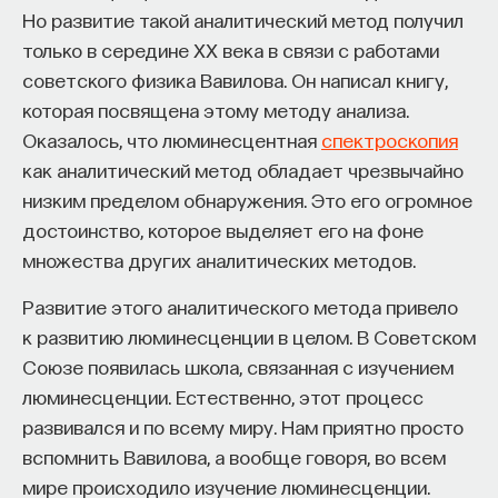
Но развитие такой аналитический метод получил
только в середине XX века в связи с работами
Внеси свой вклад в дело
советского физика Вавилова. Он написал книгу,
просвещения!
которая посвящена этому методу анализа.
Оказалось, что люминесцентная
спектроскопия
ПОДДЕРЖАТЬ ПОСТНАУКУ
как аналитический метод обладает чрезвычайно
низким пределом обнаружения. Это его огромное
достоинство, которое выделяет его на фоне
множества других аналитических методов.
Развитие этого аналитического метода привело
к развитию люминесценции в целом. В Советском
Союзе появилась школа, связанная с изучением
люминесценции. Естественно, этот процесс
развивался и по всему миру. Нам приятно просто
вспомнить Вавилова, а вообще говоря, во всем
мире происходило изучение люминесценции.