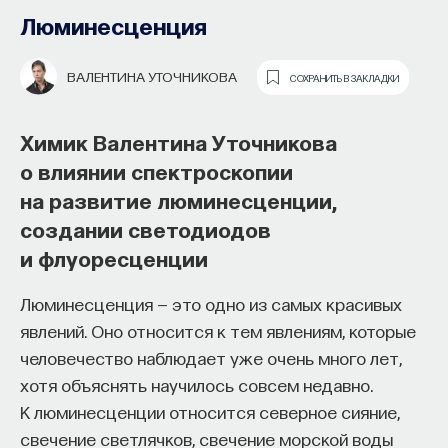
Люминесценция
ВАЛЕНТИНА УТОЧНИКОВА
СОХРАНИТЬ В ЗАКЛАДКИ
Химик Валентина Уточникова
о влиянии спектроскопии
на развитие люминесценции,
создании светодиодов
и флуоресценции
Физик Александр Львовский в новой
Люминесценция — это одно из самых красивых
программе «Перспективы»
явлений. Оно относится к тем явлениям, которые
рассказывает о Российском
человечество наблюдает уже очень много лет,
Квантовом Центре, «Star Trek»
хотя объяснять научилось совсем недавно.
К люминесценции относится северное сияние,
и квантовой криптографии
свечение светлячков, свечение морской воды