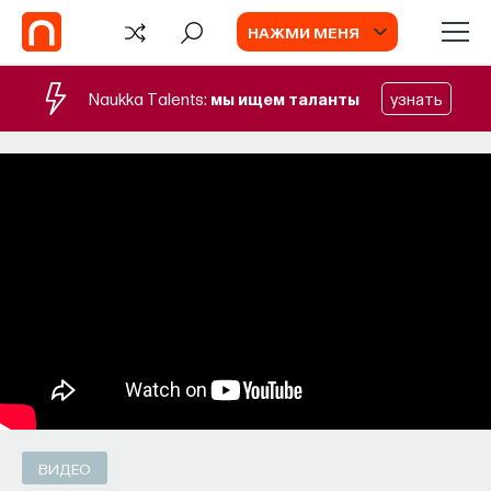
НАЖМИ МЕНЯ
Naukka Talents:
мы ищем таланты
узнать
TV
Перспективы: Квантовые
технологии
Физик Александр Львовский в новой
программе «Перспективы» рассказывает
о Российском Квантовом Центре, «Star Trek»
и квантовой криптографии
ИВАР МАКСУТОВ
СОХРАНИТЬ В ЗАКЛАДКИ
ВИДЕО