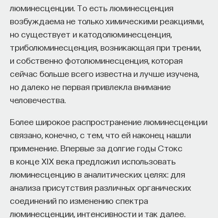
руководитель научной группы, член научного
люминесценции. То есть люминесценция
совета Российского квантового центра,
редактор научного журнала Optics Express
возбуждаема не только химическими реакциями,
но существует и катодолюминесценция,
ТЕХНОЛОГИИ
триболюминесценция, возникающая при трении,
644 публикации
и собственно фотолюминесценция, которая
сейчас больше всего известна и лучше изучена,
ТЕХНОЛОГИИ
ОБРАЗОВАНИЕ
НАУКА
но далеко не первая привлекла внимание
человечества.
КВАНТОВАЯ ФИЗИКА
КВАНТОВЫЕ ТЕХНОЛОГИИ
Более широкое распространение люминесценции
КВАНТОВАЯ ОПТИКА
ТОЧНЫЕ НАУКИ
связано, конечно, с тем, что ей наконец нашли
применение. Впервые за долгие годы Стокс
в конце XIX века предложил использовать
люминесценцию в аналитических целях: для
анализа присутствия различных органических
соединений по изменению спектра
люминесценции, интенсивности и так далее.