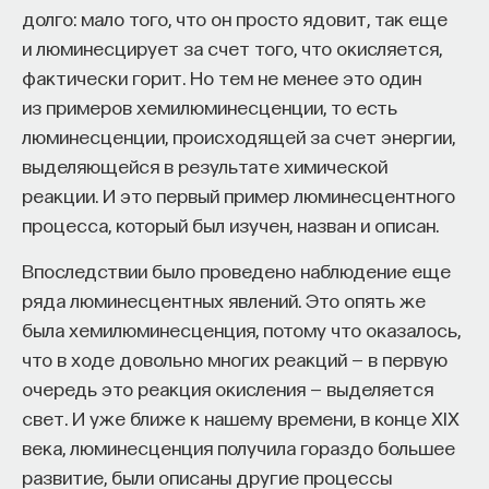
составляет перспективу науки будущего
долго: мало того, что он просто ядовит, так еще
в сегодняшнем дне.
и люминесцирует за счет того, что окисляется,
фактически горит. Но тем не менее это один
4/11/2013
из примеров хемилюминесценции, то есть
люминесценции, происходящей за счет энергии,
НАПИСАТЬ НАМ
выделяющейся в результате химической
реакции. И это первый пример люминесцентного
процесса, который был изучен, назван и описан.
Впоследствии было проведено наблюдение еще
НАД МАТЕРИАЛОМ РАБОТАЛИ
ряда люминесцентных явлений. Это опять же
Ивар Максутов
была хемилюминесценция, потому что оказалось,
издатель, сооснователь Редакционно-
что в ходе довольно многих реакций — в первую
издательского дома "ПостНаука", религиовед
очередь это реакция окисления — выделяется
свет. И уже ближе к нашему времени, в конце XIX
Александр Львовский
века, люминесценция получила гораздо большее
PhD in Physics, профессор физического
факультета университета Калгари,
развитие, были описаны другие процессы