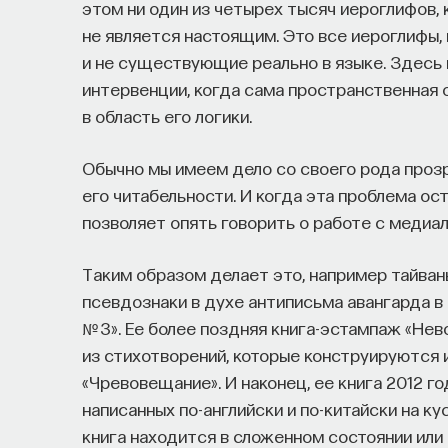
этом ни один из четырех тысяч иероглифов, 
не является настоящим. Это все иероглифы
и не существующие реально в языке. Здесь 
интервенции, когда сама пространственная 
в область его логики.
Обычно мы имеем дело со своего рода проз
его читабельности. И когда эта проблема ос
позволяет опять говорить о работе с медиа
Таким образом делает это, например тайван
псевдознаки в духе антиписьма авангарда в
№ 3». Ее более поздняя книга-эстампаж «Не
из стихотворений, которые конструируются
«Чревовещание». И наконец, ее книга 2012 г
написанных по-английски и по-китайски на ку
книга находится в сложенном состоянии или 