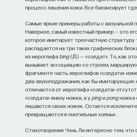
процесс лишения кожи. Все балансирует где-
Самые яркие примеры работы с визуальной п
Наверное, самый известный пример — это ег
которое имитирует трехчастную структуру 
распадается на три таких графических блок
из иероглифа
bing
(兵) ― «солдат». То, как э
вызывает ассоциацию со строем, марширую
фрагменте часть иероглифов «солдата» изм
два звукоподражания, как бы имитирующие х
отличаются от иероглифа «солдата» отсутств
«солдата» внизу ножки, а у
ping
и
pang
ножка о
лишаются своих ножек. Остается исключит
превращаются в «могильные холмы».
Стихотворение Чэнь Ли интересно тем, что 