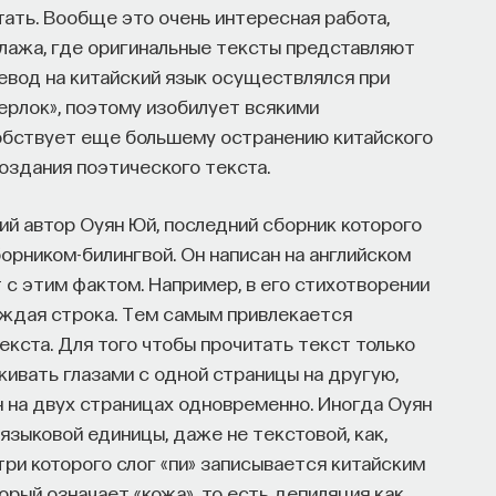
тать. Вообще это очень интересная работа,
ллажа, где оригинальные тексты представляют
ревод на китайский язык осуществлялся при
рлок», поэтому изобилует всякими
собствует еще большему остранению китайского
оздания поэтического текста.
ий автор Оуян Юй, последний сборник которого
орником-билингвой. Он написан на английском
т с этим фактом. Например, в его стихотворении
ждая строка. Тем самым привлекается
кста. Для того чтобы прочитать текст только
кивать глазами с одной страницы на другую,
ан на двух страницах одновременно. Иногда Оуян
языковой единицы, даже не текстовой, как,
три которого слог «пи» записывается китайским
орый означает «кожа», то есть депиляция как