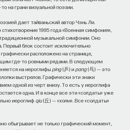
то на грани визуальной поэзии.
оэзией дает тайваньский автор Чэнь Ли.
о стихотворение 1995 года «Военная симфония»,
традиционной музыкальной симфонии. Оно
а. Первый блок состоит исключительно
то графически расположено на странице,
щим где-то ровными рядами. В следующем
еняется на иероглифы
ping
(乒) и
pang
(乓) ― это
лопки выстрелов. Графически эти знаки
ием одной из черт внизу. То есть у иероглифа
стается одна. И в конце все эти «солдаты» уже
ельно иероглиф
qiu
(丘) ― «холм». Все «солдаты»
оно обыгрывает не только графический момент,