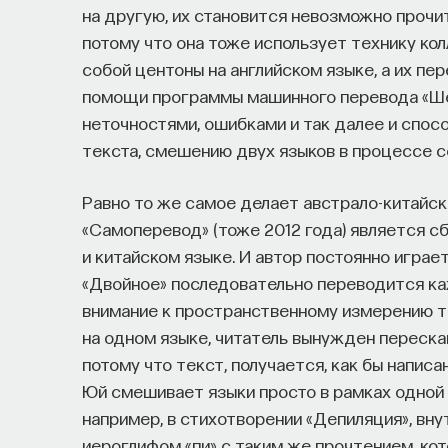
на другую, их становится невозможно прочи
потому что она тоже использует технику ко
собой центоны на английском языке, а их пе
помощи программы машинного перевода «Ше
неточностями, ошибками и так далее и спо
текста, смешению двух языков в процессе с
Равно то же самое делает австрало-китайск
«Самоперевод» (тоже 2012 года) является сб
и китайском языке. И автор постоянно играе
«Двойное» последовательно переводится ка
внимание к пространственному измерению те
на одном языке, читатель вынужден переска
потому что текст, получается, как бы напис
Юй смешивает языки просто в рамках одной 
например, в стихотворении «Депиляция», вну
иероглифом «пи» с таким же прочтением, кот