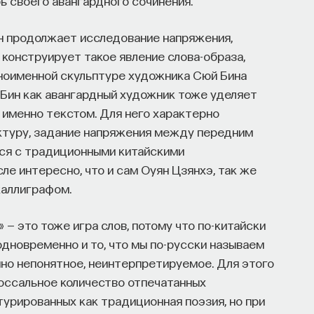
ь своего авангардного сочинения.
он продолжает исследование напряжения,
конструирует такое явление слова-образа,
ноименной скульптуре художника Сюй Бина
й Бин как авангардный художник тоже уделяет
 именно текстом. Для него характерно
актуру, задание напряжения между передним
тся с традиционными китайскими
е интересно, что и сам Оуян Цзянхэ, так же
каллиграфом.
 — это тоже игра слов, потому что по-китайски
одновременно и то, что мы по-русски называем
нно непонятное, неинтерпретируемое. Для этого
лоссальное количество отпечатанных
турированных как традиционная поэзия, но при