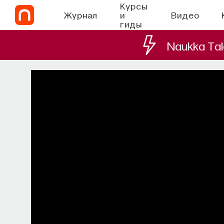
Курсы
Журнал
и
Видео
гиды
Naukka Tal