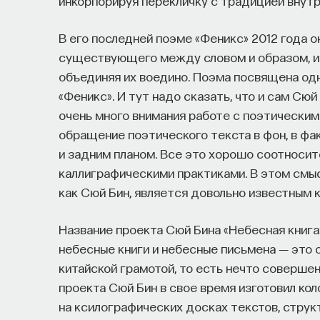
инкорпорируя перекличку с традицией внутр
В его последней поэме «Феникс» 2012 года 
существующего между словом и образом, и 
объединяя их воедино. Поэма посвящена од
«Феникс». И тут надо сказать, что и сам Сю
очень много внимания работе с поэтическим
обращение поэтического текста в фон, в ф
и задним планом. Все это хорошо соотноси
каллиграфическими практиками. В этом смысл
как Сюй Бин, является довольно известным 
Название проекта Сюй Бина «Небесная книга»
небесные книги и небесные письмена ― это 
китайской грамотой, то есть нечто соверше
проекта Сюй Бин в свое время изготовил ко
на ксилографических досках текстов, струк