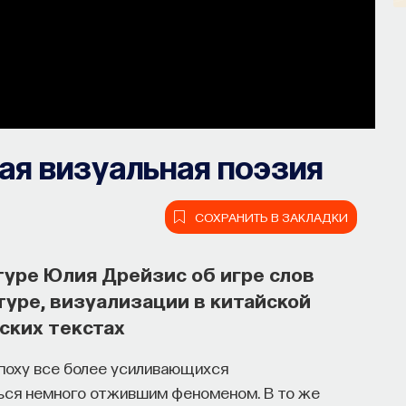
ая визуальная поэзия
СОХРАНИТЬ В ЗАКЛАДКИ
туре Юлия Дрейзис об игре слов
туре, визуализации в китайской
йских текстах
эпоху все более усиливающихся
ься немного отжившим феноменом. В то же