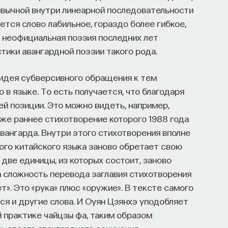
ивычной внутри линеарной последовательности
ется слово лабильное, гораздо более гибкое,
я неофициальная поэзия последних лет
ики авангардной поэзии такого рода.
 идея субверсивного обращения к тем
в языке. То есть получается, что благодаря
ей позиции. Это можно видеть, например,
уже раннее стихотворение которого 1988 года
вангарда. Внутри этого стихотворения вполне
ого китайского языка заново обретает свою
две единицы, из которых состоит, заново
а сложность перевода заглавия стихотворения
т». Это «рука» плюс «оружие». В тексте самого
я и другие слова. И Оуян Цзянхэ уподобляет
 практике чайцзы фа, таким образом