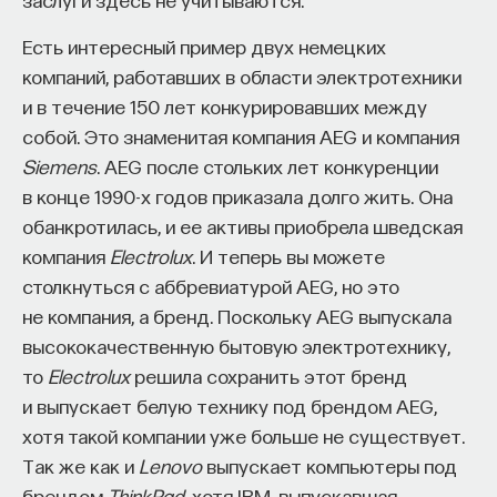
мысли. Знание не передается в готовом виде —
оно формируется. Нам долго казалось, что
Есть интересный пример двух немецких
преподаватель может просто хорошо и логично
компаний, работавших в области электротехники
изложить материал, а студент — зафиксировать
и в течение 150 лет конкурировавших между
его и затем воспроизвести. Но самый важный
собой. Это знаменитая компания AEG и компания
момент происходит потом, когда человек
Siemens
. AEG после стольких лет конкуренции
остается один на один с этим материалом
в конце 1990-х годов приказала долго жить. Она
и пытается что-то с ним сделать. И получается,
обанкротилась, и ее активы приобрела шведская
что настоящее образование происходит
компания
Electrolux
. И теперь вы можете
не в аудитории, а за ее пределами».
столкнуться с аббревиатурой AEG, но это
не компания, а бренд. Поскольку AEG выпускала
ИИ полезен не как костыль, а как
высококачественную бытовую электротехнику,
сложный собеседник
то
Electrolux
решила сохранить этот бренд
и выпускает белую технику под брендом AEG,
«Мы не наказываем студентов за использование
хотя такой компании уже больше не существует.
ИИ, потому что сам факт его использования еще
Так же как и
Lenovo
выпускает компьютеры под
ничего не объясняет. Важно не то, что студент
брендом
ThinkPad
, хотя IBM, выпускавшая