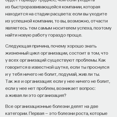
«Мыслить как учёный» — подкаст основателя
из быстроразвивающейся компании, которая
ПостНауки Ивара Максутова о людях, которые
находится на стадии расцвета: если вы уходите
меняют мир. В каждом выпуске — разговоры
с исследователями, предпринимателями,
из успешной компании, то вы, возможно, отчасти
инвесторами и изобретателями. За десятки
являетесь тем самым носителем успеха, поэтому
эпизодов Ивар обсудил большие языковые
найти новую работу гораздо проще.
модели вместе с Михаилом Бурцевым, цифровые
данные в фармацевтике с Ириной Ефименко,
Следующая причина, почему хорошо знать
агротехнологии с Михаилом Тавером и много
жизненный цикл организации, состоит в том, что
других тем — от коучинга до фармакогенетики.
у всех организаций существуют проблемы. Как
В будущих выпусках их список будет только
говорится в известной шутке, если ты проснулся
расширяться — слушайте подкаст на
YouTube
,
и у тебя ничего не болит, подумай, жив ли ты.
Яндекс Музыке
,
Apple Podcasts
,
VK
и
Spotify
.
Так же и организация: если у нее ничего не болит,
если у нее нет проблем, возникает вопрос:
6/30/2026
а живая ли это организация?
Все организационные болезни делят на две
НАПИСАТЬ НАМ
категории. Первая — это болезни роста, которые