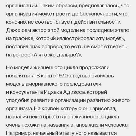
вы занимаетесь биоинформатикой, молекулярной
организации. Таким образом, предполагалось, что
биологией, ИИ или другими наукоемкими
организация может расти до бесконечности, что,
дисциплинами, проект поможет вам найти место
конечно, не соответствует действительности.
в командах, меняющих индустрию.
Даже сам автор этой модели на последнем этапе
Как стать участником:
на графике, который иллюстрировал эту модель,
Заполнить анкету кандидата
поставил знак вопроса, то есть не смог ответить
Посмотреть текущие вакансии
на вопрос «А что же дальше?».
Образование работает дольше,
Но модели жизненного цикла продолжали
чем кажется
появляться. В конце 1970-х годов появилась
модель американского исследователя
«Тема кажется простой: мы определяем цели,
и консультанта Ицхака Адизеса, который
движемся к ним — и дальше все должно
уподобил развитие организации развитию живого
работать. Но в реальности с целеполаганием все
организма. На кривой, которую он нарисовал,
намного сложнее. Проблема не только
названия некоторых этапов жизненного цикла
во временном разрыве, когда результат должен
очень похожи на названия этапов жизни человека.
проявиться через несколько лет. Ключевой
Например, начальный этап у него называется