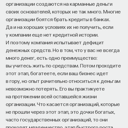
организации создаются на карманные деньги
своих основателей, которых не так много. Многие
организации боятся брать кредиты в банках.
Да и на хороших условиях их не получить, если
у компании еще нет кредитной истории.
Внеси свой вклад в дело
И поэтому компания испытывает дефицит
просвещения!
денежных средств. Но в том, что у вас не всегда
много денег, есть одно преимущество:
ПОДДЕРЖАТЬ ПОСТНАУКУ
вы учитесь жить по средствам. Потом проходите
этот этап, богатеете, если ваш бизнес идет
в гору, но опыт рачительно относиться к деньгам
невозможно потерять. Его вы практикуете
на протяжении всей оставшейся жизни
организации. Что касается организаций, которые
не прошли через этот этап, это дочки богатых,
часто государственных организаций, то они
проходят младенчество, этап быстрого роста,