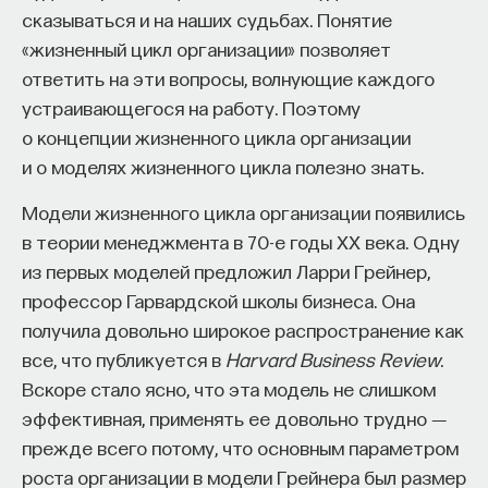
сказываться и на наших судьбах. Понятие
собственное будущее, почему результаты
«жизненный цикл организации» позволяет
образования раскрываются на длинной дистанции,
ответить на эти вопросы, волнующие каждого
и что на самом деле должен уметь студент,
устраивающегося на работу. Поэтому
выходящий в сложный и быстро меняющийся мир.
о концепции жизненного цикла организации
А еще — почему ИИ не стоит просто запрещать,
и о моделях жизненного цикла полезно знать.
как использовать его для диалога, и зачем
Модели жизненного цикла организации появились
университету учить не только знаниям, но и самой
в теории менеджмента в 70-е годы XX века. Одну
практике мышления и коммуникации.
из первых моделей предложил Ларри Грейнер,
профессор Гарвардской школы бизнеса. Она
Основатель ПостНауки Ивар Максутов запускает
получила довольно широкое распространение как
проект Naukka Talents.
все, что публикуется в
Harvard Business Review
.
Вскоре стало ясно, что эта модель не слишком
Это глобальная экосистема для поиска и найма
эффективная, применять ее довольно трудно ―
STEM-специалистов (Science, Technology,
Engineering, Mathematics) в самые амбициозные
прежде всего потому, что основным параметром
Deep-Tech и Biotech проекты по всему миру. Если
роста организации в модели Грейнера был размер