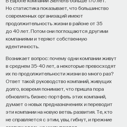
В Европе компании
редкая возможность — мыслить на длинной
Siemens
больше 170 лет.
Но статистика показывает, что большинство
дистанции и реально влиять на будущее: на то,
современных организаций имеют
как будет мыслить элита, как будет устроена
продолжительность жизни в районе от 35
экономика и как в целом будет разворачиваться
до 40 лет. Потом они поглощаются другими
общество».
компаниями и теряют собственную
Знание нельзя просто передать
идентичность.
Возникает вопрос: почему одни компании живут
«Сама проблема гораздо старше, чем может
в среднем 35–40 лет, а некоторые превосходят
показаться. Если преподаватель выдает задание,
их по продолжительности жизни во много раз?
студент перепоручает его нейросети, а потом
Ответ такой: руководство компаний, живущих
просто приносит готовый текст, это лишь делает
долго, вовремя понимает, что пришла пора
старую проблему совсем уж неустранимой.
обновлять бизнес-портфель этих компаний,
Но и привычная университетская схема, в которой
думает о новых предназначениях и переводит
преподаватель что-то рассказал, студент что-то
эти компании на новую ветвь развития. Те, кто
записал, а затем попытался пересказать это
не справляется с этим, увы, гибнут, и прежние
наизусть, тоже почти не оставляет места для
заслуги здесь не учитываются.