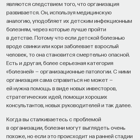
являются следствием того, что организация
развивается. Он, используя медицинскую
аналогию, уподобляет их детским инфекционным
НАД МАТЕРИАЛОМ РАБОТАЛИ
болезням, через которые лучше пройти
Ивар Максутов
в детстве. Потому что если детской болезнью
издатель, сооснователь Редакционно-
вроде свинки или кори заболевает взрослый
издательского дома "ПостНаука", религиовед
человек, то она становится смертельно опасной.
Есть и другая, более серьезная категория
Ульяна Раведовская
«болезней» — организационные патологии. С ними
организация сама справиться не может —
ей нужна помощь в виде новых инвесторов,
Сения Долгачева
стратегических идей, помощи хороших
редактор ПостНауки
консультантов, новых руководителей и так далее.
Когда вы сталкиваетесь с проблемой
в организации, болезни могут выглядеть очень
ИСКУССТВЕННЫЙ ИНТЕЛЛЕКТ
похоже, но если это происходит на ранней стадии
220 публикаций