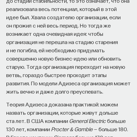
до стадии стабильности, то это означает, что она
«Есть представление о том, что университеты
реализовала весь потенциал, который в этой
готовят элиту, и отсюда возникает образ сложно
идее был. Хвала создателю организации, если
мыслящего, сложно устроенного человека.
он прожил с ней весь период. Но тогда же
Но здесь возникает и другой, гораздо более
возникает одна очевидная идея: чтобы
трудный вопрос: кто вообще формирует
организация не перешла на стадию старения
целеполагание университета и кто задает тот
и не погибла, ей необходимо придумать
смысл, на который он работает? Мне кажется,
совершенно новую бизнес-идею или обновить
университет способен быть субъектом —
старую. Тогда организация переходит на новую
не просто выполнять внешний заказ,
ветвь, гораздо быстрее проходит этапы
а самостоятельно выбирать, на какое будущее
развития. По модели Адизеса организация может
он работает. У него должна быть собственная
жить вечно и даже долго преуспевать.
позиция: сначала определить, какое будущее
Теория Адизеса доказана практикой: можем
он хочет создавать, а затем разворачивать это
назвать организации, которые живут дольше
в своей деятельности. Когда университет
ста лет. В США компании
работает только под заказ, он занимает совсем
General Electric
больше
130 лет, компании
другую роль. У классического университета есть
Procter & Gamble
— больше 180.