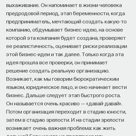
эффект образования не раскрывается в тот
выхаживание. Он напоминает в жизни человека
момент, когда выпускник выходит на работу, —
предродовой период, этап беременности, когда
тогда все только начинается. Дальше человек
предприниматель, мечтающий создать какую-то
адаптируется и еще много лет пользуется тем,
компанию, обдумывает бизнес-идею, на основе
что получил в университете. Если задуматься, как
которой эта компания будет создана, проверяет
долго он опирается на свое первое образование,
ее реалистичность, оценивает риски реализации
речь идет не о нескольких годах,
этой бизнес-идеи и так далее. Только когда эта
а о десятилетиях».
идея прошла все проверки, он принимает
решение создать реальную организацию.
У университета четыре цели
Возникает, как мы говорим бюрократическим
языком, юридическое лицо, и оно начинает вести
«Мы выделили четыре идеологии образования.
бизнес. Дальше следует этап быстрого роста.
Первая — развитие и трансляция
Он называется очень красиво ― «давай-давай».
дисциплинарного знания, где в центре находится
Потом организация переходит в стадию юности,
само знание, а не человек и не рынок труда.
затем в стадию зрелости. И на стадии зрелости
Вторая — формирование определенного типа
возникает очень важная проблема: как жить
человека, например человека, способного
дальше? Если ничего не предпринимать,