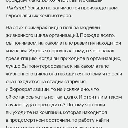
обратился к ИИ, а то, как именно он это делает.
ThinkPad
, больше не занимается производством
Если воспринимать ИИ просто как помощника,
персональных компьютеров.
ресурс или способ сэкономить усилия, студенты
чаще всего лишь снижают когнитивную
На этих примерах видна польза моделей
нагрузку — а университет вообще не для этого
жизненного цикла организаций. Прежде всего,
создан. Они некритично делегируют агенту
мы понимаем, на каком этапе развития находится
самые разные задачи и переносят в эту
компания. Здесь я вернусь к тому, с чего начал
коммуникацию далеко не лучшие привычки.
презентацию. Когда вы приходите в организацию,
Но если использовать ИИ как сложного
лучше бы поинтересоваться, на каком этапе
собеседника, который заставляет уточнять
жизненного цикла она находится, потому что если
основания, спорить и продумывать собственную
она находится на стадии старения
позицию, тогда студент действительно
и бюрократизации, то не исключено, что
продвигается. Решающее значение имеет
ей осталось жить не так долго. И стоит ли в таком
не объем общения и не тип задания, а характер
случае туда переходить? Потому что если
самой коммуникации».
вы уходите из компании, которая находится
в предсмертном состоянии, то работу найти
будет гораздо труднее, чем если уходить