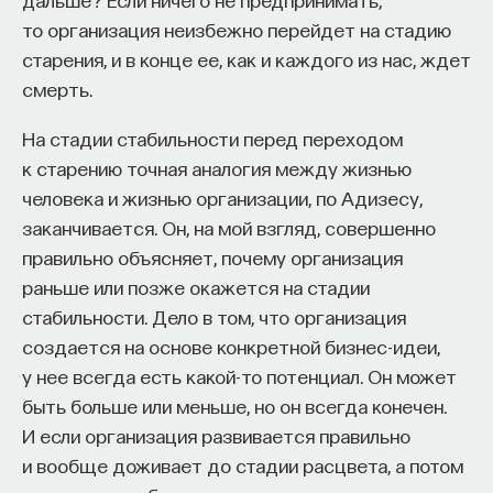
к сложному мышлению. Третья — развитие
то организация неизбежно перейдет на стадию
общества, вклад в то, каким оно будет.
старения, и в конце ее, как и каждого из нас, ждет
И четвертая — социальная эффективность,
смерть.
то есть забота о том, как человек будет работать
за пределами университета и насколько
На стадии стабильности перед переходом
эффективным окажется в команде и профессии.
к старению точная аналогия между жизнью
Университет не всегда может точно
человека и жизнью организации, по Адизесу,
предсказать, какие именно рабочие места ждут
заканчивается. Он, на мой взгляд, совершенно
выпускника, но сама эта оптика тоже остается
правильно объясняет, почему организация
отдельной идеологией. В зависимости от того,
раньше или позже окажется на стадии
в какой из этих логик работает университет,
стабильности. Дело в том, что организация
у него будут совершенно разные ответы
создается на основе конкретной бизнес-идеи,
на вопрос о целях образования».
у нее всегда есть какой-то потенциал. Он может
быть больше или меньше, но он всегда конечен.
Университет должен строить
И если организация развивается правильно
будущее
и вообще доживает до стадии расцвета, а потом