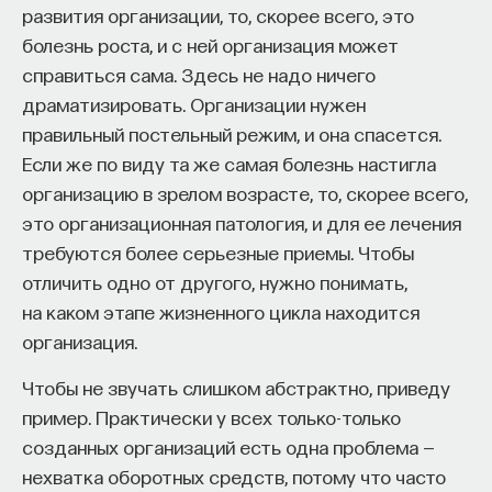
развития организации, то, скорее всего, это
болезнь роста, и с ней организация может
ИСКУССТВЕННЫЙ ИНТЕЛЛЕКТ
УНИВЕРСИТЕТ
справиться сама. Здесь не надо ничего
АКАДЕМИЧЕСКАЯ СРЕДА
ОБУЧЕНИЕ
драматизировать. Организации нужен
правильный постельный режим, и она спасется.
НЕЙРОСЕТЕВЫЕ АРХИТЕКТУРЫ
Если же по виду та же самая болезнь настигла
СТРОИТЕЛИ БУДУЩЕГО
организацию в зрелом возрасте, то, скорее всего,
это организационная патология, и для ее лечения
требуются более серьезные приемы. Чтобы
отличить одно от другого, нужно понимать,
ПАРТНЁР ПРОЕКТА
на каком этапе жизненного цикла находится
организация.
Чтобы не звучать слишком абстрактно, приведу
пример. Практически у всех только-только
Что такое партнёрский материал?
созданных организаций есть одна проблема —
нехватка оборотных средств, потому что часто