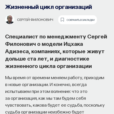
образования и рынок труда —
Жизненный цикл организаций
«Мыслить как учёный» #57
СЕРГЕЙ ФИЛОНОВИЧ
СОХРАНИТЬ В ЗАКЛАДКИ
ИВАР МАКСУТОВ
СОХРАНИТЬ В ЗАКЛАДКИ
Специалист по менеджменту Сергей
Зачем университету длинный
Филонович о модели Ицхака
горизонт планирования и как
Адизеса, компаниях, которые живут
ИИ меняет саму организацию
дольше ста лет, и диагностике
мышления и обучения
жизненного цикла организации
В новом эпизоде «Мыслить как ученый»
Ивар
Мы время от времени меняем работу, приходим
Максутов
беседует с
Ульяной Раведовской
о том,
в новые организации. И конечно, всегда
зачем университет нужен в эпоху ИИ и почему
испытываем при этом волнение: что это
высшее образование нельзя сводить к быстрой
за организация, как мы там будем себя
подготовке под нужды рынка.
чувствовать, какова будет ее судьба, поскольку
судьба организации неизбежно будет
Они обсуждают, как университеты выбирают