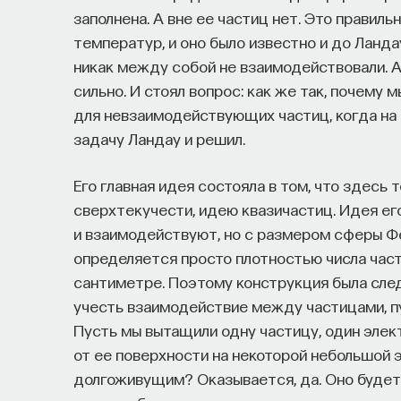
заполнена. А вне ее частиц нет. Это правиль
температур, и оно было известно и до Ланда
никак между собой не взаимодействовали. 
сильно. И стоял вопрос: как же так, почему
для невзаимодействующих частиц, когда на
задачу Ландау и решил.
Его главная идея состояла в том, что здесь 
сверхтекучести, идею квазичастиц. Идея ег
и взаимодействуют, но с размером сферы Фе
определяется просто плотностью числа част
сантиметре. Поэтому конструкция была след
учесть взаимодействие между частицами, п
Пусть мы вытащили одну частицу, один эле
от ее поверхности на некоторой небольшой э
долгоживущим? Оказывается, да. Оно будет