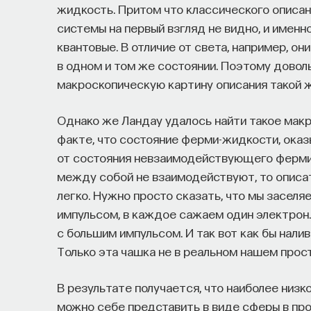
жидкость. Притом что классического описани
системы на первый взгляд не видно, и именн
квантовые. В отличие от света, например, о
в одном и том же состоянии. Поэтому довол
макроскопическую картину описания такой жи
Однако же Ландау удалось найти такое макр
факте, что состояние ферми-жидкости, оказ
от состояния невзаимодействующего ферми-
между собой не взаимодействуют, то описа
легко. Нужно просто сказать, что мы засел
импульсом, в каждое сажаем один электрон
с большим импульсом. И так вот как бы нал
Только эта чашка не в реальном нашем прост
В результате получается, что наиболее низ
можно себе представить в виде сферы в про