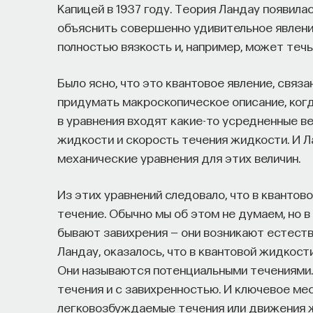
Капицей в 1937 году. Теория Ландау появила
объяснить совершенно удивительное явление
полностью вязкость и, например, может течь
Было ясно, что это квантовое явление, связ
придумать макроскопическое описание, ког
в уравнения входят какие-то усредненные ве
жидкости и скорость течения жидкости. И Л
механические уравнения для этих величин.
Из этих уравнений следовало, что в квант
течение. Обычно мы об этом не думаем, но 
бывают завихрения — они возникают естеств
Ландау, оказалось, что в квантовой жидкос
Они называются потенциальными течениями.
течения и с завихренностью. И ключевое мес
легковозбуждаемые течения или движения ж