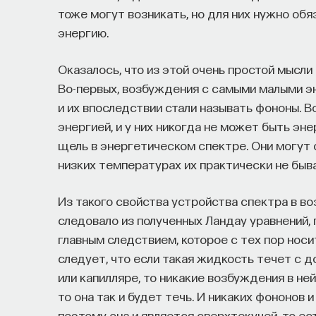
тоже могут возникать, но для них нужно обя
энергию.
Оказалось, что из этой очень простой мысл
Во-первых, возбуждения с самыми малыми эн
и их впоследствии стали называть фононы. 
энергией, и у них никогда не может быть эн
щель в энергетическом спектре. Они могут 
низких температурах их практически не быв
Из такого свойства устройства спектра в в
следовало из полученных Ландау уравнений,
главным следствием, которое с тех пор носи
следует, что если такая жидкость течет с 
или капилляре, то никакие возбуждения в ней
то она так и будет течь. И никаких фононов 
поэтому она и является сверхтекучей, то ес