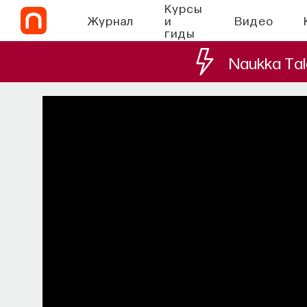
Курсы
Журнал
и
Видео
гиды
Naukka Tal