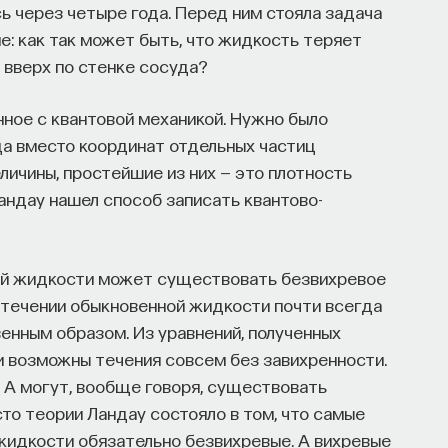
сь через четыре года. Перед ним стояла задача
: как так может быть, что жидкость теряет
 вверх по стенке сосуда?
анное с квантовой механикой. Нужно было
да вместо координат отдельных частиц
личины, простейшие из них — это плотность
андау нашел способ записать квантово-
овой жидкости может существовать безвихревое
в течении обыкновенной жидкости почти всегда
енным образом. Из уравнений, полученных
ти возможны течения совсем без завихренности.
 А могут, вообще говоря, существовать
то теории Ландау состояло в том, что самые
идкости обязательно безвихревые. А вихревые