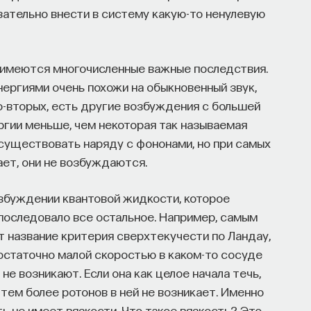
зательно внести в систему какую-то ненулевую
и имеются многочисленные важные последствия.
ергиями очень похожи на обыкновенный звук,
Во-вторых, есть другие возбуждения с большей
ергии меньше, чем некоторая так называемая
существовать наряду с фононами, но при самых
ает, они не возбуждаются.
озбуждении квантовой жидкости, которое
 последовало все остальное. Например, самым
т название критерия сверхтекучести по Ландау,
достаточно малой скоростью в каком-то сосуде
 не возникают. Если она как целое начала течь,
и тем более ротонов в ней не возникает. Именно
ть не имеет вязкости. Что такое вязкость? Это