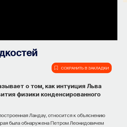
дкостей
СОХРАНИТЬ В ЗАКЛАДКИ
зывает о том, как интуиция Льва
вития физики конденсированного
построенная Ландау, относится к объяснению
торая была обнаружена Петром Леонидовичем