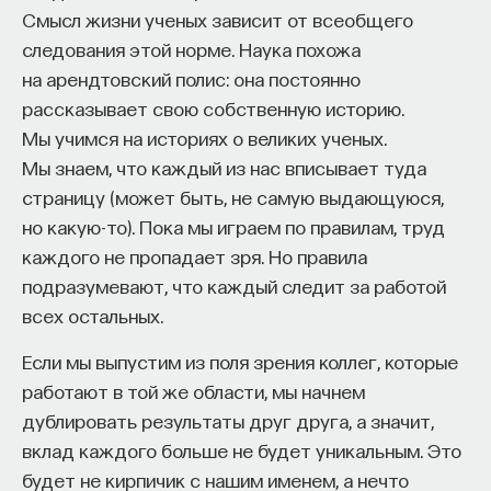
Смысл жизни ученых зависит от всеобщего
процессами? Как появляются зависимость,
следования этой норме. Наука похожа
утомление, состояние эйфории или азарта?
на арендтовский полис: она постоянно
Каково воздействие на работу мозга гормонов,
рассказывает свою собственную историю.
иммунной системы?
Мы учимся на историях о великих ученых.
Ответы на эти и другие вопросы можно найти,
Мы знаем, что каждый из нас вписывает туда
записавшись
на курс «Химия между нейронами:
страницу (может быть, не самую выдающуюся,
вещества, которые управляют нами»
но какую-то). Пока мы играем по правилам, труд
каждого не пропадает зря. Но правила
Пройдя этот курс, вы научитесь:
подразумевают, что каждый следит за работой
— Ориентироваться в общих принципах
всех остальных.
работы нашего организма
Если мы выпустим из поля зрения коллег, которые
— Разбираться в биохимических процессах
работают в той же области, мы начнем
мозга
дублировать результаты друг друга, а значит,
вклад каждого больше не будет уникальным. Это
— Понимать причины нейро- и психопатологий
будет не кирпичик с нашим именем, а нечто