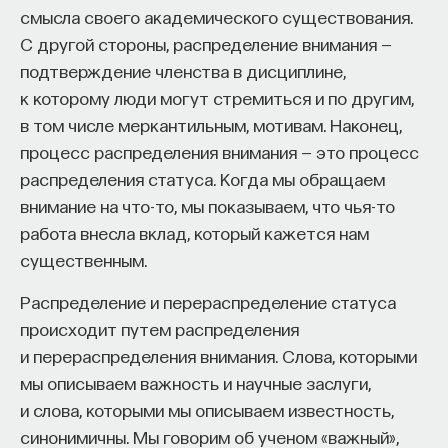
смысла своего академического существования.
Внеси свой вклад в дело
С другой стороны, распределение внимания —
просвещения!
подтверждение членства в дисциплине,
к которому люди могут стремиться и по другим,
ПОДДЕРЖАТЬ ПОСТНАУКУ
в том числе меркантильным, мотивам. Наконец,
процесс распределения внимания — это процесс
распределения статуса. Когда мы обращаем
внимание на что-то, мы показываем, что чья-то
работа внесла вклад, который кажется нам
существенным.
Распределение и перераспределение статуса
происходит путем распределения
и перераспределения внимания. Слова, которыми
мы описываем важность и научные заслуги,
и слова, которыми мы описываем известность,
синонимичны. Мы говорим об ученом «важный»,