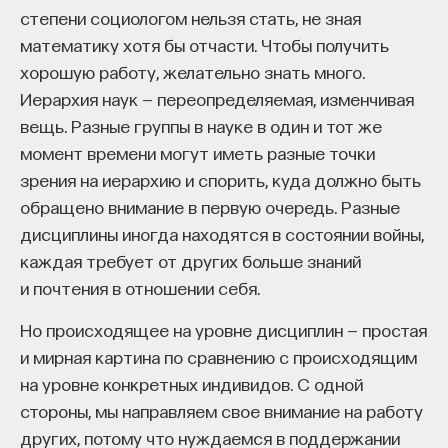
степени социологом нельзя стать, не зная
математику хотя бы отчасти. Чтобы получить
хорошую работу, желательно знать много.
Иерархия наук — переопределяемая, изменчивая
вещь. Разные группы в науке в один и тот же
КУРС
момент времени могут иметь разные точки
Химия между нейронами:
зрения на иерархию и спорить, куда должно быть
вещества, которые управляют
обращено внимание в первую очередь. Разные
нами
дисциплины иногда находятся в состоянии войны,
каждая требует от других больше знаний
СОХРАНИТЬ КУРС
и почтения в отношении себя.
Но происходящее на уровне дисциплин — простая
и мирная картина по сравнению с происходящим
на уровне конкретных индивидов. С одной
стороны, мы направляем свое внимание на работу
других, потому что нуждаемся в поддержании