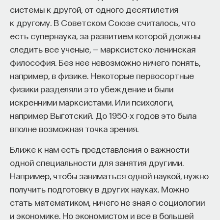
Вячеслав Дубынин
системы к другой, от одного десятилетия
доктор биологических наук, профессор
к другому. В Советском Союзе считалось, что
кафедры физиологии человека и животных
биологического факультета МГУ
есть супернаука, за развитием которой должны
им. М. В. Ломоносова, специалист в области
физиологии мозга
следить все ученые, — марксистско-ленинская
философия. Без нее невозможно ничего понять,
БИОЛОГИЯ
например, в физике. Некоторые первосортные
1298 публикаций
физики разделяли это убеждение и были
искренними марксистами. Или психологи,
БИОЛОГИЯ
МОЗГ
НЕЙРОФИЗИОЛОГИЯ
например Выготский. До 1950-х годов это была
вполне возможная точка зрения.
ЕСТЕСТВЕННЫЕ НАУКИ
ЖУРНАЛ
Ближе к нам есть представления о важности
ХИМИЯ МЕЖДУ НЕЙРОНАМИ
одной специальности для занятия другими.
Например, чтобы заниматься одной наукой, нужно
получить подготовку в других науках. Можно
стать математиком, ничего не зная о социологии
и экономике. Но экономистом и все в большей