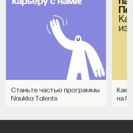
Станьте частью программы
Как запустить спецпроект
Naukka Talents
на П