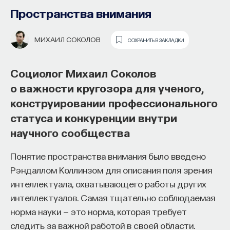
Пространства внимания
МИХАИЛ СОКОЛОВ
СОХРАНИТЬ В ЗАКЛАДКИ
Социолог Михаил Соколов
о важности кругозора для ученого,
конструировании профессионального
статуса и конкуренции внутри
Как наши память, потребности,
научного сообщества
эмоции, внимание, воля связаны
с передачей сигналов
Понятие пространства внимания было введено
от нейромедиаторов?
Рэндаллом Коллинзом для описания поля зрения
интеллектуала, охватывающего работы других
Как устроена наша нервная система
интеллектуалов. Самая тщательно соблюдаемая
на структурном, клеточном и молекулярном
норма науки — это норма, которая требует
уровнях? В чем состоит роль нейромедиаторов
следить за важной работой в своей области.
при управлении психическими и физическими