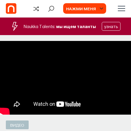
НАЖМИ МЕНЯ
Naukka Talents:
мы ищем таланты
узнать
СОБЫТИЯ
Химия между нейронами:
вещества, которые управляют нами
Как наши память, потребности, эмоции,
внимание, воля связаны с передачей
сигналов от нейромедиаторов?
ВЯЧЕСЛАВ ДУБЫНИН
СОХРАНИТЬ В ЗАКЛАДКИ
ВИДЕО