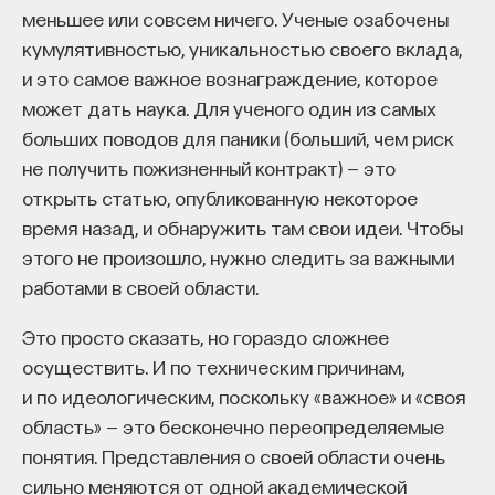
меньшее или совсем ничего. Ученые озабочены
— Осознавать связь своего поведения
кумулятивностью, уникальностью своего вклада,
и эмоций с активностью нейромедиаторов
и это самое важное вознаграждение, которое
мозга
может дать наука. Для ученого один из самых
Автор курса:
Вячеслав Дубынин
— доктор
больших поводов для паники (больший, чем риск
биологических наук, профессор кафедры
не получить пожизненный контракт) — это
физиологии человека и животных биологического
открыть статью, опубликованную некоторое
факультета МГУ им. М.В. Ломоносова
время назад, и обнаружить там свои идеи. Чтобы
этого не произошло, нужно следить за важными
3/10/2025
работами в своей области.
НАПИСАТЬ НАМ
Это просто сказать, но гораздо сложнее
осуществить. И по техническим причинам,
и по идеологическим, поскольку «важное» и «своя
область» — это бесконечно переопределяемые
НАД МАТЕРИАЛОМ РАБОТАЛИ
понятия. Представления о своей области очень
сильно меняются от одной академической