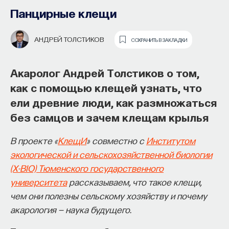
Панцирные клещи
АНДРЕЙ ТОЛСТИКОВ
СОХРАНИТЬ В ЗАКЛАДКИ
Акаролог Андрей Толстиков о том,
как с помощью клещей узнать, что
ели древние люди, как размножаться
Как философия помогает составлять
без самцов и зачем клещам крылья
собственное мнение
о происходящем в мире?
В проекте «
КлещИ
» совместно c
Институтом
экологической и сельскохозяйственной биологии
Как философия помогает понять мир, в котором
(X-BIO) Тюменского государственного
мы живем, расширять собственные
университета
рассказываем, что такое клещи,
представления об окружающей
чем они полезны сельскому хозяйству и почему
действительности и познавать самого себя?
акарология — наука будущего.
Ответы на эти и другие вопросы можно найти,
записавшись
на курс «Философский поиск: