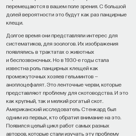
перемещаются в вашем поле зрения. С большой
долей вероятности это будут как раз панцирные
клещи.
НАД МАТЕРИАЛОМ РАБОТАЛИ
Долгое время они представляли интерес для
ПостНаука
систематиков, для зоологов. Их изображения
команда ПостНауки
появлялись в трактатах о животных
и беспозвоночных. Но в 1930-е годы стала
известна роль панцирных клещей как
НАУКА
промежуточных хозяев гельминтов —
237 публикаций
аноплоцефалят. Это ленточные черви, которые
представляют проблему для скотоводства. И это
НАУКА
ЖУРНАЛ
как крупный, так и мелкий рогатый скот.
ФИЛОСОФСКИЙ ПОИСК: НАЧАЛА
Американский исследователь Стенкард был
одним из первых, кто обратил внимание на это.
Появился целый цикл работ самых разных
авторов, которые стали изучать эту проблему