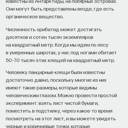
известны из Антарктиды, на полярных островах.
такое пространство и что такое время? Что
Они могут быть представлены везде, где есть
значит мыслить и что представляет собой наше
органическое вещество.
сознание? Реальна ли реальность и откуда
мы знаем то, что знаем? Существует ли в мире
Численность орибатид может достигать
свобода?
десятков и сотен тысяч экземпляров
на квадратный метр. Когда мы идем по лесу
— Переосмыслите границы доверия
в умеренных широтах, у нас под ногами обитает
собственному знанию.
50–70 тысяч этих клещей на квадратный метр.
Автор курса:
Диана Гаспарян
— кандидат
Человеку панцирные клещи были известны
философских наук, профессор Школы философии
достаточно давно, поскольку многие из них
и культурологии факультета гуманитарных наук
имеют такие размеры, которые видимы
НИУ ВШЭ.
человеческим глазом. Можно провести простой
эксперимент: взять лист чистой бумаги,
3/30/2022
поместить в подстилку, через какое-то время
посмотреть на этот лист, и вы можете увидеть
НАПИСАТЬ НАМ
черные и коричневые точки, которые