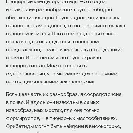
Панцирные клещи, орибатиды — это одна
начала»
.
из наиболее разнообразных групп свободно
обитающих клещей. Группа древняя, известная
Слушатели курса убедятся в том, что
палеонтологам с девона, то есть с самого начала
философский поиск — это не только каскад
палеозойской эры. При этом среда обитания —
занимательных головоломок, но и набор
почва и подстилка, где они в основном
инструментов, жизненно необходимых для
представлены, — мало изменилась с тех далеких
современного человека.
времен. И в этом смысле группа крайне
Пройдя этот курс, вы:
консервативная. Можно говорить
с уверенностью, что мы имеем дело с самыми
— Овладеете ключевыми для независимого
настоящими «живыми ископаемыми».
мышления навыками: научитесь критически
воспринимать информацию и логично
Большая часть их разнообразия сосредоточена
и аргументированно доказывать свою точку
в почве. И здесь они известны в самых
зрения.
невообразимых местах, где она только
формируется, — в пионерных местообитаниях.
— Узнаете, как философия отвечает
Орибатиды могут быть найдены в высокогорье,
на основополагающие вопросы человечества: что