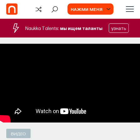
НАЖМИ МЕНЯ
Naukka Talents:
мы ищем таланты
узнать
СОБЫТИЯ
Философский поиск: начала
Как философия помогает составлять
собственное мнение о происходящем
в мире?
ПОСТНАУКА
СОХРАНИТЬ В ЗАКЛАДКИ
ВИДЕО