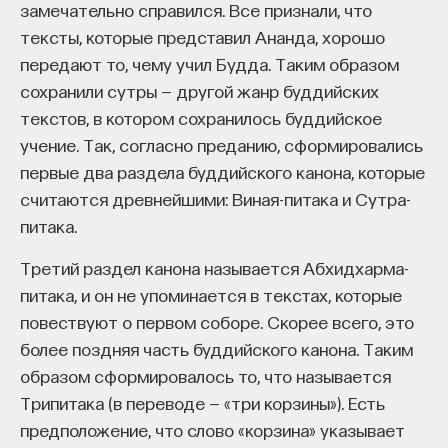
замечательно справился. Все признали, что
Негативное отношение к французам
— Осознавать связь своего поведения
тексты, которые представил Ананда, хорошо
совершенно не мешало им жить и работать
и эмоций с активностью нейромедиаторов
передают то, чему учил Будда. Таким образом
в России. Условно говоря, их делили
мозга
сохранили сутры — другой жанр буддийских
на "полезных" и "вредных". К первым
Автор курса:
Вячеслав Дубынин
— доктор
текстов, в котором сохранилось буддийское
относились, прежде всего, разнообразные
биологических наук, профессор кафедры
учение. Так, согласно преданию, сформировались
ремесленники, купцы, многие из которых
физиологии человека и животных биологического
первые два раздела буддийского канона, которые
даже просили российское подданство,
факультета МГУ им. М.В. Ломоносова
считаются древнейшими: Виная-питака и Сутра-
с которым им было удобнее осуществлять
питака.
3/10/2025
свои профессиональные функции. Иногда
Третий раздел канона называется Абхидхарма-
подданство давали довольно легко. Более
питака, и он не упоминается в текстах, которые
НАПИСАТЬ НАМ
того, когда, выражаясь языком XX века,
повествуют о первом соборе. Скорее всего, это
"классово близких" французов ловили
более поздняя часть буддийского канона. Таким
на каком-нибудь неблаговидном поступке,
образом сформировалось то, что называется
его прощали.
Трипитака (в переводе — «три корзины»). Есть
НАД МАТЕРИАЛОМ РАБОТАЛИ
предположение, что слово «корзина» указывает