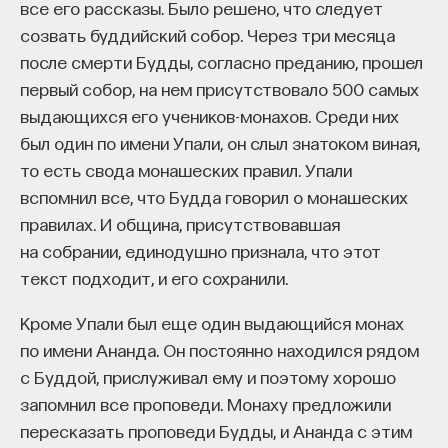
все его рассказы. Было решено, что следует
Все знают, что французы (и не только
процессами? Как появляются зависимость,
созвать буддийский собор. Через три месяца
в России) — законодатели мод и изящного
утомление, состояние эйфории или азарта?
после смерти Будды, согласно преданию, прошел
вкуса. На французов ориентировались,
Каково воздействие на работу мозга гормонов,
первый собор, на нем присутствовало 500 самых
французский язык был в ходу у дворянства.
иммунной системы?
выдающихся его учеников-монахов. Среди них
Антифранцузская реакция была и в XVIII
был один по имени Упали, он слыл знатоком виная,
Ответы на эти и другие вопросы можно найти,
веке, но это была частная, культурная
то есть свода монашеских правил. Упали
записавшись
на курс «Химия между нейронами:
реакция против излишнего подражания,
вспомнил все, что Будда говорил о монашеских
вещества, которые управляют нами»
правилах. И община, присутствовавшая
которое мешает развиваться русскому
Пройдя этот курс, вы научитесь:
на собрании, единодушно признала, что этот
национальному духу. Но уже в XIX веке
текст подходит, и его сохранили.
осложнились политические отношения:
— Ориентироваться в общих принципах
работы нашего организма
во время войны 1812 года с Наполеоном
Кроме Упали был еще один выдающийся монах
французы стали врагами политическими,
по имени Ананда. Он постоянно находился рядом
— Разбираться в биохимических процессах
не культурными.
с Буддой, прислуживал ему и поэтому хорошо
мозга
запомнил все проповеди. Монаху предложили
— Понимать причины нейро- и психопатологий
пересказать проповеди Будды, и Ананда с этим