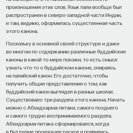
произношения этих слов. Язык пали вообще был
распространен в северо-западной части Индии,
НАД МАТЕРИАЛОМ РАБОТАЛИ
и там, видимо, оформилась существенная часть
этого канона.
Вера Мильчина
КУРС
кандидат филологических наук, ведущий
Поскольку в основной своей структуре и даже
Химия между нейронами:
научный сотрудник ИВГИ РГГУ
во многом по содержанию различные буддийские
вещества, которые управляют
каноны в какой-то мере похожи, то есть смысл
нами
ИСТОРИЯ
узнать что-то о буддийском каноне, опираясь
1085 публикаций
на палийский канон. Его достаточно, чтобы
СОХРАНИТЬ КУРС
получить общие представления о том, как
буддийский канон выглядел в разных школах.
ИСТОРИЯ
КУЛЬТУРА
РОССИЯ
Существовало три раздела этого канона. Начать
ФИЛОЛОГИЯ
ИСТОРИЯ РОССИИ
ФРАНЦИЯ
можно с Абхидхарма-питаки, самого позднего
ГУМАНИТАРНЫЕ НАУКИ
и самого трудно воспринимаемого раздела.
Абхидхарма-питака сформировался, когда
в буддизме произошел раскол и появились