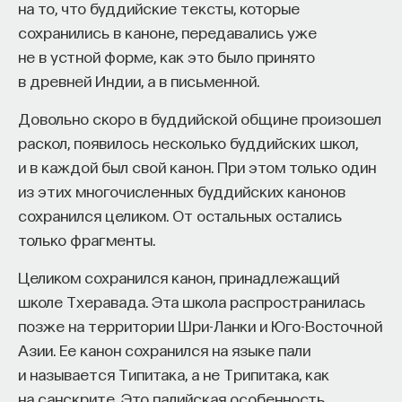
Вячеслав Дубынин
на то, что буддийские тексты, которые
доктор биологических наук, профессор
Хотя даже на низших уровнях говорили, что
сохранились в каноне, передавались уже
кафедры физиологии человека и животных
биологического факультета МГУ
не в устной форме, как это было принято
французы — мятежники, но, в принципе,
им. М. В. Ломоносова, специалист в области
в древней Индии, а в письменной.
русское общество, тем более
физиологии мозга
образованное, несмотря на позицию
Довольно скоро в буддийской общине произошел
БИОЛОГИЯ
императора и III отделения СЕИВк,
раскол, появилось несколько буддийских школ,
1298 публикаций
не сильно меняло свое отношение
и в каждой был свой канон. При этом только один
из этих многочисленных буддийских канонов
к французам, за исключением людей очень
БИОЛОГИЯ
МОЗГ
НЕЙРОФИЗИОЛОГИЯ
сохранился целиком. От остальных остались
увлеченных идеей национальной
только фрагменты.
ЕСТЕСТВЕННЫЕ НАУКИ
ЖУРНАЛ
самобытности.
ХИМИЯ МЕЖДУ НЕЙРОНАМИ
Целиком сохранился канон, принадлежащий
школе Тхеравада. Эта школа распространилась
5/28/2014
позже на территории Шри-Ланки и Юго-Восточной
Азии. Ее канон сохранился на языке пали
НАПИСАТЬ НАМ
и называется Типитака, а не Трипитака, как
на санскрите. Это палийская особенность