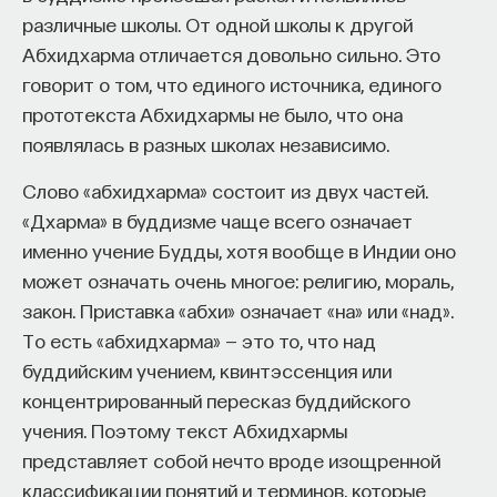
различные школы. От одной школы к другой
Внеси свой вклад в дело
Абхидхарма отличается довольно сильно. Это
просвещения!
говорит о том, что единого источника, единого
прототекста Абхидхармы не было, что она
ПОДДЕРЖАТЬ ПОСТНАУКУ
появлялась в разных школах независимо.
Слово «абхидхарма» состоит из двух частей.
Внеси свой вклад в дело
«Дхарма» в буддизме чаще всего означает
просвещения!
именно учение Будды, хотя вообще в Индии оно
может означать очень многое: религию, мораль,
ПОДДЕРЖАТЬ ПОСТНАУКУ
закон. Приставка «абхи» означает «на» или «над».
То есть «абхидхарма» — это то, что над
буддийским учением, квинтэссенция или
концентрированный пересказ буддийского
учения. Поэтому текст Абхидхармы
представляет собой нечто вроде изощренной
классификации понятий и терминов, которые