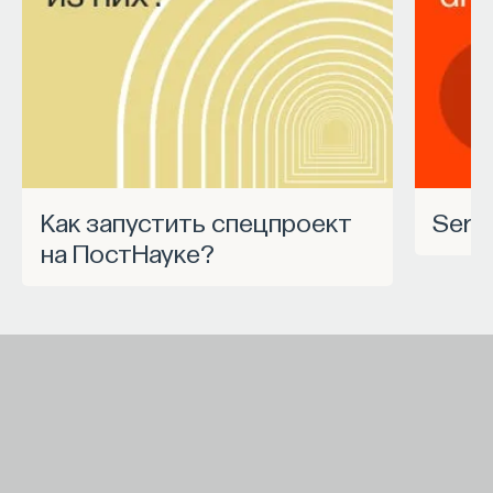
Как запустить спецпроект
Ser
на ПостНауке?