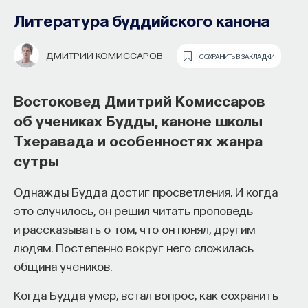
Литература буддийского канона
ВЕРА МИЛЬЧИНА
СОХРАНИТЬ В ЗАКЛАДКИ
ДМИТРИЙ КОМИССАРОВ
СОХРАНИТЬ В ЗАКЛАДКИ
Филолог Вера Мильчина о моде
на французскую культуру,
Востоковед Дмитрий Комиссаров
революционной «заразе» и получении
об учениках Будды, каноне школы
российского подданства
Тхеравада и особенностях жанра
Как наши память, потребности,
сутры
Под влиянием каких факторов складывалось
эмоции, внимание, воля связаны
отношение к французам в России XIX века?
Однажды Будда достиг просветления. И когда
с передачей сигналов
Какова была политика государства в отношении
это случилось, он решил читать проповедь
от нейромедиаторов?
иностранцев? С какого момента французов
и рассказывать о том, что он понял, другим
в российском обществе стали воспринимать как
людям. Постепенно вокруг него сложилась
Как устроена наша нервная система
мятежников? Об этом рассказывает кандидат
община учеников.
на структурном, клеточном и молекулярном
филологических наук Вера Мильчина.
уровнях? В чем состоит роль нейромедиаторов
Когда Будда умер, встал вопрос, как сохранить
при управлении психическими и физическими