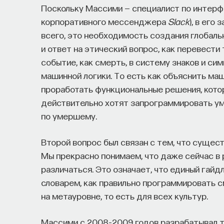
Поскольку Массими — специалист по интерф
корпоративного мессенджера
Slack
), в его
всего, это необходимость создания глобал
и ответ на этический вопрос, как перевести
событие, как смерть, в систему знаков и с
машинной логики. То есть как объяснить маш
проработать функциональные решения, кото
действительно хотят запрограммировать уми
по умершему.
Второй вопрос был связан с тем, что сущес
Мы прекрасно понимаем, что даже сейчас в
различаться. Это означает, что единый гай
словарем, как правильно программировать с
на метауровне, то есть для всех культур.
Массими с 2008–2009 годов разрабатывал т