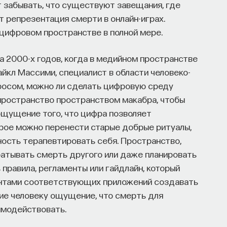
 забывать, что существуют завещания, где
 репрезентация смерти в онлайн-играх.
в цифровом пространстве в полной мере.
а 2000-х годов, когда в медийном пространстве
йкл Массими, специалист в области человеко-
росом, можно ли сделать цифровую среду
пространство пространством макабра, чтобы
 ощущение того, что цифра позволяет
торое можно перенести старые добрые ритуалы,
ость терапевтировать себя. Пространство,
батывать смерть другого или даже планировать
правила, регламенты или гайдлайн, который
ентами соответствующих приложений создавать
ие человеку ощущение, что смерть для
имодействовать.