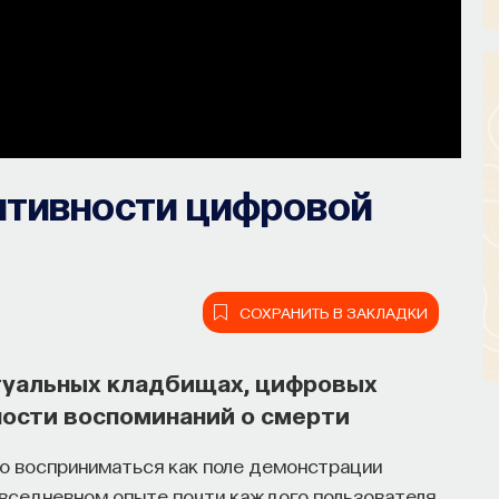
итивности цифровой
СОХРАНИТЬ В ЗАКЛАДКИ
туальных кладбищах, цифровых
ости воспоминаний о смерти
о восприниматься как поле демонстрации
овседневном опыте почти каждого пользователя.