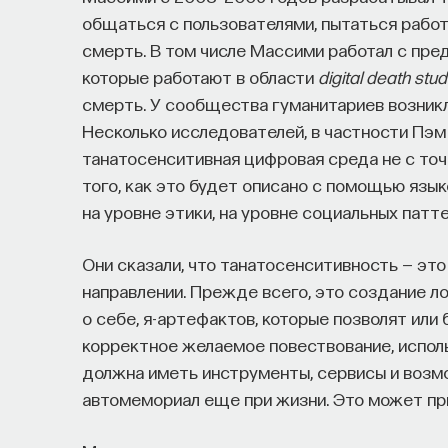
общаться с пользователями, пытаться рабо
смерть. В том числе Массими работал с пре
которые работают в области
digital death stud
смерть. У сообщества гуманитариев возникл
Несколько исследователей, в частности Пэм 
танатосенситивная цифровая среда не с точк
того, как это будет описано с помощью язы
на уровне этики, на уровне социальных патт
Они сказали, что танатосенситивность — э
направлении. Прежде всего, это создание л
о себе, я-артефактов, которые позволят или
корректное желаемое повествование, исполь
должна иметь инструменты, сервисы и возм
автомемориал еще при жизни. Это может пр