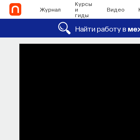
Курсы
Журнал
и
Видео
гиды
Найти работу в
ме