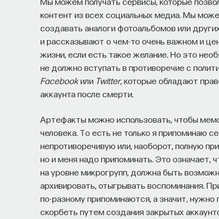
Мы можем получать сервисы, которые позво
контент из всех социальных медиа. Мы може
создавать аналоги фотоальбомов или други
и рассказывают о чем-то очень важном и це
жизни, если есть такое желание. Но это не
не должно вступать в противоречие с полит
Facebook
или
Twitter
, которые обладают прав
аккаунта после смерти.
Артефакты можно использовать, чтобы мемо
человека. То есть не только я припоминаю с
непротиворечивую или, наоборот, полную пр
но и меня надо припоминать. Это означает, 
на уровне микрогрупп, должна быть возможн
архивировать, отыгрывать воспоминания. Пр
по-разному припоминаются, а значит, нужно 
скорбеть путем создания закрытых аккаунтов