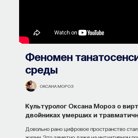
Феномен танатосенс
среды
ОКСАНА МОРОЗ
Культуролог Оксана Мороз о вир
двойниках умерших и травматичн
Довольно рано цифровое пространство стал
жизни. Это заметно даже на интуитивном п