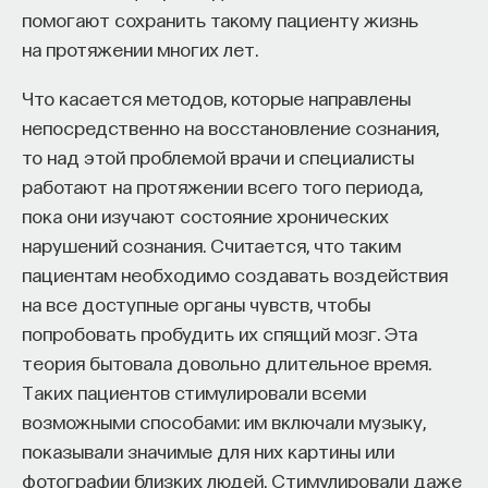
Вячеслав Дубынин
помогают сохранить такому пациенту жизнь
доктор биологических наук, профессор
на протяжении многих лет.
кафедры физиологии человека и животных
биологического факультета МГУ
им. М. В. Ломоносова, специалист в области
Что касается методов, которые направлены
физиологии мозга
непосредственно на восстановление сознания,
то над этой проблемой врачи и специалисты
БИОЛОГИЯ
1297 публикаций
работают на протяжении всего того периода,
пока они изучают состояние хронических
нарушений сознания. Считается, что таким
БИОЛОГИЯ
МОЗГ
НЕЙРОФИЗИОЛОГИЯ
пациентам необходимо создавать воздействия
ЕСТЕСТВЕННЫЕ НАУКИ
ЖУРНАЛ
на все доступные органы чувств, чтобы
попробовать пробудить их спящий мозг. Эта
ХИМИЯ МЕЖДУ НЕЙРОНАМИ
теория бытовала довольно длительное время.
Таких пациентов стимулировали всеми
возможными способами: им включали музыку,
показывали значимые для них картины или
фотографии близких людей. Стимулировали даже