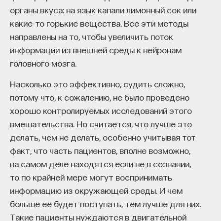
органы вкуса: на язык капали лимонный сок или
какие-то горькие вещества. Все эти методы
направлены на то, чтобы увеличить поток
информации из внешней среды к нейронам
головного мозга.
КУРС
Химия между нейронами:
Насколько это эффективно, судить сложно,
вещества, которые управляют
потому что, к сожалению, не было проведено
нами
хорошо контролируемых исследований этого
вмешательства. Но считается, что лучше это
СОХРАНИТЬ КУРС
делать, чем не делать, особенно учитывая тот
факт, что часть пациентов, вполне возможно,
на самом деле находятся если не в сознании,
то по крайней мере могут воспринимать
информацию из окружающей среды. И чем
больше ее будет поступать, тем лучше для них.
Такие пациенты нуждаются в двигательной