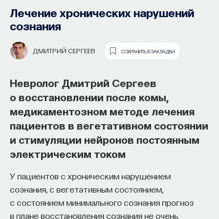
Лечение хронических нарушений
сознания
ДМИТРИЙ СЕРГЕЕВ
СОХРАНИТЬ В ЗАКЛАДКИ
Невролог Дмитрий Сергеев
о восстановлении после комы,
медикаментозном методе лечения
Как наши память, потребности,
пациентов в вегетативном состоянии
эмоции, внимание, воля связаны
и стимуляции нейронов постоянным
с передачей сигналов
электрическим током
от нейромедиаторов?
У пациентов с хроническим нарушением
Как устроена наша нервная система
сознания, с вегетативным состоянием,
на структурном, клеточном и молекулярном
с состоянием минимального сознания прогноз
уровнях? В чем состоит роль нейромедиаторов
в плане восстановления сознания не очень
при управлении психическими и физическими