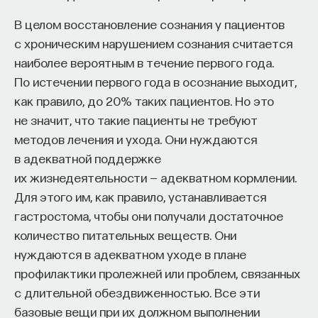
— Осознавать связь своего поведения
В целом восстановление сознания у пациентов
и эмоций с активностью нейромедиаторов
с хроническим нарушением сознания считается
мозга
наиболее вероятным в течение первого года.
Автор курса:
Вячеслав Дубынин
— доктор
По истечении первого года в осознание выходит,
биологических наук, профессор кафедры
как правило, до 20% таких пациентов. Но это
физиологии человека и животных биологического
не значит, что такие пациенты не требуют
факультета МГУ им. М.В. Ломоносова
методов лечения и ухода. Они нуждаются
в адекватной поддержке
3/10/2025
их жизнедеятельности — адекватном кормлении.
Для этого им, как правило, устанавливается
НАПИСАТЬ НАМ
гастростома, чтобы они получали достаточное
количество питательных веществ. Они
нуждаются в адекватном уходе в плане
профилактики пролежней или проблем, связанных
НАД МАТЕРИАЛОМ РАБОТАЛИ
с длительной обездвиженностью. Все эти
базовые вещи при их должном выполнении