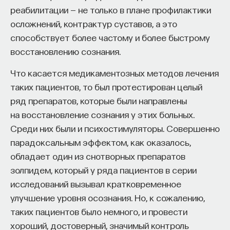
реабилитации — не только в плане профилактики
Внеси свой вклад в дело
осложнений, контрактур суставов, а это
просвещения!
способствует более частому и более быстрому
восстановлению сознания.
ПОДДЕРЖАТЬ ПОСТНАУКУ
Что касается медикаментозных методов лечения
таких пациентов, то был протестирован целый
ряд препаратов, которые были направлены
на восстановление сознания у этих больных.
Среди них были и психостимуляторы. Совершенно
парадоксальным эффектом, как оказалось,
обладает один из снотворных препаратов
золпидем, который у ряда пациентов в серии
исследований вызывал кратковременное
улучшение уровня осознания. Но, к сожалению,
таких пациентов было немного, и провести
хороший, достоверный, значимый контроль