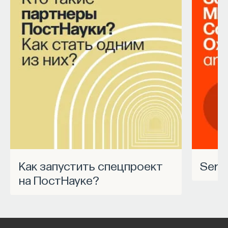
Как запустить спецпроект
Ser
на ПостНауке?