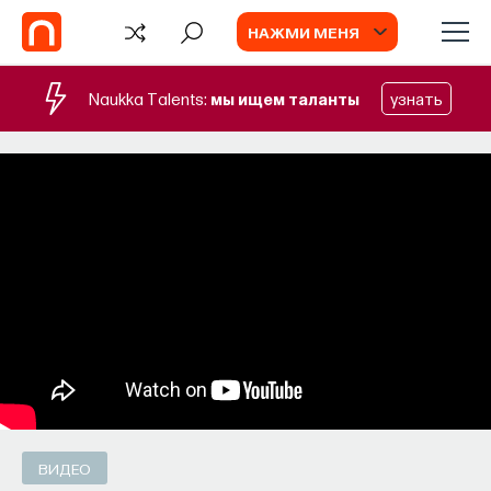
НАЖМИ МЕНЯ
Naukka Talents:
мы ищем таланты
узнать
СОБЫТИЯ
Химия между нейронами:
вещества, которые управляют нами
Как наши память, потребности, эмоции,
внимание, воля связаны с передачей
сигналов от нейромедиаторов?
ВЯЧЕСЛАВ ДУБЫНИН
СОХРАНИТЬ В ЗАКЛАДКИ
ВИДЕО