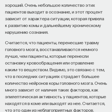
хороший. Очень небольшое количество этих
процессами? Как появляются зависимость,
пациентов выходит в осознание, и этот процент
утомление, состояние эйфории или азарта?
зависит от характера ситуации, которая привела
Каково воздействие на работу мозга гормонов,
к развитию комы и дальнейшему хроническому
иммунной системы?
нарушению сознания.
Ответы на эти и другие вопросы можно найти,
Считается, что пациенты, перенесшие травму
записавшись
на курс «Химия между нейронами:
головного мозга, восстанавливаются немного
вещества, которые управляют нами»
лучше, чем пациенты, которые перенесли
Пройдя этот курс, вы научитесь:
остановку кровообращения или отравление
каким-то веществом. Видимо, это связано с тем,
— Ориентироваться в общих принципах
что в последних ситуациях страдает большее
работы нашего организма
количество нейронов коры головного мозга. Очень
— Разбираться в биохимических процессах
много зависит от наличия таких факторов, как
мозга
эпилептическая активность у пациентов, которые
находятся в коме или выходят из нее. Считается,
— Понимать причины нейро- и психопатологий
что это один из неблагоприятных факторов.