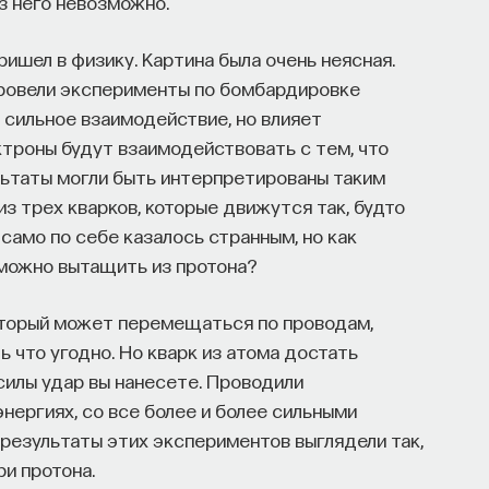
з него невозможно.
ришел в физику. Картина была очень неясная.
провели эксперименты по бомбардировке
 сильное взаимодействие, но влияет
ктроны будут взаимодействовать с тем, что
ультаты могли быть интерпретированы таким
из трех кварков, которые движутся так, будто
само по себе казалось странным, но как
зможно вытащить из протона?
который может перемещаться по проводам,
 что угодно. Но кварк из атома достать
силы удар вы нанесете. Проводили
энергиях, со все более и более сильными
 результаты этих экспериментов выглядели так,
и протона.