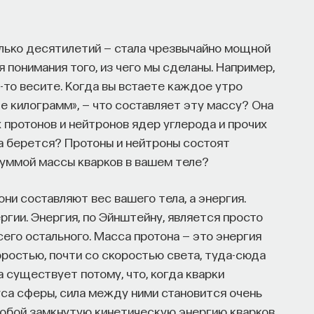
олько десятилетий — стала чрезвычайно мощной
я понимания того, из чего мы сделаны. Например,
то-то весите. Когда вы встаете каждое утро
ще килограмм», — что составляет эту массу? Она
 протонов и нейтронов ядер углерода и прочих
на берется? Протоны и нейтроны состоят
я суммой массы кварков в вашем теле?
они составляют вес вашего тела, а энергия.
ргии. Энергия, по Эйнштейну, является просто
сего остального. Масса протона — это энергия
оростью, почти со скоростью света, туда-сюда
 существует потому, что, когда кварки
са сферы, сила между ними становится очень
собой замкнутую кинетическую энергию кварков