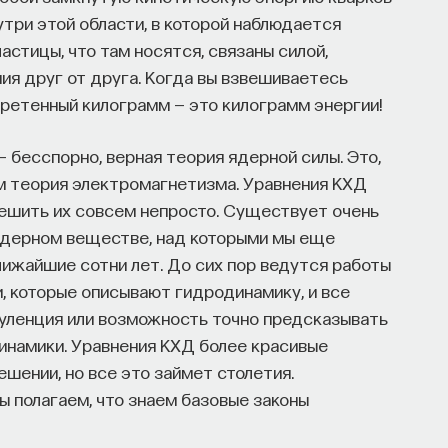
утри этой области, в которой наблюдается
частицы, что там носятся, связаны силой,
ия друг от друга. Когда вы взвешиваетесь
бретенный килограмм — это килограмм энергии!
 бесспорно, верная теория ядерной силы. Это,
чем теория электромагнетизма. Уравнения КХД
решить их совсем непросто. Существует очень
ядерном веществе, над которыми мы еще
лижайшие сотни лет. До сих пор ведутся работы
, которые описывают гидродинамику, и все
буленция или возможность точно предсказывать
динамики. Уравнения КХД более красивые
ешении, но все это займет столетия.
ы полагаем, что знаем базовые законы