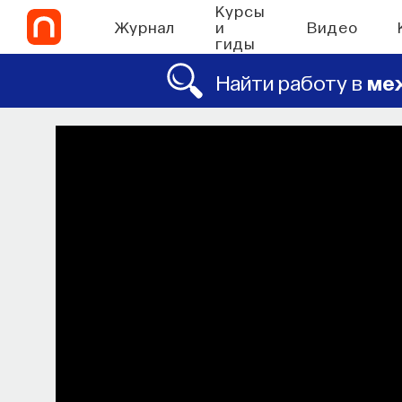
Курсы
Журнал
и
Видео
гиды
Найти работу в
ме