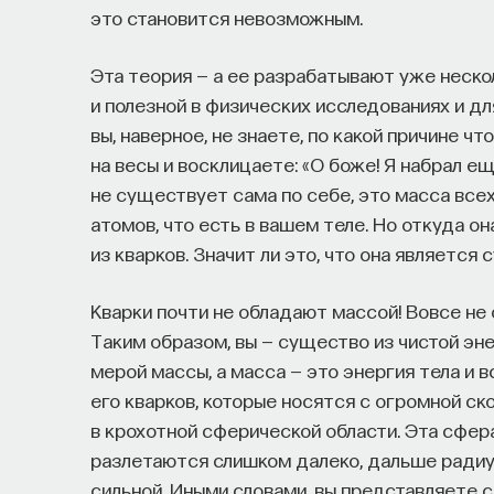
это становится невозможным.
Эта теория — а ее разрабатывают уже неск
и полезной в физических исследованиях и дл
вы, наверное, не знаете, по какой причине ч
на весы и восклицаете: «О боже! Я набрал е
не существует сама по себе, это масса всех
атомов, что есть в вашем теле. Но откуда о
из кварков. Значит ли это, что она являетс
Кварки почти не обладают массой! Вовсе не 
Таким образом, вы — существо из чистой эне
мерой массы, а масса — это энергия тела и в
его кварков, которые носятся с огромной ск
в крохотной сферической области. Эта сфера
разлетаются слишком далеко, дальше радиу
сильной. Иными словами, вы представляете 