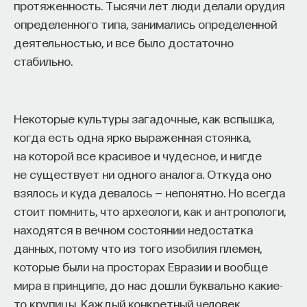
протяженность. Тысячи лет люди делали орудия
ее заката. У многих исследователей его
определенного типа, занимались определенной
творчества создается впечатление, что все
деятельностью, и все было достаточно
треволнения своей эпохи он прожил
стабильно.
и прочувствовал на собственном опыте. С точки
внешних событий его жизнь кажется
удивительно насыщенной, а главное, удивительно
Некоторые культуры загадочные, как вспышка,
переменчивой: два брака, множество подруг
когда есть одна ярко выраженная стоянка,
и возлюбленных, перемены мест, дуэли, изгнания,
на которой все красивое и чудесное, и нигде
почетные ссылки, служба в Толедо секретарем
не существует ни одного аналога. Откуда оно
герцога Альбы, дружба с герцогом Сессой,
взялось и куда девалось — непонятно. Но всегда
участие, хотя и кратковременное, в военных
стоит помнить, что археологи, как и антропологи,
эскападах империи.
находятся в вечном состоянии недостатка
данных, потому что из того изобилия племен,
Вместе с тем создается ощущение, что Лопе
которые были на просторах Евразии и вообще
де Вега немного сам помогал выращивать миф
мира в принципе, до нас дошли буквально какие-
о самом себе — миф о страстном
то крупицы. Каждый конкретный человек
и жизнелюбивом гении, спонтанном таланте,