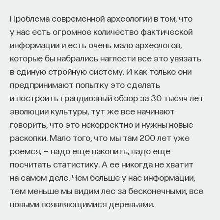
был не очень близок ему самому.
Проблема современной археологии в том, что
Он разбрасывает по своим текстам множество
у нас есть огромное количество фактической
автобиографических рассказов. Единственное,
информации и есть очень мало археологов,
что действительно не затрагивают
которые бы набрались наглости все это увязать
обстоятельства его жизни, — это его
в единую стройную систему. И как только они
драматургические произведения. Притом что это
предпринимают попытку это сделать
главное, чему он посвятил жизнь. Театром
и построить грандиозный обзор за 30 тысяч лет
он занимается всю свою жизнь, начиная
эволюции культуры, тут же все начинают
с юношеских лет, проведенных в столице
говорить, что это некорректно и нужны новые
тогдашней театральной Испании Валенсии.
раскопки. Мало того, что мы там 200 лет уже
В Валенсию Лопе де Вегу приводят личные
роемся, — надо еще накопить, надо еще
обстоятельства: очередная любовная интрижка
посчитать статистику. А ее никогда не хватит
заканчивается дуэлями, скабрезными стишками,
на самом деле. Чем больше у нас информации,
оскорблением, и Лопе вынужден бежать
тем меньше мы видим лес за бесконечными, все
не первый и не последний раз. Оказавшись
новыми появляющимися деревьями.
в Валенсии, он знакомится с целым кругом