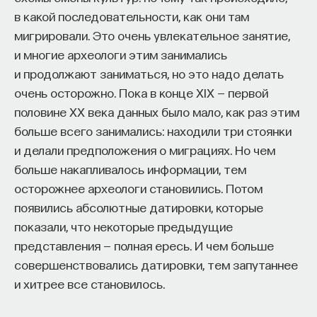
и насыщают внешнюю жизнь.
в какой последовательности, как они там
мигрировали. Это очень увлекательное занятие,
Лопе де Вега получил классическое, обычное для
и многие археологи этим занимались
своего времени образование, а его
и продолжают заниматься, но это надо делать
действительно недюжинные знания — это плод
очень осторожно. Пока в конце XIX — первой
прежде всего самообразования. Он много
половине XX века данных было мало, как раз этим
и постоянно читал и учился. Надо сказать, что
больше всего занимались: находили три стоянки
Лопе — уникальная фигура в том смысле, что нет
и делали предположения о миграциях. Но чем
такого жанра в истории испанской литературы
больше накапливалось информации, тем
XVI–XVII веков, в котором он не попробовал бы
осторожнее археологи становились. Потом
свои силы и не оставил бы замечательных
появились абсолютные датировки, которые
образцов. Единственное, что он ни разу
показали, что некоторые предыдущие
не пытался создать, — плутовской роман. Лопе
представления — полная ересь. И чем больше
был не чужд патриотическим, государственным
совершенствовались датировки, тем запутаннее
и имперским идеям, поэтому тот тип романа,
и хитрее все становилось.
в котором мир оказывается вывернутым
наизнанку, а героем оказывается пройдоха и плут,