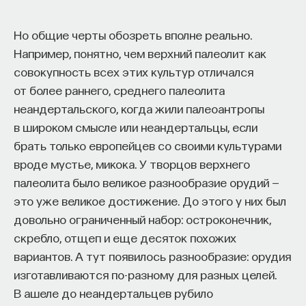
драматургов, которые вовлекают его не просто
в театральную жизнь, но в круг размышлений
Но общие черты обозреть вполне реально.
о том, каким должно быть театральное
Например, понятно, чем верхний палеолит как
искусство.
совокупность всех этих культур отличался
В 1595 году он вернется в Мадрид зрелым
от более раннего, среднего палеолита
человеком и драматургом. В 1600-е годы много
неандертальского, когда жили палеоантропы
работает над тем, чтобы реформировать
в широком смысле или неандертальцы, если
испанский театр. Плодом этого становится новая
брать только европейцев со своими культурами
драматическая концепция, которая отразилась
вроде мустье, микока. У творцов верхнего
в его поэтическом трактате «Новое искусство
палеолита было великое разнообразие орудий —
делать комедии». Лопе настаивает на том, чтобы
это уже великое достижение. До этого у них был
порвать со всеми традиционными правилами
довольно ограниченный набор: остроконечник,
театрального искусства. Он ищет и находит
скребло, отщеп и еще десяток похожих
новую структуру, на его взгляд достаточно
вариантов. А тут появилось разнообразие: орудия
оптимальную, для того чтобы вместить
изготавливаются по-разному для разных целей.
содержание любого рода, и ориентируется
В ашеле до неандертальцев рубило