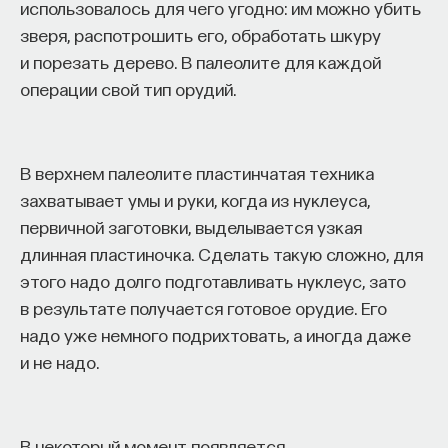
не на нормы и правила древнего искусства,
использовалось для чего угодно: им можно убить
которые сформулированы в трактатах
зверя, распотрошить его, обработать шкуру
Аристотеля и Горация и отразились в пьесах
и порезать дерево. В палеолите для каждой
Плавта и Теренция.
операции свой тип орудий.
Для Лопе де Веги определяющим мерилом
оказывается вкус зрителя,
gusto
, вкус толпы,
В верхнем палеолите пластинчатая техника
которая приходит в испанский театр. Театр этого
захватывает умы и руки, когда из нуклеуса,
времени действительно становится повальным
первичной заготовки, выделывается узкая
увлечением и местом, где сходится публика
длинная пластиночка. Сделать такую сложно, для
абсолютно всех социальных слоев. В Мадриде
этого надо долго подготавливать нуклеус, зато
и по всей Испании возникают театры
corrales
в результате получается готовое орудие. Его
(словом
corrales
раньше называли небольшой
надо уже немного подрихтовать, а иногда даже
дворик, огороженный с четырех сторон домами).
и не надо.
Теперь они становятся местом
импровизированного театрального помещения,
где прилежащие дома, их балкончики и ложи
В некоторый момент появляется