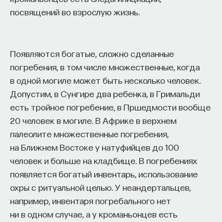
посвящений во взрослую жизнь.
НАПИСАТЬ НАМ
Появляются богатые, сложно сделанные
погребения, в том числе множественные, когда
НАД МАТЕРИАЛОМ РАБОТАЛИ
в одной могиле может быть несколько человек.
Допустим, в Сунгире два ребенка, в Гримальди
Ирина Ершова
есть тройное погребение, в Пршедмости вообще
доктор филологических наук, заведующий
Лабораторией историко-литературных
20 человек в могиле. В Африке в верхнем
исследований ШАГИ РАНХИГС, старший
научный сотрудник ИМЛИ
палеолите множественные погребения,
на Ближнем Востоке у натуфийцев до 100
ИСТОРИЯ
человек и больше на кладбище. В погребениях
1085 публикаций
появляется богатый инвентарь, использование
охры с ритуальной целью. У неандертальцев,
ИСТОРИЯ
ЛИТЕРАТУРА
например, инвентаря погребального нет
ни в одном случае, а у кроманьонцев есть
ЛИТЕРАТУРОВЕДЕНИЕ
ИСПАНИЯ
ТЕАТР