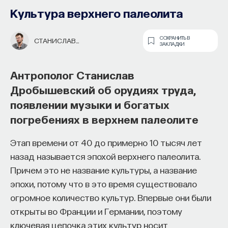
испанского театра
Культура верхнего палеолита
ИРИНА ЕРШОВА
СОХРАНИТЬ В ЗАКЛАДКИ
СОХРАНИТЬ В
СТАНИСЛАВ
ЗАКЛАДКИ
ДРОБЫШЕВСКИЙ
Филолог Ирина Ершова о жизни
Антрополог Станислав
и творчестве испанского драматурга,
Дробышевский об орудиях труда,
реформе испанского театра
появлении музыки и богатых
и причинах появления прозвища
погребениях в верхнем палеолите
«чудо природы»
Этап времени от 40 до примерно 10 тысяч лет
Современники и почитатели таланта великого
назад называется эпохой верхнего палеолита.
испанского драматурга и поэта Лопе де Веги
Причем это не название культуры, а название
дали ему множество пышных и изысканных
эпохи, потому что в это время существовало
эпитетов. Два из них — «феникс гениев» и «чудо
огромное количество культур. Впервые они были
природы» — дал ему один из его наиболее
открыты во Франции и Германии, поэтому
яростных противников на литературном поприще
ключевая цепочка этих культур носит