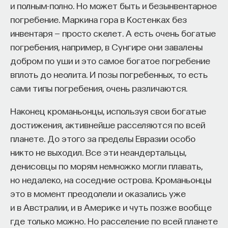
и полным-полно. Но может быть и безынвентарное
НОВОЕ ВРЕМЯ
ВОЗРОЖДЕНИЕ
погребение. Маркина гора в Костенках без
инвентаря — просто скелет. А есть очень богатые
ИСТОРИЯ XVII ВЕКА
ДВИГАТЕЛЬНАЯ КУЛЬТУРА
погребения, например, в Сунгире они завалены
ГУМАНИТАРНЫЕ НАУКИ
добром по уши и это самое богатое погребение
вплоть до неолита. И позы погребенных, то есть
сами типы погребения, очень различаются.
Наконец кроманьонцы, используя свои богатые
достижения, активнейше расселяются по всей
планете. До этого за пределы Евразии особо
никто не выходил. Все эти неандертальцы,
денисовцы по морям немножко могли плавать,
Внеси свой вклад в дело
но недалеко, на соседние острова. Кроманьонцы
просвещения!
это в момент преодолели и оказались уже
и в Австралии, и в Америке и чуть позже вообще
где только можно. Но расселение по всей планете
ПОДДЕРЖАТЬ ПОСТНАУКУ