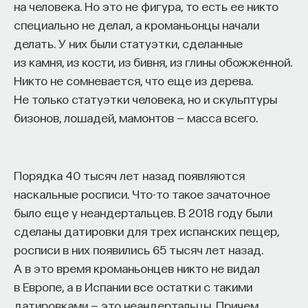
на человека. Но это не фигура, то есть ее никто
пропорции сочетают в себе ренессансную
специально не делал, а кроманьонцы начали
целостность и барочную парадоксальность
делать. У них были статуэтки, сделанные
и искусственность.
из камня, из кости, из бивня, из глины обожженной.
Любовь у Лопе действительно невероятно
Никто не сомневается, что еще из дерева.
целостное, гармоничное, возвышенное чувство,
Не только статуэтки человека, но и скульптуры
которое практически скрепляет весь его
бизонов, лошадей, мамонтов — масса всего.
художественный универсум. Однако пути
к любовной гармонии почему-то оказываются
очень разными и прихотливыми. Здесь может
Порядка 40 тысяч лет назад появляются
быть хитрость, ловкие трюки, как, например,
наскальные росписи. Что-то такое зачаточное
в замечательной «Дурочке» или «Валенсианской
было еще у неандертальцев. В 2018 году были
вдове», где Леонарда сама ставит спектакль,
сделаны датировки для трех испанских пещер,
в котором завлекает в свои сети ничего
росписи в них появились 65 тысяч лет назад.
не подозревающего возлюбленного. Это может
А в это время кроманьонцев никто не видал
быть откровенный обман, как в «Собаке на сене».
в Европе, а в Испании все остатки с такими
Поэтому так часто в пьесах Лопе, невзирая на все
датировками — это неандертальцы. Причем