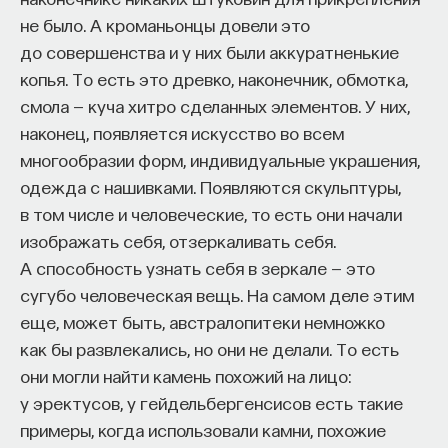
и отлитая в очень устойчивые нормы и правила
не было. А кроманьонцы довели это
структура получит имя новой комедии. Напомню,
до совершенства и у них были аккуратненькие
что комедиями в это время называются пьесы
копья. То есть это древко, наконечник, обмотка,
вообще — независимо от их трагического,
смола — куча хитро сделанных элементов. У них,
комического или какого-либо содержания.
наконец, появляется искусство во всем
Комедия — синоним слова «пьеса».
многообразии форм, индивидуальные украшения,
одежда с нашивками. Появляются скульптуры,
В театральном наследии Лопе де Веги выделяют
в том числе и человеческие, то есть они начали
пьесы всех существующих на тот момент
изображать себя, отзеркаливать себя.
жанров. Однако разнообразие сюжетов никогда
А способность узнать себя в зеркале — это
не нарушает единства эстетических
сугубо человеческая вещь. На самом деле этим
и тематических принципов, которые исповедует
еще, может быть, австралопитеки немножко
Лопе де Вега. У него пьесы всегда наполнены
как бы развлекались, но они не делали. То есть
очень сложной и запутанной интригой и связаны
они могли найти камень похожий на лицо:
с двумя основными темами театра золотого
у эректусов, у гейдельбергенсисов есть такие
века — это темы любви и чести. Написанные
примеры, когда использовали камни, похожие
на рубеже веков, пьесы Лопе де Веги в равной