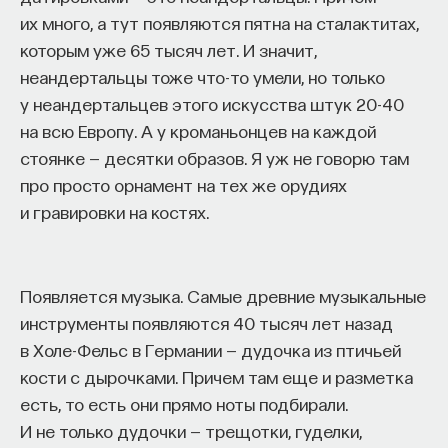
возвышенные смыслы, появляются мотивы маски,
их много, а тут появляются пятна на сталактитах,
маскарада, игры, розыгрыша, обмана, которые
которым уже 65 тысяч лет. И значит,
характерны скорее для барочного искусства
неандертальцы тоже что-то умели, но только
с его идеей театральности жизни, с идеей
у неандертальцев этого искусства штук 20-40
призрачности человеческого бытия, идеей
на всю Европу. А у кроманьонцев на каждой
неразличения границ реальности и вымысла,
стоянке — десятки образов. Я уж не говорю там
реальности и искусства.
про просто орнамент на тех же орудиях
и гравировки на костях.
Что касается драм чести, то в них преобладает
конфликт между честью внешней
и достоинством отдельного человека. Конфликт
Появляется музыка. Самые древние музыкальные
этих двух ипостасей чести разрешить почти
инструменты появляются 40 тысяч лет назад
никогда не удается. Чаще всего в драмах чести
в Холе-Фельс в Германии — дудочка из птичьей
главным вершителем судеб героев оказывается
кости с дырочками. Причем там еще и разметка
внешнее вмешательство. Так происходит,
есть, то есть они прямо ноты подбирали.
скажем, в «Фуэнте Овехуне», так происходит
И не только дудочки — трещотки, гуделки,
в «Звезде Севильи», в «Саламейском