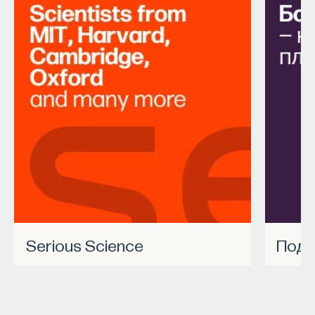
Serious Science
Под