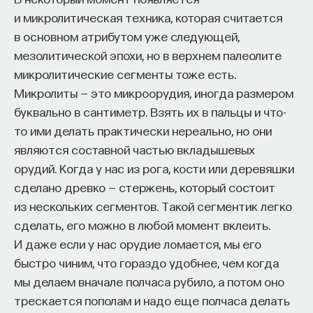
составляют балконы и ложи театра, а пустое
и микролитическая техника, которая считается
пространство между ними, то есть партер,
в основном атрибутом уже следующей,
заполняет самая малоимущая публика. На галерке
мезолитической эпохи, но в верхнем палеолите
рассаживаются студенты и клирики. Для дам
микролитические сегменты тоже есть.
отдельная ложа напротив сцены, потому что они
Микролиты — это микроорудия, иногда размером
не могли сидеть в общем зале. Это место, где
буквально в сантиметр. Взять их в пальцы и что-
свистят, кричат, бросают апельсины, раздается
то ими делать практически нереально, но они
треск трещоток и где публика очень ярко
являются составной частью вкладышевых
выражает все свои эмоции. Именно на эту
орудий. Когда у нас из рога, кости или деревяшки
публику ориентируется Лопе.
сделано древко — стержень, который состоит
Конечно, он немного кокетничает, когда говорит,
из нескольких сегментов. Такой сегментик легко
что только вкус толпы управляет поэтическими
сделать, его можно в любой момент вклеить.
устремлениями. На самом деле он никогда
И даже если у нас орудие ломается, мы его
не забывает обучать эту толпу, воспитывать
быстро чиним, что гораздо удобнее, чем когда
ее вкус. Для него окультуривание — процесс,
мы делаем вначале полчаса рубило, а потом оно
происходящий несколько исподволь,
трескается пополам и надо еще полчаса делать