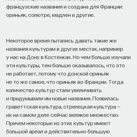
Мигель де Сервантес. Иногда в книгах о Лопе
французские названия и создана для Франции:
де Веге его даже не называют по имени, а просто
ориньяк, солютре, мадлен и другие.
пишут «чудо природы».
Он действительно был удивительно талантлив.
Некоторое время пытались давать такие же
Его жизнь прошла в невероятном калейдоскопе
названия культурам в других местах, например
событий: его обожали современники, он получил
у нас на Дону в Костенках. Но чем больше изучали
всю свою славу сполна. В Испании даже
эти культуры, тем больше оказывалось, что это
существовала молитва, обращенная к Лопе:
не работает, потому что донской ориньяк
«Верую в Лопе, всемогущего поэта неба
не то же самое, что ориньяк во Франции. Тогда
и земли…» и так далее. Надо сказать, инквизиция
количество культур стали увеличивать
немало нервничала по этому поводу.
и придумывали им новые названия. Появилась
Лопе родился в 1562 году, умер в 1635-м, расцвет
граветтская культура, стрелецкая культура —
жизни приходится как раз на рубеж XVI–XVII
их на самом деле сейчас великое множество.
веков — время расцвета испанского золотого
Причем некоторые из этих культур имеют
века. Юность его приходится на начало
большой ареал и действительно большую
Испанской империи, а старость — на время