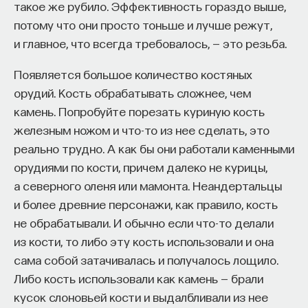
но неуклонно и всегда. Его герои разговаривают
такое же рубило. Эффективность гораздо выше,
чрезвычайно изысканным языком
потому что они просто тоньше и лучше режут,
неоплатонических трактатов. Они могут
и главное, что всегда требовалось, — это резьба.
рассказывать сонеты в гонгорийском
Появляется большое количество костяных
и кеведианском стиле. Вообще, Лопе де Вега
орудий. Кость обрабатывать сложнее, чем
не только первый драматург Испании, а он первый
камень. Попробуйте порезать куриную кость
поэт Испании. Поэтому его пьесы — это всегда
железным ножом и что-то из нее сделать, это
шедевры, и прежде всего поэтического
реально трудно. А как бы они работали каменными
искусства. Так или иначе, требуя забыть все
орудиями по кости, причем далеко не курицы,
правила, Лопе де Вега создает жанр чудовище,
а северного оленя или мамонта. Неандертальцы
género monstruo
. Чудовище он потому, что,
и более древние персонажи, как правило, кость
в отличие от классицистических правильных
не обрабатывали. И обычно если что-то делали
трагедий и комедий, держится на смешении:
из кости, то либо эту кость использовали и она
смешивается высокое и низкое,
сама собой затачивалась и получалось лощило.
аристократические персонажи и слуги,
Либо кость использовали как камень — брали
комическое и трагическое.
кусок слоновьей кости и выдалбливали из нее