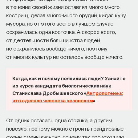
в течение своей жизни оставлял много-много
плодовитом, ярком, способном на невероятные
кострищ, делал много-много орудий, кидал кучу
достижения. Он говорил, что пишет пьесу в 24
мусора, но от этого всего в лучшем случае
часа и является поэтом, обладавшим
сохранилась одна косточка. А скорее всего,
невероятной народной любовью. Все эти
от деятельности большинства людей
рассказы о самом себе можно вычитать
не сохранилось вообще ничего, поэтому
из огромного количества его произведений — как
от многих культур не осталось вообще ничего.
художественных романов, так и вполне
автобиографических, как знаменитый роман
«Доротея». Пожалуй, единственное место, где
Когда, как и почему появились люди? Узнайте
их нельзя найти, — это его театральные
из курса кандидата биологических наук
произведения. Все эти измышления не отменяют
Станислава Дробышевского «
Антропогенез:
главного: жизнь его проходила очень целостно
что сделало человека человеком
».
и монолитно. Он много писал и занимался
литературным трудом. Этому не мешают никакие
От одних осталась одна стоянка, а другим
личные обстоятельства. Меняются только
повезло, поэтому можно строить грандиозные
привходящие личные обстоятельства, которые
схемы смены культур: почему так происходило,