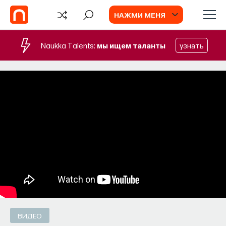
НАЖМИ МЕНЯ
Naukka Talents:
мы ищем таланты
узнать
ВИДЕО
ВИДЕО
Лопе де Вега и создание