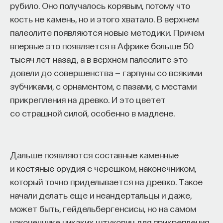
Это пьеса, которая позволяет себе
рубило. Оно получалось корявым, потому что
перемешивать все привычные нормы. Она
кость не камень, но и этого хватало. В верхнем
состоит из трех действий и может включить
палеолите появляются новые методики. Причем
в себя абсолютно любое содержание, будь
впервые это появляется в Африке больше 50
то комедия плаща и шпаги, драматизированные
тысяч лет назад, а в верхнем палеолите это
жития святых или придворная мифологическая
довели до совершенства — гарпуны со всякими
пьеса. Эта комедия становится на ближайшие
зубчиками, с орнаментом, с пазами, с местами
восемь десятков лет главным и наиболее
прикрепления на древко. И это цветет
удобным способом реализации любых
со страшной силой, особенно в мадлене.
драматических устремлений и новаций. В этой
пьесе ограниченный набор действующих лиц:
дама, галант, старик, слуги, которые помогают
Дальше появляются составные каменные
влюбленным даме и ее кавалеру. И есть особый
и костяные орудия с черешком, наконечником,
персонаж, его называют грасьосо, который чаще
который точно приделывается на древко. Такое
всего закручивает интригу или помогает
начали делать еще и неандертальцы и даже,
ее разрешить. Достаточно вспомнить Тристана
может быть, гейдельбергенсисы, но на самом
из знаменитой «Собаки на сене». Эта готовая
наконечнике никаких штуковин для прикрепления