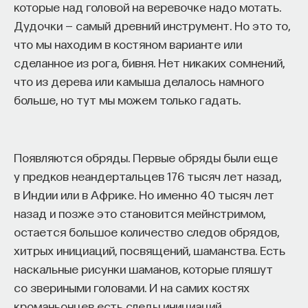
которые над головой на веревочке надо мотать.
алькальде» — самых знаменитых драмах чести
Дудочки — самый древний инструмент. Но это то,
Лопе, когда король вынужден разрешить
что мы находим в костяном варианте или
конфликт и тем самым гарантировать
сделанное из рога, бивня. Нет никаких сомнений,
незыблемость устройства социума и его
что из дерева или камыша делалось намного
нравственно-этических постулатов.
больше, но тут мы можем только гадать.
Как я уже сказала, в современной Лопе
словесности, наверное, не существовало такого
жанра, в котором бы он не испробовал свои силы.
Появляются обряды. Первые обряды были еще
Он пишет любовную и духовную лирику,
у предков неандертальцев 176 тысяч лет назад,
пасторальные и любовно-приключенческие
в Индии или в Африке. Но именно 40 тысяч лет
романы, рыцарский эпос, создает новеллы.
назад и позже это становится мейнстримом,
Но всю свою жизнь он занят театром. И именно
остается большое количество следов обрядов,
талант драматурга ставит Лопе де Вегу в ряд
хитрых инициаций, посвящений, шаманства. Есть
великих его современников.
наскальные рисунки шаманов, которые пляшут
со звериными головами. И на самих костях
4/24/2019
кроманьонцев есть следы инициаций,