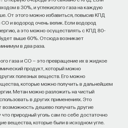
ыходом в 30%, и углекислого газа на каждую
ше. От этого можно избавиться, повысив КПД
 СО и водород очень велик. Если водород
ергию, а это можно осуществлять с КПД 80–
 будет выше 60%. Отсюда возникает
минимум в два раза.
лого газа и CO — это превращение их в жидкое
имический продукт, который можно
других полезных веществ. Его можно
Вещества, которые можно получить в дальнейшем
ергии. Метан можно разложить на чистый
спользовать в других применениях. Это
т возможность дешево получать другие
у что природный уголь сам по себе достаточно
ие вещества, которые были в исходном угле.