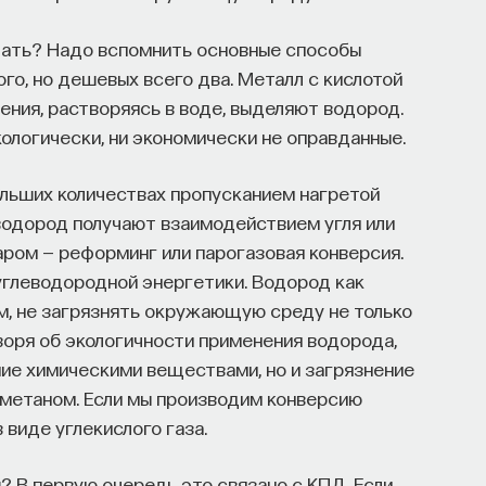
елать? Надо вспомнить основные способы
го, но дешевых всего два. Металл с кислотой
ения, растворяясь в воде, выделяют водород.
ологически, ни экономически не оправданные.
ольших количествах пропусканием нагретой
водород получают взаимодействием угля или
ром — реформинг или парогазовая конверсия.
углеводородной энергетики. Водород как
, не загрязнять окружающую среду не только
воря об экологичности применения водорода,
ние химическими веществами, но и загрязнение
 метаном. Если мы производим конверсию
 виде углекислого газа.
? В первую очередь это связано с КПД. Если