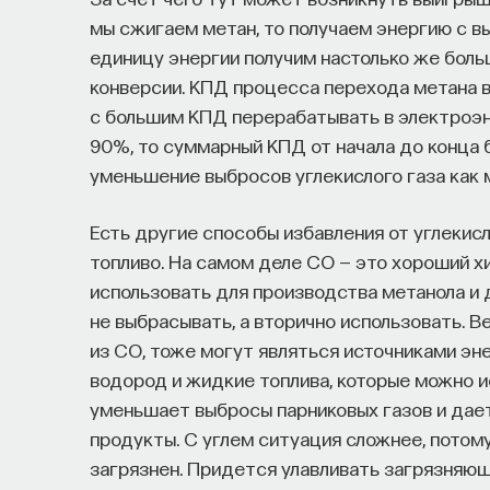
мы сжигаем метан, то получаем энергию с в
единицу энергии получим настолько же боль
конверсии. КПД процесса перехода метана в
с большим КПД перерабатывать в электроэн
90%, то суммарный КПД от начала до конца
уменьшение выбросов углекислого газа как 
Есть другие способы избавления от углекис
топливо. На самом деле CO — это хороший х
использовать для производства метанола и 
не выбрасывать, а вторично использовать. 
из CO, тоже могут являться источниками эн
водород и жидкие топлива, которые можно и
уменьшает выбросы парниковых газов и дае
продукты. С углем ситуация сложнее, потом
загрязнен. Придется улавливать загрязняющ