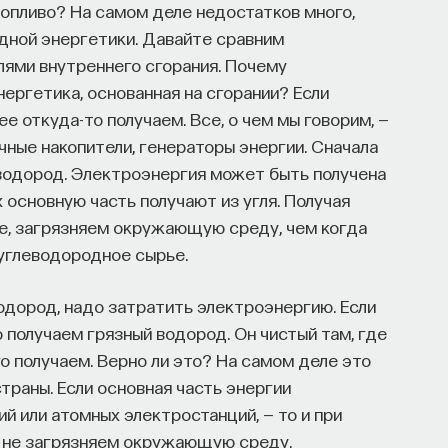
опливо? На самом деле недостатков много,
дной энергетики. Давайте сравним
лями внутреннего сгорания. Почему
ергетика, основанная на сгорании? Если
е откуда-то получаем. Все, о чем мы говорим, —
ичные накопители, генераторы энергии. Сначала
 водород. Электроэнергия может быть получена
 основную часть получают из угля. Получая
уже, загрязняем окружающую среду, чем когда
углеводородное сырье.
одород, надо затратить электроэнергию. Если
 получаем грязный водород. Он чистый там, где
го получаем. Верно ли это? На самом деле это
страны. Если основная часть энергии
й или атомных электростанций, — то и при
а не загрязняем окружающую среду.