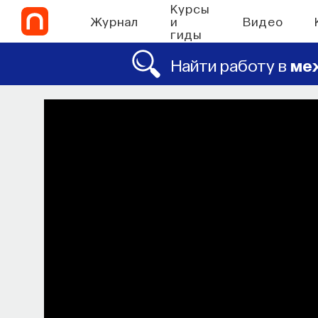
Курсы
Журнал
и
Видео
гиды
Найти работу в
ме