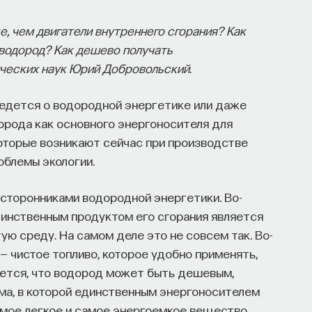
, чем двигатели внутреннего сгорания? Как
водород? Как дешево получать
ческих наук Юрий Добровольский.
ведется о водородной энергетике или даже
орода как основного энергоносителя для
оторые возникают сейчас при производстве
облемы экологии.
сторонниками водородной энергетики. Во-
динственным продуктом его сгорания является
стую среду. На самом деле это не совсем так. Во-
 — чистое топливо, которое удобно применять,
тается, что водород может быть дешевым,
ма, в которой единственным энергоносителем
амое легкое и самое энергоемкое вещество,