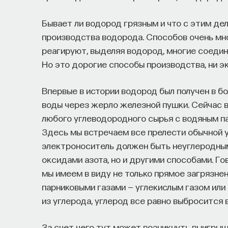
Бывает ли водород грязным и что с этим д
производства водорода. Способов очень мно
реагируют, выделяя водород, многие соедин
Но это дорогие способы производства, ни эк
Впервые в истории водород был получен в б
воды через жерло железной пушки. Сейчас 
любого углеводородного сырья с водяным па
Здесь мы встречаем все прелести обычной 
электроноситель должен быть неуглеродным
оксидами азота, но и другими способами. Го
мы имеем в виду не только прямое загрязне
парниковыми газами — углекислым газом или
из углерода, углерод все равно выбросится в
За счет чего тут может возникнуть выигрыш