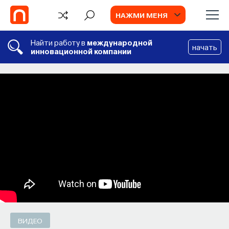
НАЖМИ МЕНЯ
Найти работу в
международной
начать
инновационной компании
СОБЫТИЯ
Химия между нейронами:
вещества, которые управляют нами
Как наши память, потребности, эмоции,
внимание, воля связаны с передачей
сигналов от нейромедиаторов?
ВЯЧЕСЛАВ ДУБЫНИН
СОХРАНИТЬ В ЗАКЛАДКИ
ВИДЕО