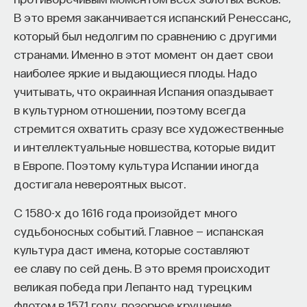
В это время заканчивается испанский Ренессанс,
который был недолгим по сравнению с другими
странами. Именно в этот момент он дает свои
наиболее яркие и выдающиеся плоды. Надо
учитывать, что окраинная Испания опаздывает
КУРС
Химия между нейронами:
в культурном отношении, поэтому всегда
вещества, которые управляют
стремится охватить сразу все художественные
нами
и интеллектуальные новшества, которые видит
в Европе. Поэтому культура Испании иногда
достигала невероятных высот.
СОХРАНИТЬ КУРС
С 1580-х до 1616 года произойдет много
судьбоносных событий. Главное — испанская
культура даст имена, которые составляют
ее славу по сей день. В это время происходит
великая победа при Лепанто над турецким
флотом в 1571 году, позорное крушение