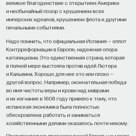
великое благоденствие с открытием Америки
— Осознавать связь своего поведения
и необычайный позор с крушением всех
и эмоций с активностью нейромедиаторов
имперских идеалов, крушением флота и другими
мозга
печальными событиями.
Автор курса:
Вячеслав Дубынин
— доктор
Надо помнить, что официальная Испания — оплот
биологических наук, профессор кафедры
Контрреформации в Европе, надежная опора
физиологии человека и животных биологического
католицизма. Это единственная страна, которая
факультета МГУ им. М.В. Ломоносова
в полной мере выстояла против идей Лютера
3/10/2025
и Кальвина. Хорошо для нее это или плохо —
другой вопрос. Например, окончательная победа
НАПИСАТЬ НАМ
во имя чистоты веры и крови над маврами
и их изгнание в 1608 году привело к тому, что
испанская экономика была полностью
обескровлена: работать и заниматься
хозяйственными делами оказалось почти некому.
НАД МАТЕРИАЛОМ РАБОТАЛИ
Противостояние протестантской Европы не могло