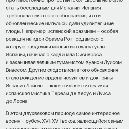
Вячеслав Дубынин
стать бесследным для Испании. Испания
доктор биологических наук, профессор
кафедры физиологии человека и животных
требовала некоторого обновления, и эти
биологического факультета МГУ
им. М. В. Ломоносова, специалист в области
обновленческие импульсы дали удивительные
физиологии мозга
плоды. Например, испанский эразмизм — особая
реакция на идеи Эразма Роттердамского,
БИОЛОГИЯ
которую разделили многие интеллектуалы
1298 публикаций
Испании, начиная с кардинала Сиснероса
и заканчивая великим гуманистом Хуаном Луисом
БИОЛОГИЯ
МОЗГ
НЕЙРОФИЗИОЛОГИЯ
Вивесом. Другим следствием этого обновления
ЕСТЕСТВЕННЫЕ НАУКИ
ЖУРНАЛ
стало рождение ордена иезуитов и доктрины
Игнасио Лойолы. Также появляется великая
ХИМИЯ МЕЖДУ НЕЙРОНАМИ
испанская мистика Терезы де Хесус и Луиса
де Леона.
В этом двухвековом периоде самое интересное
время — рубеж XVI–XVII веков, являющийся самым
противоречивым моментом всех золотых веков.