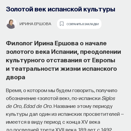
Золотой век испанской культуры
ИРИНА ЕРШОВА
СОХРАНИТЬ В ЗАКЛАДКИ
Филолог Ирина Ершова о начале
золотого века Испании, преодолении
культурного отставания от Европы
Как наши память, потребности,
и театральности жизни испанского
эмоции, внимание, воля связаны
двора
с передачей сигналов
Время, о котором мы будем говорить, получило
от нейромедиаторов?
обозначение «золотой век», по-испански
Siglos
de Oro
,
Edad de Oro
. Название этому периоду
Как устроена наша нервная система
культуры дал один из испанских просветителей —
на структурном, клеточном и молекулярном
имеется в виду период с конца XV века
уровнях? В чем состоит роль нейромедиаторов
до последней трети XVII века, 189 лет с 1492
при управлении психическими и физическими