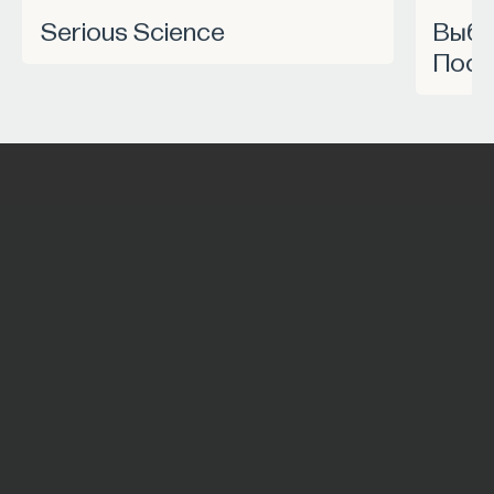
Serious Science
Выбрать курс Академии
Пост