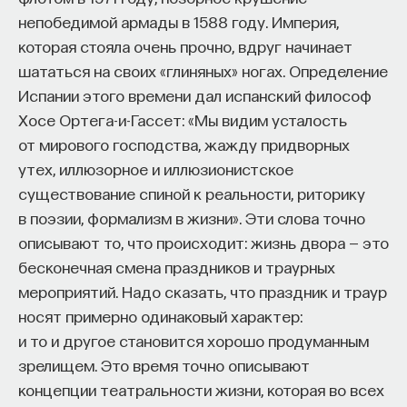
непобедимой армады в 1588 году. Империя,
Внеси свой вклад в дело
которая стояла очень прочно, вдруг начинает
просвещения!
шататься на своих «глиняных» ногах. Определение
Испании этого времени дал испанский философ
ПОДДЕРЖАТЬ ПОСТНАУКУ
Хосе Ортега-и-Гассет: «Мы видим усталость
от мирового господства, жажду придворных
утех, иллюзорное и иллюзионистское
существование спиной к реальности, риторику
в поэзии, формализм в жизни». Эти слова точно
описывают то, что происходит: жизнь двора — это
бесконечная смена праздников и траурных
мероприятий. Надо сказать, что праздник и траур
носят примерно одинаковый характер:
и то и другое становится хорошо продуманным
зрелищем. Это время точно описывают
концепции театральности жизни, которая во всех