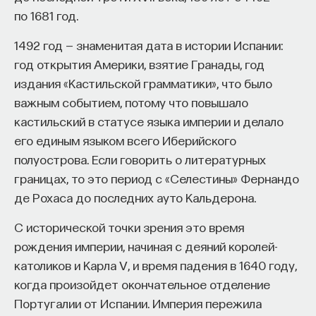
по 1681 год.
процессами? Как появляются зависимость,
утомление, состояние эйфории или азарта?
1492 год — знаменитая дата в истории Испании:
Каково воздействие на работу мозга гормонов,
год открытия Америки, взятие Гранады, год
иммунной системы?
издания «Кастильской грамматики», что было
важным событием, потому что повышало
Ответы на эти и другие вопросы можно найти,
кастильский в статусе языка империи и делало
записавшись
на курс «Химия между нейронами:
его единым языком всего Иберийского
вещества, которые управляют нами»
полуострова. Если говорить о литературных
Пройдя этот курс, вы научитесь:
границах, то это период с «Селестины» Фернандо
де Рохаса до последних ауто Кальдерона.
— Ориентироваться в общих принципах
работы нашего организма
С исторической точки зрения это время
рождения империи, начиная с деяний королей-
— Разбираться в биохимических процессах
католиков и Карла V, и время падения в 1640 году,
мозга
когда произойдет окончательное отделение
— Понимать причины нейро- и психопатологий
Португалии от Испании. Империя пережила