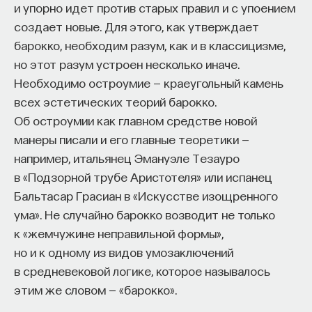
и упорно идет против старых правил и с упоением
создает новые. Для этого, как утверждает
барокко, необходим разум, как и в классицизме,
но этот разум устроен несколько иначе.
Необходимо остроумие — краеугольный камень
всех эстетических теорий барокко.
Об остроумии как главном средстве новой
манеры писали и его главные теоретики —
например, итальянец Эмануэле Тезауро
в «Подзорной трубе Аристотеля» или испанец
Бальтасар Грасиан в «Искусстве изощренного
ума». Не случайно барокко возводит не только
к «жемчужине неправильной формы»,
но и к одному из видов умозаключений
в средневековой логике, которое называлось
этим же словом — «барокко».