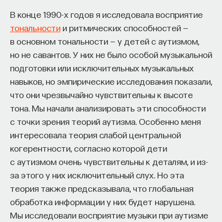
В конце 1990-х годов я исследовала восприятие
тональности
и ритмических способностей —
в основном тональности — у детей с аутизмом,
КУРС
Наука сна: как управлять
но не савантов. У них не было особой музыкальной
своим сном
подготовки или исключительных музыкальных
навыков, но эмпирические исследования показали,
что они чрезвычайно чувствительны к высоте
СОХРАНИТЬ КУРС
тона. Мы начали анализировать эти способности
с точки зрения теорий аутизма. Особенно меня
интересовала теория слабой центральной
когерентности, согласно которой дети
с аутизмом очень чувствительны к деталям, и из-
за этого у них исключительный слух. Но эта
теория также предсказывала, что глобальная
обработка информации у них будет нарушена.
Внеси свой вклад в дело
Мы исследовали восприятие музыки при аутизме
просвещения!