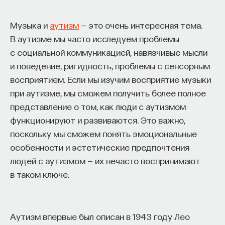
восполнялись и мы просыпались отдохнувшими.
Музыка и
аутизм
— это очень интересная тема.
Ответы на эти и другие вопросы можно найти,
В аутизме мы часто исследуем проблемы
записавшись
на курс «Наука сна: как управлять
с социальной коммуникацией, навязчивые мысли
своим сном»
.
и поведение, ригидность, проблемы с сенсорным
восприятием. Если мы изучим восприятие музыки
Пройдя этот курс, вы научитесь:
при аутизме, мы сможем получить более полное
— Лучше понимать, что происходит с нами
представление о том, как люди с аутизмом
во сне
функционируют и развиваются. Это важно,
поскольку мы сможем понять эмоциональные
— Заботиться о качестве своего сна
особенности и эстетические предпочтения
— Определять, какими способами можно
людей с аутизмом — их нечасто воспринимают
улучшить свой сон
в таком ключе.
— Использовать когнитивно-поведенческую
терапию и другие подходы при нарушениях
Аутизм впервые был описан в 1943 году Лео
сна