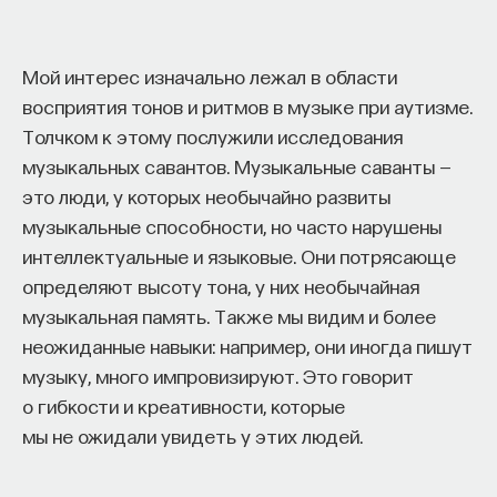
кандидат медицинских наук, доцент Первого
МГМУ им. И. М. Сеченова
Мой интерес изначально лежал в области
МЕДИЦИНА
восприятия тонов и ритмов в музыке при аутизме.
650 публикаций
Толчком к этому послужили исследования
музыкальных савантов. Музыкальные саванты —
МЕДИЦИНА
СОН
СОМНОЛОГИЯ
это люди, у которых необычайно развиты
музыкальные способности, но часто нарушены
БЕССОННИЦА
ЕСТЕСТВЕННЫЕ НАУКИ
интеллектуальные и языковые. Они потрясающе
ЖУРНАЛ
НАУКА СНА
определяют высоту тона, у них необычайная
музыкальная память. Также мы видим и более
неожиданные навыки: например, они иногда пишут
музыку, много импровизируют. Это говорит
о гибкости и креативности, которые
мы не ожидали увидеть у этих людей.