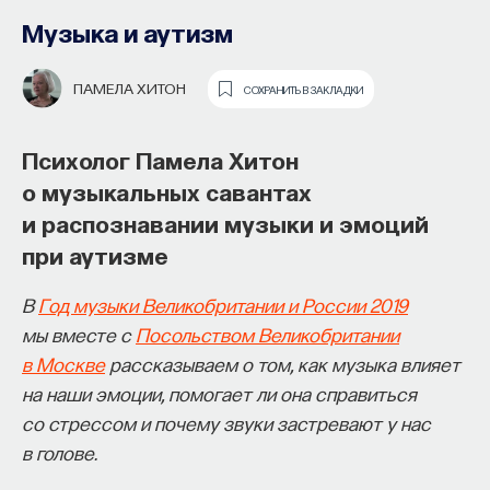
Музыка и аутизм
ПАМЕЛА ХИТОН
СОХРАНИТЬ В ЗАКЛАДКИ
Психолог Памела Хитон
о музыкальных савантах
и распознавании музыки и эмоций
Почти треть жизни мы тратим на сон,
при аутизме
но как он работает и можно ли его
приручить?
В
Год музыки Великобритании и России 2019
мы вместе с
Посольством Великобритании
Как устроен самый важный и таинственный
в Москве
рассказываем о том, как музыка влияет
процесс в организме? Какую роль играет
на наши эмоции, помогает ли она справиться
состояние сна для жизни человека? Что
со стрессом и почему звуки застревают у нас
происходит с нами, пока мы спим: какие циклы
в голове.
мы проходим, какие механизмы задействованы?
Что нужно сделать, чтобы за ночь наши ресурсы