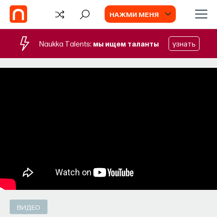
НАЖМИ МЕНЯ
Naukka Talents:
мы ищем таланты
узнать
БЛОГ
Запуск рекрутингового сервиса
Naukka Talents
Основатель ПостНауки Ивар Максутов
запускает сервис, который поможет найти
свою нишу в глобальных deep tech и биотех
компаниях
ПОСТНАУКА
СОХРАНИТЬ В ЗАКЛАДКИ
ВИДЕО