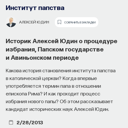
Институт папства
АЛЕКСЕЙ ЮДИН
СОХРАНИТЬ В ЗАКЛАДКИ
Историк Алексей Юдин о процедуре
избрания, Папском государстве
и Авиньонском периоде
Какова история становления института папства
Основатель ПостНауки Ивар
в католической церкви? Когда впервые
Максутов запускает сервис, который
употребляется термин папа в отношении
поможет найти свою нишу
епископа Рима? И как проходит процесс
в глобальных deep tech и биотех
избрания нового папы? Об этом рассказывает
компаниях
кандидат исторических наук Алексей Юдин.
В 2012 году
Ивар Максутов
создал проект
2/28/2013
ПостНаука, который дал голос учёным и навсегда