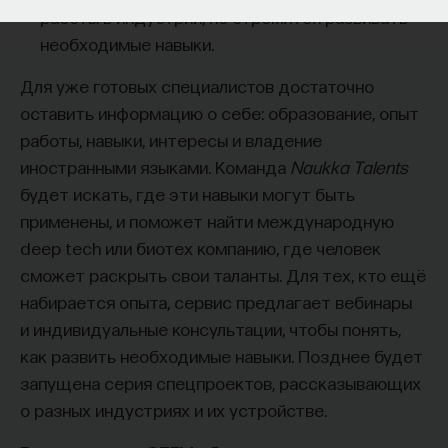
работы в индустрии, но стремится развивать
необходимые навыки.
Для уже готовых специалистов достаточно
оставить информацию о себе: образование, опыт
работы, навыки, интересы и владение
иностранными языками. Команда
Naukka Talents
будет искать, где эти навыки могут быть
применены, и поможет найти международную
deep tech
или биотех компанию, где человек
сможет раскрыть свои таланты.​ Для тех, кто ещё
набирается опыта, сервис предлагает вебинары
и индивидуальные консультации, чтобы понять,
как развить необходимые навыки. Позднее будет
запущена серия спецпроектов, рассказывающих
о разных индустриях и их устройстве.​