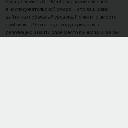
Если у вас есть STEM-образование или опыт
в исследовательской сфере — это ваш шанс
выйти на глобальный уровень. Помогите вместе
приблизить Четвёртую индустриальную
революцию и найти своё место в инновационном
будущем! ​
Заполните анкету и загрузите своё резюме,
чтобы стать участником программы
:
https://postnauka.org/link/tal1125_blog1
11/24/2025
НАПИСАТЬ НАМ
НАД МАТЕРИАЛОМ РАБОТАЛИ